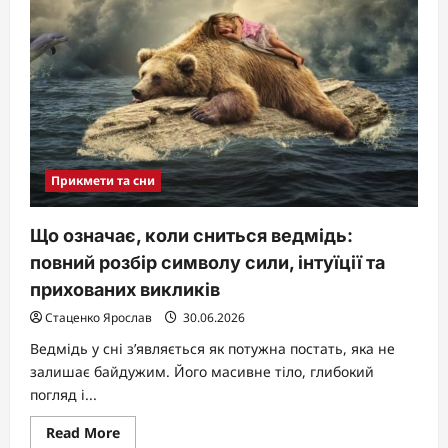
класичний
рецепт
та
секрети
ідеального
смаку
Прикмети та сни
Що означає, коли сниться ведмідь:
повний розбір символу сили, інтуїції та
прихованих викликів
Стаценко Ярослав
30.06.2026
Ведмідь у сні з’являється як потужна постать, яка не
залишає байдужим. Його масивне тіло, глибокий
погляд і...
Read
Read More
more