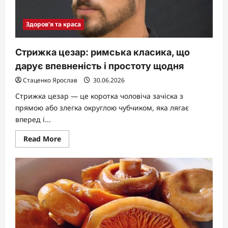
Здоров'я та краса
Стрижка цезар: римська класика, що
дарує впевненість і простоту щодня
Стаценко Ярослав
30.06.2026
Стрижка цезар — це коротка чоловіча зачіска з
прямою або злегка округлою чубчиком, яка лягає
вперед і...
Read
Read More
more
about
Стрижка
цезар:
римська
класика,
що
дарує
впевненість
і
простоту
щодня