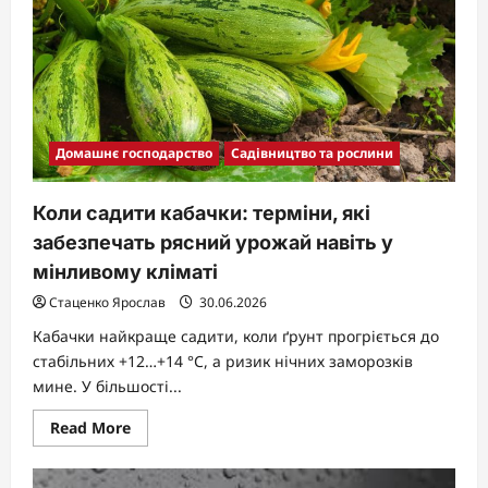
та
маринування
Домашнє господарство
Садівництво та рослини
Коли садити кабачки: терміни, які
забезпечать рясний урожай навіть у
мінливому кліматі
Стаценко Ярослав
30.06.2026
Кабачки найкраще садити, коли ґрунт прогріється до
стабільних +12…+14 °C, а ризик нічних заморозків
мине. У більшості...
Read
Read More
more
about
Коли
садити