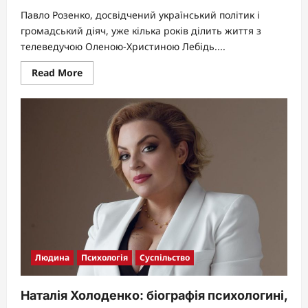
Павло Розенко, досвідчений український політик і
громадський діяч, уже кілька років ділить життя з
телеведучою Оленою-Христиною Лебідь....
Read
Read More
more
about
Павло
Розенко
дружина:
хто
така
Олена-
Христина
Лебідь
та
як
виглядає
їхнє
життя
у
2026
році
Людина
Психологія
Суспільство
Наталія Холоденко: біографія психологині,