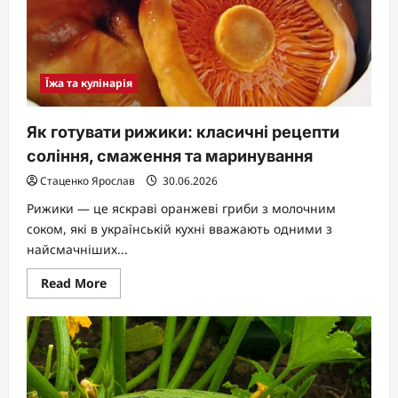
Їжа та кулінарія
Як готувати рижики: класичні рецепти
соління, смаження та маринування
Стаценко Ярослав
30.06.2026
Рижики — це яскраві оранжеві гриби з молочним
соком, які в українській кухні вважають одними з
найсмачніших...
Read
Read More
more
about
Як
готувати
рижики:
класичні
рецепти
соління,
смаження