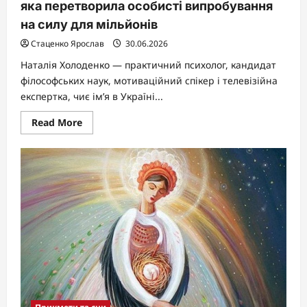
яка перетворила особисті випробування
на силу для мільйонів
Стаценко Ярослав
30.06.2026
Наталія Холоденко — практичний психолог, кандидат
філософських наук, мотиваційний спікер і телевізійна
експертка, чиє ім’я в Україні...
Read
Read More
more
about
Наталія
Холоденко:
біографія
психологині,
яка
перетворила
особисті
випробування
на
силу
для
мільйонів