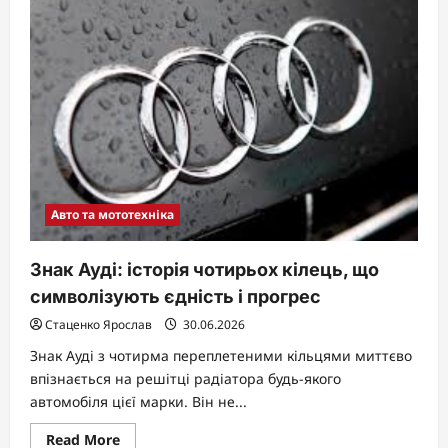
кабачки:
терміни,
які
забезпечать
рясний
урожай
навіть
у
мінливому
кліматі
Авто та мототехніка
Знак Ауді: історія чотирьох кілець, що
символізують єдність і прогрес
Стаценко Ярослав
30.06.2026
Знак Ауді з чотирма переплетеними кільцями миттєво
впізнається на решітці радіатора будь-якого
автомобіля цієї марки. Він не...
Read
Read More