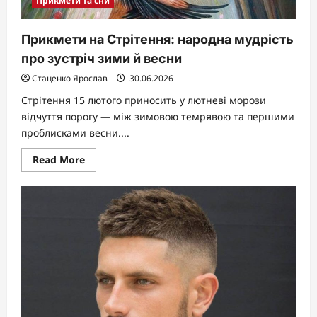
Прикмети та сни
Прикмети на Стрітення: народна мудрість
про зустріч зими й весни
Стаценко Ярослав
30.06.2026
Стрітення 15 лютого приносить у лютневі морози
відчуття порогу — між зимовою темрявою та першими
проблисками весни....
Read
Read More
more
about
Прикмети
на
Стрітення:
народна
мудрість
про
зустріч
зими
й
весни