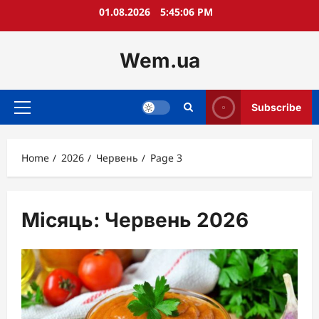
Skip
01.08.2026
5:45:08 PM
to
content
Wem.ua
Subscribe
Primary
Menu
Home
2026
Червень
Page 3
Місяць:
Червень 2026