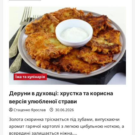
about
Що
означає,
коли
сниться
ведмідь:
повний
розбір
символу
сили,
інтуїції
та
прихованих
викликів
Їжа та кулінарія
Деруни в духовці: хрустка та корисна
версія улюбленої страви
Стаценко Ярослав
30.06.2026
Золота скоринка тріскається під зубами, випускаючи
аромат гарячої картоплі з легкою цибульною ноткою, а
всередині залишається ніжна,...