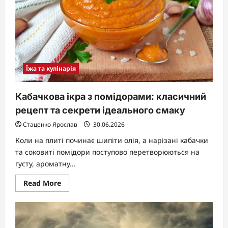
Їжа та кулінарія
Кабачкова ікра з помідорами: класичний
рецепт та секрети ідеального смаку
Стаценко Ярослав
30.06.2026
Коли на плиті починає шипіти олія, а нарізані кабачки
та соковиті помідори поступово перетворюються на
густу, ароматну...
Read
Read More
more
about
Кабачкова
ікра
з
помідорами: