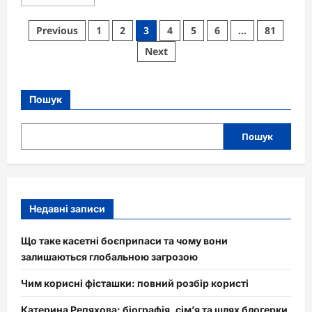
more
about
Знак
Пагінація
Previous
1
2
3
4
5
6
…
81
Ауді:
історія
записів
Next
чотирьох
кілець,
що
символізують
єдність
Пошук
і
прогрес
Пошук
Недавні записи
Що таке касетні боєприпаси та чому вони
залишаються глобальною загрозою
Чим корисні фісташки: повний розбір користі
Катерина Репяхова: біографія, сім’я та шлях блогерки