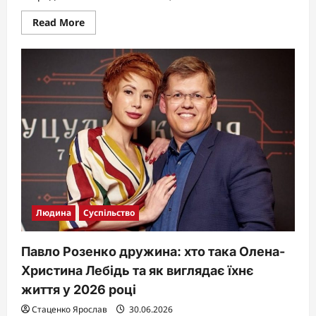
Read
Read More
more
about
Деруни
в
духовці:
хрустка
та
корисна
версія
улюбленої
страви
Людина
Суспільство
Павло Розенко дружина: хто така Олена-
Христина Лебідь та як виглядає їхнє
життя у 2026 році
Стаценко Ярослав
30.06.2026