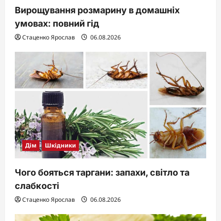
Вирощування розмарину в домашніх
умовах: повний гід
Стаценко Ярослав
06.08.2026
Дім
Шкідники
Чого бояться таргани: запахи, світло та
слабкості
Стаценко Ярослав
06.08.2026