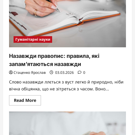
Гуманітарні науки
Назавжди правопис: правила, які
запам’ятаються назавжди
Стаценко Ярослав
03.03.2026
0
Слово назавжди ллється з вуст легко й природно, ніби
вічна обіцянка, що не зітреться з часом. Воно...
Read
Read More
more
about
Назавжди
правопис:
правила,
які
запам’ятаються
назавжди