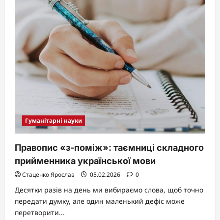
разом
чи
окремо?
Гуманітарні науки
Правопис «з-поміж»: таємниці складного
прийменника української мови
Стаценко Ярослав
05.02.2026
0
Десятки разів на день ми вибираємо слова, щоб точно
передати думку, але один маленький дефіс може
перетворити...