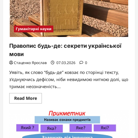
Гуманітарні науки
Правопис будь-де: секрети української
мови
Стаценко Ярослав
07.03.2026
0
Уявіть, як слово “будь-де” ковзає по сторінці тексту,
з’єднуючись дефісом, ніби невидимою ниткою долі, що
тримає неозначеність...
Read
Read More
more
about
Правопис
будь-
де:
секрети
української
мови