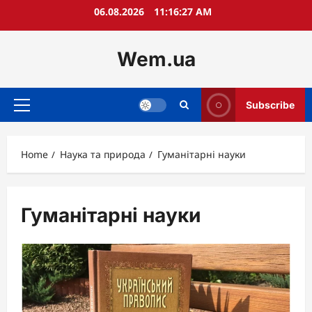
Skip
06.08.2026
11:16:28 AM
to
content
Wem.ua
Subscribe
Primary
Menu
Home
Наука та природа
Гуманітарні науки
Гуманітарні науки