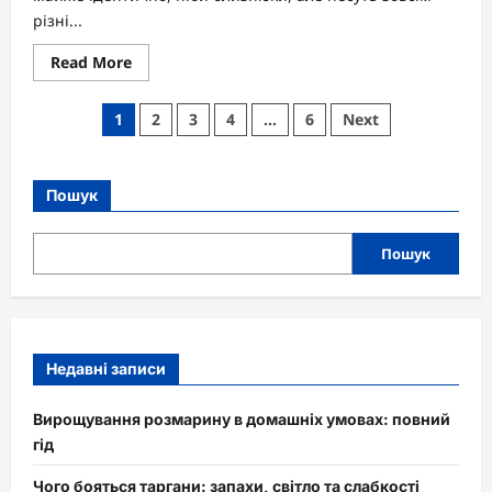
різні...
Read
Read More
more
about
Пароніми:
Пагінація
1
2
3
4
…
6
Next
слова-
пастки,
записів
що
ховають
сенс
Пошук
за
схожим
звучанням
Пошук
Недавні записи
Вирощування розмарину в домашніх умовах: повний
гід
Чого бояться таргани: запахи, світло та слабкості