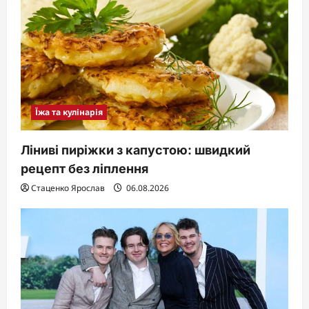
Їжа та кулінарія
Ліниві пиріжки з капустою: швидкий
рецепт без ліплення
Стаценко Ярослав
06.08.2026