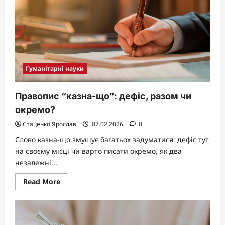
Гуманітарні науки
Правопис “казна-що”: дефіс, разом чи
окремо?
Стаценко Ярослав
07.02.2026
0
Слово казна-що змушує багатьох задуматися: дефіс тут
на своєму місці чи варто писати окремо, як два
незалежні...
Read
Read More
more
about
Правопис
“казна-
що”:
дефіс,