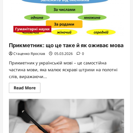
Гуманітарні науки
Прикметник: що це таке й як оживає мова
Стаценко Ярослав
05.03.2026
0
Прикметник у українській мові – це самостійна
частина мови, яка малює яскраві штрихи на полотні
слів, виражаючи...
Read
Read More
more
about
Прикметник:
що
це
таке
й
як
оживає
мова