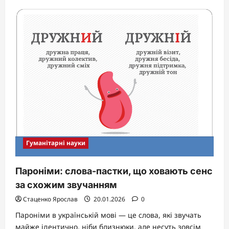
about
Плюралізм:
множинність,
що
оживає
суспільство
Гуманітарні науки
Пароніми: слова-пастки, що ховають сенс
за схожим звучанням
Стаценко Ярослав
20.01.2026
0
Пароніми в українській мові — це слова, які звучать
майже ідентично, ніби близнюки, але несуть зовсім