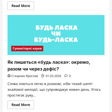
Read
Read More
more
about
Правопис
«з-
поміж»:
таємниці
складного
прийменника
української
мови
Гуманітарні науки
Як пишеться «будь ласка»: окремо,
разом чи через дефіс?
Стаценко Ярослав
01.02.2026
0
Слова ллються легко в розмові, ніби тихий шепіт
знайомої мелодії, що супроводжує кожен день. Хтось
простягає руку...
Read
Read More
more
about