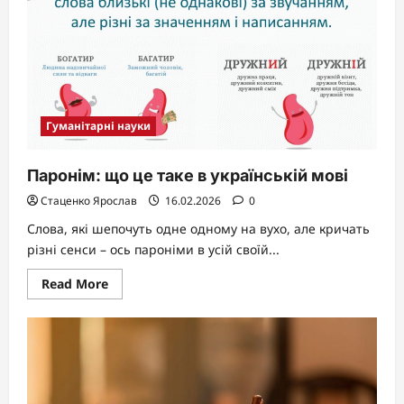
грамотність
як
суперсила
в
сучасному
світі
Гуманітарні науки
Паронім: що це таке в українській мові
Стаценко Ярослав
16.02.2026
0
Слова, які шепочуть одне одному на вухо, але кричать
різні сенси – ось пароніми в усій своїй...
Read
Read More
more
about
Паронім:
що
це
таке
в
українській
мові