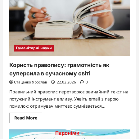
Гуманітарні науки
Користь правопису: грамотність як
суперсила в сучасному світі
Стаценко Ярослав
22.02.2026
0
Правильний правопис перетворює звичайний текст на
потужний інструмент впливу. Уявіть email з парою
помилок: отримувач миттєво сумнівається...
Read
Read More
more
about
Користь
правопису: