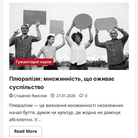
Як
пишеться
«будь
ласка»:
окремо,
разом
чи
через
дефіс?
Гуманітарні науки
Плюралізм: множинність, що оживає
суспільство
Стаценко Ярослав
27.01.2026
0
Плюралізм — це визнання множинності незалежних
начал буття, думок чи культур, де жодна не домінує
абсолютно. У...
Read
Read More
more