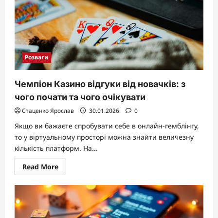
Україні:
чому
все
стало
складніше
Розваги
Чемпіон Казино відгуки від новачків: з
чого почати та чого очікувати
Стаценко Ярослав
30.01.2026
0
Якщо ви бажаєте спробувати себе в онлайн-гемблінгу,
то у віртуальному просторі можна знайти величезну
кількість платформ. На...
Read
Read More
more
about
Чемпіон
Казино
відгуки
від
новачків: