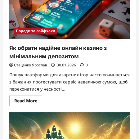
з
чого
почати
та
чого
очікувати
Поради та лайфхаки
Як обрати надійне онлайн казино з
мінімальним депозитом
Стаценко Ярослав
30.01.2026
0
Пошук платформи для азартних ігор часто починається
з бажання протестувати сервіс невеликою сумою, щоб
переконатися у чесності...
Read
Read More
more
about
Як
обрати
надійне
онлайн
казино
з