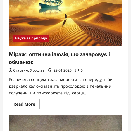
мінімальним
депозитом
Наука та природа
Міраж: оптична ілюзія, що зачаровує і
обманює
Стаценко Ярослав
29.01.2026
0
Розпечена сонцем траса мерехтить попереду, ніби
дзеркало калюжі манить прохолодою в пекельний
полудень. Ви прискорюєте хід, серце...
Read
Read More
more
about
Міраж:
оптична
ілюзія,
що