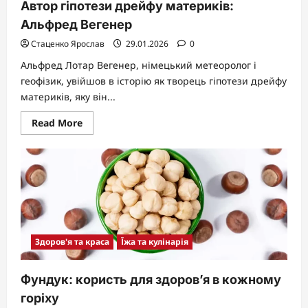
Автор гіпотези дрейфу материків:
Альфред Вегенер
Стаценко Ярослав
29.01.2026
0
Альфред Лотар Вегенер, німецький метеоролог і
геофізик, увійшов в історію як творець гіпотези дрейфу
материків, яку він...
Read
Read More
more
about
Автор
гіпотези
дрейфу
материків:
Альфред
Вегенер
Здоров'я та краса
Їжа та кулінарія
Фундук: користь для здоров’я в кожному
горіху