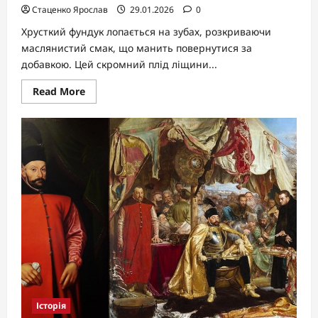
Стаценко Ярослав
29.01.2026
0
Хрусткий фундук лопається на зубах, розкриваючи
маслянистий смак, що манить повернутися за
добавкою. Цей скромний плід ліщини...
Read
Read More
more
about
Фундук:
користь
для
здоров’я
в
кожному
горіху
Історія