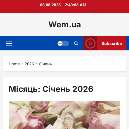
Skip
06.08.2026
2:43:10 AM
to
content
Wem.ua
Subscribe
Primary
Menu
Home
2026
Січень
Місяць:
Січень 2026