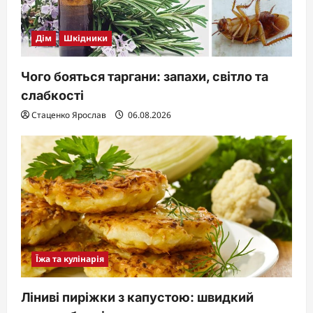
Дім
Шкідники
Чого бояться таргани: запахи, світло та
слабкості
Стаценко Ярослав
06.08.2026
Їжа та кулінарія
Ліниві пиріжки з капустою: швидкий