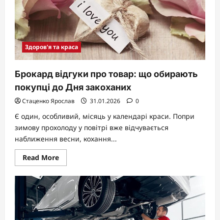
Здоров'я та краса
Брокард відгуки про товар: що обирають
покупці до Дня закоханих
Стаценко Ярослав
31.01.2026
0
Є один, особливий, місяць у календарі краси. Попри
зимову прохолоду у повітрі вже відчувається
наближення весни, кохання...
Read
Read More
more
about
Брокард
відгуки
про
товар:
що
обирають
покупці