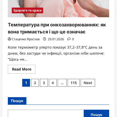
Здоров'я та краса
Температура при онкозахворюваннях: як
вона тримається і що це означає
Стаценко Ярослав
29.01.2026
0
Коли термометр уперто показує 37,2–37,8°C день за
днем, без застуди чи інфекції, організм ніби шепоче:
“Щось не...
Read
Read More
more
about
Температура
Пагінація
1
2
3
4
…
115
Next
при
онкозахворюваннях:
записів
як
вона
тримається
Пошук
і
що
це
означає
Пошук