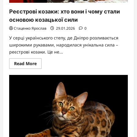
Реєстрові козаки: хто вони і чому стали
основою козацької сили
Стаценко Ярослав
29.01.2026
0
У серці українського степу, де Дніпро розливається
широкими рукавами, народилася унікальна сила –
реєстрові козаки. Це не...
Read
Read More
more
about
Реєстрові
козаки:
хто
вони
і
чому
стали
основою
козацької
сили