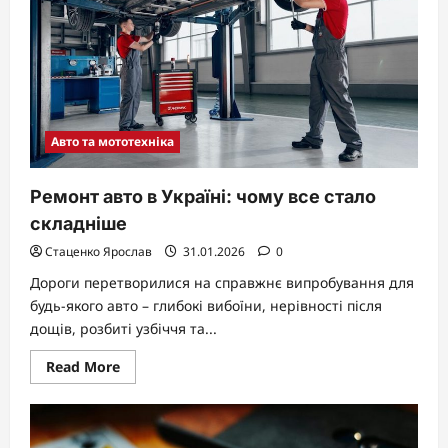
до
Дня
закоханих
Авто та мототехніка
Ремонт авто в Україні: чому все стало
складніше
Стаценко Ярослав
31.01.2026
0
Дороги перетворилися на справжнє випробування для
будь-якого авто – глибокі вибоїни, нерівності після
дощів, розбиті узбіччя та...
Read
Read More
more
about
Ремонт
авто
в