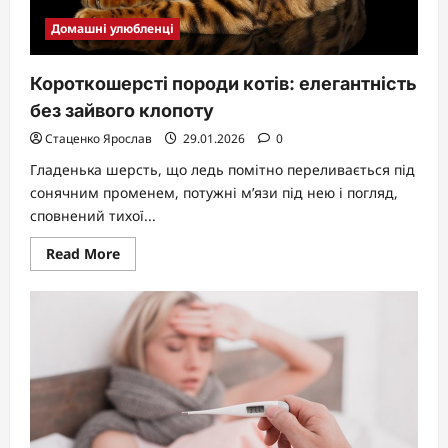
Домашні улюбленці
Короткошерсті породи котів: елегантність
без зайвого клопоту
Стаценко Ярослав
29.01.2026
0
Гладенька шерсть, що ледь помітно переливається під
сонячним променем, потужні м’язи під нею і погляд,
сповнений тихої...
Read
Read More
more
about
Короткошерсті
породи
котів:
елегантність
без
зайвого
клопоту