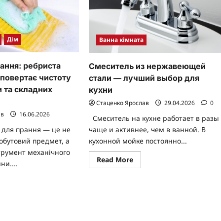
Дім
Ванна кімната
ання: ребриста
Смеситель из нержавеющей
 повертає чистоту
стали — лучший выбор для
и та складних
кухни
Стаценко Ярослав
29.04.2026
0
ав
16.06.2026
Смеситель на кухне работает в разы
 для прання — це не
чаще и активнее, чем в ванной. В
обутовий предмет, а
кухонной мойке постоянно...
трумент механічного
Read
Read More
и....
more
about
Смеситель
ad
из
re
нержавеющей
ut
стали
шка
—
я
лучший
ння: