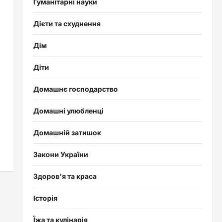
Гуманітарні науки
Дієти та схуднення
Дім
Діти
Домашнє господарство
Домашні улюбленці
Домашній затишок
Закони України
Здоров'я та краса
Історія
Їжа та кулінарія