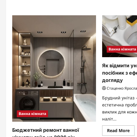
реб
заміна
пов
що
пов
чис
без
ел
та
ск
мех
Ванна кімната
Як відмити ун
посібник з еф
догляду
Стаценко Яросл
Брудний унітаз 
естетична проб
виклик для кожн
Ванна кімната
наліт...
Бюджетний ремонт ванної
Re
Read More
mo