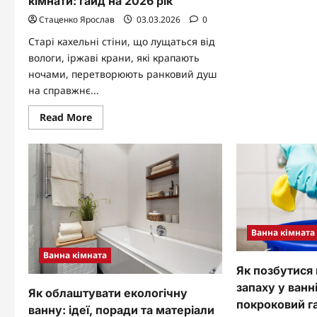
кімнати: гайд на 2026 рік
abo
Як
Стаценко Ярослав
03.03.2026
0
ві
уні
Старі кахельні стіни, що лущаться від
по
пос
вологи, іржаві крани, які крапають
з
ефе
ночами, перетворюють ранковий душ
чи
на справжнє...
та
до
Read
Read More
more
about
Бюджетний
ремонт
ванної
кімнати:
гайд
на
2026
рік
Ванна кімната
Ванна кімната
Як позбутися
запаху у ванні
Як облаштувати екологічну
покроковий г
ванну: ідеї, поради та матеріали