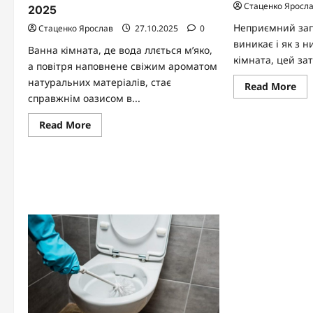
Стаценко Яросл
2025
Неприємний запа
Стаценко Ярослав
27.10.2025
0
виникає і як з 
Ванна кімната, де вода ллється м’яко,
кімната, цей за
а повітря наповнене свіжим ароматом
натуральних матеріалів, стає
Re
Read More
mo
справжнім оазисом в...
abo
Як
Read
Read More
поз
more
не
about
зап
Як
у
облаштувати
ван
екологічну
кім
ванну:
по
ідеї,
гай
поради
та
матеріали
2025