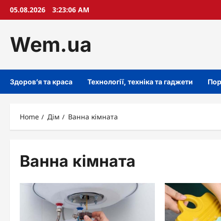
Skip
05.08.2026
3:23:07 AM
to
content
Wem.ua
Здоров’я та краса
Технології, техніка та гаджети
Пор
Home
Дім
Ванна кімната
Ванна кімната