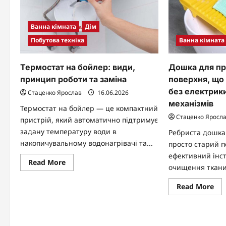
Ванна кімната
Дім
Побутова техніка
Ванна кімната
Термостат на бойлер: види,
Дошка для пр
принцип роботи та заміна
поверхня, що
без електрик
Стаценко Ярослав
16.06.2026
механізмів
Термостат на бойлер — це компактний
Стаценко Яросл
пристрій, який автоматично підтримує
задану температуру води в
Ребриста дошка
накопичувальному водонагрівачі та...
просто старий п
ефективний інс
Read
Read More
очищення тканин
more
about
Термостат
Re
Read More
на
mo
бойлер:
abo
види,
До
принцип
дл
роботи
пра
та