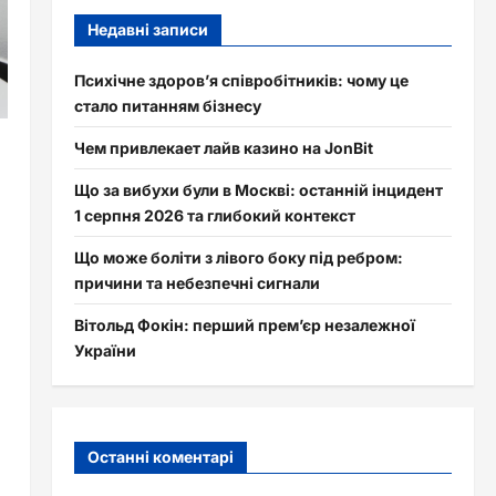
Недавні записи
Психічне здоров’я співробітників: чому це
стало питанням бізнесу
Чем привлекает лайв казино на JonBit
Що за вибухи були в Москві: останній інцидент
1 серпня 2026 та глибокий контекст
Що може боліти з лівого боку під ребром:
причини та небезпечні сигнали
Вітольд Фокін: перший прем’єр незалежної
України
Останні коментарі