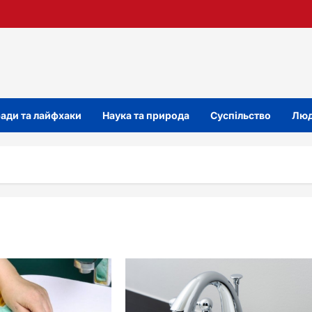
ади та лайфхаки
Наука та природа
Суспільство
Люд