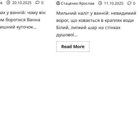
ав
20.10.2025
0
Стаценко Ярослав
11.10.2025
0
х у ванній: чому він
Мильний наліт у ванній: невидимий
ним боротися Ванна
ворог, що ховається в краплях води
тишний куточок...
Білий, липкий шар на стінках
душової...
ad
re
Read
Read More
ut
more
about
бутися
Як
приємного
позбутися
аху
мильного
нальоту
ній
у
наті:
ванній:
кроковий
ефективні
д
методи