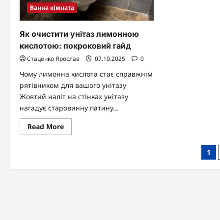
Ванна кімната
Як очистити унітаз лимонною
кислотою: покроковий гайд
Стаценко Ярослав
07.10.2025
0
Чому лимонна кислота стає справжнім
рятівником для вашого унітазу
Жовтий наліт на стінках унітазу
нагадує старовинну патину...
Read
Read More
more
about
Як
Паг
1
очистити
унітаз
зап
лимонною
кислотою:
покроковий
гайд