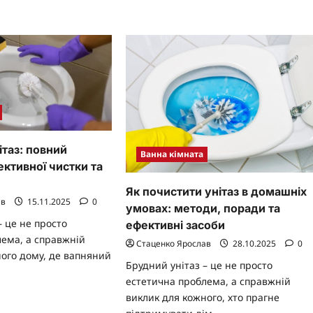
выбор
риста
для
ерхня,
кухни
ертає
тоту
ектрики
ладних
анізмів
ітаз: повний
Ванна кімната
ективної чистки та
Як почистити унітаз в домашніх
ав
15.11.2025
0
умовах: методи, поради та
– це не просто
ефективні засоби
лема, а справжній
Стаценко Ярослав
28.10.2025
0
ого дому, де вапняний
Брудний унітаз – це не просто
естетична проблема, а справжній
виклик для кожного, хто прагне
ad
re