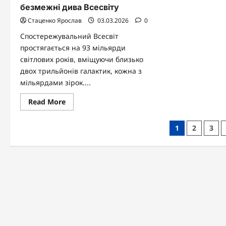
безмежні дива Всесвіту
Стаценко Ярослав
03.03.2026
0
Спостережувальний Всесвіт
простягається на 93 мільярди
світлових років, вміщуючи близько
двох трильйонів галактик, кожна з
мільярдами зірок....
Read
Read More
more
about
Цікаві
Пагінація
1
2
3
факти
про
записів
космос:
безмежні
дива
Всесвіту