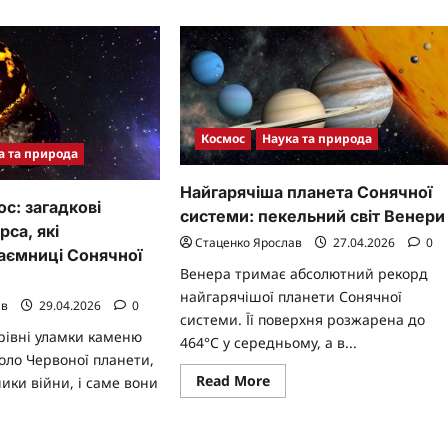
бити
користовувати
го
ргію
Космос
Наука та природа
а та природа
Найгарячіша планета Сонячної
с: загадкові
системи: пекельний світ Венери
са, які
Стаценко Ярослав
27.04.2026
0
аємниці Сонячної
Венера тримає абсолютний рекорд
найгарячішої планети Сонячної
ав
29.04.2026
0
системи. Її поверхня розжарена до
ерівні уламки каменю
464°C у середньому, а в...
оло Червоної планети,
Read
Read More
ники війни, і саме вони
more
about
Найгарячіша
планета
ad