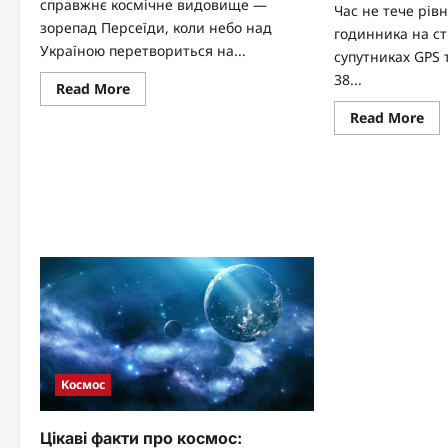
справжнє космічне видовище —
Час не тече рівн
зорепад Персеїди, коли небо над
годинника на ст
Україною перетвориться на...
супутниках GPS
38...
Read
Read More
more
about
Re
Read More
Зорепад
mo
Персеїди
abo
2026:
Як
магічний
зр
метеорний
ма
дощ,
час
який
на
заворожує
гід
небо
по
ви
час
Космос
Цікаві факти про космос: