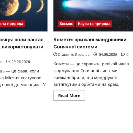
а та природа
Космос
Наука та природа
сяць: коли настає,
Комети: крижані мандрівники
к використовувати
Сонячної системи
Стаценко Ярослав
04.05.2026
0
ав
29.06.2026
Комети — це справжні реліквії часів
формування Сонячної системи,
ць — це фаза, коли
крижані брили, що мандрують
на Місяця поступово
витягнутими орбітами на краю...
 повні до молодика. У
Read
Read More
more
ad
about
re
Комети:
ut
крижані
адаючий
мандрівники
яць:
Сонячної
ли
системи
тає,