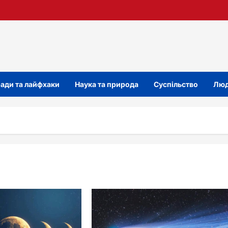
ади та лайфхаки
Наука та природа
Суспільство
Люд