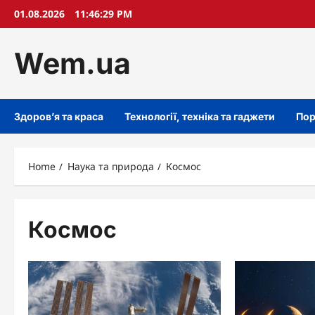
Skip
01.08.2026
11:46:30 PM
to
content
Wem.ua
Здоров’я та краса
Технології, техніка та гаджети
Пор
Home
Наука та природа
Космос
Космос