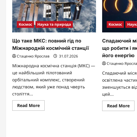
Космос
Наука та природа
Космос
Наук
Що таке МКС: повний гід по
Спадаючий мі
Міжнародній космічній станції
що робити і я
його енергію
Стаценко Ярослав
31.07.2026
Стаценко Яросл
Міжнародна космічна станція (МКС) —
це найбільший пілотований
Спадаючий міся
орбітальний комплекс, створений
освітлена части
людством, який уже понад чверть
зменшується від
століття...
цей...
Read
Read More
Re
Read More
more
mo
about
abo
Що
Сп
таке
міс
МКС:
ко
повний
нас
гід
що