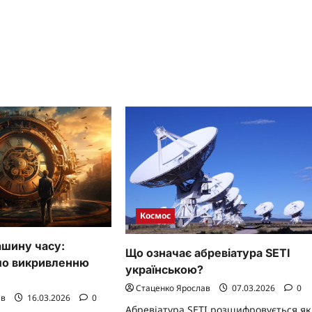
Сонячної
re
системи:
ut
пекельний
бос
світ
Венери
ймос:
адкові
путники
са,
иховують
мниці
ячної
стеми
Космос
ашину часу:
Що означає абревіатура SETI
 по викривленню
українською?
Стаценко Ярослав
07.03.2026
0
ав
16.03.2026
0
Абревіатура SETI розшифровується як