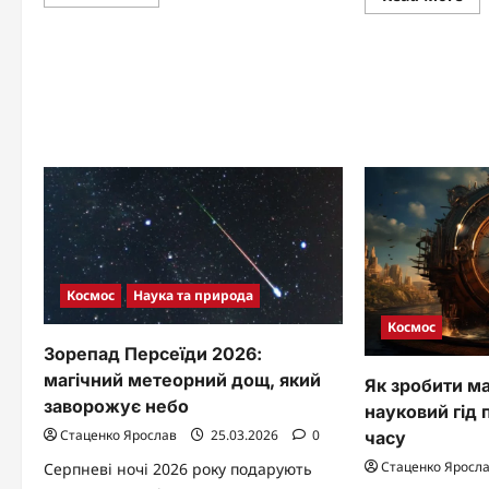
more
mo
about
abo
Цікаві
Фо
факти
і
про
Де
Венеру:
заг
таємниці
су
найгарячішої
Мар
планети
які
Сонячної
пр
системи
тає
Сон
си
Космос
Наука та природа
Космос
Зорепад Персеїди 2026:
магічний метеорний дощ, який
Як зробити м
заворожує небо
науковий гід
Стаценко Ярослав
25.03.2026
0
часу
Стаценко Яросл
Серпневі ночі 2026 року подарують