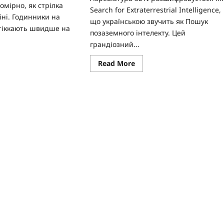
омірно, як стрілка
Search for Extraterrestrial Intelligence,
іні. Годинники на
що українською звучить як Пошук
 тіккають швидше на
позаземного інтелекту. Цей
грандіозний...
ad
Read
Read More
re
more
ut
about
Що
обити
означає
шину
абревіатура
у:
SETI
уковий
українською?
кривленню
у