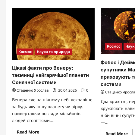
по
ро
Міжнародній
і
космічній
як
станції
ви
йо
ене
Космос
Наук
Космос
Наука та природа
Фобос і Деймо
Цікаві факти про Венеру:
супутники Мар
таємниці найгарячішої планети
приховують т
Сонячної системи
системи
Стаценко Ярослав
30.04.2026
0
Стаценко Яросл
Венера сяє на нічному небі яскравіше
Два крихітні, н
за будь-яку іншу планету чи зірку,
кружляють навк
привертаючи погляди мільйонів
ніби вічні супут
людей століттями....
—...
Read
Read More
Re
Read More