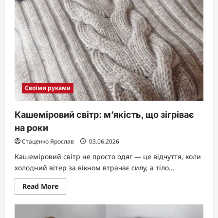
тренди
2026
та
секрети
ідеального
дизайну
Своїми руками
Кашеміровий світр: м’якість, що зігріває
на роки
Стаценко Ярослав
03.06.2026
Кашеміровий світр не просто одяг — це відчуття, коли
холодний вітер за вікном втрачає силу, а тіло...
Read
Read More
more
about
Кашеміровий
світр: