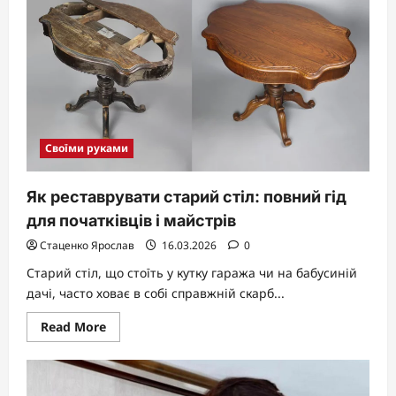
м’якість,
що
зігріває
на
роки
Своїми руками
Як реставрувати старий стіл: повний гід
для початківців і майстрів
Стаценко Ярослав
16.03.2026
0
Старий стіл, що стоїть у кутку гаража чи на бабусиній
дачі, часто ховає в собі справжній скарб...
Read
Read More
more
about
Як
реставрувати
старий