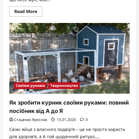
Read
Read More
more
about
Що
можна
зробити
з
паперу:
креативні
ідеї
для
дому
та
душі
Своїми руками
Тваринництво
Як зробити курник своїми руками: повний
посібник від А до Я
Стаценко Ярослав
15.01.2026
0
Свіжі яйця з власного подвір’я – це не просто користь
для здоров’я, а й той щоденний ритуал,...