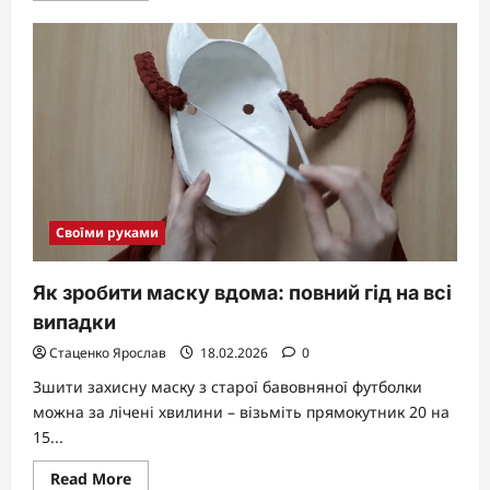
about
Як
зробити
парфуми
в
домашніх
умовах:
повний
гід
для
унікальних
ароматів
Своїми руками
Як зробити маску вдома: повний гід на всі
випадки
Стаценко Ярослав
18.02.2026
0
Зшити захисну маску з старої бавовняної футболки
можна за лічені хвилини – візьміть прямокутник 20 на
15...
Read
Read More