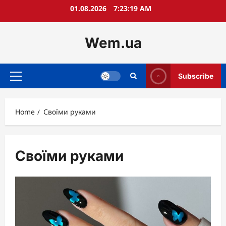
Skip
01.08.2026
7:23:20 AM
to
content
Wem.ua
Subscribe
Primary
Menu
Home
Своїми руками
Своїми руками