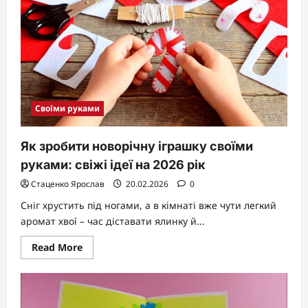
посібник
для
надійного
монтажу
Своїми руками
Як зробити новорічну іграшку своїми
руками: свіжі ідеї на 2026 рік
Стаценко Ярослав
20.02.2026
0
Сніг хрустить під ногами, а в кімнаті вже чути легкий
аромат хвої – час діставати ялинку й...
Read
Read More
more
about
Як
зробити
новорічну
іграшку