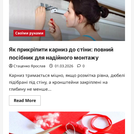
стіл:
повний
гід
для
початківців
і
майстрів
Своїми руками
Як прикріпити карниз до стіни: повний
посібник для надійного монтажу
Стаценко Ярослав
01.03.2026
0
Карниз тримається міцно, якщо розмітка рівна, дюбелі
підібрані під стіну, а кронштейни закріплені на
глибину не менше...
Read
Read More
more
about
Як
прикріпити
карниз
до
стіни:
повний