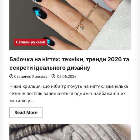
Своїми руками
Бабочка на нігтях: техніки, тренди 2026 та
секрети ідеального дизайну
Стаценко Ярослав
05.06.2026
Ніжні крильця, що ніби тріпочуть на нігтях, вже кілька
сезонів поспіль залишаються одним з найбажаніших
мотивів у...
Read
Read More
more
about
Бабочка
на
нігтях:
техніки,