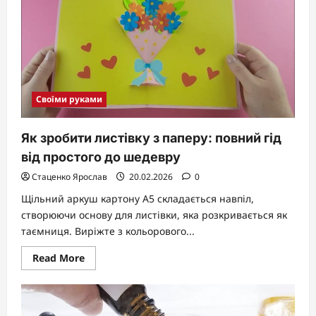
своїми
руками:
свіжі
ідеї
на
2026
рік
Своїми руками
Як зробити листівку з паперу: повний гід
від простого до шедевру
Стаценко Ярослав
20.02.2026
0
Щільний аркуш картону A5 складається навпіл,
створюючи основу для листівки, яка розкривається як
таємниця. Виріжте з кольорового...
Read
Read More
more
about
Як
зробити
листівку