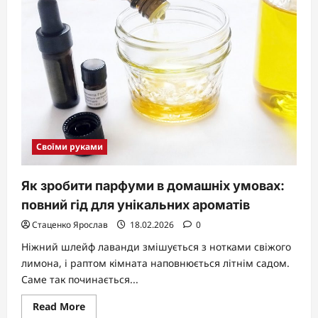
з
паперу:
повний
гід
від
простого
до
шедевру
Своїми руками
Як зробити парфуми в домашніх умовах:
повний гід для унікальних ароматів
Стаценко Ярослав
18.02.2026
0
Ніжний шлейф лаванди змішується з нотками свіжого
лимона, і раптом кімната наповнюється літнім садом.
Саме так починається...
Read
Read More
more