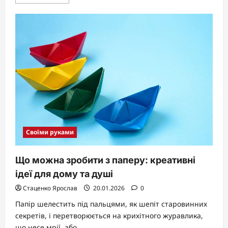
more
about
Як
зробити
маску
вдома:
повний
гід
на
всі
випадки
Своїми руками
Що можна зробити з паперу: креативні
ідеї для дому та душі
Стаценко Ярослав
20.01.2026
0
Папір шелестить під пальцями, як шепіт старовинних
секретів, і перетворюється на крихітного журавлика,
що несе мрії, або...