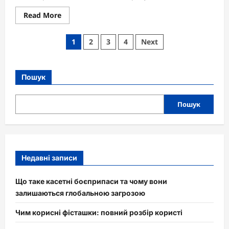
Read
Read More
more
about
Як
Пагінація
1
2
3
4
Next
зробити
курник
записів
своїми
руками:
повний
Пошук
посібник
від
А
до
Пошук
Я
Недавні записи
Що таке касетні боєприпаси та чому вони
залишаються глобальною загрозою
Чим корисні фісташки: повний розбір користі