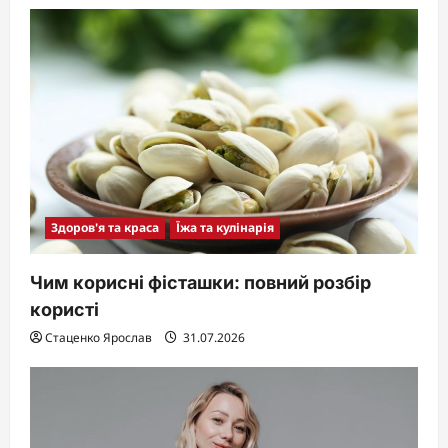
Здоров'я та краса
Їжа та кулінарія
Чим корисні фісташки: повний розбір
користі
Стаценко Ярослав
31.07.2026