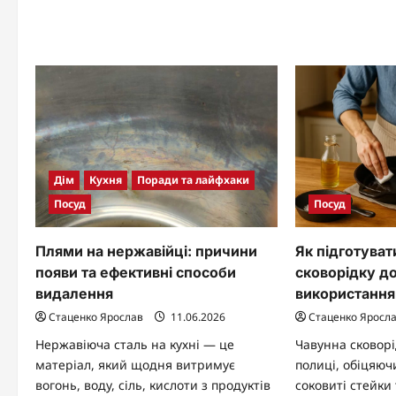
шкоди
Ру
—
це
ко
кас
з
до
ру
як
дес
за
ві
по
на
Дім
Кухня
Поради та лайфхаки
укр
ку
Посуд
Посуд
Плями на нержавійці: причини
Як підготуват
появи та ефективні способи
сковорідку д
видалення
використання
Стаценко Ярослав
11.06.2026
Стаценко Яросл
Нержавіюча сталь на кухні — це
Чавунна сковорі
матеріал, який щодня витримує
полиці, обіцяюч
вогонь, воду, сіль, кислоти з продуктів
соковиті стейки 