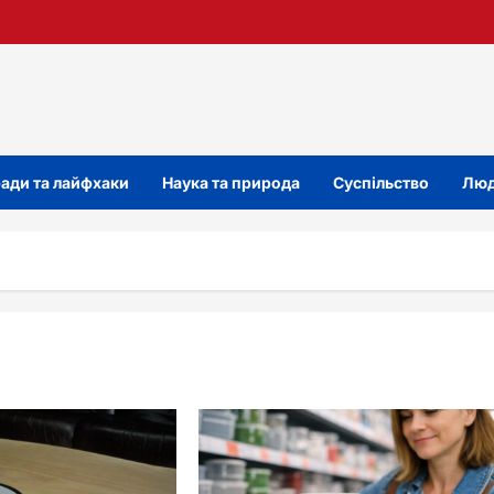
ади та лайфхаки
Наука та природа
Суспільство
Люд