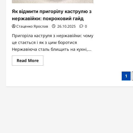
Як відмити пригорілу каструлю з
нержавійки: покроковий гайд
Стаценко Ярослав
26.10.2025
0
Пригоріла каструля з нержавійки: чому
це стається і як з цим боротися
Нержавіюча сталь блищить на кухні,...
Read
Read More
more
about
Як
Паг
1
відмити
пригорілу
зап
каструлю
з
нержавійки:
покроковий
гайд