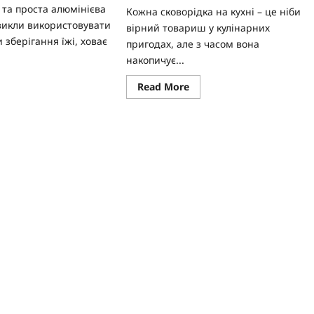
 та проста алюмінієва
Кожна сковорідка на кухні – це ніби
звикли використовувати
вірний товариш у кулінарних
 зберігання їжі, ховає
пригодах, але з часом вона
накопичує...
ad
Read
Read More
re
more
ut
about
віщо
Як
сти
відмити
льки
сковорідку:
вичерпні
льги
способи
та
судомийку:
секрети
ичини,
ідеальної
еваги
чистоти
рети
искучого
уду