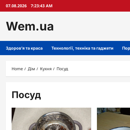
Skip
07.08.2026
7:23:44 AM
to
content
Wem.ua
Здоров’я та краса
Технології, техніка та гаджети
Пор
Home
Дім
Кухня
Посуд
Посуд