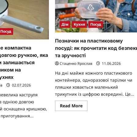
Дім
Кухня
Посуд
Посуд
Позначки на пластиковому
е компактна
посуді: як прочитати код безпек
довгою ручкою, яка
та зручності
и залишається
Стаценко Ярослав
11.06.2026
ником на
На дні майже кожного пластикового
кухнях
контейнера, одноразової тарілки чи
ав
02.07.2026
пляшки ховається маленький
трикутник із цифрою всередині. Це...
невелика каструля
з однією довгою
Read
Read More
ай оснащена кришкою,
more
about
приготування...
Позначки
на
пластиковому
ad
посуді:
re
як
ut