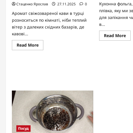
Кухонна фольга,
Стаценко Ярослав
27.11.2025
0
плівка, яку ми 
Аромат свіжозвареної кави в турці
для запікання чи
розноситься по кімнаті, ніби теплий
в...
вітер з далеких східних базарів, де
кавові...
Re
Read More
mo
abo
Read
Read More
На
more
кла
about
ку
Як
з
вибрати
фо
турку
в
для
по
кави:
пр
повний
пер
гід
та
з
сек
порадами
бл
та
пос
рекомендаціями
Посуд