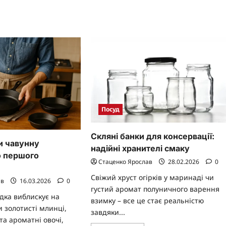
прочитати
нделик
код
безпеки
та
мпактна
зручності
трулька
вгою
чкою,
а
ятиліттями
лишається
рним
мічником
аїнських
Посуд
хнях
Скляні банки для консервації:
и чавунну
надійні хранителі смаку
о першого
Стаценко Ярослав
28.02.2026
0
Свіжий хруст огірків у маринаді чи
ав
16.03.2026
0
густий аромат полуничного варення
дка виблискує на
взимку – все це стає реальністю
и золотисті млинці,
завдяки...
та ароматні овочі,