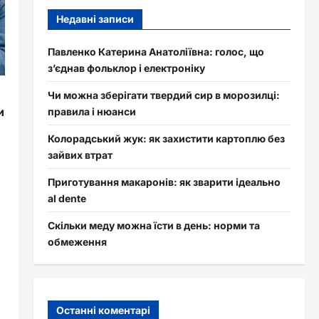
Недавні записи
Павленко Катерина Анатоліївна: голос, що
з’єднав фольклор і електроніку
Чи можна зберігати твердий сир в морозилці:
и
правила і нюанси
Колорадський жук: як захистити картоплю без
зайвих втрат
Приготування макаронів: як зварити ідеально
al dente
Скільки меду можна їсти в день: норми та
обмеження
Останні коментарі