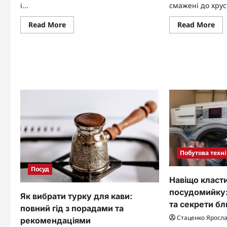
і...
смажені до хруст
Read
Re
Read More
Read More
more
mo
about
abo
Плями
Як
на
під
нержавійці:
ча
причини
ско
появи
до
та
пе
ефективні
ви
способи
видалення
Побутова техні
Посуд
Навіщо класти
посудомийку:
Як вибрати турку для кави:
та секрети б
повний гід з порадами та
Стаценко Яросл
рекомендаціями