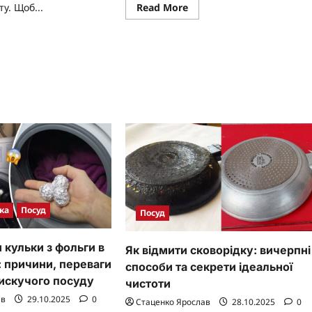
Read
у. Щоб...
Read More
more
about
ad
Скляні
re
банки
ut
для
консервації:
готувати
надійні
вунну
хранителі
ворідку
смаку
ршого
користання
ка
Посуд
Посуд
 кульки з фольги в
Як відмити сковорідку: вичерпні
 причини, переваги
способи та секрети ідеальної
лискучого посуду
чистоти
ав
29.10.2025
0
Стаценко Ярослав
28.10.2025
0