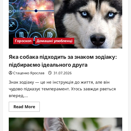
Гороскоп
Домашні улюбленці
Яка собака підходить за знаком зодіаку:
підбираємо ідеального друга
Стаценко Ярослав
31.07.2026
Знак зодіаку — це не інструкція до життя, але він
чудово підказує темперамент. Хтось завжди рветься
вперед,...
Read
Read More
more
about
Яка
собака
підходить
за