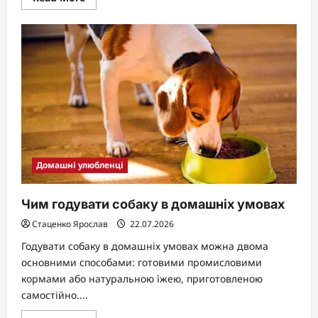
more
about
Скільки
триває
вагітність
у
котів:
повний
гід
Домашні улюбленці
Чим годувати собаку в домашніх умовах
Стаценко Ярослав
22.07.2026
Годувати собаку в домашніх умовах можна двома
основними способами: готовими промисловими
кормами або натуральною їжею, приготовленою
самостійно....