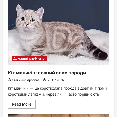
живуть
такси:
тривалість
життя
породи
Домашні улюбленці
Кіт манчкін: повний опис породи
Стаценко Ярослав
23.07.2026
Кіт манчкін — це коротколапа порода з довгим тілом і
короткими лапками, через які її часто порівнюють...
Read
Read More
more
about
Кіт