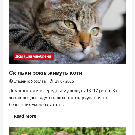
знаком
зодіаку:
підбираємо
ідеального
друга
Домашні улюбленці
Скільки років живуть коти
Стаценко Ярослав
29.07.2026
Домашні коти в середньому живуть 13–17 років. За
хорошого догляду, правильного харчування та
безпечних умов багато з...
Read
Read More
more
about
Скільки
років