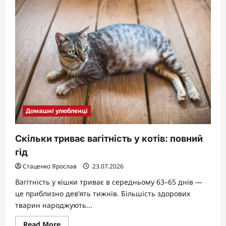
манчкін:
повний
опис
породи
Домашні улюбленці
Скільки триває вагітність у котів: повний
гід
Стаценко Ярослав
23.07.2026
Вагітність у кішки триває в середньому 63–65 днів —
це приблизно дев’ять тижнів. Більшість здорових
тварин народжують...
Read
Read More