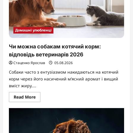
Домашні улюбленці
Чи можна собакам котячий корм:
відповідь ветеринарів 2026
Стаценко Ярослав
05.08.2026
Собаки часто з ентузіазмом накидаються на котячий
корм через його насичений м’ясний аромат і вищий
вміст жиру....
Read
Read More
more
about
Чи
можна
собакам
котячий
корм:
відповідь