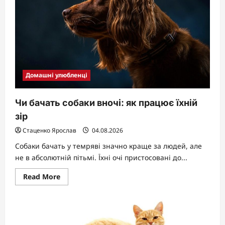
ветеринарів
2026
Домашні улюбленці
Чи бачать собаки вночі: як працює їхній
зір
Стаценко Ярослав
04.08.2026
Собаки бачать у темряві значно краще за людей, але
не в абсолютній пітьмі. Їхні очі пристосовані до...
Read
Read More
more
about
Чи
бачать
собаки
вночі: