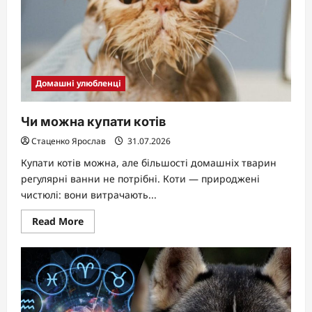
Домашні улюбленці
Чи можна купати котів
Стаценко Ярослав
31.07.2026
Купати котів можна, але більшості домашніх тварин
регулярні ванни не потрібні. Коти — природжені
чистюлі: вони витрачають...
Read
Read More
more
about
Чи
можна
купати
котів