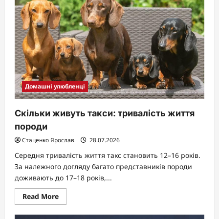
живуть
коти
Домашні улюбленці
Скільки живуть такси: тривалість життя
породи
Стаценко Ярослав
28.07.2026
Середня тривалість життя такс становить 12–16 років.
За належного догляду багато представників породи
доживають до 17–18 років,...
Read
Read More
more
about
Скільки