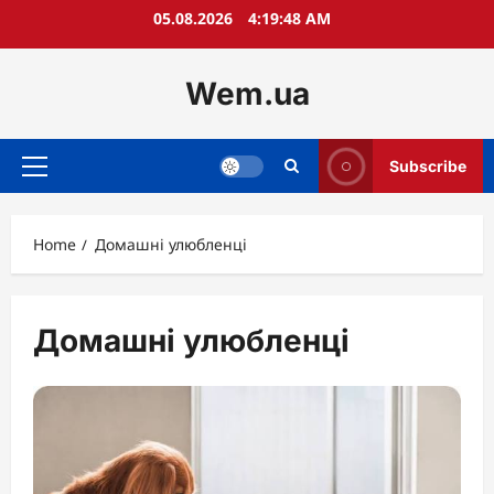
Skip
05.08.2026
4:19:49 AM
to
content
Wem.ua
Subscribe
Primary
Menu
Home
Домашні улюбленці
Домашні улюбленці