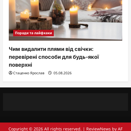
Поради та лайфхаки
Чим видалити плями від свічки:
перевірені способи для будь-якої
поверхні
Стаценко Ярослав
05.08.2026
Copyright © 2026 All rights reserved.
|
ReviewNews
by AF