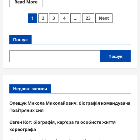
Read
Read More
more
about
Чим
Пагінація
1
2
3
4
…
23
Next
годувати
собаку
записів
в
домашніх
умовах
Пошук
Пошук
Недавні записи
Олещук Микола Миколайович: біографія командувача
Повітряних сил
Євген Кот: біографія, кар’єра та особисте життя
хореографа