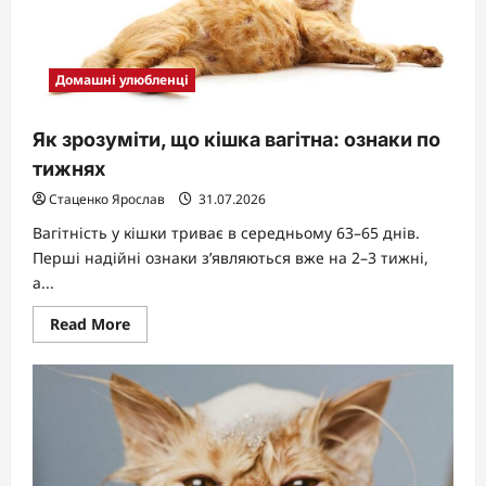
як
працює
їхній
зір
Домашні улюбленці
Як зрозуміти, що кішка вагітна: ознаки по
тижнях
Стаценко Ярослав
31.07.2026
Вагітність у кішки триває в середньому 63–65 днів.
Перші надійні ознаки з’являються вже на 2–3 тижні,
а...
Read
Read More
more
about
Як
зрозуміти,
що
кішка
вагітна:
ознаки
по
тижнях