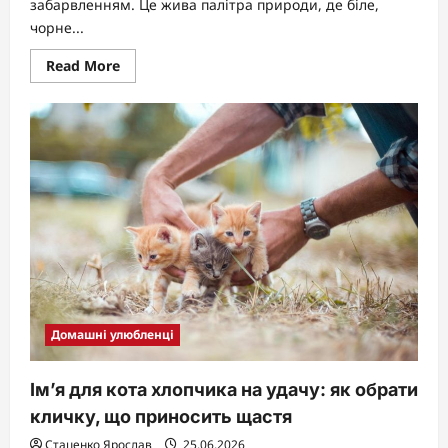
забарвленням. Це жива палітра природи, де біле,
чорне...
Read
Read More
more
about
Трьохмасна
кішка:
генетика,
характер
і
чому
вона
вважається
особливою
Домашні улюбленці
Ім’я для кота хлопчика на удачу: як обрати
кличку, що приносить щастя
Стаценко Ярослав
25.06.2026