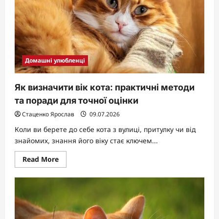
Домашні улюбленці
Як визначити вік кота: практичні методи
та поради для точної оцінки
Стаценко Ярослав
09.07.2026
Коли ви берете до себе кота з вулиці, притулку чи від
знайомих, знання його віку стає ключем...
Read
Read More
more
about
Як
визначити
вік
кота:
практичні
методи