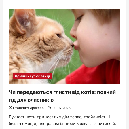
more
about
Кіт
чхає:
чому
це
трапляється
і
як
підтримати
пухнастого
друга
Домашні улюбленці
Чи передаються глисти від котів: повний
гід для власників
Стаценко Ярослав
01.07.2026
Пухнасті коти приносять у дім тепло, грайливість і
безліч емоцій, але разом із ними можуть з’явитися й...