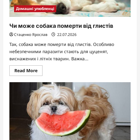
Домашні улюбленці
Чи може собака померти від глистів
Стаценко Ярослав
22.07.2026
Так, собака може померти від глистів. Особливо
небезпечними паразити стають для цуценят,
виснажених і літніх тварин. Важка...
Read
Read More
more
about
Чи
може
собака
померти
від
глистів