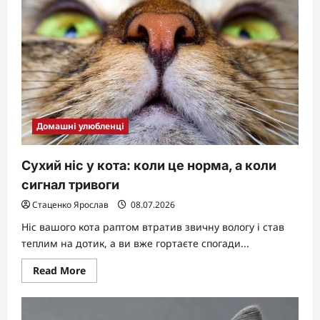
собаки
після
стерилізації:
що
змінюється
насправді
Домашні улюбленці
Сухий ніс у кота: коли це норма, а коли
сигнал тривоги
Стаценко Ярослав
08.07.2026
Ніс вашого кота раптом втратив звичну вологу і став
теплим на дотик, а ви вже гортаєте спогади...
Read
Read More
more
about
Сухий
ніс
у