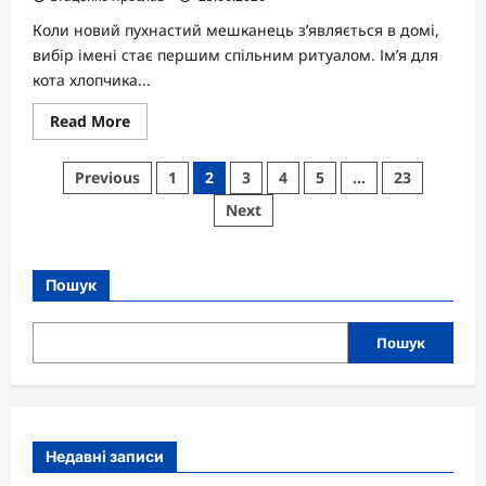
Коли новий пухнастий мешканець з’являється в домі,
вибір імені стає першим спільним ритуалом. Ім’я для
кота хлопчика...
Read
Read More
more
about
Ім’я
Пагінація
Previous
1
2
3
4
5
…
23
для
кота
записів
Next
хлопчика
на
удачу:
як
обрати
Пошук
кличку,
що
приносить
щастя
Пошук
Недавні записи