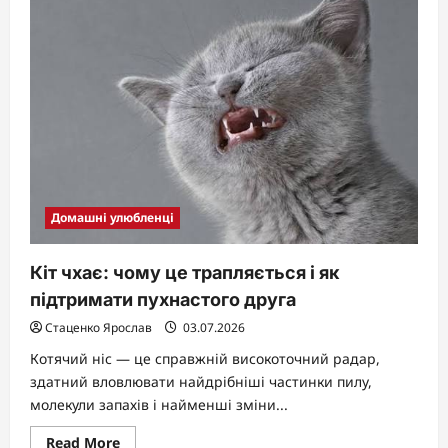
кота:
коли
це
норма,
а
коли
сигнал
тривоги
Домашні улюбленці
Кіт чхає: чому це трапляється і як
підтримати пухнастого друга
Стаценко Ярослав
03.07.2026
Котячий ніс — це справжній високоточний радар,
здатний вловлювати найдрібніші частинки пилу,
молекули запахів і найменші зміни...
Read
Read More