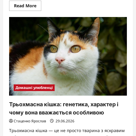
Read
Read More
more
about
Чи
передаються
глисти
від
котів:
повний
гід
для
власників
Домашні улюбленці
Трьохмасна кішка: генетика, характер і
чому вона вважається особливою
Стаценко Ярослав
29.06.2026
Трьохмасна кішка — це не просто тварина з яскравим