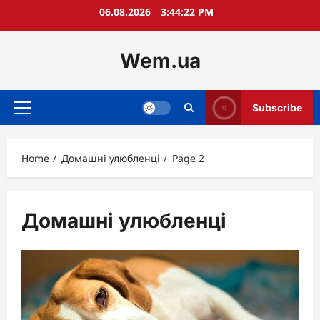
Skip
06.08.2026
3:44:23 PM
to
content
Wem.ua
Subscribe
Primary
Menu
Home
Домашні улюбленці
Page 2
Домашні улюбленці