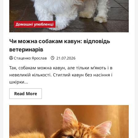
Домашні улюбленці
Чи можна собакам кавун: відповідь
ветеринарів
Стаценко Ярослав
21.07.2026
Так, собакам можна кавун, але тільки м’якоть і в
невеликій кількості. Стиглий кавун без насіння і
шкірки...
Read
Read More
more
about
Чи
можна
собакам
кавун:
відповідь
ветеринарів