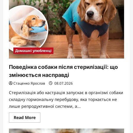
вірного
супутника
родини
Домашні улюбленці
Поведінка собаки після стерилізації: що
змінюється насправді
Стаценко Ярослав
08.07.2026
Стерилізація або кастрація запускає в організмі собаки
складну гормональну перебудову, яка торкається не
лише репродуктивної системи, а...
Read
Read More
more
about
Поведінка