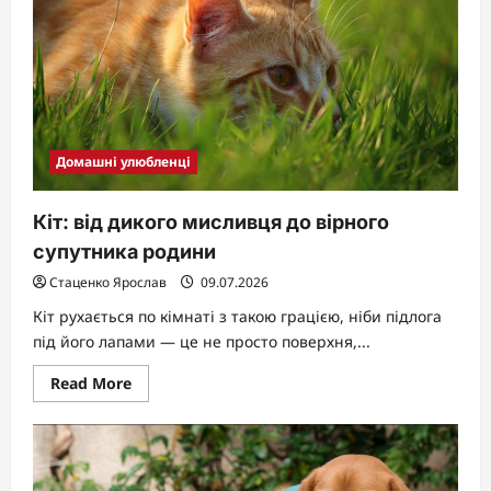
та
поради
для
точної
оцінки
Домашні улюбленці
Кіт: від дикого мисливця до вірного
супутника родини
Стаценко Ярослав
09.07.2026
Кіт рухається по кімнаті з такою грацією, ніби підлога
під його лапами — це не просто поверхня,...
Read
Read More
more
about
Кіт:
від
дикого
мисливця
до