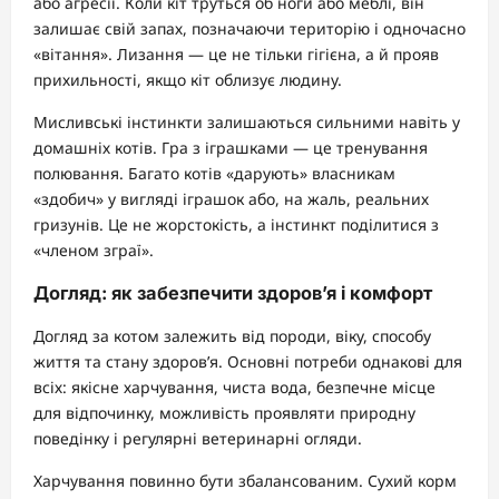
або агресії. Коли кіт труться об ноги або меблі, він
залишає свій запах, позначаючи територію і одночасно
«вітання». Лизання — це не тільки гігієна, а й прояв
прихильності, якщо кіт облизує людину.
Мисливські інстинкти залишаються сильними навіть у
домашніх котів. Гра з іграшками — це тренування
полювання. Багато котів «дарують» власникам
«здобич» у вигляді іграшок або, на жаль, реальних
гризунів. Це не жорстокість, а інстинкт поділитися з
«членом зграї».
Догляд: як забезпечити здоров’я і комфорт
Догляд за котом залежить від породи, віку, способу
життя та стану здоров’я. Основні потреби однакові для
всіх: якісне харчування, чиста вода, безпечне місце
для відпочинку, можливість проявляти природну
поведінку і регулярні ветеринарні огляди.
Харчування повинно бути збалансованим. Сухий корм