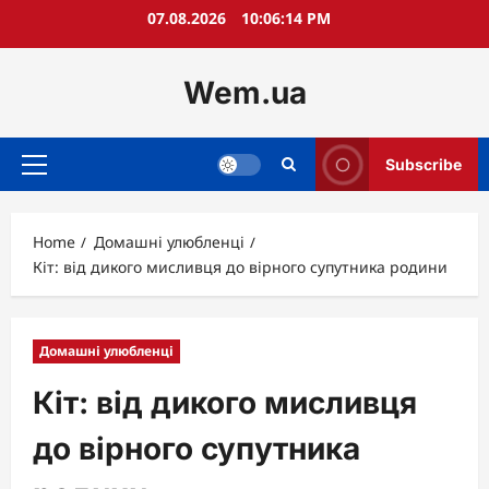
Skip
07.08.2026
10:06:16 PM
to
content
Wem.ua
Subscribe
Primary
Menu
Home
Домашні улюбленці
Кіт: від дикого мисливця до вірного супутника родини
Домашні улюбленці
Кіт: від дикого мисливця
до вірного супутника