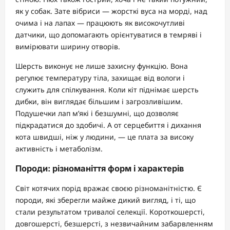
як у собак. Зате вібриси — жорсткі вуса на морді, над
очима і на лапах — працюють як високочутливі
датчики, що допомагають орієнтуватися в темряві і
вимірювати ширину отворів.
Шерсть виконує не лише захисну функцію. Вона
регулює температуру тіла, захищає від вологи і
служить для спілкування. Коли кіт піднімає шерсть
дибки, він виглядає більшим і загрозливішим.
Подушечки лап м’які і безшумні, що дозволяє
підкрадатися до здобичі. А от серцебиття і дихання
кота швидші, ніж у людини, — це плата за високу
активність і метаболізм.
Породи: різноманіття форм і характерів
Світ котячих порід вражає своєю різноманітністю. Є
породи, які зберегли майже дикий вигляд, і ті, що
стали результатом тривалої селекції. Короткошерсті,
довгошерсті, безшерсті, з незвичайним забарвленням