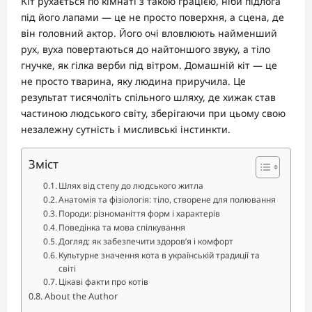
Кіт рухається по кімнаті з такою грацією, ніби підлога
під його лапами — це не просто поверхня, а сцена, де
він головний актор. Його очі вловлюють найменший
рух, вуха повертаються до найтоншого звуку, а тіло
гнучке, як гілка верби під вітром. Домашній кіт — це
не просто тварина, яку людина приручила. Це
результат тисячоліть спільного шляху, де хижак став
частиною людського світу, зберігаючи при цьому свою
незалежну сутність і мисливські інстинкти.
Зміст
Шлях від степу до людського житла
Анатомія та фізіологія: тіло, створене для полювання
Породи: різноманіття форм і характерів
Поведінка та мова спілкування
Догляд: як забезпечити здоров’я і комфорт
Культурне значення кота в українській традиції та
світі
Цікаві факти про котів
About the Author