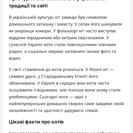
традиції та світі
В українській культурі кіт завжди був символом
домашнього затишку і захисту. У селах його шанували
як охоронця комори. У фольклорі кіт часто виступає
мудрим порадником або хитрим персонажем. У
сучасній Україні коти стали повноцінними членами
родин, а соціальні мережі заповнені їхніми фото та
відео.
У світі ставлення до котів різниться. У Японії кіт —
символ удачі, у Стародавньому Єгипті його
обожнювали. У Європі в середні віки котів часто
асоціювали з відьмами, але пізніше вони знову стали
улюбленцями. Сьогодні коти — одні з
найпопулярніших домашніх тварин саме завдяки своїй
незалежності та здатності дарувати спокій.
Цікаві факти про котів