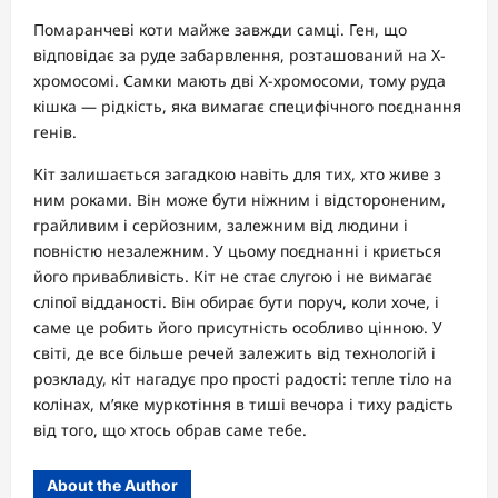
Помаранчеві коти майже завжди самці. Ген, що
відповідає за руде забарвлення, розташований на Х-
хромосомі. Самки мають дві Х-хромосоми, тому руда
кішка — рідкість, яка вимагає специфічного поєднання
генів.
Кіт залишається загадкою навіть для тих, хто живе з
ним роками. Він може бути ніжним і відстороненим,
грайливим і серйозним, залежним від людини і
повністю незалежним. У цьому поєднанні і криється
його привабливість. Кіт не стає слугою і не вимагає
сліпої відданості. Він обирає бути поруч, коли хоче, і
саме це робить його присутність особливо цінною. У
світі, де все більше речей залежить від технологій і
розкладу, кіт нагадує про прості радості: тепле тіло на
колінах, м’яке муркотіння в тиші вечора і тиху радість
від того, що хтось обрав саме тебе.
About the Author