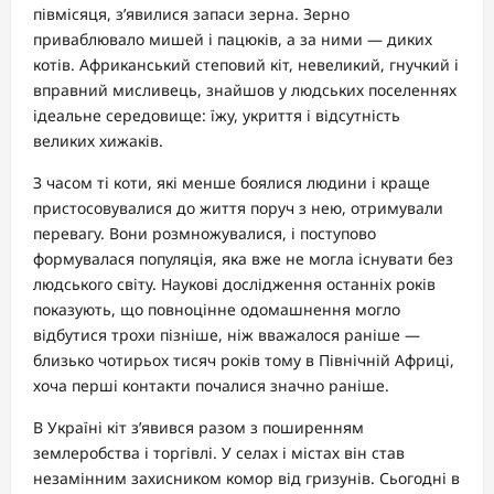
півмісяця, з’явилися запаси зерна. Зерно
приваблювало мишей і пацюків, а за ними — диких
котів. Африканський степовий кіт, невеликий, гнучкий і
вправний мисливець, знайшов у людських поселеннях
ідеальне середовище: їжу, укриття і відсутність
великих хижаків.
З часом ті коти, які менше боялися людини і краще
пристосовувалися до життя поруч з нею, отримували
перевагу. Вони розмножувалися, і поступово
формувалася популяція, яка вже не могла існувати без
людського світу. Наукові дослідження останніх років
показують, що повноцінне одомашнення могло
відбутися трохи пізніше, ніж вважалося раніше —
близько чотирьох тисяч років тому в Північній Африці,
хоча перші контакти почалися значно раніше.
В Україні кіт з’явився разом з поширенням
землеробства і торгівлі. У селах і містах він став
незамінним захисником комор від гризунів. Сьогодні в