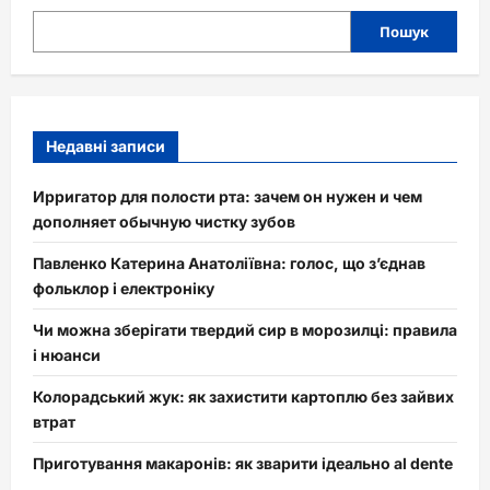
Пошук
Недавні записи
Ирригатор для полости рта: зачем он нужен и чем
дополняет обычную чистку зубов
Павленко Катерина Анатоліївна: голос, що з’єднав
фольклор і електроніку
Чи можна зберігати твердий сир в морозилці: правила
і нюанси
Колорадський жук: як захистити картоплю без зайвих
втрат
Приготування макаронів: як зварити ідеально al dente