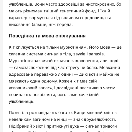
улюбленців. Вони часто здоровіші за чистокровних, бо
мають різноманітніший генетичний фонд, і їхній
характер формується під впливом середовища та
виховання більше, ніж порода.
Поведінка та мова спілкування
Кіт спілкується не тільки муркотінням. Його мова — це
складна система сигналів тіла, звуків і запахів.
Муркотіння зазвичай означає задоволення, але іноді
— самозаспокоєння під час стресу чи болю. Мявкання
адресоване переважно людині — дикі коти майже не
мявкають один одному. Кожен кіт має свій
«словниковий запас», і досвідчені власники з часом
починають розрізняти, чого саме хоче їхній
улюбленець.
Пози тіла розповідають багато. Випрямлений хвіст з
невеликим загином на кінці — знак дружелюбності.
Підібраний хвіст і притиснуті вуха — сигнал тривоги