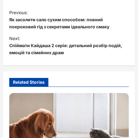
P
Previous:
o
Як засолити сало сухим способом: повний
s
покроковий гід з секретами ідеального смаку
t
Next:
Спіймати Кайдаша 2 серія: детальний розбір подій,
n
емоцій та сімейних драм
a
v
i
Related Stories
g
a
t
i
o
n