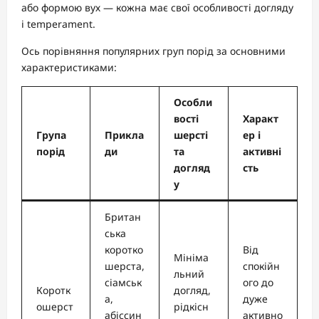
або формою вух — кожна має свої особливості догляду
і temperament.
Ось порівняння популярних груп порід за основними
характеристиками:
Особли
вості
Характ
Група
Прикла
шерсті
ер і
порід
ди
та
активні
догляд
сть
у
Британ
ська
коротко
Від
Мініма
шерста,
спокійн
льний
сіамськ
ого до
Коротк
догляд,
а,
дуже
ошерст
рідкісн
абіссин
активно