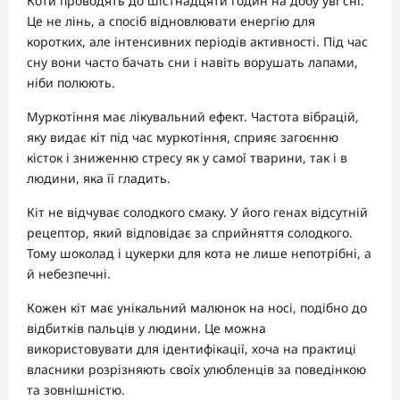
Коти проводять до шістнадцяти годин на добу уві сні.
Це не лінь, а спосіб відновлювати енергію для
коротких, але інтенсивних періодів активності. Під час
сну вони часто бачать сни і навіть ворушать лапами,
ніби полюють.
Муркотіння має лікувальний ефект. Частота вібрацій,
яку видає кіт під час муркотіння, сприяє загоєнню
кісток і зниженню стресу як у самої тварини, так і в
людини, яка її гладить.
Кіт не відчуває солодкого смаку. У його генах відсутній
рецептор, який відповідає за сприйняття солодкого.
Тому шоколад і цукерки для кота не лише непотрібні, а
й небезпечні.
Кожен кіт має унікальний малюнок на носі, подібно до
відбитків пальців у людини. Це можна
використовувати для ідентифікації, хоча на практиці
власники розрізняють своїх улюбленців за поведінкою
та зовнішністю.