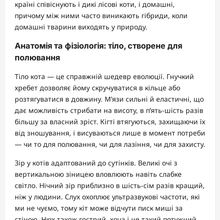
країні співіснують і дикі лісові коти, і домашні,
причому між ними часто виникають гібриди, коли
домашні тварини виходять у природу.
Анатомія та фізіологія: тіло, створене для
полювання
Тіло кота — це справжній шедевр еволюції. Гнучкий
хребет дозволяє йому скручуватися в кільце або
розтягуватися в довжину. М’язи сильні й еластичні, що
дає можливість стрибати на висоту, в п’ять-шість разів
більшу за власний зріст. Кігті втягуються, захищаючи їх
від зношування, і висуваються лише в момент потреби
— чи то для полювання, чи для лазіння, чи для захисту.
Зір у котів адаптований до сутінків. Великі очі з
вертикальною зіницею вловлюють навіть слабке
світло. Нічний зір приблизно в шість-сім разів кращий,
ніж у людини. Слух охоплює ультразвукові частоти, які
ми не чуємо, тому кіт може відчути писк миші за
стіною. Нюх також гострий, хоча і не такий потужний,