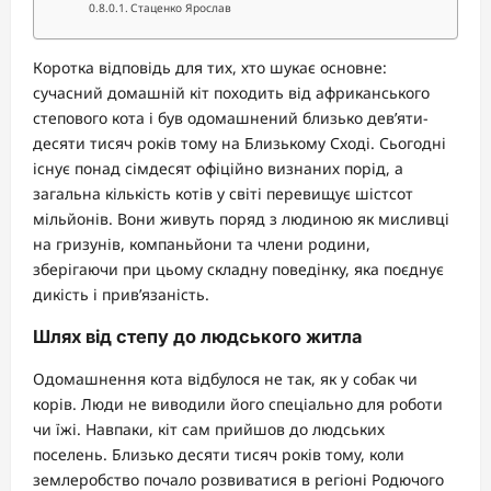
Стаценко Ярослав
Коротка відповідь для тих, хто шукає основне:
сучасний домашній кіт походить від африканського
степового кота і був одомашнений близько дев’яти-
десяти тисяч років тому на Близькому Сході. Сьогодні
існує понад сімдесят офіційно визнаних порід, а
загальна кількість котів у світі перевищує шістсот
мільйонів. Вони живуть поряд з людиною як мисливці
на гризунів, компаньйони та члени родини,
зберігаючи при цьому складну поведінку, яка поєднує
дикість і прив’язаність.
Шлях від степу до людського житла
Одомашнення кота відбулося не так, як у собак чи
корів. Люди не виводили його спеціально для роботи
чи їжі. Навпаки, кіт сам прийшов до людських
поселень. Близько десяти тисяч років тому, коли
землеробство почало розвиватися в регіоні Родючого