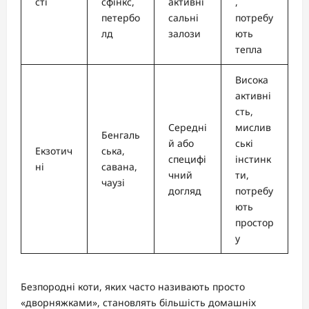
сті
сфінкс,
активні
,
петербо
сальні
потребу
лд
залози
ють
тепла
Висока
активні
сть,
Середні
мислив
Бенгаль
й або
ські
Екзотич
ська,
специфі
інстинк
ні
савана,
чний
ти,
чаузі
догляд
потребу
ють
простор
у
Безпородні коти, яких часто називають просто
«дворняжками», становлять більшість домашніх