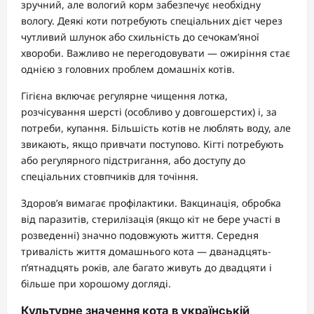
зручний, але вологий корм забезпечує необхідну
вологу. Деякі коти потребують спеціальних дієт через
чутливий шлунок або схильність до сечокам’яної
хвороби. Важливо не перегодовувати — ожиріння стає
однією з головних проблем домашніх котів.
Гігієна включає регулярне чищення лотка,
розчісування шерсті (особливо у довгошерстих) і, за
потреби, купання. Більшість котів не люблять воду, але
звикають, якщо привчати поступово. Кігті потребують
або регулярного підстригання, або доступу до
спеціальних стовпчиків для точіння.
Здоров’я вимагає профілактики. Вакцинація, обробка
від паразитів, стерилізація (якщо кіт не бере участі в
розведенні) значно подовжують життя. Середня
тривалість життя домашнього кота — дванадцять-
п’ятнадцять років, але багато живуть до двадцяти і
більше при хорошому догляді.
Культурне значення кота в українській