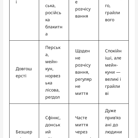
і
е
ська,
го,
розчісу
російсь
грайли
вання
ка
вого
блакитн
а
Перськ
Щоден
Спокійн
а,
не
іші, але
мейн-
розчісу
мейн-
Довгош
кун,
вання,
куни —
ерсті
норвез
регуляр
великі і
ька
не
грайли
лісова,
миття
ві
регдол
Дуже
Сфінкс,
Часте
прив’яз
донськ
миття
ані до
Безшер
ий
через
людини