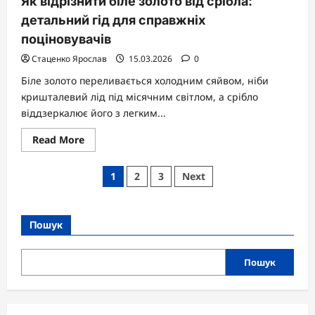
Як відрізнити біле золото від срібла:
детальний гід для справжніх
поціновувачів
Стаценко Ярослав
15.03.2026
0
Біле золото переливається холодним сяйвом, ніби
кришталевий лід під місячним світлом, а срібло
віддзеркалює його з легким...
Read
Read More
more
about
Як
Пагінація
1
2
3
Next
відрізнити
біле
записів
золото
від
срібла:
Пошук
детальний
гід
для
справжніх
Пошук
поціновувачів