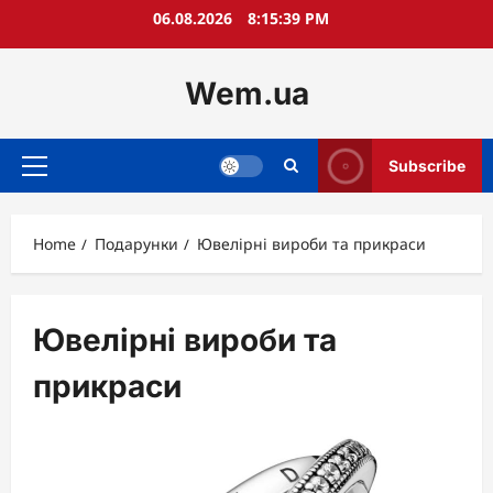
Skip
06.08.2026
8:15:40 PM
to
content
Wem.ua
Subscribe
Primary
Menu
Home
Подарунки
Ювелірні вироби та прикраси
Ювелірні вироби та
прикраси