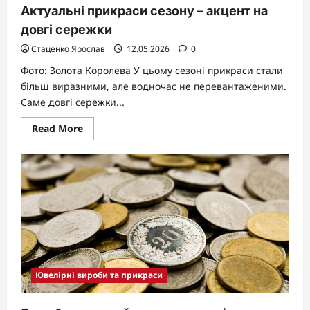
Актуальні прикраси сезону – акцент на
довгі сережки
Стаценко Ярослав
12.05.2026
0
Фото: Золота Королева У цьому сезоні прикраси стали
більш виразними, але водночас не перевантаженими.
Саме довгі сережки...
Read
Read More
more
about
Актуальні
прикраси
сезону
–
акцент
на
довгі
сережки
Ювелірні вироби та прикраси