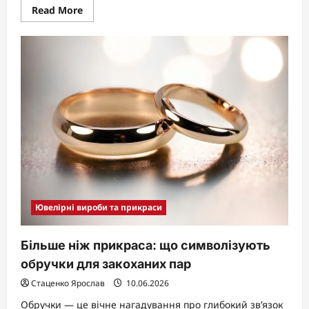
Read
Read More
more
about
Кольца:
универсальное
украшение
для
любого
стиля
и
случая
Ювелірні вироби та прикраси
Більше ніж прикраса: що символізують
обручки для закоханих пар
Стаценко Ярослав
10.06.2026
Обручки — це вічне нагадування про глибокий зв’язок