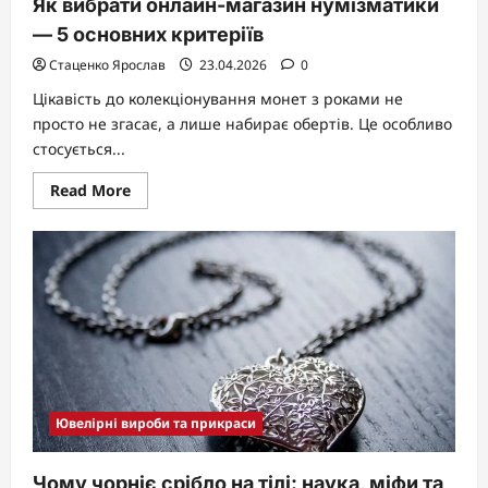
Як вибрати онлайн-магазин нумізматики
— 5 основних критеріїв
Стаценко Ярослав
23.04.2026
0
Цікавість до колекціонування монет з роками не
просто не згасає, а лише набирає обертів. Це особливо
стосується...
Read
Read More
more
about
Як
вибрати
онлайн-
магазин
нумізматики
—
5
основних
критеріїв
Ювелірні вироби та прикраси
Чому чорніє срібло на тілі: наука, міфи та