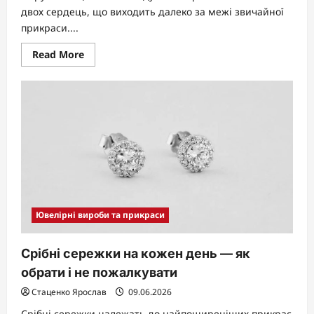
двох сердець, що виходить далеко за межі звичайної
прикраси....
Read
Read More
more
about
Більше
ніж
прикраса:
що
символізують
обручки
для
закоханих
пар
Ювелірні вироби та прикраси
Срібні сережки на кожен день — як
обрати і не пожалкувати
Стаценко Ярослав
09.06.2026
Срібні сережки належать до найпоширеніших прикрас