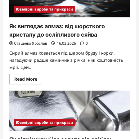
Ювелірні вироби та прикраси
Як виглядає алмаз: від шорсткого
кристалу до осліпливого сяйва
Стаценко Ярослав
16.03.2026
0
Сирий алмаз ховається під шаром бруду і корки,
нагадуючи радше камінчик з річки, ніж коштовність
мрії. Цей...
Read
Read More
more
about
Як
виглядає
алмаз:
від
шорсткого
кристалу
до
осліпливого
Ювелірні вироби та прикраси
сяйва