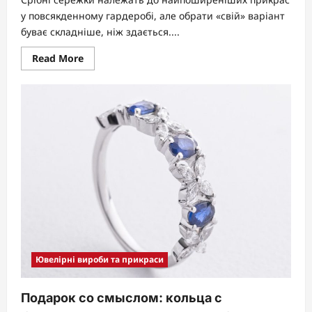
у повсякденному гардеробі, але обрати «свій» варіант
буває складніше, ніж здається....
Read
Read More
more
about
Срібні
сережки
на
кожен
день
—
як
обрати
і
не
пожалкувати
Ювелірні вироби та прикраси
Подарок со смыслом: кольца с