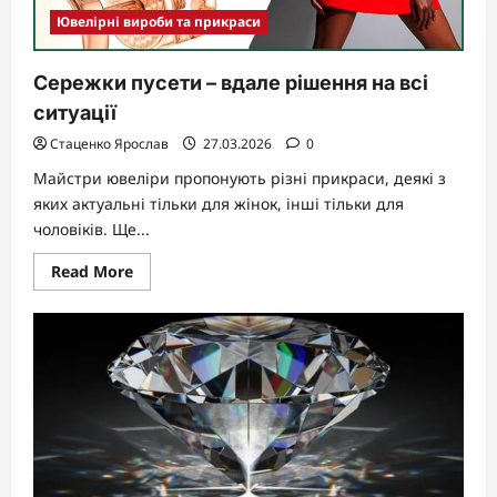
Ювелірні вироби та прикраси
Сережки пусети – вдале рішення на всі
ситуації
Стаценко Ярослав
27.03.2026
0
Майстри ювеліри пропонують різні прикраси, деякі з
яких актуальні тільки для жінок, інші тільки для
чоловіків. Ще...
Read
Read More
more
about
Сережки
пусети
–
вдале
рішення
на
всі
ситуації