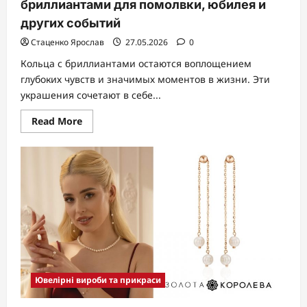
бриллиантами для помолвки, юбилея и
других событий
Стаценко Ярослав
27.05.2026
0
Кольца с бриллиантами остаются воплощением
глубоких чувств и значимых моментов в жизни. Эти
украшения сочетают в себе...
Read
Read More
more
about
Подарок
со
смыслом:
кольца
с
бриллиантами
для
помолвки,
юбилея
и
других
событий
Ювелірні вироби та прикраси