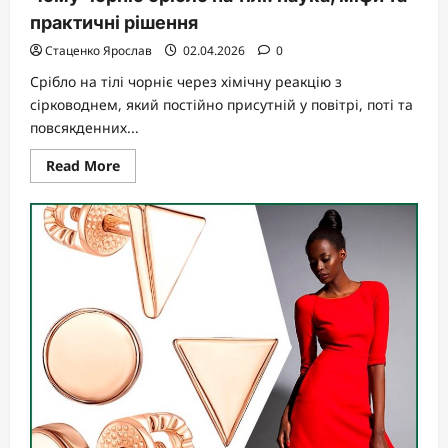
практичні рішення
Стаценко Ярослав
02.04.2026
0
Срібло на тілі чорніє через хімічну реакцію з
сірководнем, який постійно присутній у повітрі, поті та
повсякденних...
Read
Read More
more
about
Чому
чорніє
срібло
на
тілі:
наука,
міфи
та
практичні
рішення