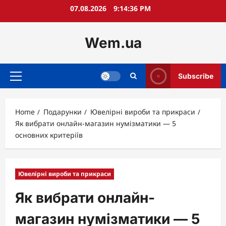
Skip
07.08.2026
9:14:38 PM
to
content
Wem.ua
Subscribe
Primary
Menu
Home
Подарунки
Ювелірні вироби та прикраси
Як вибрати онлайн-магазин нумізматики — 5
основних критеріїв
Ювелірні вироби та прикраси
Як вибрати онлайн-
магазин нумізматики — 5