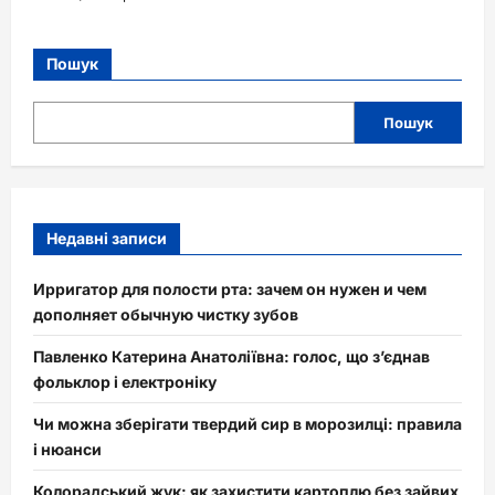
Пошук
Пошук
Недавні записи
Ирригатор для полости рта: зачем он нужен и чем
дополняет обычную чистку зубов
Павленко Катерина Анатоліївна: голос, що з’єднав
фольклор і електроніку
Чи можна зберігати твердий сир в морозилці: правила
і нюанси
Колорадський жук: як захистити картоплю без зайвих