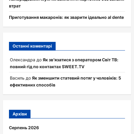
втрат
Приготування макаронів: як зварити ідеально al dente
Останні коментарі
Олександра
до
Як зв’язатися з оператором Світ ТВ:
повний гід по контактах SWEET.TV
Василь
до
Як зменшити статевий потяг у чоловіків: 5
ефективних способів
Архіви
Серпень 2026