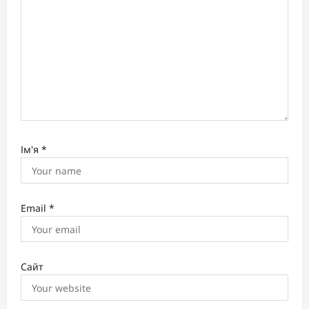
n
Ім'я
*
Email
*
Сайт