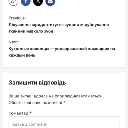
P
Previous:
o
Лікування пародонтиту: як зупинити руйнування
s
тканини навколо зуба
t
Next:
Кухонные ножницы — универсальный помощник на
n
каждый день
a
v
i
Залишити відповідь
g
a
Ваша e-mail адреса не оприлюднюватиметься.
t
Обов’язкові поля позначені
*
i
Коментар
*
o