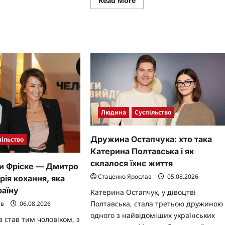
Read More
терина
more
пельник
about
Віктор
Розовий
особисте
життя:
від
довгих
стосунків
до
нового
початку
Людина
Суспільство
Дружина Остапчука: хто така
пільство
Катерина Полтавська і як
склалося їхнє життя
и Фріске — Дмитро
Стаценко Ярослав
05.08.2026
рія кохання, яка
раїну
Катерина Остапчук, у дівоцтві
Полтавська, стала третьою дружиною
ав
06.08.2026
одного з найвідоміших українських
став тим чоловіком, з