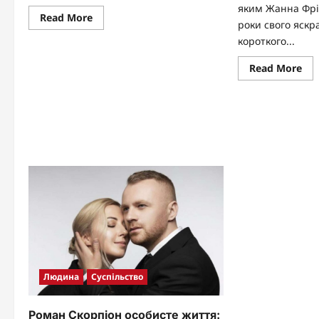
яким Жанна Фрі
Read
Read More
роки свого яскр
more
about
короткого...
Брітні
Спірс
діти:
Re
Read More
повна
mo
історія
abo
синів
Чо
у
Жа
2026
Фр
році
—
Дм
Ше
іст
кох
як
ск
кра
Людина
Суспільство
Роман Скорпіон особисте життя: