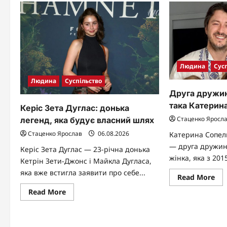
іст
життя
матері-
одиначки
Людина
Сус
Людина
Суспільство
Друга дружин
така Катерин
Керіс Зета Дуглас: донька
Стаценко Яросл
легенд, яка будує власний шлях
Стаценко Ярослав
06.08.2026
Катерина Сопел
— друга дружин
Керіс Зета Дуглас — 23-річна донька
жінка, яка з 2015
Кетрін Зети-Джонс і Майкла Дугласа,
яка вже встигла заявити про себе...
Re
Read More
mo
abo
Read
Read More
Др
more
др
about
При
Керіс
хто
Зета
так
Дуглас: