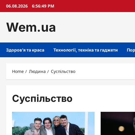
Skip
06.08.2026
6:56:50 PM
to
content
Wem.ua
Здоров’я та краса
Технології, техніка та гаджети
Пор
Home
Людина
Суспільство
Суспільство