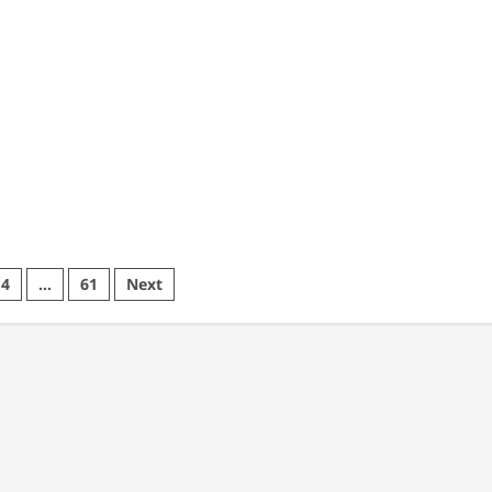
4
…
61
Next