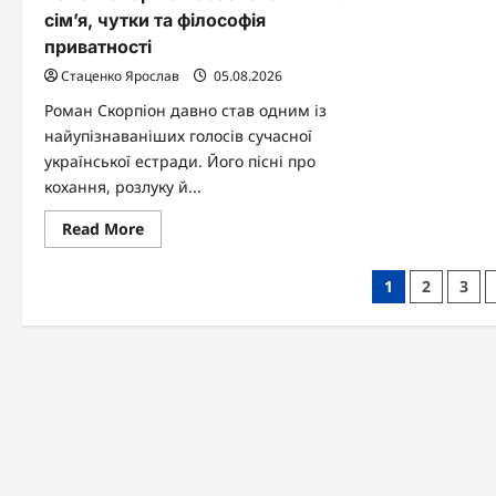
сім’я, чутки та філософія
приватності
Стаценко Ярослав
05.08.2026
Роман Скорпіон давно став одним із
найупізнаваніших голосів сучасної
української естради. Його пісні про
кохання, розлуку й...
Read
Read More
more
about
Роман
Пагінація
1
2
3
Скорпіон
особисте
записів
життя:
сім’я,
чутки
та
філософія
приватності