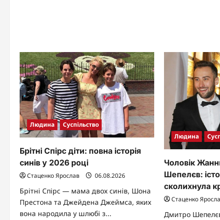
Ка
донька
Со
легенд,
яка
будує
власний
шлях
Людина
Суспільство
Людина
Сус
Брітні Спірс діти: повна історія
синів у 2026 році
Чоловік Жанн
Шепелєв: істо
Стаценко Ярослав
06.08.2026
сколихнула к
Брітні Спірс — мама двох синів, Шона
Стаценко Яросл
Престона та Джейдена Джеймса, яких
вона народила у шлюбі з...
Дмитро Шепелєв 