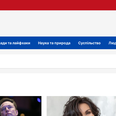
ади та лайфхаки
Наука та природа
Суспільство
Люд