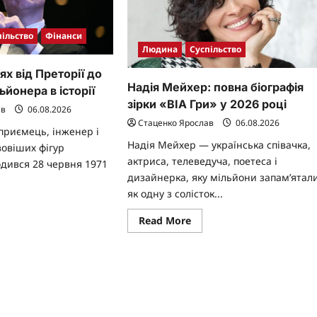
пільство
Фінанси
Людина
Суспільство
ях від Преторії до
Надія Мейхер: повна біографія
йонера в історії
зірки «ВІА Гри» у 2026 році
ав
06.08.2026
Стаценко Ярослав
06.08.2026
приємець, інженер і
Надія Мейхер — українська співачка,
вовіших фігур
актриса, телеведуча, поетеса і
одився 28 червня 1971
дизайнерка, яку мільйони запам’ятал
як одну з солісток...
ad
re
Read
Read More
ut
more
н
about
к:
Надія
ях
Мейхер:
повна
торії
біографія
зірки
ршого
«ВІА
ильйонера
Гри»