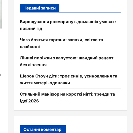
Недавні записи
Вирощування розмарину в домашніх умовах:
повний гід
Чого бояться таргани: запахи, світло та
слабкості
Ліниві пиріжки з капустою: швидкий рецепт
без ліплення
и
Шерон Стоун діти: троє синів, усиновлення та
життя матері-одиначки
Стильний манікюр на короткі нігті: тренди та
ідеї 2026
Останні коментарі