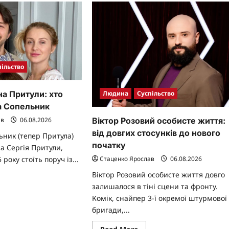
у
орії
2026
році
пільство
Людина
Суспільство
а Притули: хто
а Сопельник
Віктор Розовий особисте життя:
ав
06.08.2026
від довгих стосунків до нового
ьник (тепер Притула)
початку
а Сергія Притули,
Стаценко Ярослав
06.08.2026
 року стоїть поруч із...
Віктор Розовий особисте життя довго
ad
re
залишалося в тіні сцени та фронту.
ut
Комік, снайпер 3-ї окремої штурмової
уга
ужина
бригади,...
тули:
а
Read