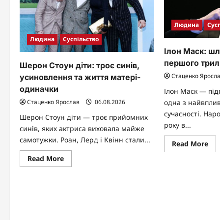
Людина
Сус
Людина
Суспільство
Ілон Маск: шл
першого триль
Шерон Стоун діти: троє синів,
Стаценко Яросл
усиновлення та життя матері-
одиначки
Ілон Маск — під
Стаценко Ярослав
06.08.2026
одна з найвпли
сучасності. Нар
Шерон Стоун діти — троє прийомних
року в...
синів, яких актриса виховала майже
самотужки. Роан, Лерд і Квінн стали...
Re
Read More
mo
abo
Read
Read More
Іло
more
Мас
about
шл
Шерон
від
Стоун
Пре
діти:
до
троє
пе
синів,
тр
усиновлення
в
та