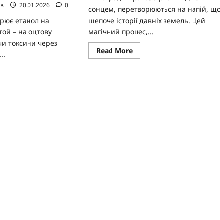
ав
20.01.2026
0
сонцем, перетворюються на напій, щ
шепоче історії давніх земель. Цей
орює етанол на
магічний процес,...
той – на оцтову
чи токсини через
Read
Read More
..
more
about
Як
ad
роблять
re
вино:
ut
детальний
процес
ести
від
коголь
винограду
до
анізму:
келиха
ука
льні
атегії