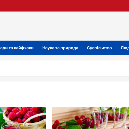
ади та лайфхаки
Наука та природа
Суспільство
Люд