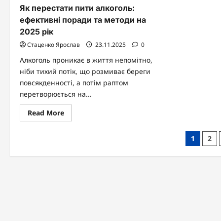
Як перестати пити алкоголь:
ефективні поради та методи на
2025 рік
Стаценко Ярослав
23.11.2025
0
Алкоголь проникає в життя непомітно,
ніби тихий потік, що розмиває береги
повсякденності, а потім раптом
перетворюється на...
Read
Read More
more
about
Як
Пагіна
1
2
перестати
пити
записі
алкоголь:
ефективні
поради
та
методи
на
2025
рік