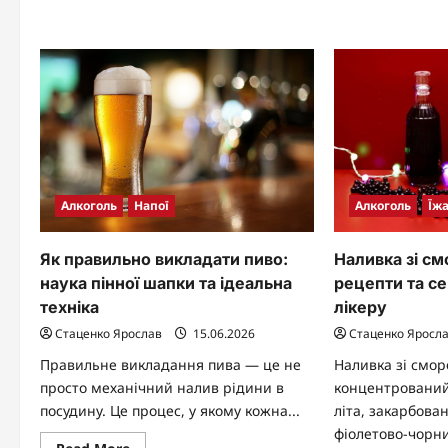
з
і
се
як
іде
не
см
зіпсувати
Алкоголь
Напої
Алкоголь
Їжа
Як правильно викладати пиво:
Наливка зі см
наука пінної шапки та ідеальна
рецепти та с
техніка
лікеру
Стаценко Ярослав
15.06.2026
Стаценко Яросл
Правильне викладання пива — це не
Наливка зі смо
просто механічний налив рідини в
концентрований
посудину. Це процес, у якому кожна...
літа, закарбован
фіолетово-чорни
Read