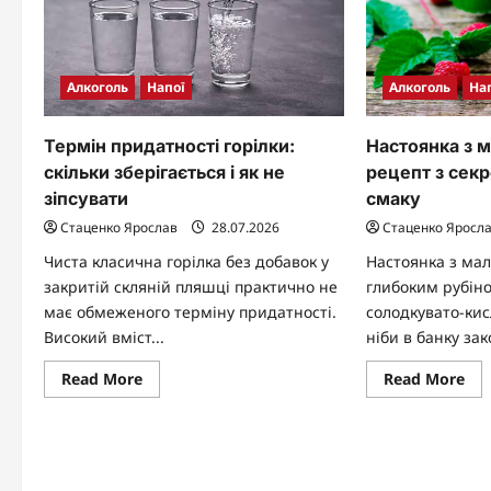
Алкоголь
На
Алкоголь
Напої
Настоянка з 
Термін придатності горілки:
рецепт з сек
скільки зберігається і як не
смаку
зіпсувати
Стаценко Яросл
Стаценко Ярослав
28.07.2026
Настоянка з ма
Чиста класична горілка без добавок у
глибоким рубін
закритій скляній пляшці практично не
солодкувато-кис
має обмеженого терміну придатності.
ніби в банку зак
Високий вміст...
Re
Read
Read More
Read More
mo
more
abo
about
На
Термін
з
придатності
ма
горілки:
ар
скільки
ре
зберігається