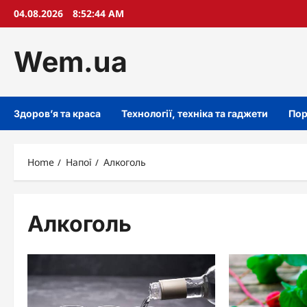
Skip
04.08.2026
8:52:45 AM
to
content
Wem.ua
Здоров’я та краса
Технології, техніка та гаджети
Пор
Home
Напої
Алкоголь
Алкоголь