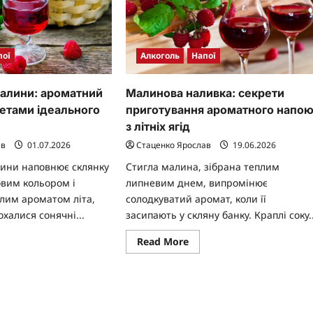
пої
Алкоголь
Напої
малини: ароматний
Малинова наливка: секрети
ретами ідеального
приготування ароматного напо
з літніх ягід
ав
01.07.2026
Стаценко Ярослав
19.06.2026
лини наповнює склянку
Стигла малина, зібрана теплим
овим кольором і
липневим днем, випромінює
лим ароматом літа,
солодкуватий аромат, коли її
охалися сонячні...
засипають у скляну банку. Краплі соку..
ad
Read
Read More
re
more
ut
about
стоянка
Малинова
наливка:
лини:
секрети
оматний
приготування
цепт
ароматного