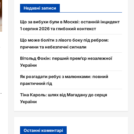
Недавні записи
Що за вибухи були в Москві: останній інцидент
1 серпня 2026 та глибокий контекст
Що може боліти з лівого боку під ребром:
ю
причини та небезпечні сигнали
Вітольд Фокін: перший прем’єр незалежної
України
Як розгадати ребус з малюнками: повний
практичний гід
.
Тіна Кароль: шлях від Магадану до серця
України
Останні коментарі