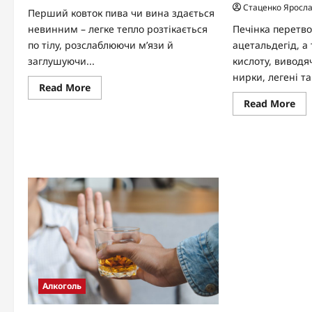
Стаценко Яросл
Перший ковток пива чи вина здається
невинним – легке тепло розтікається
Печінка перетв
по тілу, розслаблюючи м’язи й
ацетальдегід, а 
заглушуючи...
кислоту, виводя
нирки, легені та.
Read
Read More
more
Re
Read More
about
mo
Як
abo
алкоголь
Як
впливає
вив
на
ал
організм
з
людини
орг
на
та
реа
стр
Алкоголь