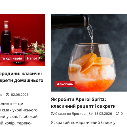
напою
кретами
з
ального
літніх
аку
ягід
 та кулінарія
Напої
ородини: класичні
екрети домашнього
Алкоголь
ав
02.06.2026
Як робити Aperol Spritz:
родини — це
класичний рецепт і секрети
 смак українського
Стаценко Ярослав
15.03.2026
0
ий у склі. Глибокий
Яскравий помаранчевий блиск у
й колір, терпко-