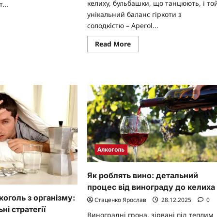
келиху, бульбашки, що танцюють, і то
...
унікальний баланс гіркоти з
ad
солодкістю – Aperol...
re
ut
ливка
Read
Read More
more
ородини:
about
сичні
Як
цепти
робити
Aperol
рети
Spritz:
машнього
класичний
еру
рецепт
і
секрети
Алкоголь
Як роблять вино: детальний
процес від винограду до келиха
коголь з організму:
Стаценко Ярослав
28.12.2025
0
ні стратегії
Виноградні грона, зірвані під теплим