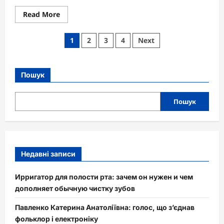
Read
Read More
more
about
Як
Пагінація
1
2
3
4
Next
мастурбують
жінки:
записів
техніки,
відчуття
та
Пошук
секрети
насолоди
Пошук
Недавні записи
Ирригатор для полости рта: зачем он нужен и чем
дополняет обычную чистку зубов
Павленко Катерина Анатоліївна: голос, що з’єднав
фольклор і електроніку