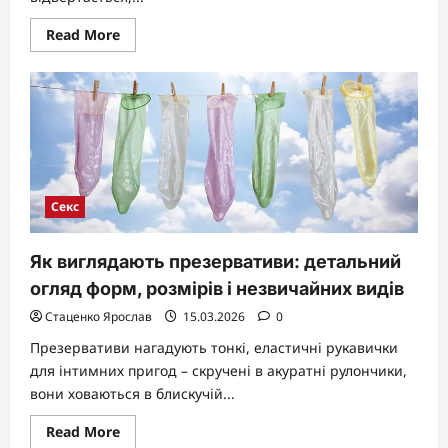
Read
Read More
more
about
Чому
чоловік
не
хоче
жінку:
причини
втрати
бажання
та
як
Секс
повернути
пристрасть
Як виглядають презервативи: детальний
огляд форм, розмірів і незвичайних видів
Стаценко Ярослав
15.03.2026
0
Презервативи нагадують тонкі, еластичні рукавички
для інтимних пригод – скручені в акуратні рулончики,
вони ховаються в блискучій...
Read
Read More
more