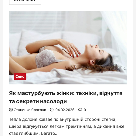
more
about
Як
правильно
дрочити:
детальний
гайд
для
максимальної
насолоди
Секс
Як мастурбують жінки: техніки, відчуття
та секрети насолоди
Стаценко Ярослав
04.02.2026
0
Тепла долоня ковзає по внутрішній стороні стегна,
шкіра відгукується легким тремтінням, а дихання вже
стає глибшим. Багато...