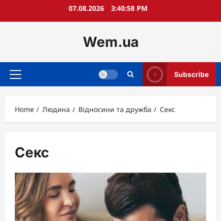
Skip
07.08.2026
3:40:59 PM
to
content
Wem.ua
Subscribe
Primary
Menu
Home
Людина
Відносини та дружба
Секс
Секс