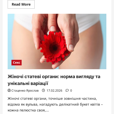
Read
Read More
more
about
Скільки
живуть
сперматозоїди:
детальний
гід
по
їхньому
мікроскопічному
марафону
Секс
Жіночі статеві органи: норма вигляду та
унікальні варіації
Стаценко Ярослав
17.02.2026
0
Жіночі статеві органи, точніше зовнішня частина,
відома як вульва, нагадують делікатний букет квітів –
кожна пелюстка своя,...