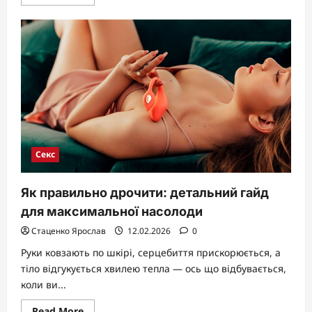
more
about
Як
виглядає
цнота:
розкриваємо
анатомію,
міфи
та
реальність
Секс
Як правильно дрочити: детальний гайд
для максимальної насолоди
Стаценко Ярослав
12.02.2026
0
Руки ковзають по шкірі, серцебиття прискорюється, а
тіло відгукується хвилею тепла — ось що відбувається,
коли ви...
Read
Read More