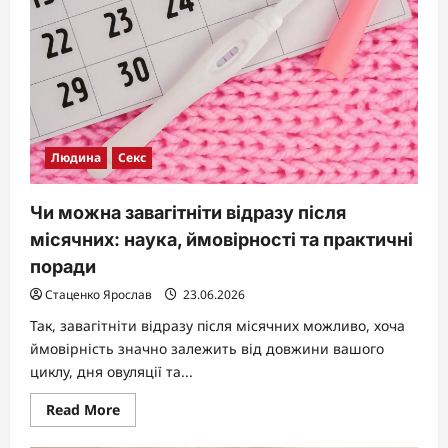
рухає
людину
Людина
Секс
Чи можна завагітніти відразу після
місячних: наука, ймовірності та практичні
поради
Стаценко Ярослав
23.06.2026
Так, завагітніти відразу після місячних можливо, хоча
ймовірність значно залежить від довжини вашого
циклу, дня овуляції та...
Read
Read More
more
about