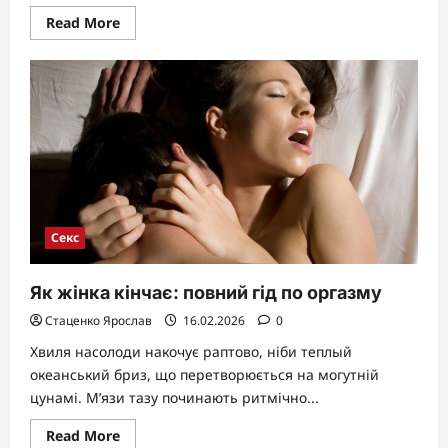
Read
Read More
more
about
Жіночі
статеві
органи:
норма
вигляду
та
унікальні
варіації
Секс
Як жінка кінчає: повний гід по оргазму
Стаценко Ярослав
16.02.2026
0
Хвиля насолоди накочує раптово, ніби теплый
океанський бриз, що перетворюється на могутній
цунамі. М’язи тазу починають ритмічно...
Read
Read More