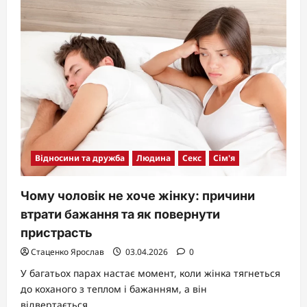
Чи
можна
завагітніти
відразу
після
місячних:
наука,
ймовірності
та
практичні
поради
Відносини та дружба
Людина
Секс
Сім'я
Чому чоловік не хоче жінку: причини
втрати бажання та як повернути
пристрасть
Стаценко Ярослав
03.04.2026
0
У багатьох парах настає момент, коли жінка тягнеться
до коханого з теплом і бажанням, а він
відвертається,...