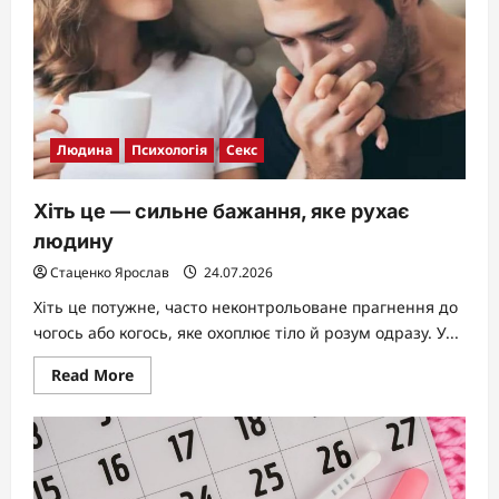
Людина
Психологія
Секс
Хіть це — сильне бажання, яке рухає
людину
Стаценко Ярослав
24.07.2026
Хіть це потужне, часто неконтрольоване прагнення до
чогось або когось, яке охоплює тіло й розум одразу. У...
Read
Read More
more
about
Хіть
це
—
сильне
бажання,
яке