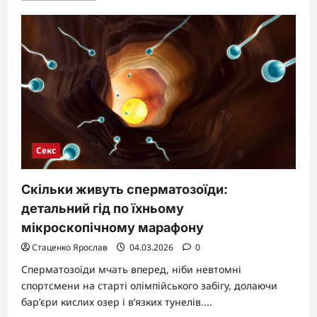
about
Як
виглядають
презервативи:
детальний
огляд
форм,
розмірів
і
незвичайних
видів
Секс
Скільки живуть сперматозоїди:
детальний гід по їхньому
мікроскопічному марафону
Стаценко Ярослав
04.03.2026
0
Сперматозоїди мчать вперед, ніби невтомні
спортсмени на старті олімпійського забігу, долаючи
бар’єри кислих озер і в’язких тунелів....