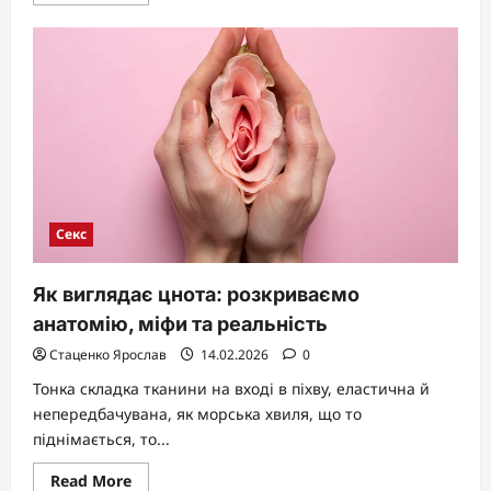
more
about
Як
жінка
кінчає:
повний
гід
по
оргазму
Секс
Як виглядає цнота: розкриваємо
анатомію, міфи та реальність
Стаценко Ярослав
14.02.2026
0
Тонка складка тканини на вході в піхву, еластична й
непередбачувана, як морська хвиля, що то
піднімається, то...
Read
Read More