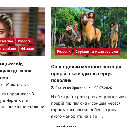
стецтво
Розваги
ьтсеріали
Фільми
Розваги
Серіали та мультсеріали
ицька: від
Спіріт дикий мустанг: легенда
куліс до зірок
прерій, яка надихає серця
кіно
поколінь
ав
06.07.2026
Стаценко Ярослав
03.07.2026
ька народилася 31
На безкраїх просторах американських
 в Чернігові в
прерій під палючим сонцем несеся
ині, де сцена стала не
гордим галопом жеребець, грива
якого майорить на вітрі,...
ad
Read
Read More