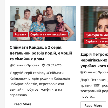
Розваги
Серіали та мультсеріали
Культура та ми
Серіали та мул
Спіймати Кайдаша 2 серія:
детальний розбір подій, емоцій
Дар’я Петрож
та сімейних драм
чернігівських 
Стаценко Ярослав
09.07.2026
українського 
Стаценко Яросл
У другій серії серіалу «Спіймати
Кайдаша» історія родини Кайдашів
Дар’я Петрожиц
набирає обертів, перетворюючи
травня 1991 року
звичайні побутові конфлікти на
театральній род
справжню...
просто...
Read
Read More
Re
Read More
more