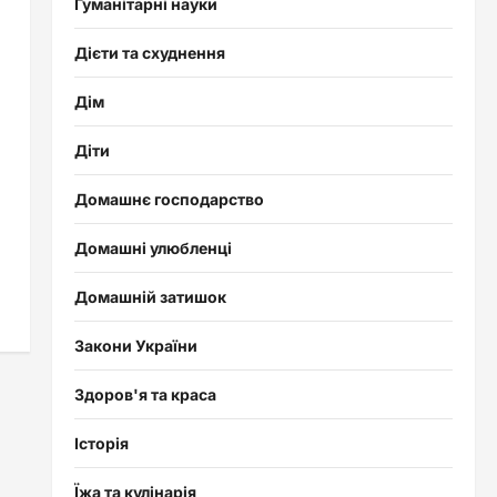
Гуманітарні науки
Дієти та схуднення
Дім
Діти
Домашнє господарство
Домашні улюбленці
Домашній затишок
Закони України
Здоров'я та краса
Історія
Їжа та кулінарія