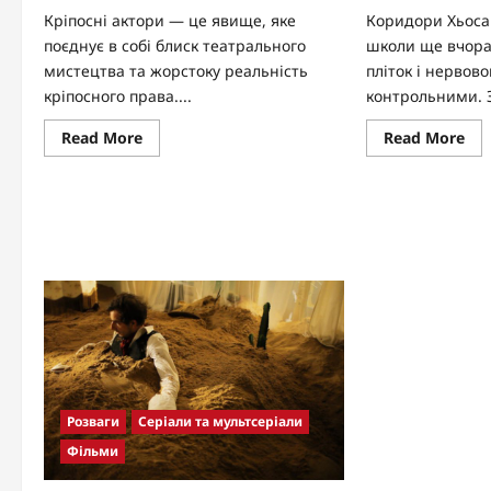
Кріпосні актори — це явище, яке
Коридори Хьоса
поєднує в собі блиск театрального
школи ще вчора 
мистецтва та жорстоку реальність
пліток і нервов
кріпосного права....
контрольними. За
Read
Re
Read More
Read More
more
mo
about
abo
Актори
Ми
кріпосного
всі
театру:
мер
таланти
зом
в
апо
кайданах,
у
які
кор
підкорювали
шко
сцени
як
імперії
ста
сві
фе
Розваги
Серіали та мультсеріали
Фільми