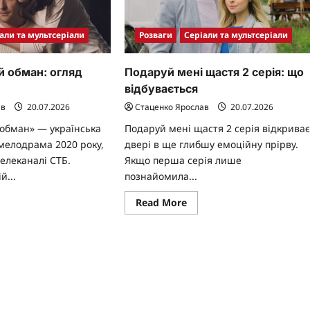
али та мультсеріали
Розваги
Серіали та мультсеріали
й обман: огляд
Подаруй мені щастя 2 серія: що
відбувається
ав
20.07.2026
Стаценко Ярослав
20.07.2026
 обман» — українська
Подаруй мені щастя 2 серія відкрива
мелодрама 2020 року,
двері в ще глибшу емоційну прірву.
елеканалі СТБ.
Якщо перша серія лише
й...
познайомила...
ad
Read
Read More
re
more
ut
about
Подаруй
жного
мені
й
щастя
ман:
2
ляд
серія:
іалу
що
відбувається