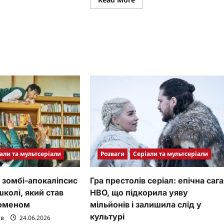
re
more
ut
about
’я
Спіріт
трожицька:
дикий
мустанг:
нігівських
легенда
іс
прерій,
яка
ок
надихає
аїнського
серця
о
поколінь
али та мультсеріали
Розваги
Серіали та мультсеріали
: зомбі-апокаліпсис
Гра престолів серіал: епічна сага
школі, який став
HBO, що підкорила уяву
номеном
мільйонів і залишила слід у
культурі
ав
24.06.2026