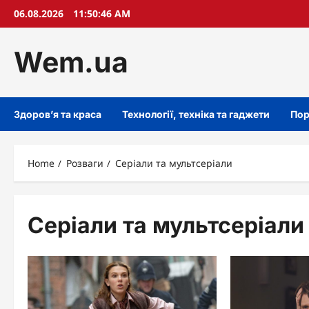
Skip
06.08.2026
11:50:47 AM
to
content
Wem.ua
Здоров’я та краса
Технології, техніка та гаджети
Пор
Home
Розваги
Серіали та мультсеріали
Серіали та мультсеріали