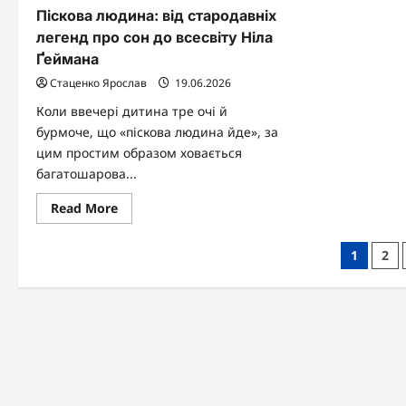
Піскова людина: від стародавніх
легенд про сон до всесвіту Ніла
Ґеймана
Стаценко Ярослав
19.06.2026
Коли ввечері дитина тре очі й
бурмоче, що «піскова людина йде», за
цим простим образом ховається
багатошарова...
Read
Read More
more
about
Піскова
Пагіна
1
2
людина:
від
записі
стародавніх
легенд
про
сон
до
всесвіту
Ніла
Ґеймана