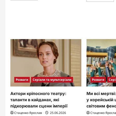
mo
about
abo
Спіймати
Дар
Кайдаша
Пе
2
від
серія:
чер
детальний
кул
розбір
до
подій,
зір
емоцій
укр
та
кін
сімейних
драм
Розваги
Серіали та мультсеріали
Розваги
Сері
Актори кріпосного театру:
Ми всі мертві
таланти в кайданах, які
у корейській 
підкорювали сцени імперії
світовим фе
Стаценко Ярослав
25.06.2026
Стаценко Яросл