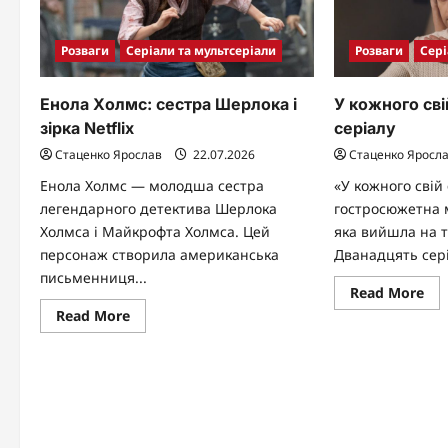
Розваги
Серіали та мультсеріали
Розваги
Сері
Енола Холмс: сестра Шерлока і
У кожного сві
зірка Netflix
серіалу
Стаценко Ярослав
22.07.2026
Стаценко Яросл
Енола Холмс — молодша сестра
«У кожного свій
легендарного детектива Шерлока
гостросюжетна 
Холмса і Майкрофта Холмса. Цей
яка вийшла на т
персонаж створила американська
Дванадцять сері
письменниця...
Re
Read More
mo
Read
Read More
abo
more
У
about
ко
Енола
сві
Холмс:
об
сестра
ог
Шерлока
сер
і
зірка
Netflix