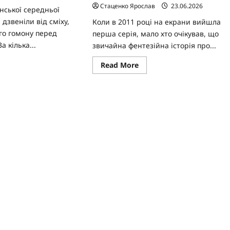
Стаценко Ярослав
23.06.2026
нської середньої
дзвеніли від сміху,
Коли в 2011 році на екрани вийшла
ого гомону перед
перша серія, мало хто очікував, що
 кілька...
звичайна фентезійна історія про...
ad
Read
Read More
re
more
ut
about
Гра
престолів
тві:
серіал:
бі-
епічна
каліпсис
сага
HBO,
ейській
що
лі,
підкорила
ий
уяву
в
мільйонів
товим
і
номеном
залишила
слід
у
культурі