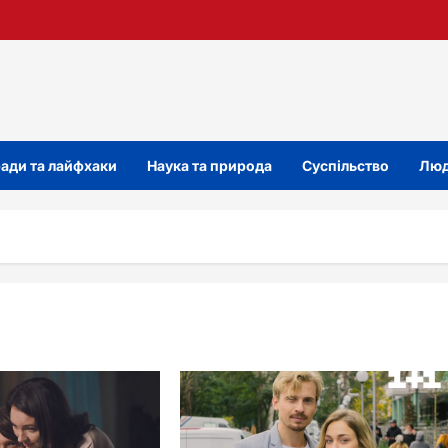
ади та лайфхаки
Наука та природа
Суспільство
Люд