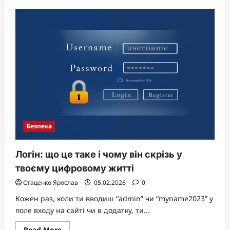
about
Як
діяти,
якщо
опинилися
під
завалом
Безпека
Логін: що це таке і чому він скрізь у
твоєму цифровому житті
Стаценко Ярослав
05.02.2026
0
Кожен раз, коли ти вводиш “admin” чи “myname2023” у
поле входу на сайті чи в додатку, ти...
Read
Read More