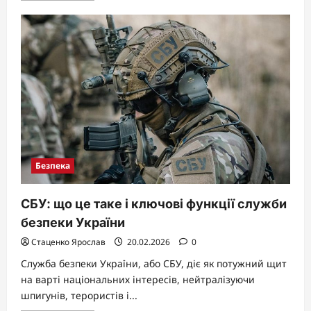
about
Що
таке
надзвичайна
ситуація:
ключове
визначення
та
нюанси
Безпека
СБУ: що це таке і ключові функції служби
безпеки України
Стаценко Ярослав
20.02.2026
0
Служба безпеки України, або СБУ, діє як потужний щит
на варті національних інтересів, нейтралізуючи
шпигунів, терористів і...