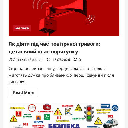
чи
людина
жива:
повний
посібник
від
медичних
Безпека
ознак
до
офіційних
реєстрів
Як діяти під час повітряної тривоги:
детальний план порятунку
Стаценко Ярослав
12.03.2026
0
Сирена розриває тишу, серце калатає, а в голові
миготять думки про близьких. У перші секунди після
сигналу...
Read
Read More
more
about
Як
діяти
під
час
повітряної
тривоги: