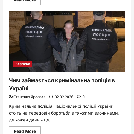
more
about
Логін:
що
це
таке
і
чому
він
скрізь
у
твоєму
цифровому
житті
Безпека
Чим займається кримінальна поліція в
Україні
Стаценко Ярослав
02.02.2026
0
Кримінальна поліція Національної поліції України
стоїть на передовій боротьби з тяжкими злочинами,
де кожен день – це...
Read
Read More