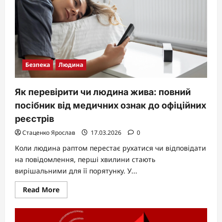
Безпека
Людина
Як перевірити чи людина жива: повний
посібник від медичних ознак до офіційних
реєстрів
Стаценко Ярослав
17.03.2026
0
Коли людина раптом перестає рухатися чи відповідати
на повідомлення, перші хвилини стають
вирішальними для її порятунку. У...
Read
Read More
more
about
Як
перевірити