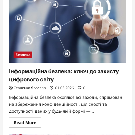
загроз
Безпека
Інформаційна безпека: ключ до захисту
цифрового світу
Стаценко Ярослав
01.03.2026
0
Інформаційна безпека охоплює всі заходи, спрямовані
на збереження конфіденційності, цілісності та
доступності даних у будь-якій формі —...
Read
Read More
more
about
Інформаційна