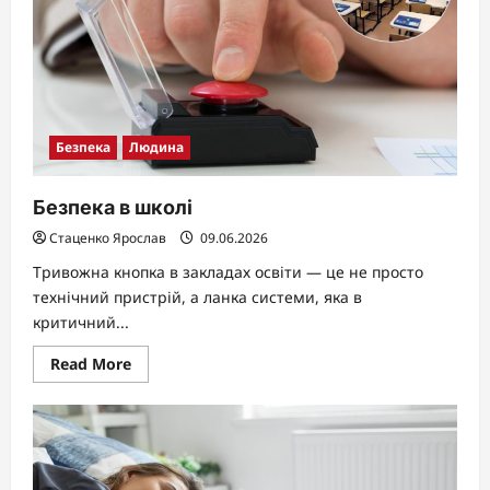
Безпека
Людина
Безпека в школі
Стаценко Ярослав
09.06.2026
Тривожна кнопка в закладах освіти — це не просто
технічний пристрій, а ланка системи, яка в
критичний...
Read
Read More
more
about
Безпека
в
школі