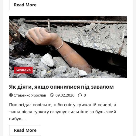
Read
Read More
more
about
СБУ:
що
це
таке
і
ключові
функції
служби
безпеки
України
Безпека
Як діяти, якщо опинилися під завалом
Стаценко Ярослав
09.02.2026
0
Пил осідає повільно, ніби сніг у крижаній печері, а
тиша після гуркоту оглушує сильніше за будь-який
вибух....
Read
Read More
more