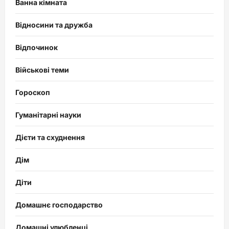
Ванна кімната
Відносини та дружба
Відпочинок
Військові теми
Гороскоп
Гуманітарні науки
Дієти та схуднення
Дім
Діти
Домашнє господарство
Домашні улюбленці