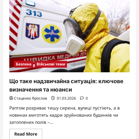
безпека:
ключ
до
захисту
цифрового
світу
Безпека
Військові теми
Що таке надзвичайна ситуація: ключове
визначення та нюанси
Стаценко Ярослав
01.03.2026
0
Раптом розриває тишу сирена, вулиці пустіють, а в
новинах миготять кадри зруйнованих будинків чи
затоплених полів –...
Read
Read More
more