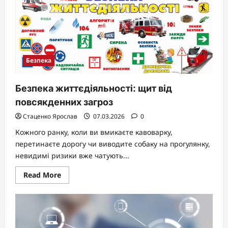
детальний
план
порятунку
Безпека
Безпека життєдіяльності: щит від
повсякденних загроз
Стаценко Ярослав
07.03.2026
0
Кожного ранку, коли ви вмикаєте кавоварку,
перетинаєте дорогу чи виводите собаку на прогулянку,
невидимі ризики вже чатують...
Read
Read More
more
about
Безпека
життєдіяльності:
щит
від
повсякденних