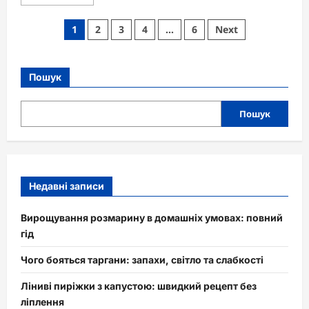
more
about
Чим
Пагінація
1
2
3
4
…
6
Next
займається
кримінальна
записів
поліція
в
Україні
Пошук
Пошук
Недавні записи
Вирощування розмарину в домашніх умовах: повний
гід
Чого бояться таргани: запахи, світло та слабкості
Ліниві пиріжки з капустою: швидкий рецепт без
ліплення