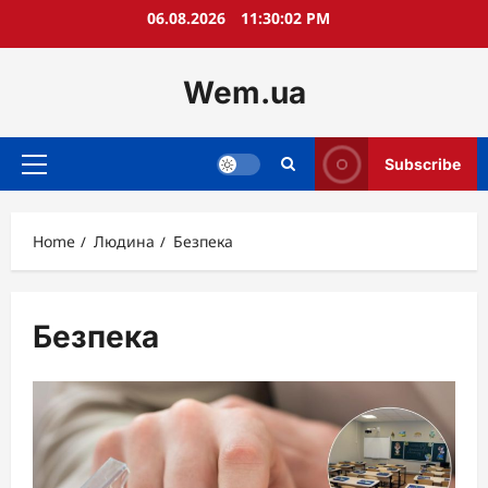
Skip
06.08.2026
11:30:03 PM
to
content
Wem.ua
Subscribe
Primary
Menu
Home
Людина
Безпека
Безпека