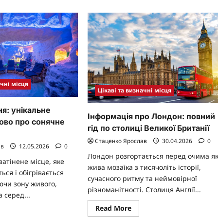
ація
фактами
та
ці
живою
ю-
спадщиною
ркської
ані
ачні місця
Цікаві та визначні місця
я: унікальне
Інформація про Лондон: повний
лово про сонячне
гід по столиці Великої Британії
Стаценко Ярослав
30.04.2026
0
ав
12.05.2026
0
Лондон розгортається перед очима я
атінене місце, яке
жива мозаїка з тисячоліть історії,
ься і обігрівається
сучасного ритму та неймовірної
ючи зону живого,
різноманітності. Столиця Англії...
 серед...
Read
Read More
ad
more