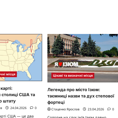
re
about
ut
Інформація
про
е
Лондон:
ння:
повний
кальне
гід
аїнське
по
ово
столиці
о
Великої
нячне
Британії
пло
ачні місця
Цікаві та визначні місця
карті:
Легенда про місто Ізюм:
 столиці США та
таємниці назви та дух степової
о штату
фортеці
ав
24.04.2026
0
Стаценко Ярослав
23.04.2026
0
арті США — це два
Солодке на слух ім’я Ізюм давно