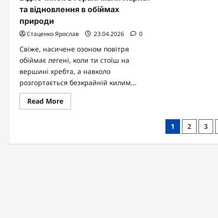
та відновлення в обіймах
природи
Стаценко Ярослав
23.04.2026
0
Свіже, насичене озоном повітря
обіймає легені, коли ти стоїш на
вершині хребта, а навколо
розгортається безкрайній килим...
Read
Read More
more
about
Відпочинок
Пагінація
1
2
3
в
горах:
записів
магія
Карпат
та
відновлення
в
обіймах
природи