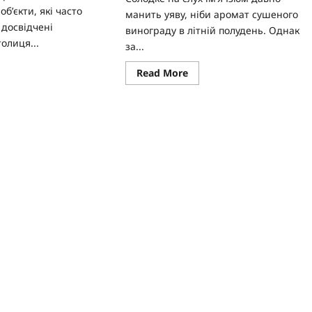
об’єкти, які часто
манить уяву, ніби аромат сушеного
 досвідчені
винограду в літній полудень. Однак
олиця...
за...
ad
Read
Read More
re
more
ut
about
шингтон
Легенда
про
ті:
місто
зташування
Ізюм:
лиці
таємниці
А
назви
та
нойменного
дух
ату
степової
фортеці