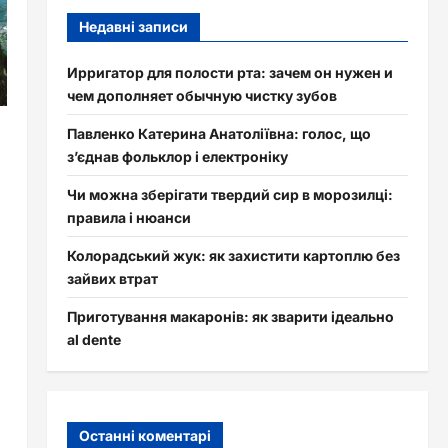
Недавні записи
Ирригатор для полости рта: зачем он нужен и
чем дополняет обычную чистку зубов
Павленко Катерина Анатоліївна: голос, що
з’єднав фольклор і електроніку
Чи можна зберігати твердий сир в морозилці:
правила і нюанси
Колорадський жук: як захистити картоплю без
зайвих втрат
Приготування макаронів: як зварити ідеально
al dente
Останні коментарі