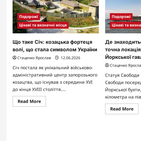
Подорожі
Подорожі
Цікаві та визначні місця
Цікаві та визн
Що таке Січ: козацька фортеця
Де знаходить
волі, що стала символом України
точна локація
Йоркської гав
Стаценко Ярослав
12.06.2026
Стаценко Яросл
Січ постала як унікальний військово-
адміністративний центр запорозького
Статуя Свободи 
козацтва, що існував з середини XVI
Свободи посере
до кінця XVIII століття....
Йоркської бухти
кілометра на пів
Read
Read More
more
Re
Read More
about
mo
Що
abo
таке
Де
Січ:
зна
козацька
Ста
фортеця
Сво
волі,
то
що