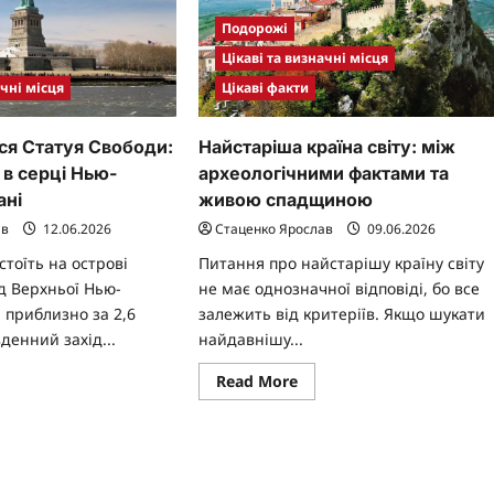
Подорожі
Цікаві та визначні місця
ачні місця
Цікаві факти
ся Статуя Свободи:
Найстаріша країна світу: між
 в серці Нью-
археологічними фактами та
ані
живою спадщиною
ав
12.06.2026
Стаценко Ярослав
09.06.2026
стоїть на острові
Питання про найстарішу країну світу
д Верхньої Нью-
не має однозначної відповіді, бо все
, приблизно за 2,6
залежить від критеріїв. Якщо шукати
денний захід...
найдавнішу...
ad
Read
Read More
re
more
ut
about
Найстаріша
ходиться
країна
туя
світу:
боди:
між
чна
археологічними