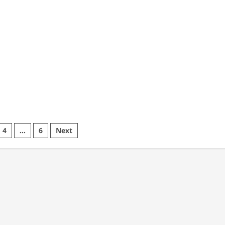
4
…
6
Next