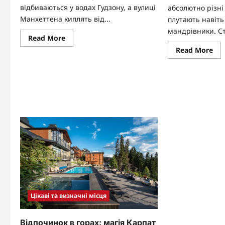
відбиваються у водах Гудзону, а вулиці
абсолютно різні 
Манхеттена киплять від...
плутають навіть
мандрівники. Ст
Read
Read More
more
Re
Read More
about
mo
Цікаві
abo
факти
Ва
про
на
Нью-
кар
Йорк:
ро
таємниці
сто
міста,
СШ
яке
та
ніколи
од
не
шт
спить
Цікаві та визначні місця
Відпочинок в горах: магія Карпат