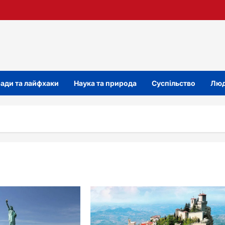
ади та лайфхаки
Наука та природа
Суспільство
Люд