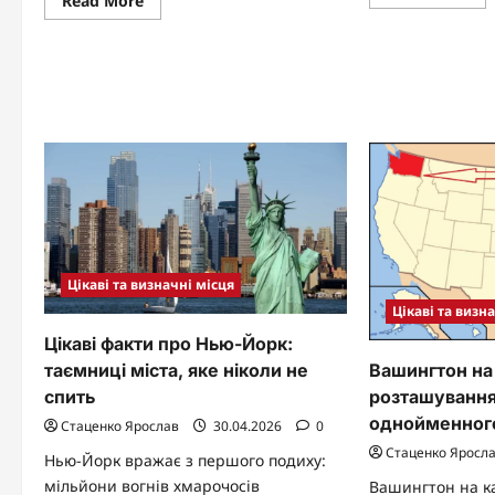
Read More
mo
more
abo
about
Що
Мова
так
Аргентини:
осо
ріоплатська
уні
іспанська
укр
з
сл
італійським
пр
акцентом
со
і
те
вособо
Цікаві та визначні місця
Цікаві та визн
Цікаві факти про Нью-Йорк:
Вашингтон на 
таємниці міста, яке ніколи не
розташування
спить
однойменног
Стаценко Ярослав
30.04.2026
0
Стаценко Яросл
Нью-Йорк вражає з першого подиху:
мільйони вогнів хмарочосів
Вашингтон на к