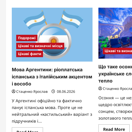
лок
стала
в
символом
сер
України
Нь
Йо
гав
Подорожі
Цікаві та визначні місця
Цікаві та визн
Цікаві факти
Що таке осонн
Мова Аргентини: ріоплатська
українське с
іспанська з італійським акцентом
тепло
і вособо
Стаценко Яросл
Стаценко Ярослав
08.06.2026
Осоння — це нез
У Аргентині офіційно та фактично
щедро освітлюєт
панує іспанська мова. Проте це не
сонцем, створю
нейтральний «кастильський» варіант з
золотавого тепла
підручників і...
Re
Read More
Read