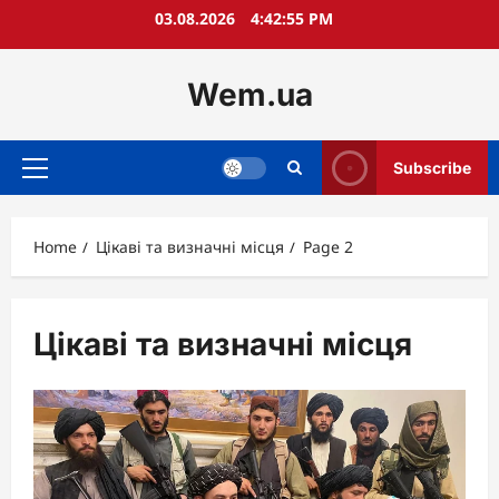
Skip
03.08.2026
4:42:56 PM
to
content
Wem.ua
Subscribe
Primary
Menu
Home
Цікаві та визначні місця
Page 2
Цікаві та визначні місця