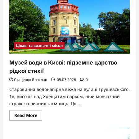
Карпат
і
священна
ріка
гуцулів
Цікаві та визначні місця
Музей води в Києві: підземне царство
рідкої стихії
Стаценко Ярослав
05.03.2026
0
Старовинна водонапірна вежа на вулиці Грушевського,
1в, височіє над Хрещатим парком, ніби мовчазний
страж столичних таємниць. Ця...
Read
Read More
more
about
Музей
води
в