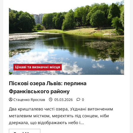
Києві:
підземне
царство
рідкої
стихії
Цікаві та визначні місця
Піскові озера Львів: перлина
Франківського району
Стаценко Ярослав
05.03.2026
0
Два кришталево чисті озера, з’єднані витонченим
металевим містком, мерехтять під сонцем, ніби
дзеркала, що відображають небо і...