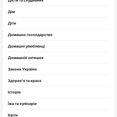
Дієти та схуднення
Дім
Діти
Домашнє господарство
Домашні улюбленці
Домашній затишок
Закони України
Здоров'я та краса
Історія
Їжа та кулінарія
Квіти