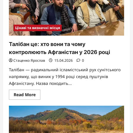
Цікаві та визначні місця
Талібан це: хто вони та чому
контролюють Афганістан у 2026 році
Стаценко Ярослав
15.04.2026
0
Талібан — радикальний ісламістський рух сунітського
напрямку, що виник у 1994 році серед пуштунів
Афганістану. Назва походить...
Read
Read More
more
about
Талібан
це:
хто
вони
та
чому
контролюють