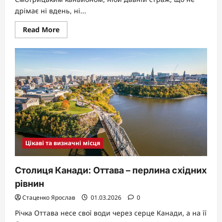
дрімає ні вдень, ні...
Read
Read More
more
about
Кам’янець-
Подільський:
що
подивитись
у
2026
Цікаві та визначні місця
Столиця Канади: Оттава – перлина східних
рівнин
Стаценко Ярослав
01.03.2026
0
Річка Оттава несе свої води через серце Канади, а на її