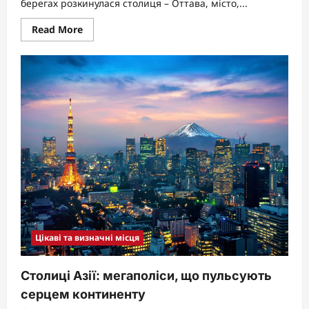
берегах розкинулася столиця – Оттава, місто,...
Read
Read More
more
about
Столиця
Канади:
Оттава
–
перлина
східних
рівнин
Цікаві та визначні місця
Столиці Азії: мегаполіси, що пульсують
серцем континенту