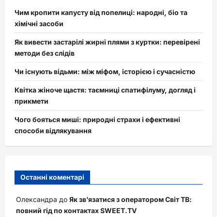
Чим кропити капусту від попелиці: народні, біо та
хімічні засоби
Як вивести застарілі жирні плями з куртки: перевірені
методи без слідів
Чи існують відьми: між міфом, історією і сучасністю
Квітка жіноче щастя: таємниці спатифілуму, догляд і
прикмети
Чого бояться миші: природні страхи і ефективні
способи відлякування
Останні коментарі
Олександра
до
Як зв’язатися з оператором Світ ТВ:
повний гід по контактах SWEET.TV