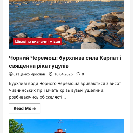
Афганістан
у
2026
році
Цікаві та визначні місця
Чорний Черемош: бурхлива сила Карпат і
священна ріка гуцулів
Стаценко Ярослав
10.04.2026
0
Бурхливі води Чорного Черемоша зриваються з висот
Чивчинських гір і мчать крізь вузькі ущелини,
розбиваючись об скелясті...
Read
Read More
more
about
Чорний
Черемош:
бурхлива
сила