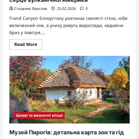
Стаценко Ярослав
25.02.2026
0
Гrand Canyon Єллоустону розтинає скелясті стіни, ніби
величезний ніж, а унизу ревуть водоспади, кидаючи
бриз у повітря....
Read
Read More
more
about
Єллоустонський
національний
парк:
серце
вулканічної
Америки
Цікаві та визначні місця
Музей Пирогів: детальна карта зон та гід