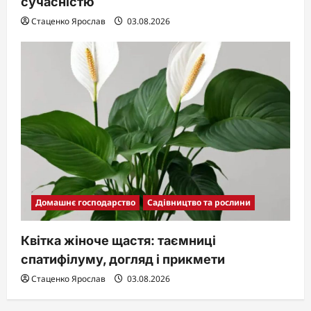
сучасністю
Стаценко Ярослав
03.08.2026
Домашнє господарство
Садівництво та рослини
Квітка жіноче щастя: таємниці
спатифілуму, догляд і прикмети
Стаценко Ярослав
03.08.2026