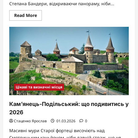
Степана Бандери, відкриваючи панораму, ніби...
Read
Read More
more
about
Парк
Національного
відродження:
оаза
спокою
в
ритмі
Тернополя
Цікаві та визначні місця
Кам’янець-Подільський: що подивитись у
2026
Стаценко Ярослав
01.03.2026
0
Масивні мури Старої фортеці височіють над
Смотрицьким каньйоном, ніби давній страж, що не