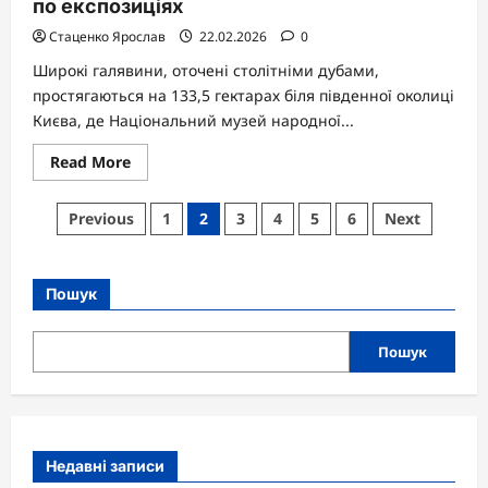
по експозиціях
Стаценко Ярослав
22.02.2026
0
Широкі галявини, оточені столітніми дубами,
простягаються на 133,5 гектарах біля південної околиці
Києва, де Національний музей народної...
Read
Read More
more
about
Музей
Пагінація
Previous
1
2
3
4
5
6
Next
Пирогів:
детальна
записів
карта
зон
та
Пошук
гід
по
експозиціях
Пошук
Недавні записи