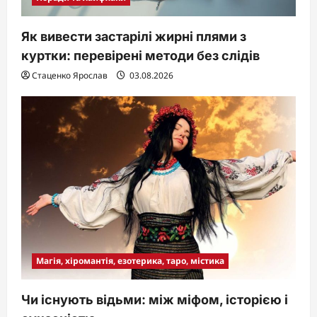
Як вивести застарілі жирні плями з
куртки: перевірені методи без слідів
Стаценко Ярослав
03.08.2026
Магія, хіромантія, езотерика, таро, містика
Чи існують відьми: між міфом, історією і