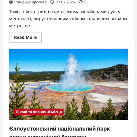
Стаценко Ярослав
27.02.2026
0
Токіо, з його тридцятьма семома мільйонами душ у
мегаполісі, вирує неоновим сяйвом і шаленим ритмом
метро, де...
Read
Read More
more
about
Столиці
Азії:
мегаполіси,
що
пульсують
серцем
континенту
Цікаві та визначні місця
Єллоустонський національний парк:
серце вулканічної Америки