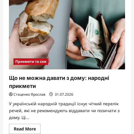
коли
прилітає
сорока:
народні
прикмети
і
сучасний
погляд
Прикмети та сни
Що не можна давати з дому: народні
прикмети
Стаценко Ярослав
31.07.2026
У українській народній традиції існує чіткий перелік
речей, які не рекомендують віддавати чи позичати з
дому. Ці...
Read
Read More
more