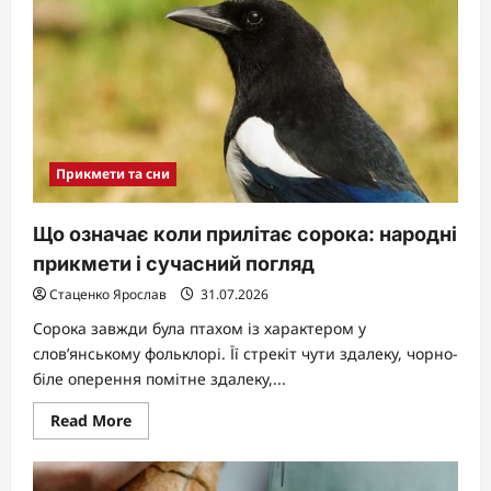
у
вербну
неділю:
традиції,
церква
і
прикмети
Прикмети та сни
Що означає коли прилітає сорока: народні
прикмети і сучасний погляд
Стаценко Ярослав
31.07.2026
Сорока завжди була птахом із характером у
слов’янському фольклорі. Її стрекіт чути здалеку, чорно-
біле оперення помітне здалеку,...
Read
Read More
more
about
Що
означає