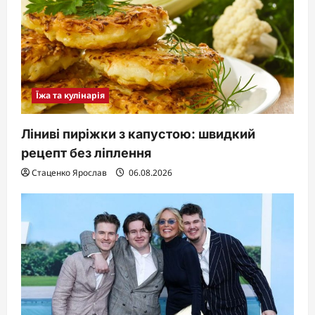
Їжа та кулінарія
Ліниві пиріжки з капустою: швидкий
рецепт без ліплення
Стаценко Ярослав
06.08.2026