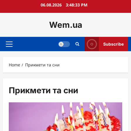
Skip
06.08.2026
3:48:34 PM
to
content
Wem.ua
Subscribe
Primary
Menu
Home
Прикмети та сни
Прикмети та сни