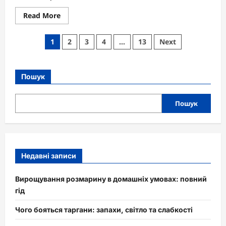
Read
Read More
more
about
Що
Пагінація
1
2
3
4
…
13
Next
означає
коли
записів
тобі
сниться
людина,
Пошук
яку
ти
любиш
Пошук
Недавні записи
Вирощування розмарину в домашніх умовах: повний
гід
Чого бояться таргани: запахи, світло та слабкості