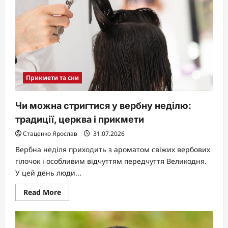
міфи,
традиції
та
сучасна
реальність
Прикмети та сни
Чи можна стригтися у вербну неділю:
традиції, церква і прикмети
Стаценко Ярослав
31.07.2026
Вербна неділя приходить з ароматом свіжих вербових
гілочок і особливим відчуттям передчуття Великодня.
У цей день люди...
Read
Read More
more
about
Чи
можна
стригтися