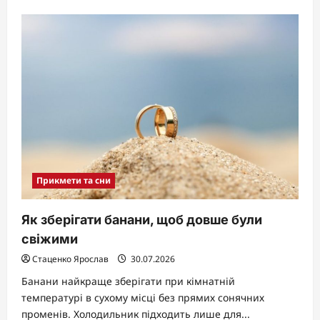
about
Що
не
можна
давати
з
дому:
народні
прикмети
Прикмети та сни
Як зберігати банани, щоб довше були
свіжими
Стаценко Ярослав
30.07.2026
Банани найкраще зберігати при кімнатній
температурі в сухому місці без прямих сонячних
променів. Холодильник підходить лише для...