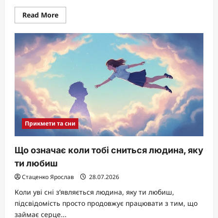
Read
Read More
more
about
Що
робити
на
другий
день
після
похорон
Прикмети та сни
Що означає коли тобі сниться людина, яку
ти любиш
Стаценко Ярослав
28.07.2026
Коли уві сні з’являється людина, яку ти любиш,
підсвідомість просто продовжує працювати з тим, що
займає серце...