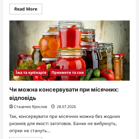
Read
Read More
more
about
Які
прикмети
на
удачу
Їжа та кулінарія
Прикмети та сни
Чи можна консервувати при місячних:
відповідь
Стаценко Ярослав
28.07.2026
Так, консервувати при місячних можна без жодних
ризиків для якості заготовок. Банки не вибухнуть,
огірки не стануть...