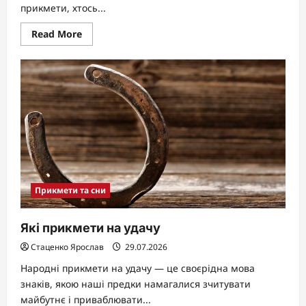
прикмети, хтось...
Read
Read More
more
about
В
які
дні
можна
стригти
волосся
Прикмети та сни
Які прикмети на удачу
Стаценко Ярослав
29.07.2026
Народні прикмети на удачу — це своєрідна мова
знаків, якою наші предки намагалися зчитувати
майбутнє і приваблювати...