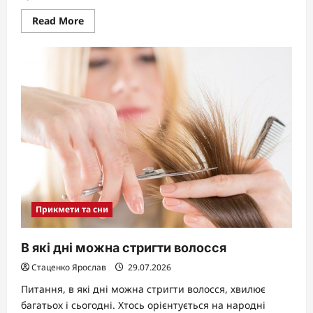
Read
Read More
more
about
Як
зберігати
банани,
щоб
довше
були
свіжими
Прикмети та сни
В які дні можна стригти волосся
Стаценко Ярослав
29.07.2026
Питання, в які дні можна стригти волосся, хвилює
багатьох і сьогодні. Хтось орієнтується на народні