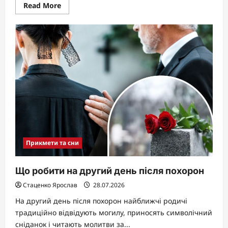
Read
Read More
more
about
Чи
можна
консервувати
при
місячних:
відповідь
Прикмети та сни
Що робити на другий день після похорон
Стаценко Ярослав
28.07.2026
На другий день після похорон найближчі родичі
традиційно відвідують могилу, приносять символічний
сніданок і читають молитви за...