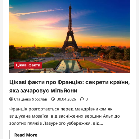
їсть
краб:
повний
розбір
раціону
від
природи
до
акваріума
Цікаві факти
Цікаві факти про Францію: секрети країни,
яка зачаровує мільйони
Стаценко Ярослав
30.04.2026
0
Франція розгортається перед мандрівником як
вишукана мозаїка: від засніжених вершин Альп до
золотих пляжів Лазурного узбережжя, від...
Read
Read More
more