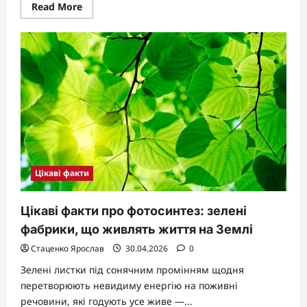
Read
Read More
more
about
Роздвоєний
язик:
від
зміїного
нюху
до
людської
модифікації
тіла
Цікаві факти
Цікаві факти про фотосинтез: зелені
фабрики, що живлять життя на Землі
Стаценко Ярослав
30.04.2026
0
Зелені листки під сонячним промінням щодня
перетворюють невидиму енергію на поживні
речовини, які годують усе живе —...