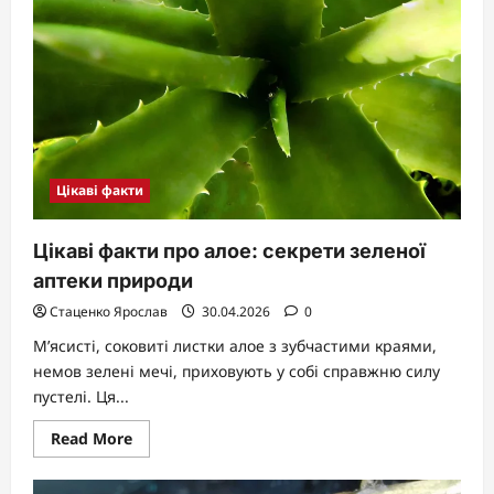
і
здивують
Цікаві факти
Цікаві факти про алое: секрети зеленої
аптеки природи
Стаценко Ярослав
30.04.2026
0
М’ясисті, соковиті листки алое з зубчастими краями,
немов зелені мечі, приховують у собі справжню силу
пустелі. Ця...
Read
Read More
more
about
Цікаві