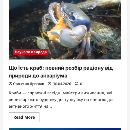
факти
про
алое:
секрети
зеленої
аптеки
природи
Наука та природа
Що їсть краб: повний розбір раціону від
природи до акваріума
Стаценко Ярослав
30.04.2026
0
Краби — справжні всеїдні майстри виживання, які
перетворюють будь-яку доступну їжу на енергію для
активного життя на...
Read
Read More
more
about
Що