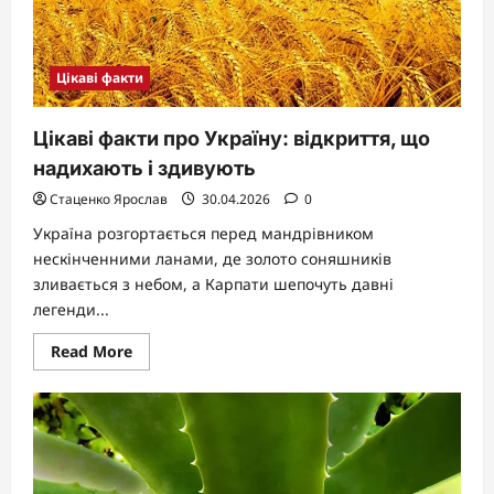
серце
Цікаві факти
Цікаві факти про Україну: відкриття, що
надихають і здивують
Стаценко Ярослав
30.04.2026
0
Україна розгортається перед мандрівником
нескінченними ланами, де золото соняшників
зливається з небом, а Карпати шепочуть давні
легенди...
Read
Read More
more
about
Цікаві
факти
про
Україну:
відкриття,
що
надихають