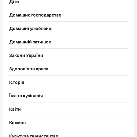
Діти
Домашнє господарство
Домашні улюбленці
Домашній затишок
Закони України
Здоров'я та краса
Історія
Їжа та кулінарія
Квіти
Космос
Культура та мистецтво