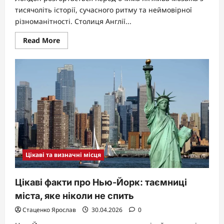
тисячоліть історії, сучасного ритму та неймовірної
різноманітності. Столиця Англії...
Read
Read More
more
about
Інформація
про
Лондон:
повний
гід
по
столиці
Великої
Британії
Цікаві та визначні місця
Цікаві факти про Нью-Йорк: таємниці
міста, яке ніколи не спить
Стаценко Ярослав
30.04.2026
0