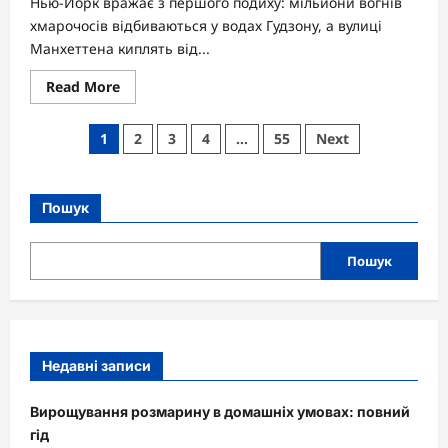
Нью-Йорк вражає з першого подиху: мільйони вогнів
хмарочосів відбиваються у водах Гудзону, а вулиці
Манхеттена киплять від...
Read
Read More
more
about
Цікаві
Пагінація
1
2
3
4
…
55
Next
факти
про
записів
Нью-
Йорк:
таємниці
Пошук
міста,
яке
ніколи
не
Пошук
спить
Недавні записи
Вирощування розмарину в домашніх умовах: повний
гід