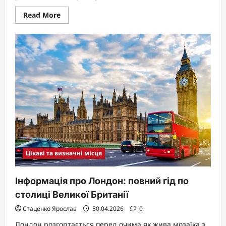
Read
Read More
more
about
Цікаві
факти
про
фотосинтез:
зелені
фабрики,
що
живлять
життя
на
Землі
Цікаві та визначні місця
Інформація про Лондон: повний гід по
столиці Великої Британії
Стаценко Ярослав
30.04.2026
0
Лондон розгортається перед очима як жива мозаїка з