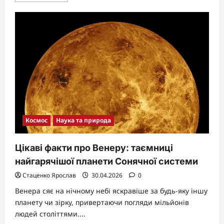
about
Цікаві
факти
про
Францію:
секрети
країни,
яка
зачаровує
мільйони
Космос
Наука та природа
Цікаві факти про Венеру: таємниці
найгарячішої планети Сонячної системи
Стаценко Ярослав
30.04.2026
0
Венера сяє на нічному небі яскравіше за будь-яку іншу
планету чи зірку, привертаючи погляди мільйонів
людей століттями....