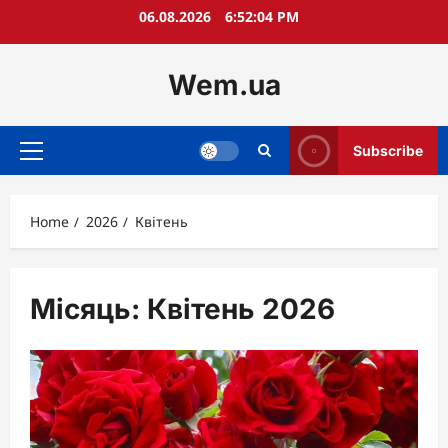
Skip
06.08.2026
6:52:05 PM
to
content
Wem.ua
Subscribe
Primary
Menu
Home
2026
Квітень
Місяць:
Квітень 2026