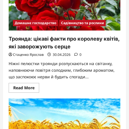
Домашнє господарство
Садівництво та рослини
Троянда: цікаві факти про королеву квітів,
які заворожують серце
Стаценко Ярослав
30.04.2026
0
Ніжні пелюстки троянди розпускаються на світанку,
наповнюючи повітря солодким, глибоким ароматом,
що заспокоює нерви й будить спогади...
Read
Read More
more
about
Троянда:
цікаві
факти
про
королеву
квітів,
які
заворожують