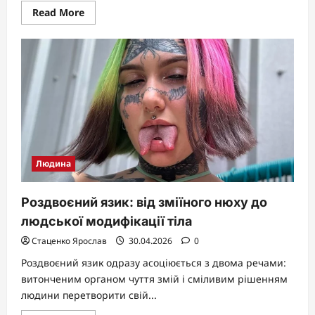
Read
Read More
more
about
Цікаві
факти
про
Венеру:
таємниці
найгарячішої
планети
Сонячної
системи
Людина
Роздвоєний язик: від зміїного нюху до
людської модифікації тіла
Стаценко Ярослав
30.04.2026
0
Роздвоєний язик одразу асоціюється з двома речами:
витонченим органом чуття змій і сміливим рішенням
людини перетворити свій...