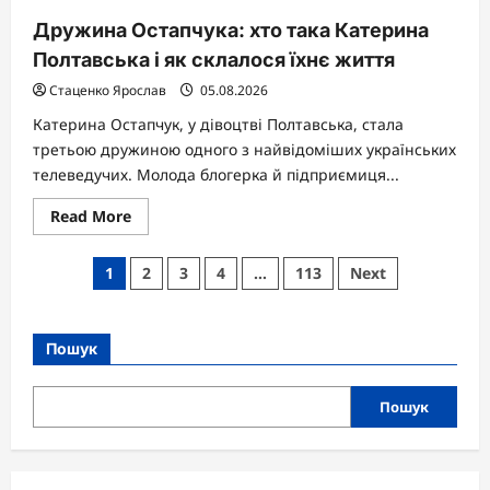
Дружина Остапчука: хто така Катерина
Полтавська і як склалося їхнє життя
Стаценко Ярослав
05.08.2026
Катерина Остапчук, у дівоцтві Полтавська, стала
третьою дружиною одного з найвідоміших українських
телеведучих. Молода блогерка й підприємиця...
Read
Read More
more
about
Дружина
Пагінація
1
2
3
4
…
113
Next
Остапчука:
хто
записів
така
Катерина
Полтавська
Пошук
і
як
склалося
їхнє
Пошук
життя