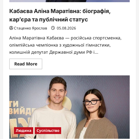
Кабаєва Аліна Маратівна: біографія,
кар’єра та публічний статус
Стаценко Ярослав
05.08.2026
Аліна Маратівна Кабаєва — російська спортсменка,
олімпійська чемпіонка з художньої гімнастики,
колишній депутат Державної думи РФ і...
Read
Read More
more
about
Кабаєва
Аліна
Маратівна:
біографія,
кар’єра
та
публічний
статус
Людина
Суспільство