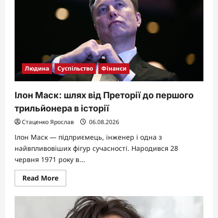
синів,
усиновлення
та
життя
матері-
одиначки
Людина
Суспільство
Фінанси
Ілон Маск: шлях від Преторії до першого
трильйонера в історії
Стаценко Ярослав
06.08.2026
Ілон Маск — підприємець, інженер і одна з
найвпливовіших фігур сучасності. Народився 28
червня 1971 року в...
Read
Read More
more
about
Ілон
Маск:
шлях