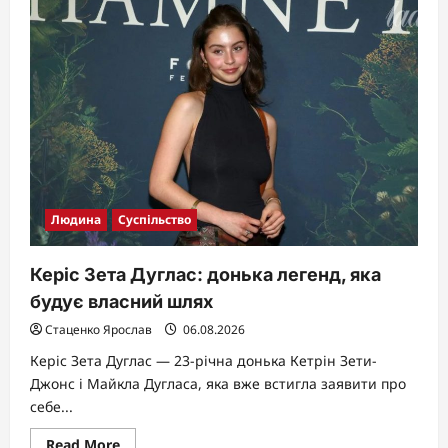
Мейхер:
повна
біографія
зірки
«ВІА
Гри»
у
2026
році
Людина
Суспільство
Керіс Зета Дуглас: донька легенд, яка
будує власний шлях
Стаценко Ярослав
06.08.2026
Керіс Зета Дуглас — 23-річна донька Кетрін Зети-
Джонс і Майкла Дугласа, яка вже встигла заявити про
себе...
Read
Read More