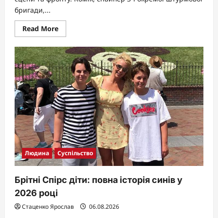
бригади,...
Read
Read More
more
about
Віктор
Розовий
особисте
життя:
від
довгих
стосунків
до
нового
початку
Людина
Суспільство
Брітні Спірс діти: повна історія синів у
2026 році
Стаценко Ярослав
06.08.2026