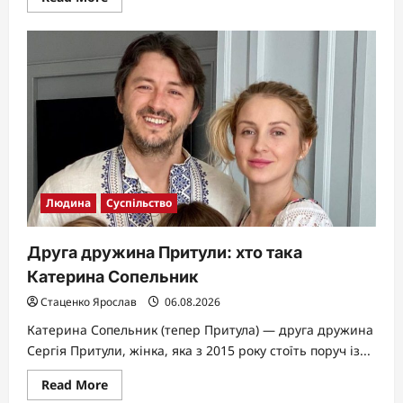
more
about
Керіс
Зета
Дуглас:
донька
легенд,
яка
будує
власний
шлях
Людина
Суспільство
Друга дружина Притули: хто така
Катерина Сопельник
Стаценко Ярослав
06.08.2026
Катерина Сопельник (тепер Притула) — друга дружина
Сергія Притули, жінка, яка з 2015 року стоїть поруч із...
Read
Read More
more