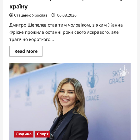
країну
Стаценко Ярослав
06.08.2026
Дмитро Шепелєв став тим чоловіком, з яким Жанна
Фріске прожила останні роки свого яскравого, але
трагічно короткого...
Read
Read More
more
about
Чоловік
Жанни
Фріске
—
Дмитро
Шепелєв:
історія
кохання,
яка
сколихнула
країну
Людина
Спорт