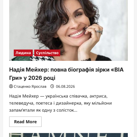
від
Преторії
до
першого
трильйонера
в
історії
Людина
Суспільство
Надія Мейхер: повна біографія зірки «ВІА
Гри» у 2026 році
Стаценко Ярослав
06.08.2026
Надія Мейхер — українська співачка, актриса,
телеведуча, поетеса і дизайнерка, яку мільйони
запам’ятали як одну з солісток...
Read
Read More
more
about
Надія