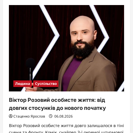
about
Друга
дружина
Притули:
хто
така
Катерина
Сопельник
Людина
Суспільство
Віктор Розовий особисте життя: від
довгих стосунків до нового початку
Стаценко Ярослав
06.08.2026
Віктор Розовий особисте життя довго залишалося в тіні
сцени та фронту. Комік, снайпер 3-ї окремої штурмової