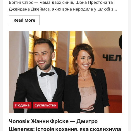
Брітні Спірс — мама двох синів, Шона Престона та
Джейдена Джеймса, яких вона народила у шлюбі з...
Read
Read More
more
about
Брітні
Спірс
діти:
повна
історія
синів
у
2026
році
Людина
Суспільство
Чоловік Жанни Фріске — Дмитро
Шепелєв: історія кохання, яка сколихнула