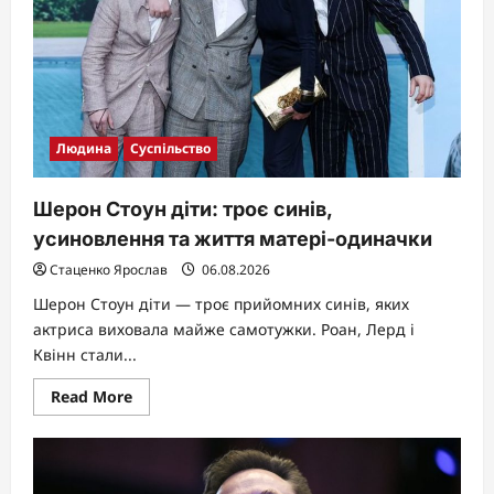
Людина
Суспільство
Шерон Стоун діти: троє синів,
усиновлення та життя матері-одиначки
Стаценко Ярослав
06.08.2026
Шерон Стоун діти — троє прийомних синів, яких
актриса виховала майже самотужки. Роан, Лерд і
Квінн стали...
Read
Read More
more
about
Шерон
Стоун
діти:
троє