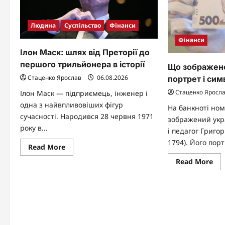
Людина
Суспільство
Фінанси
Фінанси
Ілон Маск: шлях від Преторії до
першого трильйонера в історії
Що зображено
Стаценко Ярослав
06.08.2026
портрет і си
Стаценко Яросл
Ілон Маск — підприємець, інженер і
одна з найвпливовіших фігур
На банкноті но
сучасності. Народився 28 червня 1971
зображений укра
року в...
і педагог Григо
1794). Його порт
Read
Read More
more
about
Re
Read More
Ілон
mo
Маск:
abo
шлях
Що
від
зо
Преторії
на
до
500
першого
гри
трильйонера
по
в
і