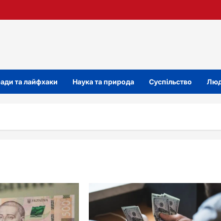
ади та лайфхаки
Наука та природа
Суспільство
Люд