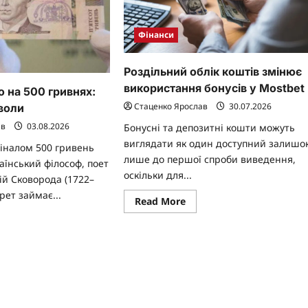
Фінанси
Роздільний облік коштів змінює
використання бонусів у Mostbet
 на 500 гривнях:
Стаценко Ярослав
30.07.2026
мволи
ав
03.08.2026
Бонусні та депозитні кошти можуть
виглядати як один доступний залишо
міналом 500 гривень
лише до першої спроби виведення,
їнський філософ, поет
оскільки для...
рій Сковорода (1722–
рет займає...
Read
Read More
more
about
ad
Роздільний
re
облік
ut
коштів
змінює
бражено
використання
бонусів
у
внях:
Mostbet
ртрет