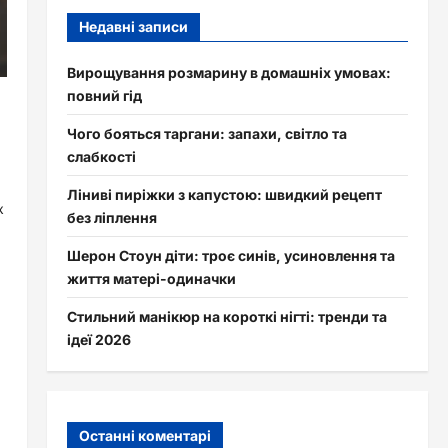
Недавні записи
Вирощування розмарину в домашніх умовах:
повний гід
Чого бояться таргани: запахи, світло та
слабкості
Ліниві пиріжки з капустою: швидкий рецепт
к
без ліплення
Шерон Стоун діти: троє синів, усиновлення та
життя матері-одиначки
Стильний манікюр на короткі нігті: тренди та
ідеї 2026
Останні коментарі