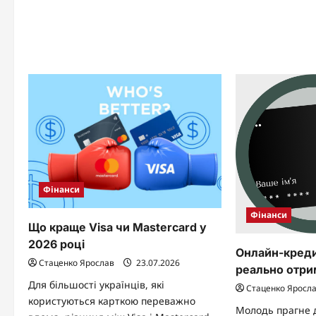
на
простими
50
словами
гри
Ми
Гр
Фінанси
Фінанси
Що краще Visa чи Mastercard у
2026 році
Онлайн-кредит
Стаценко Ярослав
23.07.2026
реально отри
Для більшості українців, які
Стаценко Яросл
користуються карткою переважно
Молодь прагне д