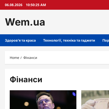
Skip
06.08.2026
10:50:26 AM
to
content
Wem.ua
Здоров’я та краса
Технології, техніка та гаджети
Пор
Home
Фінанси
Фінанси