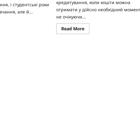
кредитування, коли кошти можна
ння, і студентські роки
отримати у дійсно необхідний момент
чання, але й...
не очікуючи...
ad
re
Read
Read More
ut
more
лайн-
about
едит
Як
я
не
дентів:
потрапити
у
ально
фінансову
римати
пастку,
беручи
кредит