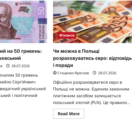
мволи
Фінанси
ий на 50 гривень:
Чи можна в Польщі
шевський
розраховуватись євро: відповідь
і поради
ав
28.07.2026
Стаценко Ярослав
28.07.2026
міналом 50 гривень
айло Сергійович
Офіційно розраховуватися євро в
видатний український
Польщі не можна. Єдиним законним
ський і політичний
платіжним засобом залишається
польський злотий (PLN). Це правило...
ad
Read
Read More
re
more
ut
about
о
Чи
бражений
можна