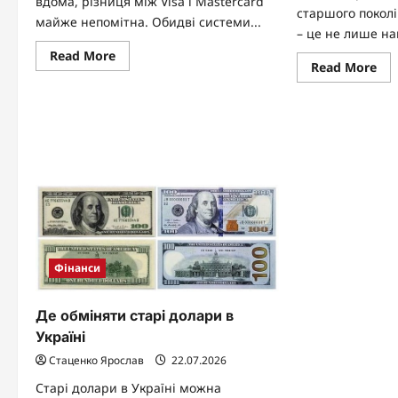
вдома, різниця між Visa і Mastercard
старшого поколі
майже непомітна. Обидві системи...
– це не лише нав
Read
Read More
Re
more
Read More
mo
about
abo
Що
Он
краще
кр
Visa
дл
чи
сту
Mastercard
чи
у
ре
2026
от
році
Фінанси
Де обміняти старі долари в
Україні
Стаценко Ярослав
22.07.2026
Старі долари в Україні можна