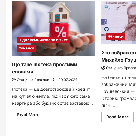
історії
си
Фінанси
Підприємництво та бізнес
Фінанси
Хто зображен
Михайло Гру
Що таке іпотека простими
Стаценко Яросл
словами
На банкноті но
Стаценко Ярослав
29.07.2026
зображений Мих
Іпотека — це довгостроковий кредит
Грушевський — 
на купівлю житла, під час якого сама
історик, громад
квартира або будинок стає заставою...
діяч,...
Read
Read More
Re
Read More
more
mo
about
abo
Що
Хт
таке
зо
іпотека