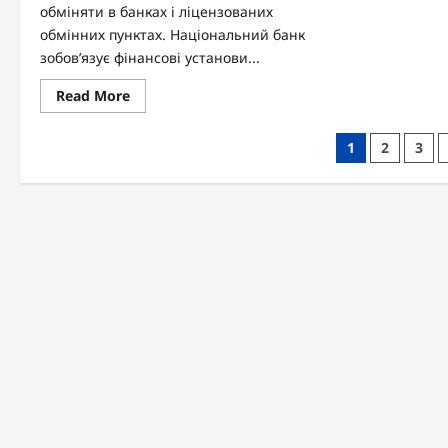
обміняти в банках і ліцензованих
обмінних пунктах. Національний банк
зобов’язує фінансові установи...
Read
Read More
more
about
Де
Пагінація
1
2
3
обміняти
старі
записів
долари
в
Україні