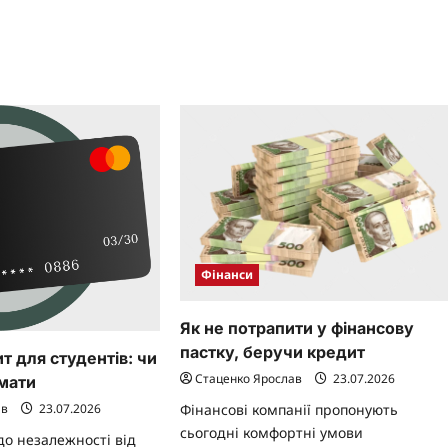
в
Польщі
вень:
розраховуватись
хайло
євро:
ушевський
відповідь
і
поради
Фінанси
Як не потрапити у фінансову
пастку, беручи кредит
 для студентів: чи
Стаценко Ярослав
23.07.2026
мати
Фінансові компанії пропонують
ав
23.07.2026
сьогодні комфортні умови
о незалежності від