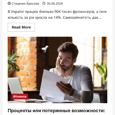
Стаценко Ярослав
05.06.2026
В Україні працює близько 904 тисяч фрілансерів, а їхня
кількість за рік зросла на 14%. Самозайнятість дає...
Read
Read More
more
about
Шлях
фрілансера:
як
легалізувати
доходи
та
автоматизувати
податки
за
допомогою
одного
застосунку
Фінанси
Проценты или потерянные возможности: