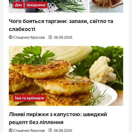
Дім
Шкідники
Чого бояться таргани: запахи, світло та
слабкості
Стаценко Ярослав
06.08.2026
Їжа та кулінарія
Ліниві пиріжки з капустою: швидкий
рецепт без ліплення
Стаценко Ярослав
06.08.2026