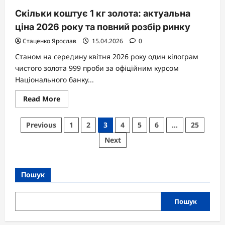
Скільки коштує 1 кг золота: актуальна
ціна 2026 року та повний розбір ринку
Стаценко Ярослав
15.04.2026
0
Станом на середину квітня 2026 року один кілограм
чистого золота 999 проби за офіційним курсом
Національного банку...
Read
Read More
more
about
Скільки
Пагінація
Previous
1
2
3
4
5
6
…
25
коштує
1
записів
Next
кг
золота:
актуальна
ціна
2026
Пошук
року
та
повний
розбір
Пошук
ринку