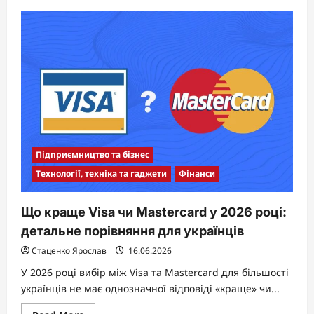
about
Ціни
на
олію:
чому
соняшникова
«сонце
в
пляшці»
коштує
дедалі
дорожче
Підприємництво та бізнес
Технології, техніка та гаджети
Фінанси
Що краще Visa чи Mastercard у 2026 році:
детальне порівняння для українців
Стаценко Ярослав
16.06.2026
У 2026 році вибір між Visa та Mastercard для більшості
українців не має однозначної відповіді «краще» чи...