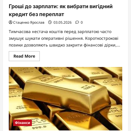
Гроші до зарплати: як вибрати вигідний
кредит без переплат
Стаценко Ярослав
03.05.2026
0
Тимчасова нестача коштів перед зарплатою часто
змушує шукати оперативні рішення. Короткострокові
позики дозволяють швидко закрити фінансові дірки,...
Read
Read More
more
about
Гроші
до
зарплати:
як
вибрати
вигідний
кредит
без
переплат
Фінанси