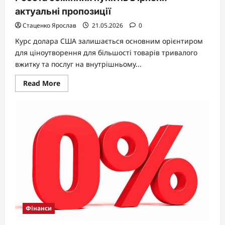
актуальні пропозиції
Стаценко Ярослав
21.05.2026
0
Курс долара США залишається основним орієнтиром
для ціноутворення для більшості товарів тривалого
вжитку та послуг на внутрішньому...
Read
Read More
more
about
Робота
обмінних
пунктів
в
Ірпені:
актуальні
пропозиції
Фінанси