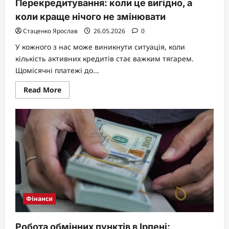
Перекредитування: коли це вигідно, а
коли краще нічого не змінювати
Стаценко Ярослав
26.05.2026
0
У кожного з нас може виникнути ситуація, коли
кількість активних кредитів стає важким тягарем.
Щомісячні платежі до...
Read
Read More
more
about
Перекредитування:
коли
це
вигідно,
а
коли
краще
нічого
не
змінювати
Фінанси
Робота обмінних пунктів в Ірпені: