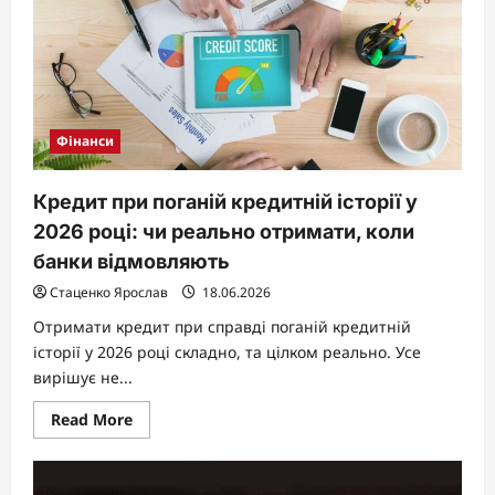
Фінанси
Кредит при поганій кредитній історії у
2026 році: чи реально отримати, коли
банки відмовляють
Стаценко Ярослав
18.06.2026
Отримати кредит при справді поганій кредитній
історії у 2026 році складно, та цілком реально. Усе
вирішує не...
Read
Read More
more
about
Кредит
при