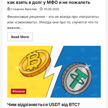
как взять в долг у МФО и не пожалеть
Стаценко Ярослав
05.06.2026
Финансовые решения – это не всегда про «потратить»
или «сэкономить». Иногда они про то, случится что-то
важное...
Read
Read More
more
about
Проценты
или
потерянные
возможности:
как
взять
в
долг
у
МФО
и
не
пожалеть
Фінанси
Чим відрізняється USDT від BTC?