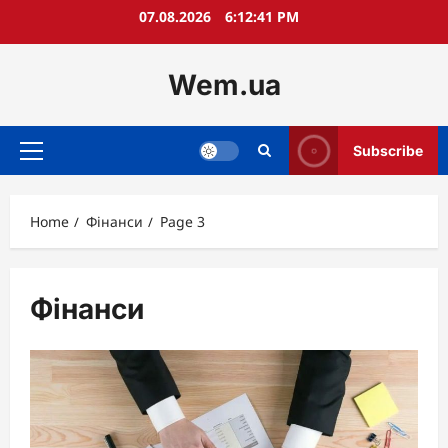
Skip
07.08.2026
6:12:42 PM
to
content
Wem.ua
Subscribe
Primary
Menu
Home
Фінанси
Page 3
Фінанси