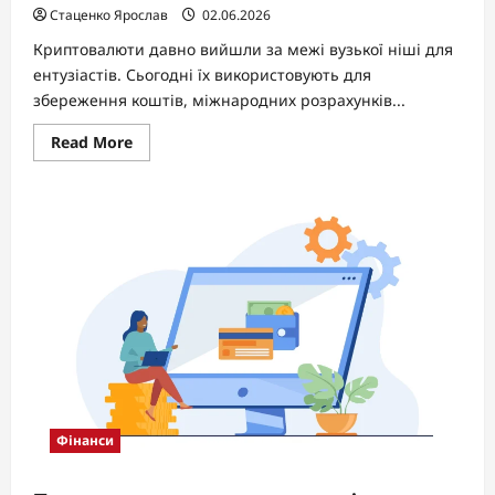
Стаценко Ярослав
02.06.2026
Криптовалюти давно вийшли за межі вузької ніші для
ентузіастів. Сьогодні їх використовують для
збереження коштів, міжнародних розрахунків...
Read
Read More
more
about
Чим
відрізняється
USDT
від
BTC?
Фінанси