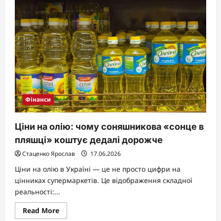
поганій
кредитній
історії
у
2026
році:
чи
реально
отримати,
коли
банки
відмовляють
Фінанси
Ціни на олію: чому соняшникова «сонце в
пляшці» коштує дедалі дорожче
Стаценко Ярослав
17.06.2026
Ціни на олію в Україні — це не просто цифри на
цінниках супермаркетів. Це відображення складної
реальності:...
Read
Read More
more