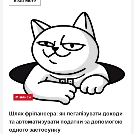
Read
Read More
more
about
Що
краще
Visa
чи
Mastercard
у
2026
році:
детальне
порівняння
для
українців
Фінанси
Шлях фрілансера: як легалізувати доходи
та автоматизувати податки за допомогою
одного застосунку