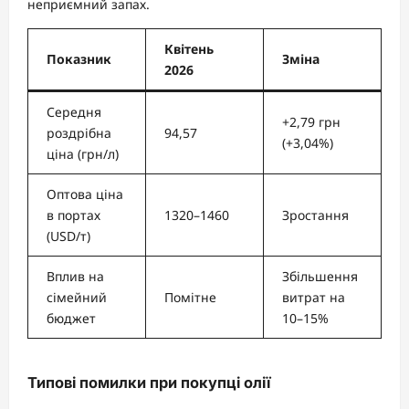
неприємний запах.
Квітень
Показник
Зміна
2026
Середня
+2,79 грн
роздрібна
94,57
(+3,04%)
ціна (грн/л)
Оптова ціна
в портах
1320–1460
Зростання
(USD/т)
Вплив на
Збільшення
сімейний
Помітне
витрат на
бюджет
10–15%
Типові помилки при покупці олії