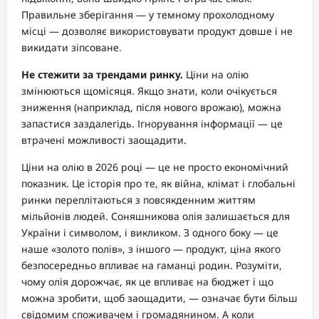
Правильне зберігання — у темному прохолодному
місці — дозволяє використовувати продукт довше і не
викидати зіпсоване.
Не стежити за трендами ринку.
Ціни на олію
змінюються щомісяця. Якщо знати, коли очікується
зниження (наприклад, після нового врожаю), можна
запастися заздалегідь. Ігнорування інформації — це
втрачені можливості заощадити.
Ціни на олію в 2026 році — це не просто економічний
показник. Це історія про те, як війна, клімат і глобальні
ринки переплітаються з повсякденним життям
мільйонів людей. Соняшникова олія залишається для
України і символом, і викликом. З одного боку — це
наше «золото полів», з іншого — продукт, ціна якого
безпосередньо впливає на гаманці родин. Розуміти,
чому олія дорожчає, як це впливає на бюджет і що
можна зробити, щоб заощадити, — означає бути більш
свідомим споживачем і громадянином. А коли