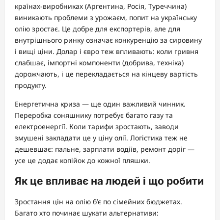
країнах-виробниках (Аргентина, Росія, Туреччина)
виникають проблеми з урожаєм, попит на українську
олію зростає. Це добре для експортерів, але для
внутрішнього ринку означає конкуренцію за сировину
і вищі ціни. Долар і євро теж впливають: коли гривня
слабшає, імпортні компоненти (добрива, техніка)
дорожчають, і це перекладається на кінцеву вартість
продукту.
Енергетична криза — ще один важливий чинник.
Переробка соняшнику потребує багато газу та
електроенергії. Коли тарифи зростають, заводи
змушені закладати це у ціну олії. Логістика теж не
дешевшає: пальне, зарплати водіїв, ремонт доріг —
усе це додає копійок до кожної пляшки.
Як це впливає на людей і що робити
Зростання цін на олію б’є по сімейних бюджетах.
Багато хто починає шукати альтернативи: