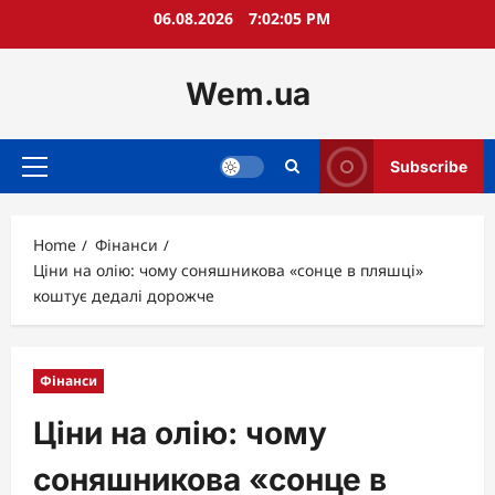
Skip
06.08.2026
7:02:07 PM
to
content
Wem.ua
Subscribe
Primary
Menu
Home
Фінанси
Ціни на олію: чому соняшникова «сонце в пляшці»
коштує дедалі дорожче
Фінанси
Ціни на олію: чому
соняшникова «сонце в