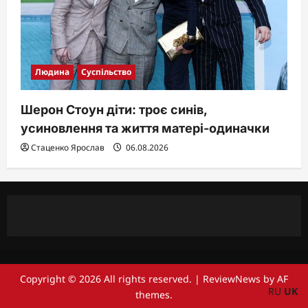
Людина
Суспільство
Шерон Стоун діти: троє синів,
усиновлення та життя матері-одиначки
Стаценко Ярослав
06.08.2026
Copyright © 2026 All rights reserved.
|
ReviewNews
by AF
RU
UK
themes.