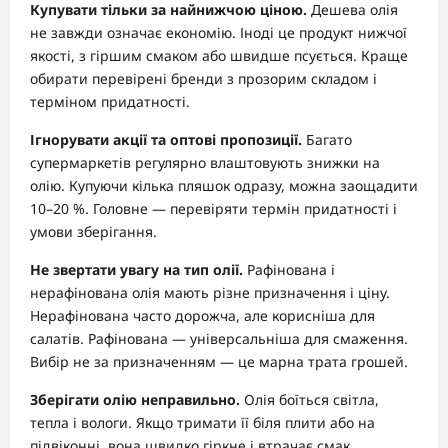
Купувати тільки за найнижчою ціною.
Дешева олія
не завжди означає економію. Іноді це продукт нижчої
якості, з гіршим смаком або швидше псується. Краще
обирати перевірені бренди з прозорим складом і
терміном придатності.
Ігнорувати акції та оптові пропозиції.
Багато
супермаркетів регулярно влаштовують знижки на
олію. Купуючи кілька пляшок одразу, можна заощадити
10–20 %. Головне — перевіряти термін придатності і
умови зберігання.
Не звертати увагу на тип олії.
Рафінована і
нерафінована олія мають різне призначення і ціну.
Нерафінована часто дорожча, але корисніша для
салатів. Рафінована — універсальніша для смаження.
Вибір не за призначенням — це марна трата грошей.
Зберігати олію неправильно.
Олія боїться світла,
тепла і вологи. Якщо тримати її біля плити або на
підвіконні, вона швидко гіркне і втрачає смак.