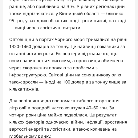
раніше, або приблизно на 3 %. У різних регіонах ціни
трохи відрізняються: у Вінницькій області — близько
95 грн, у західних областях іноді трохи нижчі, на сході
— вищі через логістичні витрати.
Оптові ціни в портах Чорного моря трималися на рівні
1320–1460 доларів за тонну. Це найвищі показники за
останні чотири роки. Експортери відзначають, що
попит залишається високим, а пропозиція обмежена
через скорочення врожаю та проблеми з
інфраструктурою. Світові ціни на соняшникову олію
також зросли — іноді на 100 доларів за тонну лише за
кілька тижнів.
Для порівняння: до повномасштабного вторгнення
літр олії в роздробі часто коштував 40–60 грн. За
чотири роки ціна майже подвоїлася. Це результат
кількох факторів одночасно: війни, інфляції, зростання
вартості енергії та логістики, а також коливань на
глобальному ринку.