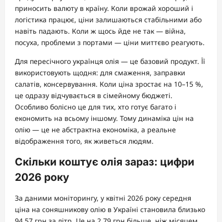
приносить валюту в країну. Коли врожай хороший і
логістика працює, ціни залишаються стабільними або
навіть падають. Коли ж щось йде не так — війна,
посуха, проблеми з портами — ціни миттєво реагують.
Для пересічного українця олія — це базовий продукт. Її
використовують щодня: для смаження, заправки
салатів, консервування. Коли ціна зростає на 10–15 %,
це одразу відчувається в сімейному бюджеті.
Особливо болісно це для тих, хто готує багато і
економить на всьому іншому. Тому динаміка цін на
олію — це не абстрактна економіка, а реальне
відображення того, як живеться людям.
Скільки коштує олія зараз: цифри
2026 року
За даними моніторингу, у квітні 2026 року середня
ціна на соняшникову олію в Україні становила близько
94,57 грн за літр. Це на 2,79 грн більше, ніж місяцем