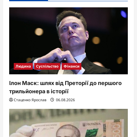
a
t
i
o
n
Людина
Суспільство
Фінанси
Ілон Маск: шлях від Преторії до першого
трильйонера в історії
Стаценко Ярослав
06.08.2026