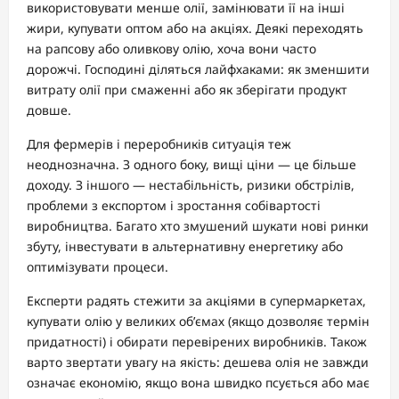
використовувати менше олії, замінювати її на інші
жири, купувати оптом або на акціях. Деякі переходять
на рапсову або оливкову олію, хоча вони часто
дорожчі. Господині діляться лайфхаками: як зменшити
витрату олії при смаженні або як зберігати продукт
довше.
Для фермерів і переробників ситуація теж
неоднозначна. З одного боку, вищі ціни — це більше
доходу. З іншого — нестабільність, ризики обстрілів,
проблеми з експортом і зростання собівартості
виробництва. Багато хто змушений шукати нові ринки
збуту, інвестувати в альтернативну енергетику або
оптимізувати процеси.
Експерти радять стежити за акціями в супермаркетах,
купувати олію у великих об’ємах (якщо дозволяє термін
придатності) і обирати перевірених виробників. Також
варто звертати увагу на якість: дешева олія не завжди
означає економію, якщо вона швидко псується або має