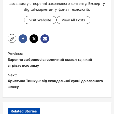
досвідом у створенні захопливого контенту. Експерт у
digital-маркетингу, фанат технологій.
Visit Website
View All Posts
P
Previous:
o
Варення з абрикосів: сонячний смак літа, який
s
зігріває всю зиму
t
Next:
Христина Тишкун: від скандальної сукні до власного
n
шляху
a
v
i
Related Stories
g