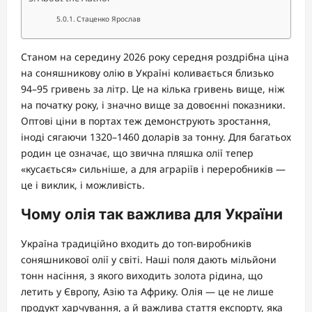
Стаценко Ярослав
Станом на середину 2026 року середня роздрібна ціна
на соняшникову олію в Україні коливається близько
94–95 гривень за літр. Це на кілька гривень вище, ніж
на початку року, і значно вище за довоєнні показники.
Оптові ціни в портах теж демонструють зростання,
іноді сягаючи 1320–1460 доларів за тонну. Для багатьох
родин це означає, що звична пляшка олії тепер
«кусається» сильніше, а для аграріїв і переробників —
це і виклик, і можливість.
Чому олія так важлива для України
Україна традиційно входить до топ-виробників
соняшникової олії у світі. Наші поля дають мільйони
тонн насіння, з якого виходить золота рідина, що
летить у Європу, Азію та Африку. Олія — це не лише
продукт харчування, а й важлива стаття експорту, яка