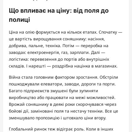
Що впливає на ціну: від поля до
полиці
Ціна на олію формується на кількох етапах. Спочатку —
це вартість вирощування соняшнику: насіння,
добрива, пальне, техніка. Потім — переробка на
заводах: електроенергія, газ, зарплати. Далі —
логістика: перевезення до портів або внутрішніх
складів. І нарешті — роздрібна націнка в магазинах.
Війна стала головним фактором зростання. Обстріли
пошкоджували елеватори, заводи, дороги та порти.
Багато підприємств змушені були зупиняти
виробництво або працювати на межі можливостей.
Врожай соняшнику в деякі роки скорочувався через
бойові дії, заміновані поля та нестачу техніки. Все це
зменшувало пропозицію і штовхало ціни вгору.
Глобальний ринок теж відіграє роль. Коли в інших