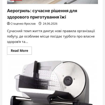
Аерогриль: сучасне рішення для
здорового приготування їжі
Стаценко Ярослав
24.06.2026
Сучасний темп життя диктує нові правила організації
побуту, де особливе місце посідає турбота про власне
здоров’я та...
Read
Read More
more
about
Аерогриль:
сучасне
рішення
для
здорового
приготування
їжі