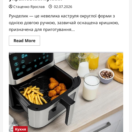
Стаценко Ярослав
02.07.2026
Рунделик — це невелика каструля округлої форми з
однією довгою ручкою, зазвичай оснащена кришкою,
призначена для приготування...
Read
Read More
more
about
Рунделик
—
це
компактна
каструлька
з
довгою
ручкою,
яка
десятиліттями
залишається
вірним
помічником
на
українських
кухнях
Кухня