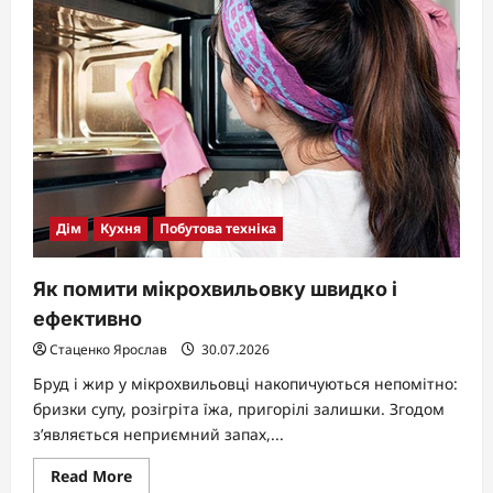
використовує
посудомийна
машина:
реальні
цифри
та
секрети
економії
Дім
Кухня
Побутова техніка
Як помити мікрохвильовку швидко і
ефективно
Стаценко Ярослав
30.07.2026
Бруд і жир у мікрохвильовці накопичуються непомітно:
бризки супу, розігріта їжа, пригорілі залишки. Згодом
з’являється неприємний запах,...
Read
Read More
more