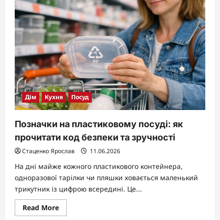
NaHCO₃:
хімія,
властивості
та
застосування
натрію
гідрокарбонату
Дім
Кухня
Посуд
Позначки на пластиковому посуді: як
прочитати код безпеки та зручності
Стаценко Ярослав
11.06.2026
На дні майже кожного пластикового контейнера,
одноразової тарілки чи пляшки ховається маленький
трикутник із цифрою всередині. Це...
Read
Read More
more