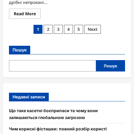
дрібні непрохані...
Read
Read More
more
about
Як
Пагінація
1
2
3
4
5
Next
позбутися
мошок
записів
на
кухні
раз
Пошук
і
назавжди
Пошук
Недавні записи
Що таке касетні боєприпаси та чому вони
залишаються глобальною загрозою
Чим корисні фісташки: повний розбір користі