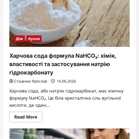
час
і
продукти
Дім
Кухня
Харчова сода формула NaHCO₃: хімія,
властивості та застосування натрію
гідрокарбонату
Стаценко Ярослав
16.06.2026
Харчова сода, або натрію гідрокарбонат, має хімічну
формулу NaHCO₃. Це біла кристалічна сіль вугільної
кислоти, де один...
Read
Read More
more
about
Харчова
сода
формула