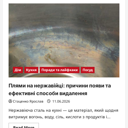
about
Позначки
на
пластиковому
посуді:
як
прочитати
код
безпеки
та
зручності
Дім
Кухня
Поради та лайфхаки
Посуд
Плями на нержавійці: причини появи та
ефективні способи видалення
Стаценко Ярослав
11.06.2026
Нержавіюча сталь на кухні — це матеріал, який щодня
витримує вогонь, воду, сіль, кислоти з продуктів і...
Read
Read More