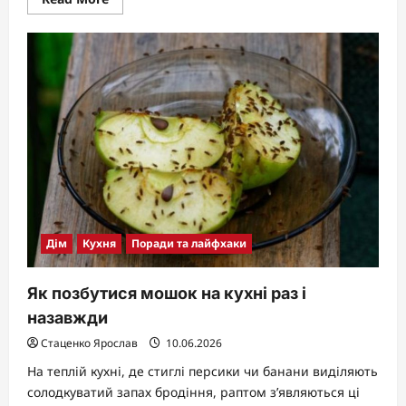
more
about
Плями
на
нержавійці:
причини
появи
та
ефективні
способи
видалення
Дім
Кухня
Поради та лайфхаки
Як позбутися мошок на кухні раз і
назавжди
Стаценко Ярослав
10.06.2026
На теплій кухні, де стиглі персики чи банани виділяють
солодкуватий запах бродіння, раптом з’являються ці