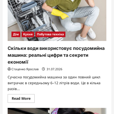
Дім
Кухня
Побутова техніка
Скільки води використовує посудомийна
машина: реальні цифри та секрети
економії
Стаценко Ярослав
31.07.2026
Сучасна посудомийна машина за один повний цикл
витрачає в середньому 6–12 літрів води. Це в кілька
разів...
Read
Read More
more
about
Скільки
води