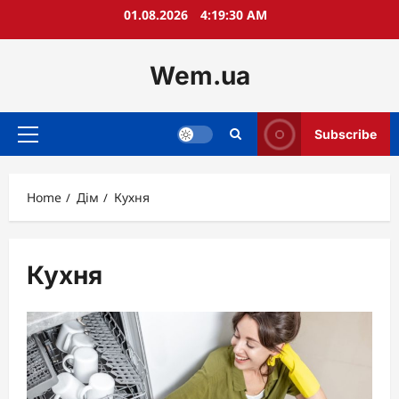
Skip
01.08.2026
4:19:32 AM
to
content
Wem.ua
Subscribe
Primary
Menu
Home
Дім
Кухня
Кухня