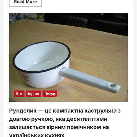
Read
Read More
more
about
Чим
відмити
решітку
витяжки
Дім
Кухня
Посуд
Рунделик — це компактна каструлька з
довгою ручкою, яка десятиліттями
залишається вірним помічником на
українських кухнях