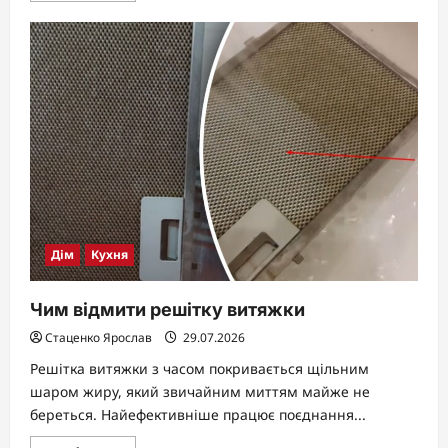
about
Як
помити
мікрохвильовку
швидко
і
ефективно
Дім
Кухня
Чим відмити решітку витяжки
Стаценко Ярослав
29.07.2026
Решітка витяжки з часом покривається щільним
шаром жиру, який звичайним миттям майже не
береться. Найефективніше працює поєднання...