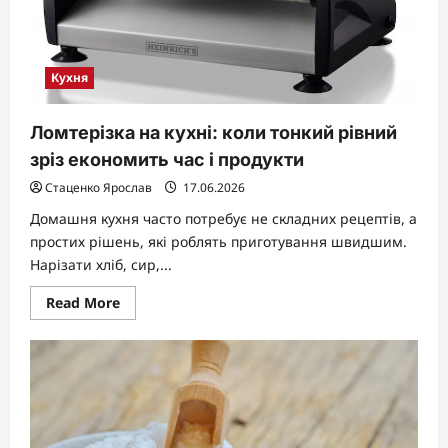
Кухня
Ломтерізка на кухні: коли тонкий рівний
зріз економить час і продукти
Стаценко Ярослав
17.06.2026
Домашня кухня часто потребує не складних рецептів, а
простих рішень, які роблять приготування швидшим.
Нарізати хліб, сир,...
Read
Read More
more
about
Ломтерізка
на
кухні:
коли
тонкий
рівний
зріз
економить