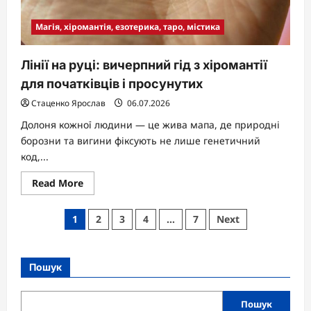
Магія, хіромантія, езотерика, таро, містика
Лінії на руці: вичерпний гід з хіромантії
для початківців і просунутих
Стаценко Ярослав
06.07.2026
Долоня кожної людини — це жива мапа, де природні
борозни та вигини фіксують не лише генетичний
код,...
Read
Read More
more
about
Лінії
Пагінація
1
2
3
4
…
7
Next
на
руці:
записів
вичерпний
гід
з
Пошук
хіромантії
для
початківців
і
Пошук
просунутих