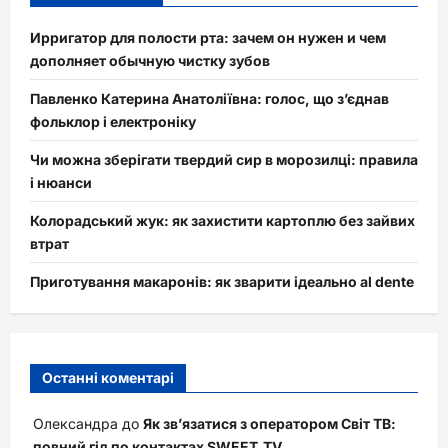
Ирригатор для полости рта: зачем он нужен и чем
дополняет обычную чистку зубов
Павленко Катерина Анатоліївна: голос, що з’єднав
фольклор і електроніку
Чи можна зберігати твердий сир в морозилці: правила
і нюанси
Колорадський жук: як захистити картоплю без зайвих
втрат
Приготування макаронів: як зварити ідеально al dente
Останні коментарі
Олександра
до
Як зв’язатися з оператором Світ ТВ:
повний гід по контактах SWEET.TV