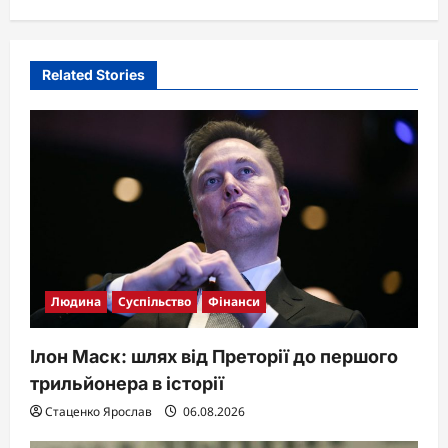
i
g
Related Stories
a
t
i
o
n
Людина
Суспільство
Фінанси
Ілон Маск: шлях від Преторії до першого
трильйонера в історії
Стаценко Ярослав
06.08.2026