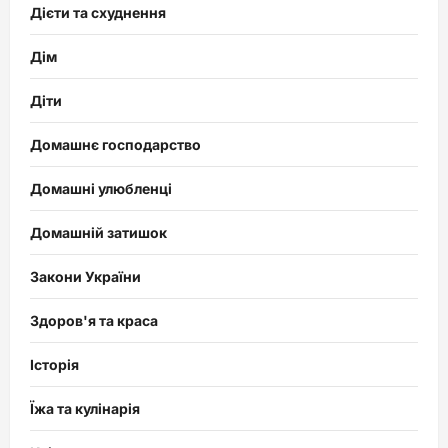
Дієти та схуднення
Дім
Діти
Домашнє господарство
Домашні улюбленці
Домашній затишок
Закони України
Здоров'я та краса
Історія
Їжа та кулінарія