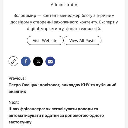
Administrator
Володимир — контент-менеджер блогу з 5-річним
досвідом у створенні захопливого контенту. Експерт у
digital-маркетингу, фанат технологій.
Visit Website
View All Posts
P
Previous:
o
Петро Олещук: політолог, викладач КНУ та публічний
s
аналітик
t
Next:
Шлях фрілансера: як легалізувати доходи та
n
автоматизувати податки за допомогою одного
a
застосунку
v