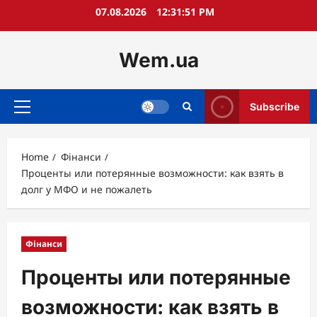
Skip
07.08.2026
12:31:52 PM
to
content
Wem.ua
Subscribe
Primary
Menu
Home
Фінанси
Проценты или потерянные возможности: как взять в
долг у МФО и не пожалеть
Фінанси
Проценты или потерянные
возможности: как взять в