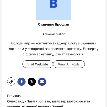
Стаценко Ярослав
Administrator
Володимир — контент-менеджер блогу з 5-річним
досвідом у створенні захопливого контенту. Експерт у
digital-маркетингу, фанат технологій.
Visit Website
View All Posts
P
Previous:
o
Олександр Павлік: співак, майстер мотокросу та
творець музичної школи в Техасі