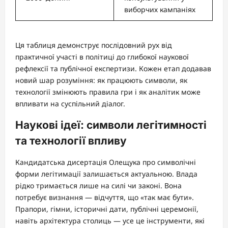
виборчих кампаніях
Ця таблиця демонструє послідовний рух від
практичної участі в політиці до глибокої наукової
рефлексії та публічної експертизи. Кожен етап додавав
новий шар розуміння: як працюють символи, як
технології змінюють правила гри і як аналітик може
впливати на суспільний діалог.
Наукові ідеї: символи легітимності
та технології впливу
Кандидатська дисертація Олещука про символічні
форми легітимації залишається актуальною. Влада
рідко тримається лише на силі чи законі. Вона
потребує визнання — відчуття, що «так має бути».
Прапори, гімни, історичні дати, публічні церемонії,
навіть архітектура столиць — усе це інструменти, які