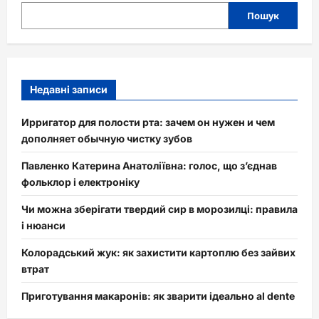
Пошук
Недавні записи
Ирригатор для полости рта: зачем он нужен и чем
дополняет обычную чистку зубов
Павленко Катерина Анатоліївна: голос, що з’єднав
фольклор і електроніку
Чи можна зберігати твердий сир в морозилці: правила
і нюанси
Колорадський жук: як захистити картоплю без зайвих
втрат
Приготування макаронів: як зварити ідеально al dente