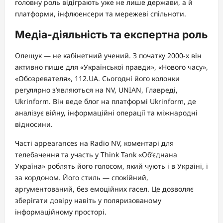
головну роль відіграють уже не лише держави, а й
платформи, інфлюенсери та мережеві спільноти.
Медіа-діяльність та експертна роль
Олещук — не кабінетний учений. З початку 2000-х він
активно пише для «Української правди», «Нового часу»,
«Обозревателя», 112.UA. Сьогодні його колонки
регулярно з’являються на NV, UNIAN, Главреді,
Ukrinform. Він веде блог на платформі Ukrinform, де
аналізує війну, інформаційні операції та міжнародні
відносини.
Часті appearances на Radio NV, коментарі для
телебачення та участь у Think Tank «Об’єднана
Україна» роблять його голосом, який чують і в Україні, і
за кордоном. Його стиль — спокійний,
аргументований, без емоційних гасел. Це дозволяє
зберігати довіру навіть у поляризованому
інформаційному просторі.