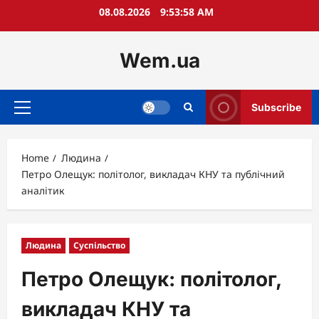
Skip
08.08.2026
9:53:59 AM
to
content
Wem.ua
Subscribe
Primary
Menu
Home
Людина
Петро Олещук: політолог, викладач КНУ та публічний
аналітик
Людина
Суспільство
Петро Олещук: політолог,
викладач КНУ та