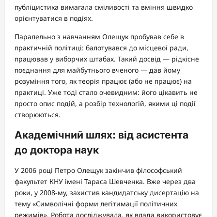
публіцистика вимагала сміливості та вміння швидко
орієнтуватися в подіях.
Паралельно з навчанням Олещук пробував себе в
практичній політиці: балотувався до місцевої ради,
працював у виборчих штабах. Такий досвід — рідкісне
поєднання для майбутнього вченого — дав йому
розуміння того, як теорія працює (або не працює) на
практиці. Уже тоді стало очевидним: його цікавить не
просто опис подій, а розбір технологій, якими ці події
створюються.
Академічний шлях: від асистента
до доктора наук
У 2006 році Петро Олещук закінчив філософський
факультет КНУ імені Тараса Шевченка. Вже через два
роки, у 2008-му, захистив кандидатську дисертацію на
тему «Символічні форми легітимації політичних
режимів». Робота досліджувала, як влада використовує