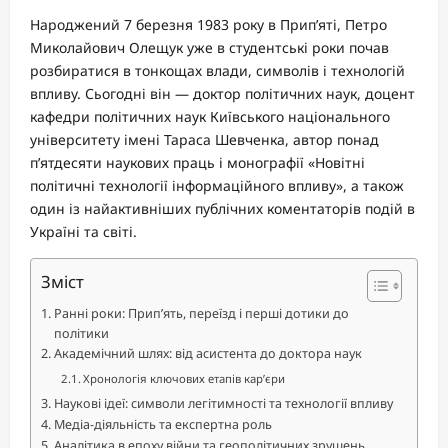
Народжений 7 березня 1983 року в Прип’яті, Петро
Миколайович Олещук уже в студентські роки почав
розбиратися в тонкощах влади, символів і технологій
впливу. Сьогодні він — доктор політичних наук, доцент
кафедри політичних наук Київського національного
університету імені Тараса Шевченка, автор понад
п’ятдесяти наукових праць і монографії «Новітні
політичні технології інформаційного впливу», а також
один із найактивніших публічних коментаторів подій в
Україні та світі.
Зміст
Ранні роки: Прип’ять, переїзд і перші дотики до
політики
Академічний шлях: від асистента до доктора наук
Хронологія ключових етапів кар’єри
Наукові ідеї: символи легітимності та технології впливу
Медіа-діяльність та експертна роль
Аналітика в епоху війни та геополітичних зрушень