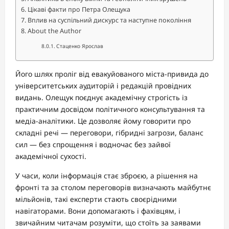
Цікаві факти про Петра Олещука
Вплив на суспільний дискурс та наступне покоління
About the Author
Стаценко Ярослав
Його шлях проліг від евакуйованого міста-привида до
університетських аудиторій і редакцій провідних
видань. Олещук поєднує академічну строгість із
практичним досвідом політичного консультування та
медіа-аналітики. Це дозволяє йому говорити про
складні речі — переговори, гібридні загрози, баланс
сил — без спрощення і водночас без зайвої
академічної сухості.
У часи, коли інформація стає зброєю, а рішення на
фронті та за столом переговорів визначають майбутнє
мільйонів, такі експерти стають своєрідними
навігаторами. Вони допомагають і фахівцям, і
звичайним читачам розуміти, що стоїть за заявами