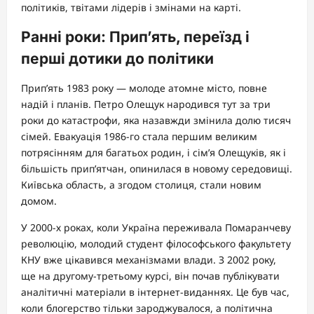
політиків, твітами лідерів і змінами на карті.
Ранні роки: Прип’ять, переїзд і
перші дотики до політики
Прип’ять 1983 року — молоде атомне місто, повне
надій і планів. Петро Олещук народився тут за три
роки до катастрофи, яка назавжди змінила долю тисяч
сімей. Евакуація 1986-го стала першим великим
потрясінням для багатьох родин, і сім’я Олещуків, як і
більшість прип’ятчан, опинилася в новому середовищі.
Київська область, а згодом столиця, стали новим
домом.
У 2000-х роках, коли Україна переживала Помаранчеву
революцію, молодий студент філософського факультету
КНУ вже цікавився механізмами влади. З 2002 року,
ще на другому-третьому курсі, він почав публікувати
аналітичні матеріали в інтернет-виданнях. Це був час,
коли блогерство тільки зароджувалося, а політична