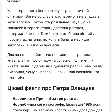
умовах.
Характерна риса його підходу — реалістичний
оптимізм. Він не обіцяє легких перемог і не впадає в
катастрофізм. Натомість розкладає ситуацію на
складові: інтереси сторін, доступні ресурси,
інформаційне тло. Такий підхід особливо цінний для
просунутих читачів, які хочуть бачити не лише
заголовки, а й логіку процесів.
Для початківців його тексти стають своєрідним
«навчальним посібником» з сучасної політики: як
читати заяви лідерів, як відрізняти реальні наміри від
риторики, чому символічні кроки іноді важливіші за
економічні.
Цікаві факти про Петра Олещука
Народився в Прип’яті за три роки до
Чорнобильської катастрофи.
Евакуація 1986 року
стала першим великим «політичним» досвідом для