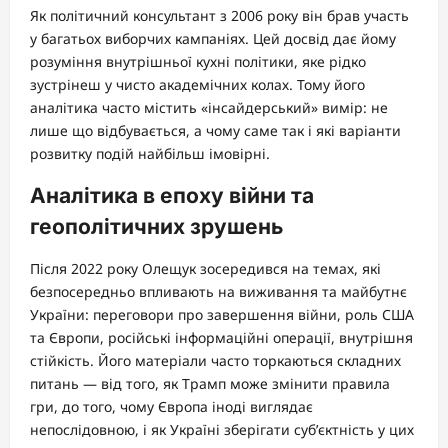
Як політичний консультант з 2006 року він брав участь
у багатьох виборчих кампаніях. Цей досвід дає йому
розуміння внутрішньої кухні політики, яке рідко
зустрінеш у чисто академічних колах. Тому його
аналітика часто містить «інсайдерський» вимір: не
лише що відбувається, а чому саме так і які варіанти
розвитку подій найбільш імовірні.
Аналітика в епоху війни та
геополітичних зрушень
Після 2022 року Олещук зосередився на темах, які
безпосередньо впливають на виживання та майбутнє
України: переговори про завершення війни, роль США
та Європи, російські інформаційні операції, внутрішня
стійкість. Його матеріали часто торкаються складних
питань — від того, як Трамп може змінити правила
гри, до того, чому Європа іноді виглядає
непослідовною, і як Україні зберігати суб’єктність у цих