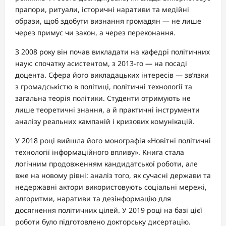
прапори, ритуали, історичні наративи та медійні
образи, щоб здобути визнання громадян — не лише
через примус чи закон, а через переконання.
З 2008 року він почав викладати на кафедрі політичних
наук: спочатку асистентом, з 2013-го — на посаді
доцента. Сфера його викладацьких інтересів — зв’язки
з громадськістю в політиці, політичні технології та
загальна теорія політики. Студенти отримують не
лише теоретичні знання, а й практичні інструменти
аналізу реальних кампаній і кризових комунікацій.
У 2018 році вийшла його монографія «Новітні політичні
технології інформаційного впливу». Книга стала
логічним продовженням кандидатської роботи, але
вже на новому рівні: аналіз того, як сучасні держави та
недержавні актори використовують соціальні мережі,
алгоритми, наративи та дезінформацію для
досягнення політичних цілей. У 2019 році на базі цієї
роботи було підготовлено докторську дисертацію.