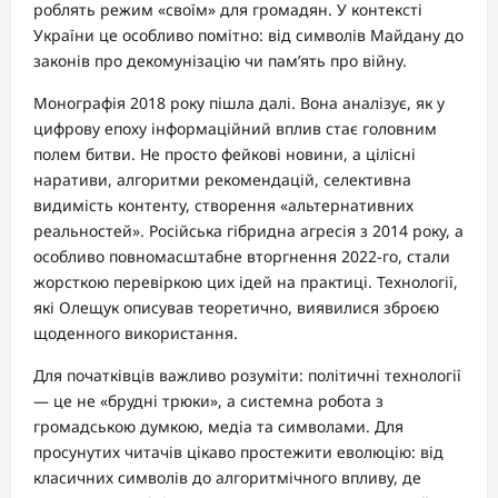
роблять режим «своїм» для громадян. У контексті
України це особливо помітно: від символів Майдану до
законів про декомунізацію чи пам’ять про війну.
Монографія 2018 року пішла далі. Вона аналізує, як у
цифрову епоху інформаційний вплив стає головним
полем битви. Не просто фейкові новини, а цілісні
наративи, алгоритми рекомендацій, селективна
видимість контенту, створення «альтернативних
реальностей». Російська гібридна агресія з 2014 року, а
особливо повномасштабне вторгнення 2022-го, стали
жорсткою перевіркою цих ідей на практиці. Технології,
які Олещук описував теоретично, виявилися зброєю
щоденного використання.
Для початківців важливо розуміти: політичні технології
— це не «брудні трюки», а системна робота з
громадською думкою, медіа та символами. Для
просунутих читачів цікаво простежити еволюцію: від
класичних символів до алгоритмічного впливу, де