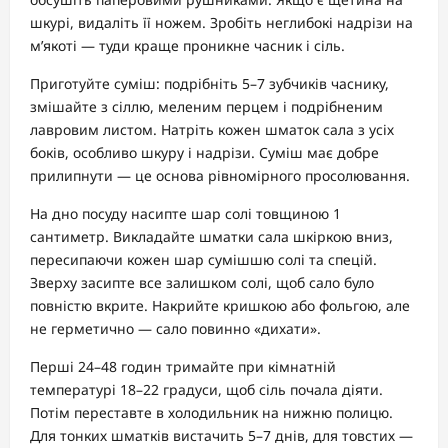
шкурі, видаліть її ножем. Зробіть неглибокі надрізи на
м’якоті — туди краще проникне часник і сіль.
Приготуйте суміш: подрібніть 5–7 зубчиків часнику,
змішайте з сіллю, меленим перцем і подрібненим
лавровим листом. Натріть кожен шматок сала з усіх
боків, особливо шкуру і надрізи. Суміш має добре
прилипнути — це основа рівномірного просолювання.
На дно посуду насипте шар солі товщиною 1
сантиметр. Викладайте шматки сала шкіркою вниз,
пересипаючи кожен шар сумішшю солі та спецій.
Зверху засипте все залишком солі, щоб сало було
повністю вкрите. Накрийте кришкою або фольгою, але
не герметично — сало повинно «дихати».
Перші 24–48 годин тримайте при кімнатній
температурі 18–22 градуси, щоб сіль почала діяти.
Потім переставте в холодильник на нижню полицю.
Для тонких шматків вистачить 5–7 днів, для товстих —