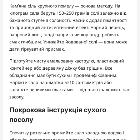
Кам’яна сіль крупного помелу — основа методу. На
кілограм сала беруть 150–250 грамів солі залежно від
бажаного ступеня солоності. Часник додає пікантності
та природний антисептичний ефект. Чорний перець,
лавровий лист, іноді паприка чи коріандр роблять
смак глибшим. Уникайте йодованої солі — вона може
дати гіркуватий присмак.
Підготуйте чисту емальовану каструлю, пластиковий
контейнер або дерев’яну діжку без тріщин. Все
обладнання має бути сухим і продезінфікованим.
Наріжте сало на шматки 5×10 сантиметрів або
залиште великими пластами — від цього залежить час
засолу.
Покрокова інструкція сухого
посолу
Спочатку ретельно промийте сало холодною водою і
обсушіть паперовими рушниками. Якщо є щетина на