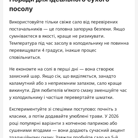
посолу
Використовуйте тільки свіже сало від перевірених
постачальників — це головна запорука безпеки. Якщо
сумніваєтеся в якості, краще не ризикувати.
Температура під час засолу в холодильнику не повинна
перевищувати 4 градуси, інакше процес
сповільниться.
Не економте на солі в перші дні — вона створює
захисний шар. Якщо сік, що виділяється, занадто
каламутний або з неприємним запахом, сало краще
викинути. Для любителів м’якого смаку зменшуйте час
у холодильнику і частіше перевертайте шматки.
Експериментуйте зі спеціями поступово: почніть з
класики, а потім додавайте улюблені трави. У 2026
році популярні варіанти з копченою паприкою або
сушеними ягодами — вони додають сучасний акцент
традиційному смаку. Завжди пробуйте сало на 5-й