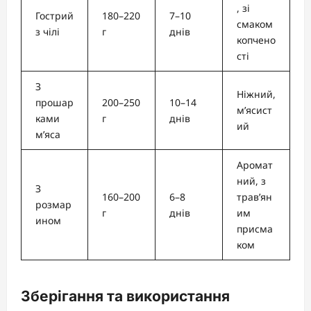
, зі
Гострий
180–220
7–10
смаком
з чілі
г
днів
копчено
сті
З
Ніжний,
прошар
200–250
10–14
м’ясист
ками
г
днів
ий
м’яса
Аромат
ний, з
З
160–200
6–8
трав’ян
розмар
г
днів
им
ином
присма
ком
Зберігання та використання