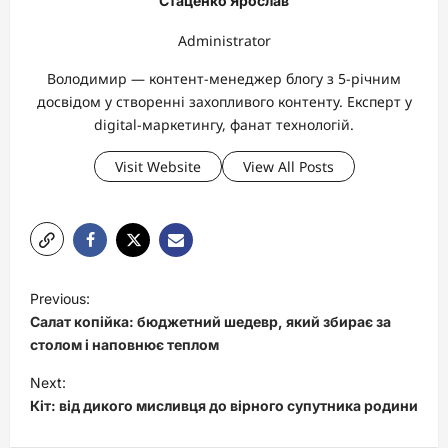
Стаценко Ярослав
Administrator
Володимир — контент-менеджер блогу з 5-річним
досвідом у створенні захопливого контенту. Експерт у
digital-маркетингу, фанат технологій.
Visit Website
View All Posts
P
Previous:
o
Салат копійка: бюджетний шедевр, який збирає за
s
столом і наповнює теплом
t
Next:
Кіт: від дикого мисливця до вірного супутника родини
n
a