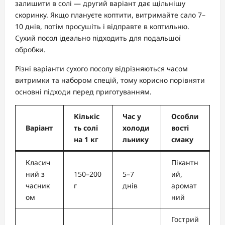
залишити в солі — другий варіант дає щільнішу
скоринку. Якщо плануєте коптити, витримайте сало 7–
10 днів, потім просушіть і відправте в коптильню.
Сухий посол ідеально підходить для подальшої
обробки.
Різні варіанти сухого посолу відрізняються часом
витримки та набором спецій, тому корисно порівняти
основні підходи перед приготуванням.
Кількіс
Час у
Особли
Варіант
ть солі
холоди
вості
на 1 кг
льнику
смаку
Класич
Пікантн
ний з
150–200
5–7
ий,
часник
г
днів
аромат
ом
ний
Гострий