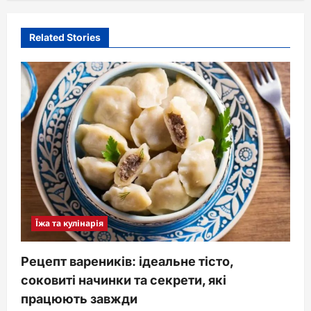
v
i
Related Stories
g
a
t
i
o
n
Їжа та кулінарія
Рецепт вареників: ідеальне тісто,
соковиті начинки та секрети, які
працюють завжди