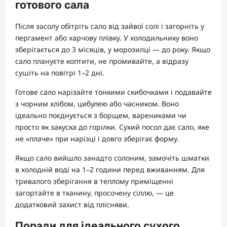
готового сала
Після засолу обітріть сало від зайвої солі і загорніть у
пергамент або харчову плівку. У холодильнику воно
зберігається до 3 місяців, у морозилці — до року. Якщо
сало плануєте коптити, не промивайте, а відразу
сушіть на повітрі 1–2 дні.
Готове сало нарізайте тонкими скибочками і подавайте
з чорним хлібом, цибулею або часником. Воно
ідеально поєднується з борщем, варениками чи
просто як закуска до горілки. Сухий посол дає сало, яке
не «плаче» при нарізці і довго зберігає форму.
Якщо сало вийшло занадто солоним, замочіть шматки
в холодній воді на 1–2 години перед вживанням. Для
тривалого зберігання в теплому приміщенні
загортайте в тканину, просочену сіллю, — це
додатковий захист від плісняви.
Поради для ідеального сухого