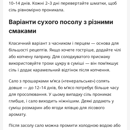
10–14 днів. Кожні 2–3 дні перевертайте шматки, щоб
сіль рівномірно проникала.
Варіанти сухого посолу з різними
смаками
Класичний варіант з часником і перцем — основа для
більшості рецептів. Якщо хочете гостріше, додайте чілі
або копчену паприку. Для солодкуватого присмаку
використовуйте трохи цукру в суміші — він пом’якшує
сіль і додає карамельний відтінок після копчення.
Сало з прошарками м’яса («генеральське») солять
довше — до 12–14 днів, бо м’ясо потребує більше часу
для просолювання. У цьому випадку сіль проникає
глибше, і сало виходить ніжнішим. Деякі додають у
суміш розмарин або ягоди ялівцю для лісового
аромату.
Після засолу сало можна промити холодною водою або