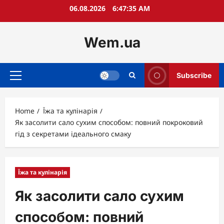
Skip
06.08.2026
6:47:36 AM
to
content
Wem.ua
Subscribe
Primary
Menu
Home
Їжа та кулінарія
Як засолити сало сухим способом: повний покроковий
гід з секретами ідеального смаку
Їжа та кулінарія
Як засолити сало сухим
способом: повний