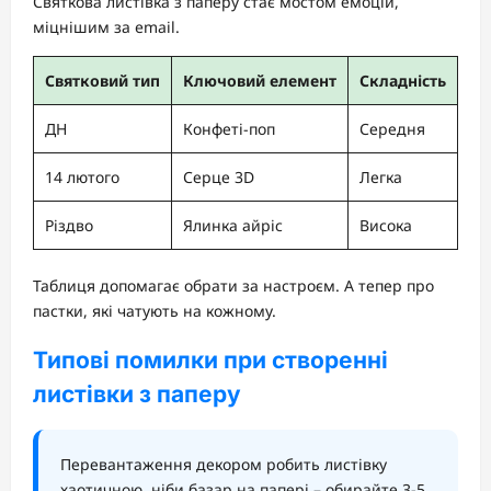
Святкова листівка з паперу стає мостом емоцій,
міцнішим за email.
Святковий тип
Ключовий елемент
Складність
ДН
Конфеті-поп
Середня
14 лютого
Серце 3D
Легка
Різдво
Ялинка айріс
Висока
Таблиця допомагає обрати за настроєм. А тепер про
пастки, які чатують на кожному.
Типові помилки при створенні
листівки з паперу
Перевантаження декором робить листівку
хаотичною, ніби базар на папері – обирайте 3-5