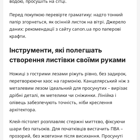
водою, просушіть на сітці.
Перед покупкою перевірте граматику: надто тонкий
папір згорнеться, як осінній листок на вітрі. Джерело
даних: рекомендації з сайту canon.ua про паперові
крафти.
Інструменти, які полегшать
створення листівки своїми руками
Ножиці з гострими лезами ріжуть рівно, без задирок,
перетворюючи хаос на гармонію. Канцелярський ніж з
металевим лезом ідеальний для просунутих – вирізає
дрібні деталі, як метелики чи сніжинки. Лінійка і
олівець забезпечують точність, ніби креслення
архітектора.
Клей-пістолет розплавляє стержні миттєво, фіксуючи
шари без патьоків. Для початківців вистачить ПВА –
прозорий, без жовтизни після висихання. Просунуті