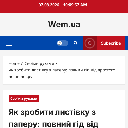
Skip
07.08.2026
10:09:58 AM
to
content
Wem.ua
Subscribe
Primary
Menu
Home
Своїми руками
Як зробити листівку з паперу: повний гід від простого
до шедевру
Своїми руками
Як зробити листівку з
паперу: повний гід від