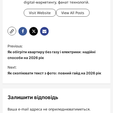
digital-маркетингу, фанат технологій.
Visit Website
View All Posts
P
Previous:
o
Як обігріти квартиру без газу і електрики: надійні
s
способи на 2026 рік
t
Next:
Як скопіювати текст з фото: повний гайд на 2026 рік
n
a
v
Залишити відповідь
i
g
Ваша e-mail адреса не оприлюднюватиметься.