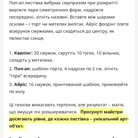
Поп-ап листівка вибухає сюрпризом при розкритті:
виріжте пари симетричних форм, надріжте
посередині, зігніть назовні. Вставте між шарами
основи – і торт чи метелик вилітає. Айріс фолдінг плете
візерунок смужками, що сходяться до центру, як
пелюстки сонця.
Квилінг:
20 смужок, скрутіть 10 тугих, 10 вільних,
складіть у метелика.
Поп-ап:
шаблон торта, 4 надрізи по 2 см, зігніть
“гори” всередину.
Айріс:
16 смужок, принтований шаблон, приклеюйте
по колу.
Ці техніки вимагають терпіння, але результат – магія,
що змушує очі розширюватися.
Просунуті майстри
досягають рівня, де кожна листівка – унікальний арт-
об’єкт.