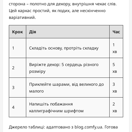
сторона – полотно для декору, внутрішня чекає слів.
Цей каркас простий, як подих, але нескінченно
варіативний.
Крок
Дія
Час
1
1
Складіть основу, протріть складку
хв
Виріжте декор: 5 сердець різного
5
2
розміру
хв
Приклейте шарами, від великого до
3
3
малого
хв
Напишіть побажання
2
4
каллиграфічним шрифтом
хв
Джерело таблиці: адаптовано з blog.comfy.ua. Готова