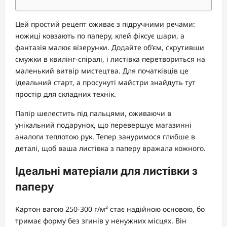
Цей простий рецепт оживає з підручними речами:
ножиці ковзають по паперу, клей фіксує шари, а
фантазія малює візерунки. Додайте об’єм, скрутивши
смужки в квилінг-спіралі, і листівка перетвориться на
маленький витвір мистецтва. Для початківців це
ідеальний старт, а просунуті майстри знайдуть тут
простір для складних технік.
Папір шелестить під пальцями, оживаючи в
унікальний подарунок, що перевершує магазинні
аналоги теплотою рук. Тепер зануримося глибше в
деталі, щоб ваша листівка з паперу вражала кожного.
Ідеальні матеріали для листівки з
паперу
Картон вагою 250-300 г/м² стає надійною основою, бо
тримає форму без згинів у ненужних місцях. Він