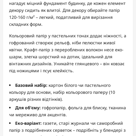
нагадує міцний фундамент будинку, де кожен елемент
декору сидить як влитої. Для декору обирайте папір
120-160 г/м² – легкий, податливий для вирізання
складних форм.
Кольоровий папір у пастельних тонах додає ніжності, а
гофрований створює рельєф, ніби пелюстки живої
квітки. Крафт-папір з перероблених волокон несе еко-
шарм, злегка шорсткий на дотик, ідеальний для
вінтажних дизайнів. Уникайте глянцевого – він ковзає
під ножицями і псує клейкість.
Базовий набір:
картон білого чи пастельного
кольору для основи, набір кольорового паперу (10
аркушів різних відтінків).
Для об’єму:
гофропапір, фольга для блиску, тканина
чи мереживо для акцентів.
Еко-варіант:
газети, старі журнали чи саморобний
папір з подрібнених серветок – подрібніть у блендері з