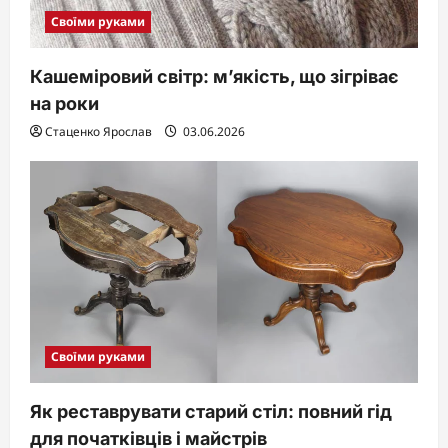
Своїми руками
Кашеміровий світр: м’якість, що зігріває
на роки
Стаценко Ярослав
03.06.2026
Своїми руками
Як реставрувати старий стіл: повний гід
для початківців і майстрів