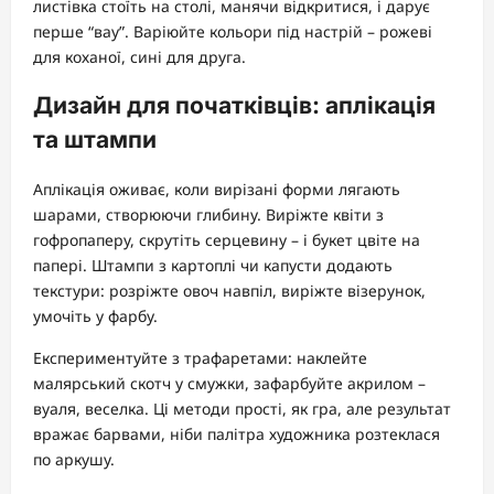
листівка стоїть на столі, манячи відкритися, і дарує
перше “вау”. Варіюйте кольори під настрій – рожеві
для коханої, сині для друга.
Дизайн для початківців: аплікація
та штампи
Аплікація оживає, коли вирізані форми лягають
шарами, створюючи глибину. Виріжте квіти з
гофропаперу, скрутіть серцевину – і букет цвіте на
папері. Штампи з картоплі чи капусти додають
текстури: розріжте овоч навпіл, виріжте візерунок,
умочіть у фарбу.
Експериментуйте з трафаретами: наклейте
малярський скотч у смужки, зафарбуйте акрилом –
вуаля, веселка. Ці методи прості, як гра, але результат
вражає барвами, ніби палітра художника розтеклася
по аркушу.