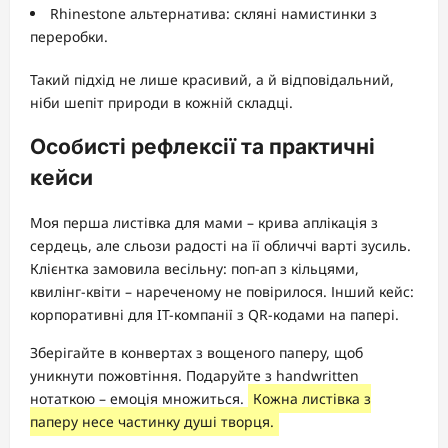
Rhinestone альтернатива: скляні намистинки з
переробки.
Такий підхід не лише красивий, а й відповідальний,
ніби шепіт природи в кожній складці.
Особисті рефлексії та практичні
кейси
Моя перша листівка для мами – крива аплікація з
сердець, але сльози радості на її обличчі варті зусиль.
Клієнтка замовила весільну: поп-ап з кільцями,
квилінг-квіти – нареченому не повірилося. Інший кейс:
корпоративні для IT-компанії з QR-кодами на папері.
Зберігайте в конвертах з вощеного паперу, щоб
уникнути пожовтіння. Подаруйте з handwritten
нотаткою – емоція множиться.
Кожна листівка з
паперу несе частинку душі творця.