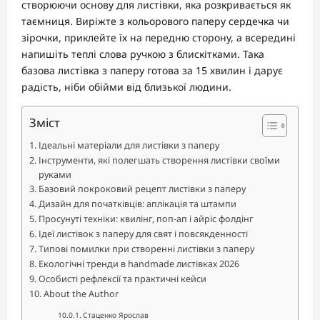
створюючи основу для листівки, яка розкривається як
таємниця. Виріжте з кольорового паперу сердечка чи
зірочки, приклейте їх на передню сторону, а всередині
напишіть теплі слова ручкою з блискітками. Така
базова листівка з паперу готова за 15 хвилин і дарує
радість, ніби обійми від близької людини.
Зміст
Ідеальні матеріали для листівки з паперу
Інструменти, які полегшать створення листівки своїми
руками
Базовий покроковий рецепт листівки з паперу
Дизайн для початківців: аплікація та штампи
Просунуті техніки: квилінг, поп-ап і айріс фолдінг
Ідеї листівок з паперу для свят і повсякденності
Типові помилки при створенні листівки з паперу
Екологічні тренди в handmade листівках 2026
Особисті рефлексії та практичні кейси
About the Author
Стаценко Ярослав