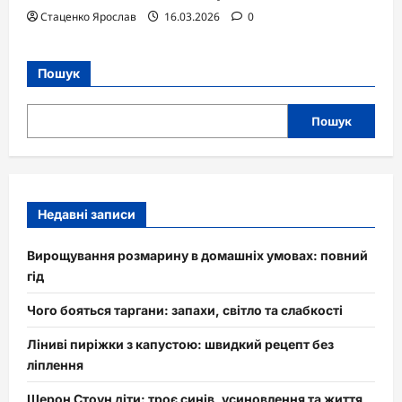
Стаценко Ярослав
16.03.2026
0
Пошук
Пошук
Недавні записи
Вирощування розмарину в домашніх умовах: повний
гід
Чого бояться таргани: запахи, світло та слабкості
Ліниві пиріжки з капустою: швидкий рецепт без
ліплення
Шерон Стоун діти: троє синів, усиновлення та життя