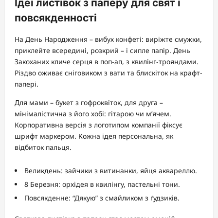
Ідеї листівок з паперу для свят і
повсякденності
На День Народження – вибух конфеті: виріжте смужки,
приклейте всередині, розкрий – і сипле папір. День
Закоханих кличе серця в поп-ап, з квилінг-трояндами.
Різдво оживає сніговиком з вати та блискіток на крафт-
папері.
Для мами – букет з гофроквіток, для друга –
мінімалістична з його хобі: гітарою чи м’ячем.
Корпоративна версія з логотипом компанії фіксує
шрифт маркером. Кожна ідея персональна, як
відбиток пальця.
Великдень: зайчики з витинанки, яйця аквареллю.
8 Березня: орхідея в квилінгу, пастельні тони.
Повсякденне: “Дякую” з смайликом з ґудзиків.