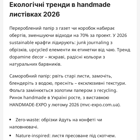
Екологічні тренди в handmade
листівках 2026
Перероблений папір з газет чи коробок набирає
обертів, зменшуючи відходи на 70% за проект. У 2026
sustainable крафти лідирують: junk journaling з
обрізків, upcycled елементи як етикетки від чаю. Тренд
dopamine decor – яскраві, радісні кольори з
натуральних барвників.
Саморобний папір: рвіть старі листи, замочіть,
блендеріть з водою, пресніть – ексклюзивні текстури.
Фольга замінюється золотим папером з recycling.
Ринок handmade в Україні росте, з виставкою
HANDMADE-EXPO у лютому 2026 (mvc-expo.com.ua).
Zero-waste: обрізки йдуть на конфеті чи
наповнювачі.
Nature-inspired: листя пресоване під скотчем.