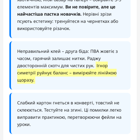
елементів максимум.
Ви не повірите, але це
найчастіша пастка новачків.
Нерівні зрізи
псують естетику: тренуйтеся на чернетках або
використовуйте різачок.
Неправильний клей – друга біда: ПВА жовтіє з
часом, гарячий залишає нитки. Раджу
двосторонній скотч для чистих рук.
Ігнор
симетрії руйнує баланс – вимірюйте лінійкою
щоразу.
Слабкий картон гнеться в конверті, товстий не
склеюється. Тестуйте на згині. Ці помилки легко
виправити практикою, перетворюючи фейли на
уроки.