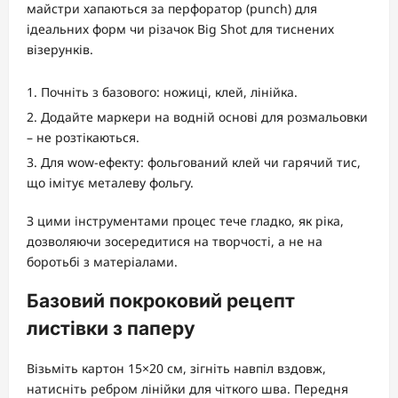
майстри хапаються за перфоратор (punch) для
ідеальних форм чи різачок Big Shot для тиснених
візерунків.
Почніть з базового: ножиці, клей, лінійка.
Додайте маркери на водній основі для розмальовки
– не розтікаються.
Для wow-ефекту: фольгований клей чи гарячий тис,
що імітує металеву фольгу.
З цими інструментами процес тече гладко, як ріка,
дозволяючи зосередитися на творчості, а не на
боротьбі з матеріалами.
Базовий покроковий рецепт
листівки з паперу
Візьміть картон 15×20 см, зігніть навпіл вздовж,
натисніть ребром лінійки для чіткого шва. Передня