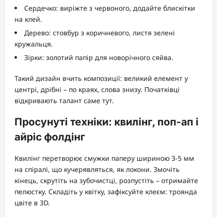
Сердечко: виріжте з червоного, додайте блискітки
на клей.
Дерево: стовбур з коричневого, листя зелені
кружальця.
Зірки: золотий папір для новорічного сяйва.
Такий дизайн вчить композиції: великий елемент у
центрі, дрібні – по краях, слова знизу. Початківці
відкривають талант саме тут.
Просунуті техніки: квилінг, поп-ап і
айріс фолдінг
Квилінг перетворює смужки паперу шириною 3-5 мм
на спіралі, що кучерявляться, як локони. Змочіть
кінець, скрутіть на зубочистці, розпустіть – отримайте
пелюстку. Складіть у квітку, зафіксуйте клеєм: троянда
цвіте в 3D.