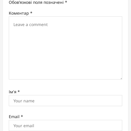
a
Обов’язкові поля позначені
*
t
Коментар
*
i
o
n
Ім'я
*
Email
*