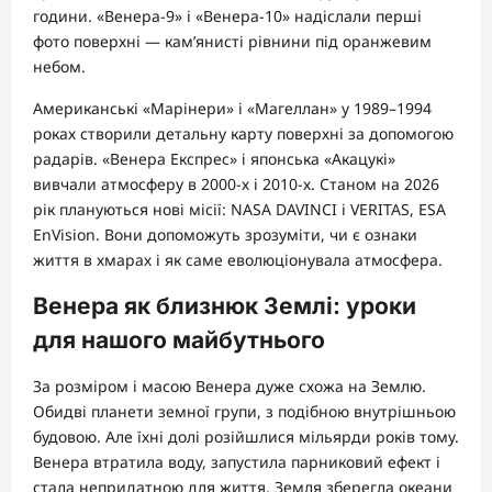
години. «Венера-9» і «Венера-10» надіслали перші
фото поверхні — кам’янисті рівнини під оранжевим
небом.
Американські «Марінери» і «Магеллан» у 1989–1994
роках створили детальну карту поверхні за допомогою
радарів. «Венера Експрес» і японська «Акацукі»
вивчали атмосферу в 2000-х і 2010-х. Станом на 2026
рік плануються нові місії: NASA DAVINCI і VERITAS, ESA
EnVision. Вони допоможуть зрозуміти, чи є ознаки
життя в хмарах і як саме еволюціонувала атмосфера.
Венера як близнюк Землі: уроки
для нашого майбутнього
За розміром і масою Венера дуже схожа на Землю.
Обидві планети земної групи, з подібною внутрішньою
будовою. Але їхні долі розійшлися мільярди років тому.
Венера втратила воду, запустила парниковий ефект і
стала непридатною для життя. Земля зберегла океани