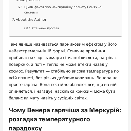
Цікаві факти про найгарячішу планету Сонячної
системи
About the Author
Стаценко Ярослав
Таке явище називається парниковим ефектом у його
найекстремальнішій формі. Сонячне проміння
пробивається крізь хмари сірчаної кислоти, нагріває
поверхню, а потім тепло не може втекти назад у
космос. Результат — стабільно висока температура по
всій планеті, без різких добових коливань. Венера не
просто гаряча. Вона постійно обпалює все, що на ній
опиняється, і нагадує, наскільки крихким може бути
баланс клімату навіть у сусідніх світах.
Чому Венера гарячіша за Меркурій:
розгадка температурного
парадоксу