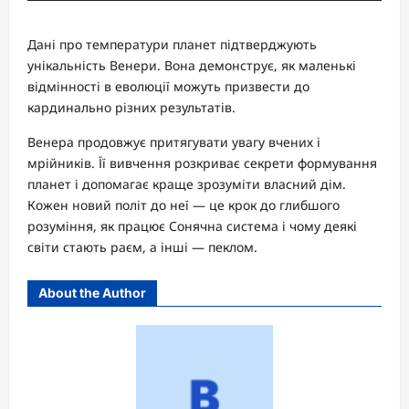
Дані про температури планет підтверджують
унікальність Венери. Вона демонструє, як маленькі
відмінності в еволюції можуть призвести до
кардинально різних результатів.
Венера продовжує притягувати увагу вчених і
мрійників. Її вивчення розкриває секрети формування
планет і допомагає краще зрозуміти власний дім.
Кожен новий політ до неї — це крок до глибшого
розуміння, як працює Сонячна система і чому деякі
світи стають раєм, а інші — пеклом.
About the Author