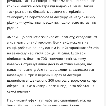
речовин. Тиск на поверхні сягає 92 бар, що дорівнює
глибині майже кілометра під водою на Землі. Такий
тиск розчавить більшість земних матеріалів, а
температура перетворює атмосферу на надкритичну
рідину — суміш, яка поводиться одночасно як газ і як
рідина.
Хмари, що повністю закривають планету, складаються
з крапель сірчаної кислоти. Вони виблискують на
сонці, роблячи Венеру одним із найяскравіших об’єктів
на земному небі після Сонця і Місяця. Ці хмари
відбивають близько 70% сонячного світла, тому
поверхня отримує лише десяту частину енергії, що
падає на планету. Але те, що доходить, залишається
назавжди. Вітри в верхніх шарах атмосфери
шаленіють зі швидкістю 300 км/год, створюючи супер-
обертання, яке в чотири рази швидше за обертання
самої планети.
Парниковий ефект тут набагато сильніший, ніж на
Землі. Він виник мільйони років тому і став