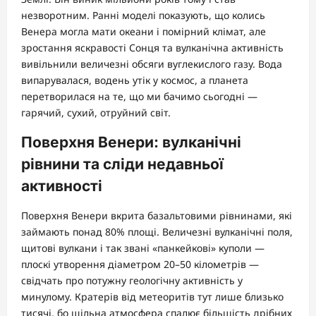
незворотним. Ранні моделі показують, що колись
Венера могла мати океани і помірний клімат, але
зростання яскравості Сонця та вулканічна активність
вивільнили величезні обсяги вуглекислого газу. Вода
випарувалася, водень утік у космос, а планета
перетворилася на те, що ми бачимо сьогодні —
гарячий, сухий, отруйний світ.
Поверхня Венери: вулканічні
рівнини та сліди недавньої
активності
Поверхня Венери вкрита базальтовими рівнинами, які
займають понад 80% площі. Величезні вулканічні поля,
щитові вулкани і так звані «панкейкові» куполи —
плоскі утворення діаметром 20–50 кілометрів —
свідчать про потужну геологічну активність у
минулому. Кратерів від метеоритів тут лише близько
тисячі, бо щільна атмосфера спалює більшість дрібних