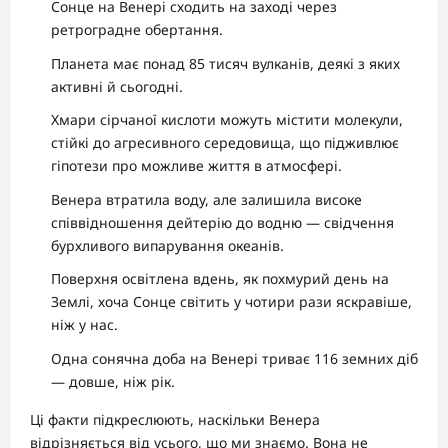
Сонце на Венері сходить на заході через
ретроградне обертання.
Планета має понад 85 тисяч вулканів, деякі з яких
активні й сьогодні.
Хмари сірчаної кислоти можуть містити молекули,
стійкі до агресивного середовища, що підживлює
гіпотези про можливе життя в атмосфері.
Венера втратила воду, але залишила високе
співвідношення дейтерію до водню — свідчення
бурхливого випарування океанів.
Поверхня освітлена вдень, як похмурий день на
Землі, хоча Сонце світить у чотири рази яскравіше,
ніж у нас.
Одна сонячна доба на Венері триває 116 земних діб
— довше, ніж рік.
Ці факти підкреслюють, наскільки Венера
відрізняється від усього, що ми знаємо. Вона не