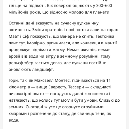
тіл ще на підльоті. Вік поверхні оцінюють у 300–600
мільйонів років, що відносно молодо для планети.
Останні дані вказують на сучасну вулканічну
активність. Зміни кратерів і нові потоки лави на горах
Маат і Сіф показують, що Венера не спить. Тектоніка
плит тут, імовірно, зупинилася, але конвекція в мантії
продовжує піднімати магму. Немає океанів, немає
ерозії від води чи вітру в земному розумінні, тому
рельєф зберігається довго, але вулкани постійно
оновлюють ландшафт.
Гори, такі як Максвелл Монтес, піднімаються на 11
кілометрів — вище Евересту. Тессери — складчасті
високогірні плато — нагадують давні континенти і
натякають, що колись тут могли бути умови, близькі до
земних. Сьогодні ж усе це огорнуте отруйними
хмарами і розпечене до стану, де свинець тече, як
вода.