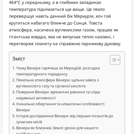
464°C у середньому, а в глибоких западинах
температура піднімається ще вище. Це пекло
перевершує навіть денний бік Меркурія, хоч той
крутиться набагато ближче до Сонця. Товста
атмосфера, насичена вуглекислим газом, працює як
гігантська ковдра, яка не випускає тепло назовні, і
перетворює планету на справжню парникову духовку.
Зміст
Чому Венера гарячіша за Меркурій: розгадка
температурного парадоксу
Пекельна атмосфера Венери: щільна завіса з
вуглекислого газу та сірчаної кислоти
Поверхня Венери: вулканічні рівнини та сліди
недавньої активності
Унікальне обертання та кліматичні особливості
Венери
Історія дослідження Венери: від перших польотів до
сучасних місій
Венера як близнюк Землі: уроки для нашого
майбутнього