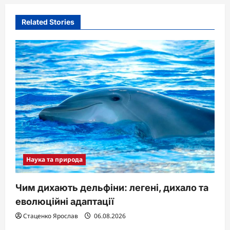
Related Stories
Наука та природа
Чим дихають дельфіни: легені, дихало та
еволюційні адаптації
Стаценко Ярослав
06.08.2026