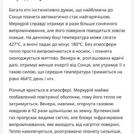
Багато хто інстинктивно думає, що найближча до
Сонця планета автоматично стає найгарячішою.
Меркурій справді отримує в рази більше сонячного
випромінювання, але його поверхня поводиться зовсім
інакше. На денному боці температура може сягати
427°C, а вночі падає до мінус 180°C. Без атмосфери
тепло просто випромінюється в космос, і планета
охолоджується миттєво. Венера ж, розташована вдвічі
далі, отримує менше енергії від Сонця, але утримує її з
такою силою, що середня температура тримається на
рівні 464°C день і ніч.
Різниця криється в атмосфері. Меркурій майже
позбавлений повітряної оболонки, тому його тепло не
затримується. Венера, навпаки, огорнута газовою
ковдрою в 92 рази щільнішою за земну. Вуглекислий
газ пропускає видиме світло, але блокує інфрачервоне
випромінювання, яке виходить від нагрітої поверхні.
Тепло накопичується, розігріваючи планету сильніше,