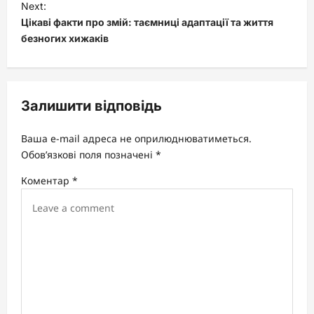
t
Next:
Цікаві факти про змій: таємниці адаптації та життя
n
безногих хижаків
a
v
i
Залишити відповідь
g
a
Ваша e-mail адреса не оприлюднюватиметься.
t
Обов’язкові поля позначені
*
i
Коментар
*
o
n