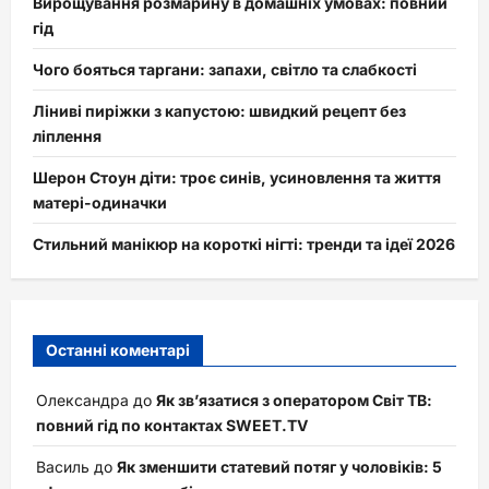
Вирощування розмарину в домашніх умовах: повний
гід
Чого бояться таргани: запахи, світло та слабкості
Ліниві пиріжки з капустою: швидкий рецепт без
ліплення
Шерон Стоун діти: троє синів, усиновлення та життя
матері-одиначки
Стильний манікюр на короткі нігті: тренди та ідеї 2026
Останні коментарі
Олександра
до
Як зв’язатися з оператором Світ ТВ:
повний гід по контактах SWEET.TV
Василь
до
Як зменшити статевий потяг у чоловіків: 5