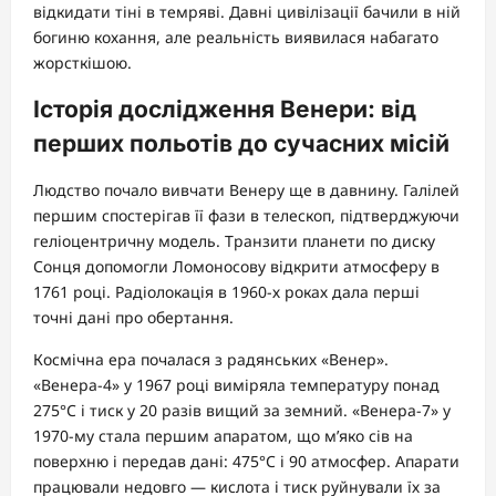
відкидати тіні в темряві. Давні цивілізації бачили в ній
богиню кохання, але реальність виявилася набагато
жорсткішою.
Історія дослідження Венери: від
перших польотів до сучасних місій
Людство почало вивчати Венеру ще в давнину. Галілей
першим спостерігав її фази в телескоп, підтверджуючи
геліоцентричну модель. Транзити планети по диску
Сонця допомогли Ломоносову відкрити атмосферу в
1761 році. Радіолокація в 1960-х роках дала перші
точні дані про обертання.
Космічна ера почалася з радянських «Венер».
«Венера-4» у 1967 році виміряла температуру понад
275°C і тиск у 20 разів вищий за земний. «Венера-7» у
1970-му стала першим апаратом, що м’яко сів на
поверхню і передав дані: 475°C і 90 атмосфер. Апарати
працювали недовго — кислота і тиск руйнували їх за