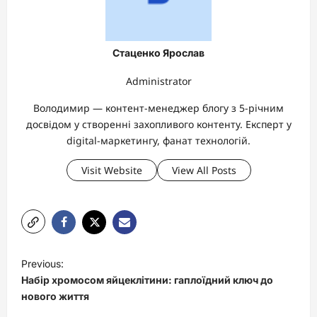
Стаценко Ярослав
Administrator
Володимир — контент-менеджер блогу з 5-річним
досвідом у створенні захопливого контенту. Експерт у
digital-маркетингу, фанат технологій.
Visit Website
View All Posts
P
Previous:
o
Набір хромосом яйцеклітини: гаплоїдний ключ до
s
нового життя