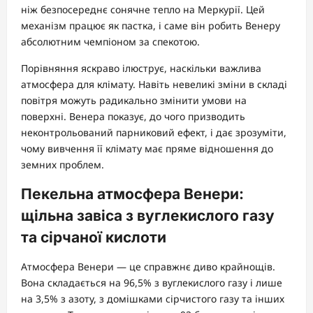
ніж безпосереднє сонячне тепло на Меркурії. Цей
механізм працює як пастка, і саме він робить Венеру
абсолютним чемпіоном за спекотою.
Порівняння яскраво ілюструє, наскільки важлива
атмосфера для клімату. Навіть невеликі зміни в складі
повітря можуть радикально змінити умови на
поверхні. Венера показує, до чого призводить
неконтрольований парниковий ефект, і дає зрозуміти,
чому вивчення її клімату має пряме відношення до
земних проблем.
Пекельна атмосфера Венери:
щільна завіса з вуглекислого газу
та сірчаної кислоти
Атмосфера Венери — це справжнє диво крайнощів.
Вона складається на 96,5% з вуглекислого газу і лише
на 3,5% з азоту, з домішками сірчистого газу та інших