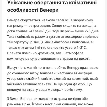
Унікальне обертання та кліматичні
особливості Венери
Венера обертається навколо своєї осі в зворотному
напрямку — ретроградно. Сонце сходить на заході, а
доба триває 243 земні дні, тоді як рік — лише 225 днів.
Така повільність разом з густою атмосферою вирівнює
температуру: різниця між екватором і полюсами, а
також між днем і ніччю становить усього 1–2°C.
Планета повільно крутиться, але її атмосфера
компенсує це супер-швидкими вітрами на висоті.
Відсутність магнітного поля робить Венеру вразливою
до сонячного вітру. Іонізовані частинки атмосфери
утворюють слабкий «хвіст», схожий на кометний, який
частково захищає планету. Це ще один фактор, що
вплинув на втрату води мільярди років тому.
З Землі Венера виглядає як яскрава вечірня або
ранкова зірка. Її блиск настільки сильний, що може