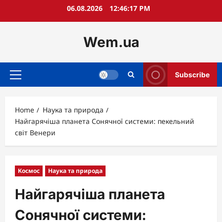
Skip
06.08.2026
12:46:18 PM
to
content
Wem.ua
Subscribe
Primary
Menu
Home
Наука та природа
Найгарячіша планета Сонячної системи: пекельний
світ Венери
Космос
Наука та природа
Найгарячіша планета
Сонячної системи: