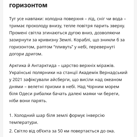
горизонтом
Тут усе навпаки: холодна поверхня – лід, сніг чи вода –
тримає прохолоду внизу, тепле повітря парить зверху.
Промені світла згинаються дугою вниз, дозволяючи
зазирнути за кривизну Землі. Кораблі, що зникли б за
горизонтом, раптом “пливуть” у небі, перевернуті
догори дригом.
Арктика й Антарктида – царство верхніх міражів.
Українські полярники на станції Академік Вернадський
у 2021 зафіксували айсберги, що висіли над океаном
днями – велетні призми в небі. Над Чорним морем
біля Одеси рибалки бачать далекі маяки чи береги,
ніби вони парять.
Холодний шар біля землі формує інверсію
температури.
Світло від об’єкта за 50 км повертається до ока.