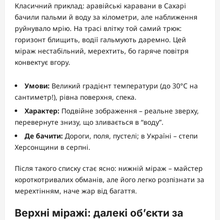
Класичний приклад: аравійські каравани в Сахарі
бачили пальми й воду за кілометри, але наближення
руйнувало мрію. На трасі влітку той самий трюк:
горизонт блищить, водії гальмують даремно. Цей
міраж нестабільний, мерехтить, бо гаряче повітря
конвектує вгору.
Умови:
Великий градієнт температури (до 30°C на
сантиметр!), рівна поверхня, спека.
Характер:
Подвійне зображення – реальне зверху,
перевернуте знизу, що зливається в “воду”.
Де бачити:
Дороги, поля, пустелі; в Україні – степи
Херсонщини в серпні.
Після такого списку стає ясно: нижній міраж – майстер
короткотривалих обманів, але його легко розпізнати за
мерехтінням, наче жар від багаття.
Верхні міражі: далекі об’єкти за