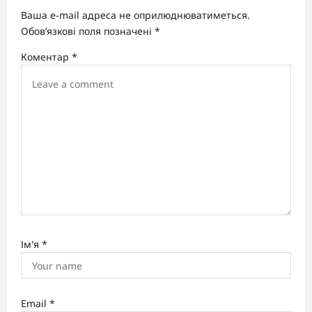
g
Ваша e-mail адреса не оприлюднюватиметься.
a
Обов’язкові поля позначені
*
t
Коментар
*
i
o
n
Ім'я
*
Email
*