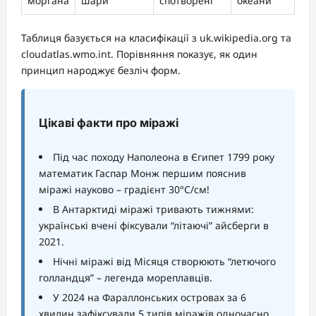
моргана
шари
спотворені
океани
Таблиця базується на класифікації з uk.wikipedia.org та
cloudatlas.wmo.int. Порівняння показує, як один
принцип народжує безліч форм.
Цікаві факти про міражі
Під час походу Наполеона в Єгипет 1799 року
математик Гаспар Монж першим пояснив
міражі науково – градієнт 30°C/см!
В Антарктиді міражі тривають тижнями:
українські вчені фіксували “літаючі” айсберги в
2021.
Нічні міражі від Місяця створюють “летючого
голландця” – легенда мореплавців.
У 2024 на Фараллонських островах за 6
хвилин зафіксували 5 типів міражів одночасно.