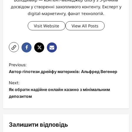
досвідом у створенні захопливого контенту. Експерт у
digital-маркетингу, фанат технологій.
Visit Website
View All Posts
P
Previous:
o
Автор гіпотези дрейфу материків: Альфред Вегенер
s
Next:
t
Як обрати надійне онлайн казино з мінімальним
депозитом
n
a
v
Залишити відповідь
i