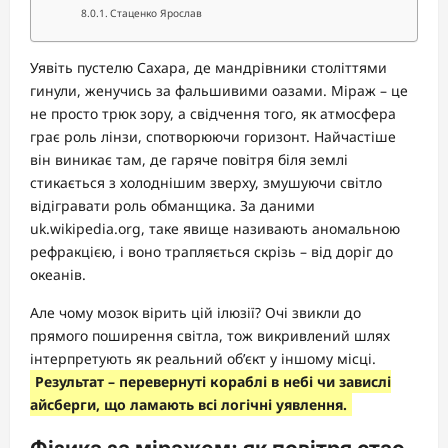
Стаценко Ярослав
Уявіть пустелю Сахара, де мандрівники століттями
гинули, женучись за фальшивими оазами. Міраж – це
не просто трюк зору, а свідчення того, як атмосфера
грає роль лінзи, спотворюючи горизонт. Найчастіше
він виникає там, де гаряче повітря біля землі
стикається з холоднішим зверху, змушуючи світло
відігравати роль обманщика. За даними
uk.wikipedia.org, таке явище називають аномальною
рефракцією, і воно трапляється скрізь – від доріг до
океанів.
Але чому мозок вірить цій ілюзії? Очі звикли до
прямого поширення світла, тож викривлений шлях
інтерпретують як реальний об’єкт у іншому місці.
Результат – перевернуті кораблі в небі чи завислі
айсберги, що ламають всі логічні уявлення.