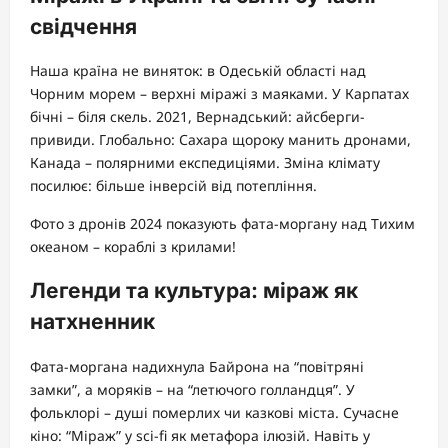
свідчення
Наша країна не виняток: в Одеській області над
Чорним морем – верхні міражі з маяками. У Карпатах
бічні – біля скель. 2021, Вернадський: айсберги-
привиди. Глобально: Сахара щороку манить дронами,
Канада – полярними експедиціями. Зміна клімату
посилює: більше інверсій від потепління.
Фото з дронів 2024 показують фата-моргану над Тихим
океаном – кораблі з крилами!
Легенди та культура: міраж як
натхненник
Фата-моргана надихнула Байрона на “повітряні
замки”, а моряків – на “летючого голландця”. У
фольклорі – душі померлих чи казкові міста. Сучасне
кіно: “Міраж” у sci-fi як метафора ілюзій. Навіть у