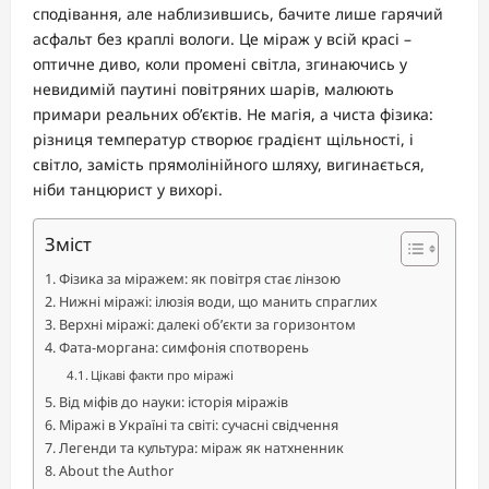
сподівання, але наблизившись, бачите лише гарячий
асфальт без краплі вологи. Це міраж у всій красі –
оптичне диво, коли промені світла, згинаючись у
невидимій паутині повітряних шарів, малюють
примари реальних об’єктів. Не магія, а чиста фізика:
різниця температур створює градієнт щільності, і
світло, замість прямолінійного шляху, вигинається,
ніби танцюрист у вихорі.
Зміст
Фізика за міражем: як повітря стає лінзою
Нижні міражі: ілюзія води, що манить спраглих
Верхні міражі: далекі об’єкти за горизонтом
Фата-моргана: симфонія спотворень
Цікаві факти про міражі
Від міфів до науки: історія міражів
Міражі в Україні та світі: сучасні свідчення
Легенди та культура: міраж як натхненник
About the Author