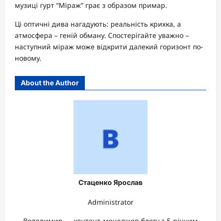
музиці гурт “Міраж” грає з образом примар.
Ці оптичні дива нагадують: реальність крихка, а
атмосфера – геній обману. Спостерігайте уважно –
наступний міраж може відкрити далекий горизонт по-
новому.
About the Author
Стаценко Ярослав
Administrator
Володимир — контент-менеджер блогу з 5-річним