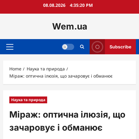
Skip
08.08.2026
4:35:22 PM
to
content
Wem.ua
Subscribe
Primary
Menu
Home
Наука та природа
Міраж: оптична ілюзія, що зачаровує і обманює
Наука та природа
Міраж: оптична ілюзія, що
зачаровує і обманює