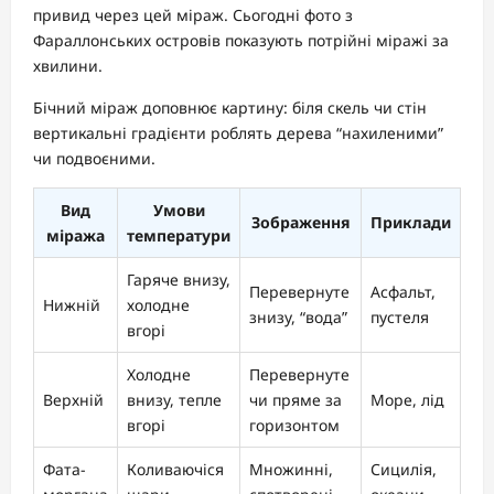
привид через цей міраж. Сьогодні фото з
Фараллонських островів показують потрійні міражі за
хвилини.
Бічний міраж доповнює картину: біля скель чи стін
вертикальні градієнти роблять дерева “нахиленими”
чи подвоєними.
Вид
Умови
Зображення
Приклади
міража
температури
Гаряче внизу,
Перевернуте
Асфальт,
Нижній
холодне
знизу, “вода”
пустеля
вгорі
Холодне
Перевернуте
Верхній
внизу, тепле
чи пряме за
Море, лід
вгорі
горизонтом
Фата-
Коливаючіся
Множинні,
Сицилія,