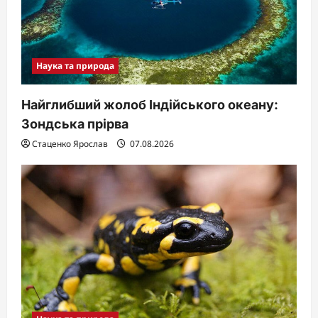
Наука та природа
Найглибший жолоб Індійського океану:
Зондська прірва
Стаценко Ярослав
07.08.2026