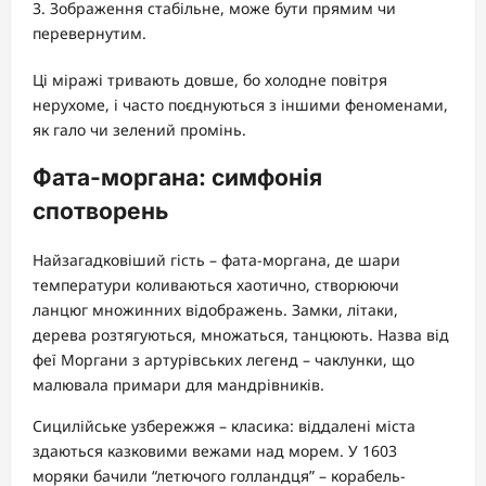
Зображення стабільне, може бути прямим чи
перевернутим.
Ці міражі тривають довше, бо холодне повітря
нерухоме, і часто поєднуються з іншими феноменами,
як гало чи зелений промінь.
Фата-моргана: симфонія
спотворень
Найзагадковіший гість – фата-моргана, де шари
температури коливаються хаотично, створюючи
ланцюг множинних відображень. Замки, літаки,
дерева розтягуються, множаться, танцюють. Назва від
феї Моргани з артурівських легенд – чаклунки, що
малювала примари для мандрівників.
Сицилійське узбережжя – класика: віддалені міста
здаються казковими вежами над морем. У 1603
моряки бачили “летючого голландця” – корабель-