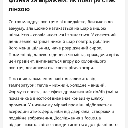
Фізика за міражем: як повітря стає
лінзою
Світло мандрує повітрям зі швидкістю, близькою до
вакууму, але щойно натикається на шар з іншою
щільністю – сповільнюється і згинається. У спекотний
день земля нагріває нижній шар повітря, роблячи
його менш щільним, наче розріджений сироп.
Промені від далекого дерева чи міста, проходячи крізь
цей градієнт, вигинаються вгору до холоднішого
повітря, досягаючи ока спостерігача згори.
Показник заломлення повітря залежить від
температури: тепле – нижчий, холодне – вищий.
Формула проста, але ефект драматичний: dn/dh (зміна
показника з висотою) визначає кривизну шляху
променя. У нижньому міражі промінь відбивається
всередині атмосфери, ніби від дзеркала, створюючи
подвійне зображення. Дослідження з focus.ua
підкреслюють: світло завжди тягнеться до щільнішого