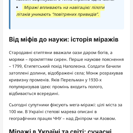
Міражі впливають на навігацію: пілоти
літаків уникають “повітряних привидів”.
Від міфів до науки: історія міражів
Стародавні єгиптяни вважали оази даром богів, а
моряки – прокляттям сирен. Перше наукове пояснення
– 1799, Єгипетський похід Наполеона. Солдати бачили
затоплені долини, відображені села; Монж розрахував
кривизну променів. Яків Перельман у 1930-х
популяризував ідею: промінь входить полого,
відбивається всередині.
Сьогодні супутники фіксують мега-міражі: цілі міста за
100 км. В Україні степові марева описані в
географічних працях ЧНУ – над Дніпром чи Азовом.
Міражі в Україні та світі: сучасні