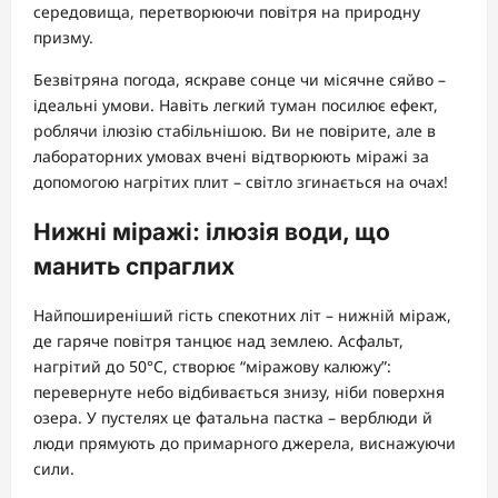
середовища, перетворюючи повітря на природну
призму.
Безвітряна погода, яскраве сонце чи місячне сяйво –
ідеальні умови. Навіть легкий туман посилює ефект,
роблячи ілюзію стабільнішою. Ви не повірите, але в
лабораторних умовах вчені відтворюють міражі за
допомогою нагрітих плит – світло згинається на очах!
Нижні міражі: ілюзія води, що
манить спраглих
Найпоширеніший гість спекотних літ – нижній міраж,
де гаряче повітря танцює над землею. Асфальт,
нагрітий до 50°C, створює “міражову калюжу”:
перевернуте небо відбивається знизу, ніби поверхня
озера. У пустелях це фатальна пастка – верблюди й
люди прямують до примарного джерела, виснажуючи
сили.