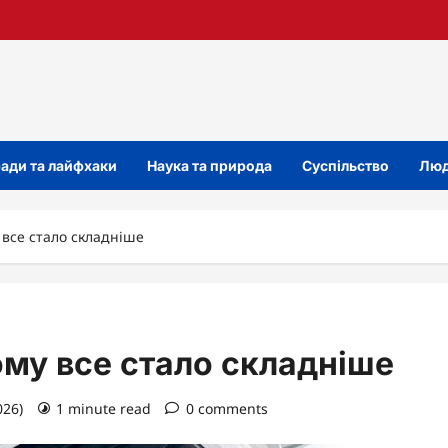
ади та лайфхаки
Наука та природа
Суспільство
Люд
 все стало складніше
чому все стало складніше
026)
1 minute read
0 comments