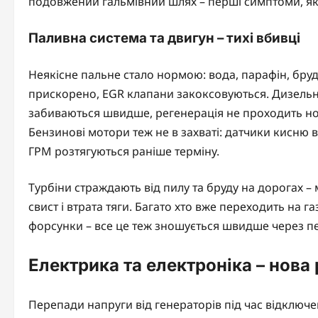
подовжений гальмівний шлях – перші симптоми, які
Паливна система та двигун – тихі вбивці
Неякісне пальне стало нормою: вода, парафін, бру
прискорено, EGR клапани закоксовуються. Дизельні
забиваються швидше, регенерація не проходить но
Бензинові мотори теж не в захваті: датчики кисню 
ГРМ розтягуються раніше терміну.
Турбіни страждають від пилу та бруду на дорогах – 
свист і втрата тяги. Багато хто вже переходить на г
форсунки – все це теж зношується швидше через пе
Електрика та електроніка – нова
Перепади напруги від генераторів під час відключен