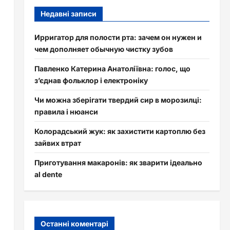
Недавні записи
Ирригатор для полости рта: зачем он нужен и
чем дополняет обычную чистку зубов
Павленко Катерина Анатоліївна: голос, що
з’єднав фольклор і електроніку
Чи можна зберігати твердий сир в морозилці:
правила і нюанси
Колорадський жук: як захистити картоплю без
зайвих втрат
Приготування макаронів: як зварити ідеально
al dente
Останні коментарі