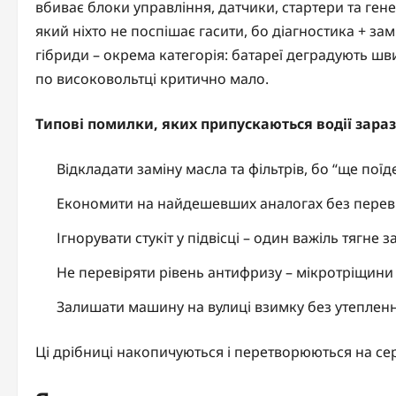
вбиває блоки управління, датчики, стартери та гене
який ніхто не поспішає гасити, бо діагностика + за
гібриди – окрема категорія: батареї деградують шви
по високовольтці критично мало.
Типові помилки, яких припускаються водії зараз
Відкладати заміну масла та фільтрів, бо “ще поїд
Економити на найдешевших аналогах без перевіре
Ігнорувати стукіт у підвісці – один важіль тягне 
Не перевіряти рівень антифризу – мікротріщини
Залишати машину на вулиці взимку без утепленн
Ці дрібниці накопичуються і перетворюються на сер