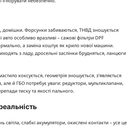
 ігнорувати небезпечно.
д, домішки. Форсунки забиваються, ТНВД зношується
 авто особливо вразливі – сажові фільтри DPF
рмально, а заміна коштує як крило нової машини.
виходять з ладу, дросельні заслінки брудняться, ланцюги
мастило коксується, геометрія зношується, з’являється
аз, але й ГБО потребує уваги: редуктори, мультиклапани,
репади тиску та якості пального.
 реальність
ь світла, слабкі акумулятори, окислені контакти – усе це