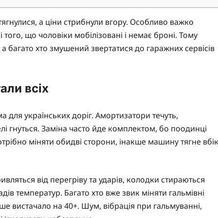
ягнулися, а ціни стрибнули вгору. Особливо важко
того, що чоловіки мобілізовані і немає броні. Тому
 а багато хто змушений звертатися до гаражних сервісів
али всіх
а для українських доріг. Амортизатори течуть,
лі гнуться. Заміна часто йде комплектом, бо поодинці
отрібно міняти обидві сторони, інакше машину тягне вбік
ивляться від перегріву та ударів, колодки стираються
адів температур. Багато хто вже звик міняти гальмівні
ше вистачало на 40+. Шум, вібрація при гальмуванні,