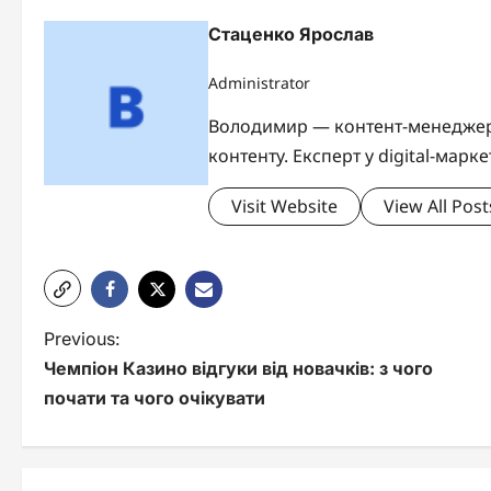
Стаценко Ярослав
Administrator
Володимир — контент-менеджер б
контенту. Експерт у digital-марке
Visit Website
View All Post
P
Previous:
Чемпіон Казино відгуки від новачків: з чого
o
почати та чого очікувати
s
t