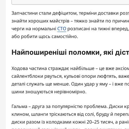
Запчастини стали дефіцитом, терміни доставки розт
знайти хороших майстрів – тяжко знайти по причині 
черги на нормальні
СТО
розписані на тижні вперед,
або робити щось самостійно.
Найпоширеніші поломки, які діст
Ходова частина страждає найбільше – це вже аксіом
сайлентблоки рвуться, кульові опори люфтять, важе
деталі служать ще менше. Один удар у яму – і вже п
шини зношуються нерівномірно.
Гальма – друга за популярністю проблема. Диски кр
клином, шланги тріскаються від солі, бруду й переп
диски разом із колодками кожні 20–25 тисяч, а рані