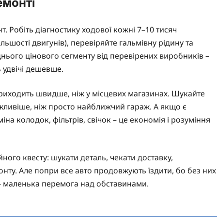
емонті
 Робіть діагностику ходової кожні 7–10 тисяч
ільшості двигунів), перевіряйте гальмівну рідину та
нього цінового сегменту від перевірених виробників –
ь удвічі дешевше.
риходить швидше, ніж у місцевих магазинах. Шукайте
ажливіше, ніж просто найближчий гараж. А якщо є
іна колодок, фільтрів, свічок – це економія і розуміння
йного квесту: шукати деталь, чекати доставку,
онту. Але попри все авто продовжують їздити, бо без них
 – маленька перемога над обставинами.