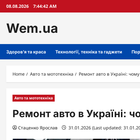
Skip
08.08.2026
7:44:44 AM
to
content
Wem.ua
Здоров’я та краса
Технології, техніка та гаджети
Пор
Home
Авто та мототехніка
Ремонт авто в Україні: чому
Авто та мототехніка
Ремонт авто в Україні: 
Стаценко Ярослав
31.01.2026 (Last updated: 31.01.2