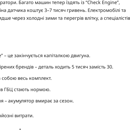
ратори. Багато машин тепер їздять із “Check Engine”,
міна датчика коштує 3–7 тисяч гривень. Електромобілі та
дше через холодні зими та перегрів влітку, а спеціалісті
е” – це закінчується капіталкою двигуна.
них брендів – деталь ходить 5 тисяч замість 30.
за собою весь комплект.
 в ГБЦ стають нормою.
я – акумулятор вмирає за сезон.
йозні витрати.