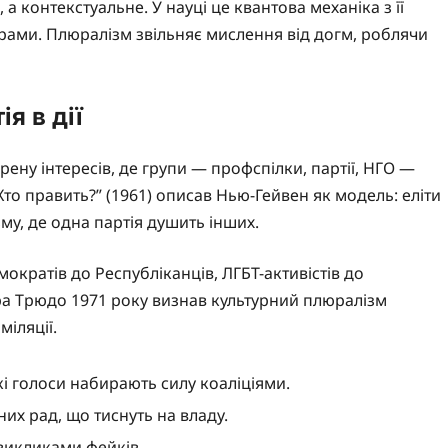
 а контекстуальне. У науці це квантова механіка з її
рами. Плюралізм звільняє мислення від догм, роблячи
я в дії
ену інтересів, де групи — профспілки, партії, НГО —
Хто править?” (1961) описав Нью-Гейвен як модель: еліти
му, де одна партія душить інших.
кратів до Республіканців, ЛГБТ-активістів до
ра Трюдо 1971 року визнав культурний плюралізм
міляції.
бкі голоси набирають силу коаліціями.
них рад, що тиснуть на владу.
 викликами фейків.