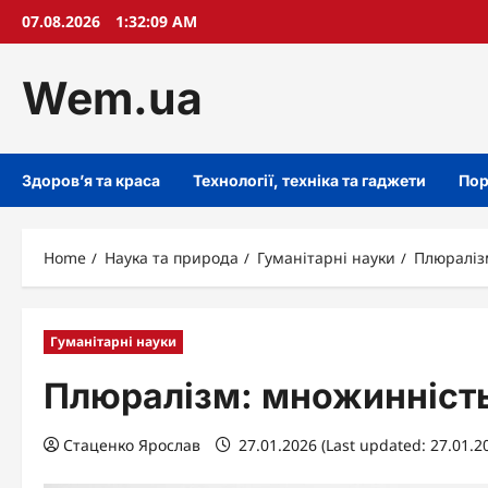
Skip
07.08.2026
1:32:10 AM
to
content
Wem.ua
Здоров’я та краса
Технології, техніка та гаджети
Пор
Home
Наука та природа
Гуманітарні науки
Плюраліз
Гуманітарні науки
Плюралізм: множинність
Стаценко Ярослав
27.01.2026 (Last updated: 27.01.2