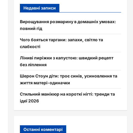
Недавні записи
Вирощування розмарину в домашніх умовах:
повний гід
Чого бояться таргани: запахи, світло та
слабкості
Ліниві пиріжки з капустою: швидкий рецепт
без ліплення
Шерон Стоун діти: троє синів, усиновлення та
життя матері-одиначки
Стильний манікюр на короткі нігті: тренди та
ідеї 2026
Останні коментарі