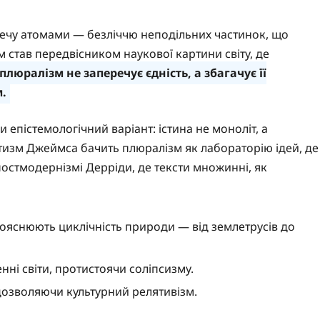
нечу атомами — безліччю неподільних частинок, що
м став передвісником наукової картини світу, де
люралізм не заперечує єдність, а збагачує її
.
епістемологічний варіант: істина не моноліт, а
атизм Джеймса бачить плюралізм як лабораторію ідей, де
постмодернізмі Дерріди, де тексти множинні, як
пояснюють циклічність природи — від землетрусів до
нні світи, протистоячи соліпсизму.
, дозволяючи культурний релятивізм.