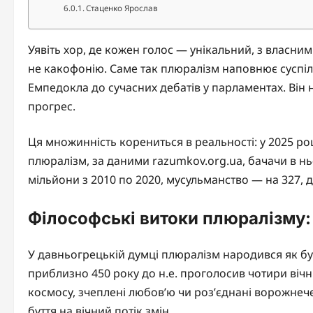
Стаценко Ярослав
Уявіть хор, де кожен голос — унікальний, з власни
не какофонію. Саме так плюралізм наповнює суспіл
Емпедокла до сучасних дебатів у парламентах. Він 
прогрес.
Ця множинність корениться в реальності: у 2025 ро
плюралізм, за даними razumkov.org.ua, бачачи в ньом
мільйони з 2010 по 2020, мусульманство — на 327, 
Філософські витоки плюралізму: 
У давньогрецькій думці плюралізм народився як бун
приблизно 450 року до н.е. проголосив чотири вічн
космосу, зчеплені любов’ю чи роз’єднані ворожнеч
буття на вічний потік змін.