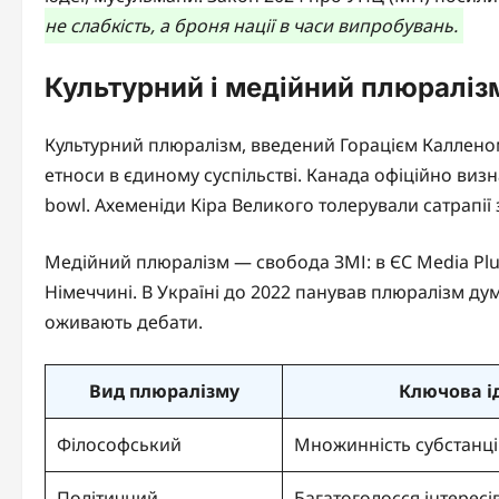
не слабкість, а броня нації в часи випробувань.
Культурний і медійний плюралізм
Культурний плюралізм, введений Горацієм Калленом
етноси в єдиному суспільстві. Канада офіційно виз
bowl. Ахеменіди Кіра Великого толерували сатрапії
Медійний плюралізм — свобода ЗМІ: в ЄС Media Plur
Німеччині. В Україні до 2022 панував плюралізм д
оживають дебати.
Вид плюралізму
Ключова і
Філософський
Множинність субстанц
Політичний
Багатоголосся інтересі