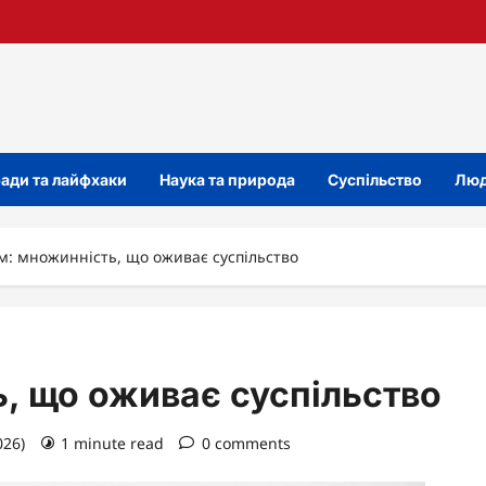
ади та лайфхаки
Наука та природа
Суспільство
Люд
м: множинність, що оживає суспільство
, що оживає суспільство
026)
1 minute read
0 comments