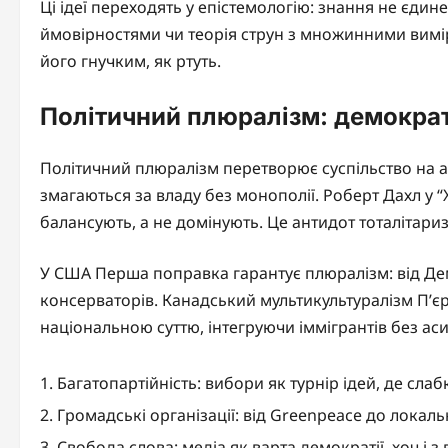
Ці ідеї переходять у епістемологію: знання не єдине,
ймовірностями чи теорія струн з множинними вимі
його гнучким, як ртуть.
Політичний плюралізм: демократі
Політичний плюралізм перетворює суспільство на ар
змагаються за владу без монополії. Роберт Дахл у “
балансують, а не домінують. Це антидот тоталітариз
У США Перша поправка гарантує плюралізм: від Демо
консерваторів. Канадський мультикультуралізм П’є
національною суттю, інтегруючи іммігрантів без аси
Багатопартійність: вибори як турнір ідей, де сла
Громадські організації: від Greenpeace до локаль
Свобода слова: медіа як варта демократії, хоч і з