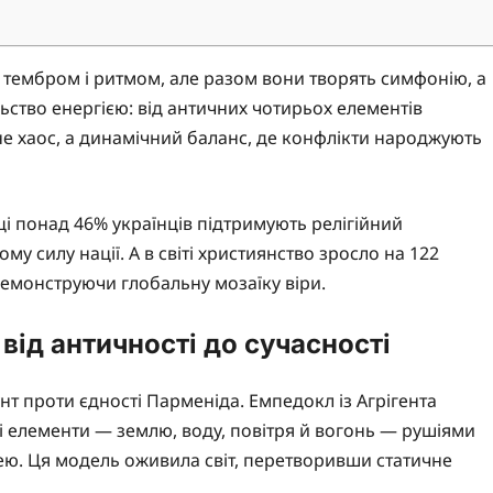
м тембром і ритмом, але разом вони творять симфонію, а
ьство енергією: від античних чотирьох елементів
не хаос, а динамічний баланс, де конфлікти народжують
ці понад 46% українців підтримують релігійний
у силу нації. А в світі християнство зросло на 122
демонструючи глобальну мозаїку віри.
від античності до сучасності
т проти єдності Парменіда. Емпедокл із Агрігента
і елементи — землю, воду, повітря й вогонь — рушіями
ею. Ця модель оживила світ, перетворивши статичне