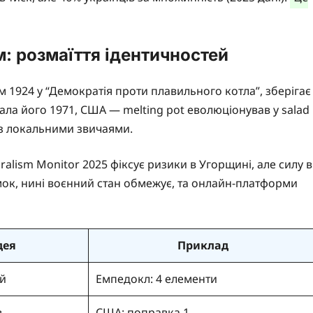
: розмаїття ідентичностей
 1924 у “Демократія проти плавильного котла”, зберігає
нала його 1971, США — melting pot еволюціонував у salad
 з локальними звичаями.
alism Monitor 2025 фіксує ризики в Угорщині, але силу в
умок, нині воєнний стан обмежує, та онлайн-платформи
дея
Приклад
ій
Емпедокл: 4 елементи
в
США: поправка 1