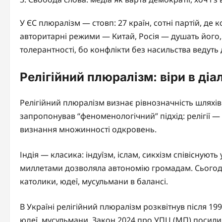
У ЄС плюралізм — стовп: 27 країн, сотні партій, д
авторитарні режими — Китай, Росія — душать його
толерантності, бо конфлікти без насильства ведуть 
Релігійний плюралізм: віри в діа
Релігійний плюралізм визнає рівнозначність шляхів 
запропонував “феноменологічний” підхід: релігії — 
визнання множинності одкровень.
Індія — класика: індуїзм, іслам, сикхізм співіснуют
миллетами дозволяла автономію громадам. Сьогодн
католики, юдеї, мусульмани в балансі.
В Україні релігійний плюралізм розквітнув після 199
юдеї, мусульмани. Закон 2024 про УПЦ (МП) посилив 