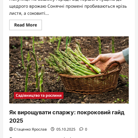
щедрого врожаю Сонячні промені пробиваються крізь
листя, а соковиті...
Read
Read More
more
about
Як
вирощувати
полуницю
на
городі:
покроковий
гайд
Садівництво та рослини
Як вирощувати спаржу: покроковий гайд
2025
Стаценко Ярослав
05.10.2025
0