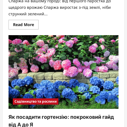
Спаржа на вашому городі: від першого паростка до
щедрого врожаю Спаржа виростає з-під землі, ніби
стрункий зелений...
Read
Read More
more
about
Як
вирощувати
спаржу:
покроковий
гайд
2025
Садівництво та рослини
Як посадити гортензію: покроковий гайд
від А до Я