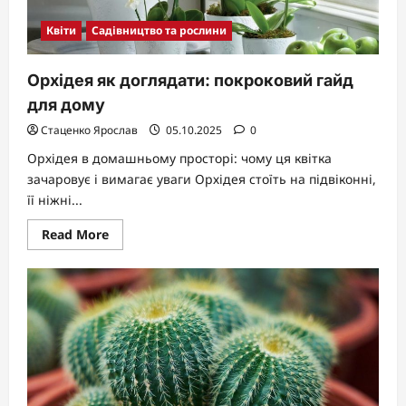
Квіти
Садівництво та рослини
Орхідея як доглядати: покроковий гайд
для дому
Стаценко Ярослав
05.10.2025
0
Орхідея в домашньому просторі: чому ця квітка
зачаровує і вимагає уваги Орхідея стоїть на підвіконні,
її ніжні...
Read
Read More
more
about
Орхідея
як
доглядати:
покроковий
гайд
для
дому