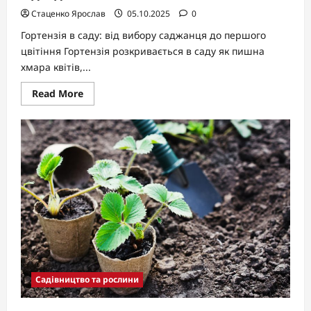
Стаценко Ярослав
05.10.2025
0
Гортензія в саду: від вибору саджанця до першого
цвітіння Гортензія розкривається в саду як пишна
хмара квітів,...
Read
Read More
more
about
Як
посадити
гортензію:
покроковий
гайд
від
А
до
Я
Садівництво та рослини