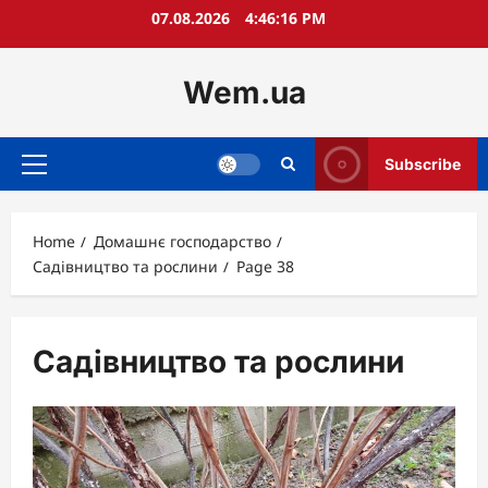
Skip
07.08.2026
4:46:18 PM
to
content
Wem.ua
Subscribe
Primary
Menu
Home
Домашнє господарство
Садівництво та рослини
Page 38
Садівництво та рослини