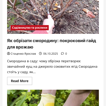
Садівництво та рослини
Як обрізати смородину: покроковий гайд
для врожаю
Стаценко Ярослав
06.10.2025
0
Смородина в саду: чому обрізка перетворює
звичайний кущ на джерело соковитих ягід Смородина
стоїть у саду, як...
Read
Read More
more
about
Як
обрізати
смородину:
покроковий
гайд