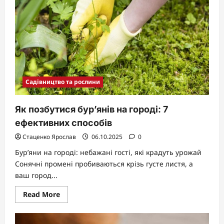
для
врожаю
Садівництво та рослини
Як позбутися бур’янів на городі: 7
ефективних способів
Стаценко Ярослав
06.10.2025
0
Бур’яни на городі: небажані гості, які крадуть урожай
Сонячні промені пробиваються крізь густе листя, а
ваш город...
Read
Read More
more
about
Як
позбутися