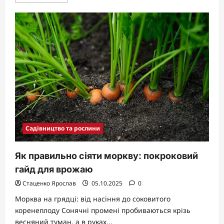
more
about
Грецький
горіх
як
правильно
вирощувати:
покроковий
гайд
Садівництво та рослини
Як правильно сіяти моркву: покроковий
гайд для врожаю
Стаценко Ярослав
05.10.2025
0
Морква на грядці: від насіння до соковитого
коренеплоду Сонячні промені пробиваються крізь
весняний туман, а в руках...