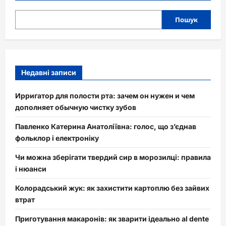
Пошук
Недавні записи
Ирригатор для полости рта: зачем он нужен и чем
дополняет обычную чистку зубов
Павленко Катерина Анатоліївна: голос, що з’єднав
фольклор і електроніку
Чи можна зберігати твердий сир в морозилці: правила
і нюанси
Колорадський жук: як захистити картоплю без зайвих
втрат
Приготування макаронів: як зварити ідеально al dente