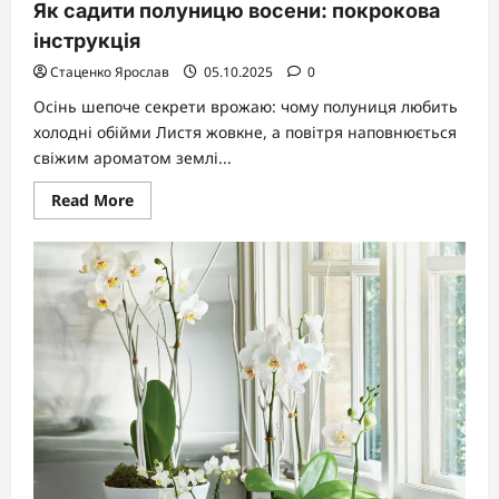
Як садити полуницю восени: покрокова
інструкція
Стаценко Ярослав
05.10.2025
0
Осінь шепоче секрети врожаю: чому полуниця любить
холодні обійми Листя жовкне, а повітря наповнюється
свіжим ароматом землі...
Read
Read More
more
about
Як
садити
полуницю
восени:
покрокова
інструкція