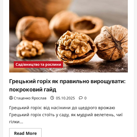
бур’янів
на
городі:
7
ефективних
способів
Садівництво та рослини
Грецький горіх як правильно вирощувати:
покроковий гайд
Стаценко Ярослав
05.10.2025
0
Грецький горіх: від насінини до щедрого врожаю
Грецький горіх стоїть у саду, як мудрий велетень, чиї
гілки...
Read
Read More