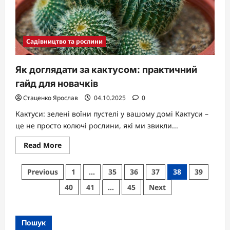
Садівництво та рослини
Як доглядати за кактусом: практичний
гайд для новачків
Стаценко Ярослав
04.10.2025
0
Кактуси: зелені воїни пустелі у вашому домі Кактуси –
це не просто колючі рослини, які ми звикли...
Read
Read More
more
about
Як
Пагінація
Previous
1
…
35
36
37
38
39
доглядати
за
записів
40
41
…
45
Next
кактусом:
практичний
гайд
для
новачків
Пошук