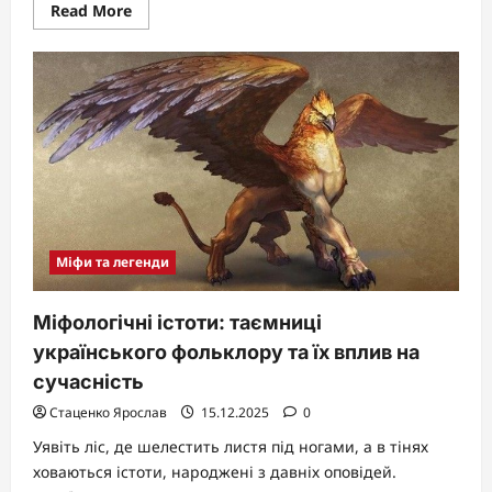
Read
Read More
more
about
Купідон:
це
бог
кохання
з
міфів
та
його
вічний
вплив
Міфи та легенди
Міфологічні істоти: таємниці
українського фольклору та їх вплив на
сучасність
Стаценко Ярослав
15.12.2025
0
Уявіть ліс, де шелестить листя під ногами, а в тінях
ховаються істоти, народжені з давніх оповідей.