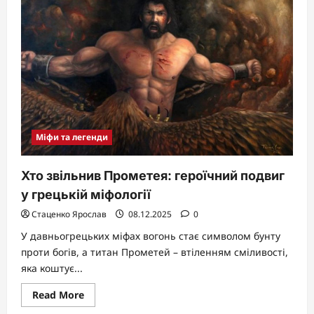
коня:
таємниці
античної
хитрості
Міфи та легенди
Хто звільнив Прометея: героїчний подвиг
у грецькій міфології
Стаценко Ярослав
08.12.2025
0
У давньогрецьких міфах вогонь стає символом бунту
проти богів, а титан Прометей – втіленням сміливості,
яка коштує...
Read
Read More
more
about