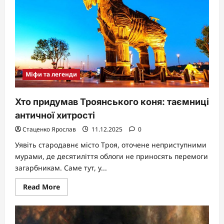
ковальства
в
грецькій
міфології
Міфи та легенди
Хто придумав Троянського коня: таємниці
античної хитрості
Стаценко Ярослав
11.12.2025
0
Уявіть стародавнє місто Троя, оточене неприступними
мурами, де десятиліття облоги не приносять перемоги
загарбникам. Саме тут, у...
Read
Read More
more
about
Хто
придумав
Троянського