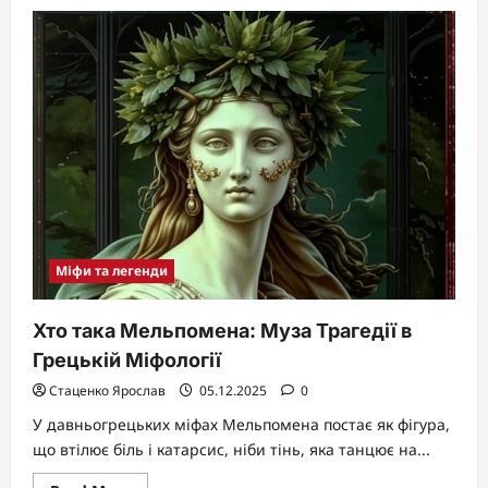
Хто
звільнив
Прометея:
героїчний
подвиг
у
грецькій
міфології
Міфи та легенди
Хто така Мельпомена: Муза Трагедії в
Грецькій Міфології
Стаценко Ярослав
05.12.2025
0
У давньогрецьких міфах Мельпомена постає як фігура,
що втілює біль і катарсис, ніби тінь, яка танцює на...