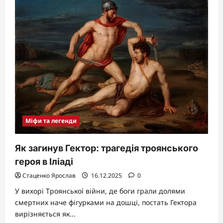
та
роль
у
фольклорі
Міфи та легенди
Як загинув Гектор: трагедія троянського
героя в Іліаді
Стаценко Ярослав
16.12.2025
0
У вихорі Троянської війни, де боги грали долями
смертних наче фігурками на дошці, постать Гектора
вирізняється як...