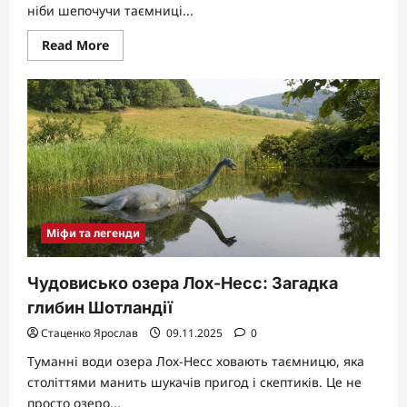
ніби шепочучи таємниці...
Read
Read More
more
about
Чи
Існують
Русалки:
Від
Міфів
до
Наукових
Фактів
Міфи та легенди
Чудовисько озера Лох-Несс: Загадка
глибин Шотландії
Стаценко Ярослав
09.11.2025
0
Туманні води озера Лох-Несс ховають таємницю, яка
століттями манить шукачів пригод і скептиків. Це не
просто озеро...