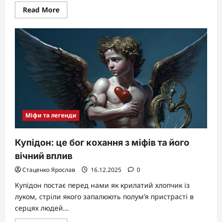
Read
Read More
more
about
Як
загинув
Гектор:
трагедія
троянського
героя
в
Іліаді
Міфи та легенди
Купідон: це бог кохання з міфів та його
вічний вплив
Стаценко Ярослав
16.12.2025
0
Купідон постає перед нами як крилатий хлопчик із
луком, стріли якого запалюють полум’я пристрасті в
серцях людей...