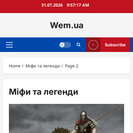
Skip
31.07.2026
9:57:19 AM
to
content
Wem.ua
Subscribe
Primary
Menu
Home
Міфи та легенди
Page 2
Міфи та легенди