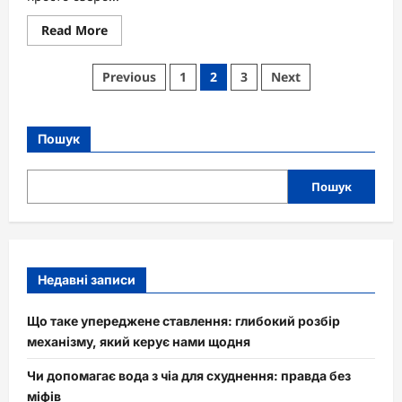
Read
Read More
more
about
Чудовисько
Пагінація
Previous
1
2
3
Next
озера
Лох-
записів
Несс:
Загадка
глибин
Пошук
Шотландії
Пошук
Недавні записи
Що таке упереджене ставлення: глибокий розбір
механізму, який керує нами щодня
Чи допомагає вода з чіа для схуднення: правда без
міфів