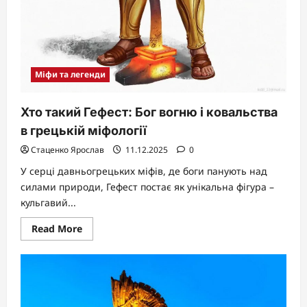
Міфи та легенди
Хто такий Гефест: Бог вогню і ковальства
в грецькій міфології
Стаценко Ярослав
11.12.2025
0
У серці давньогрецьких міфів, де боги панують над
силами природи, Гефест постає як унікальна фігура –
кульгавий...
Read
Read More
more
about
Хто
такий
Гефест:
Бог
вогню
і