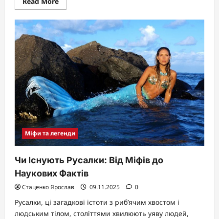
Read
Read More
more
about
Хто
така
Мельпомена:
Муза
Трагедії
в
Грецькій
Міфології
Міфи та легенди
Чи Існують Русалки: Від Міфів до
Наукових Фактів
Стаценко Ярослав
09.11.2025
0
Русалки, ці загадкові істоти з риб’ячим хвостом і
людським тілом, століттями хвилюють уяву людей,