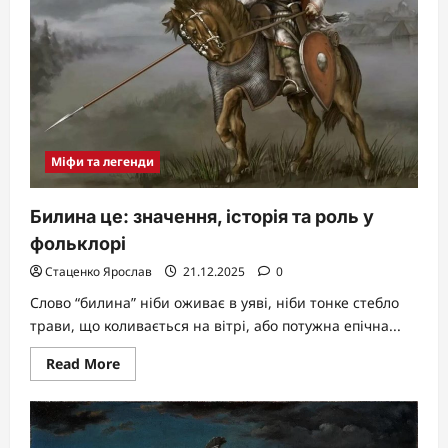
Міфи та легенди
Билина це: значення, історія та роль у
фольклорі
Стаценко Ярослав
21.12.2025
0
Слово “билина” ніби оживає в уяві, ніби тонке стебло
трави, що коливається на вітрі, або потужна епічна...
Read
Read More
more
about
Билина
це:
значення,
історія