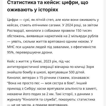
Статистика та кейси: цифри, що
оживають у історіях
Цифри — сухі, як літній степ, але коли вони оживають у
кейсах, стають епічними сагами. У 2024 році, за звітом
Росгвардії, кинологи з собаками провели 150 тисяч
обстежень, виявивши наркотиків на 2 мільярди рублів
— уявіть, скільки життів врятовано одним нюхом. У
МНС пси шукали людей під завалами, з ефективністю
95%, перевершуючи дрони.
Кейс з життя: у Києві, 2023 рік, під час
антитерористичної операції вівчарка по кличці Зоря
знайшла бомбу в школі, врятувавши 500 дітей.
Кинолог, ветеран з 15-річним стажем, зізнавався:
“Вона не просто пес — моя сестра в бою”. Інший
приклад з Сибіру: хаски врятували альпініста в заметі,
нюхаючи його подих за 2 км. Такі історії, з даними з
журналу “Кінологія та служба”, показують: статистика
— це не числа, а подихи врятованих.