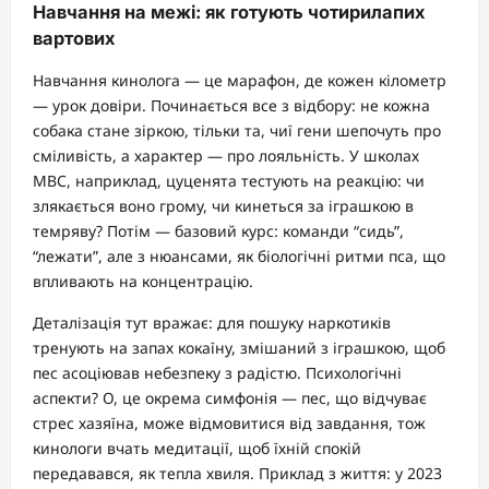
Навчання на межі: як готують чотирилапих
вартових
Навчання кинолога — це марафон, де кожен кілометр
— урок довіри. Починається все з відбору: не кожна
собака стане зіркою, тільки та, чиї гени шепочуть про
сміливість, а характер — про лояльність. У школах
МВС, наприклад, цуценята тестують на реакцію: чи
злякається воно грому, чи кинеться за іграшкою в
темряву? Потім — базовий курс: команди “сидь”,
“лежати”, але з нюансами, як біологічні ритми пса, що
впливають на концентрацію.
Деталізація тут вражає: для пошуку наркотиків
тренують на запах кокаїну, змішаний з іграшкою, щоб
пес асоціював небезпеку з радістю. Психологічні
аспекти? О, це окрема симфонія — пес, що відчуває
стрес хазяїна, може відмовитися від завдання, тож
кинологи вчать медитації, щоб їхній спокій
передавався, як тепла хвиля. Приклад з життя: у 2023