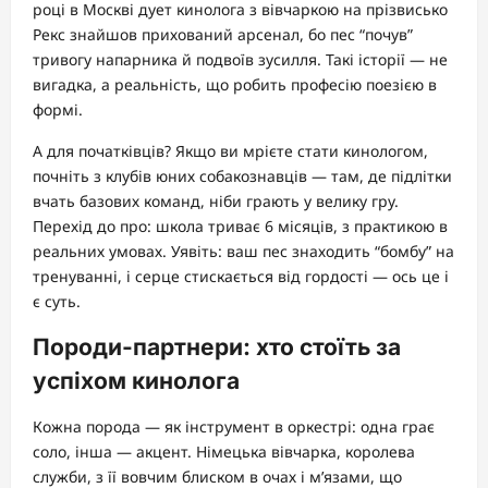
році в Москві дует кинолога з вівчаркою на прізвисько
Рекс знайшов прихований арсенал, бо пес “почув”
тривогу напарника й подвоїв зусилля. Такі історії — не
вигадка, а реальність, що робить професію поезією в
формі.
А для початківців? Якщо ви мрієте стати кинологом,
почніть з клубів юних собакознавців — там, де підлітки
вчать базових команд, ніби грають у велику гру.
Перехід до про: школа триває 6 місяців, з практикою в
реальних умовах. Уявіть: ваш пес знаходить “бомбу” на
тренуванні, і серце стискається від гордості — ось це і
є суть.
Породи-партнери: хто стоїть за
успіхом кинолога
Кожна порода — як інструмент в оркестрі: одна грає
соло, інша — акцент. Німецька вівчарка, королева
служби, з її вовчим блиском в очах і м’язами, що