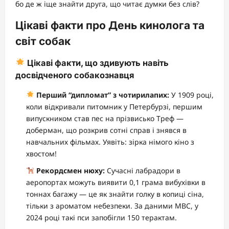
бо де ж іще знайти друга, що читає думки без слів?
Цікаві факти про День кинолога та
світ собак
Цікаві факти, що здивують навіть
досвідченого собакознавця
Перший “дипломат” з чотирилапих:
У 1909 році,
коли відкривали питомник у Петербурзі, першим
випускником став пес на прізвисько Треф —
доберман, що розкрив сотні справ і знявся в
навчальних фільмах. Уявіть: зірка німого кіно з
хвостом!
Рекордсмен нюху:
Сучасні лабрадори в
аеропортах можуть виявити 0,1 грама вибухівки в
тоннах багажу — це як знайти голку в копиці сіна,
тільки з ароматом небезпеки. За даними МВС, у
2024 році такі пси запобігли 150 терактам.