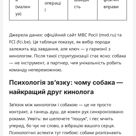
операці
(малин
сть
вправи
ї
уа)
Джерела даних: офіційний сайт МВС Росії (mvd.ru) та
FCI (fci.be). Ця таблиця показує, як вибір породи
залежить від завдання, але ключ — у гармонії з
кинологом. Після такої структуризації стає ясно: собака
— не інструмент, а партнер, чия унікальність робить
команду непереможною.
Психологія зв’язку: чому собака —
найкращий друг кинолога
Зв’язок між кинологом і собакою — це не просто
контракт, а танець душ, де кожен рух синхронізовано
роками. Уявіть: ви шепочете “пошук”, і пес мчить
уперед, бо чує не слово, а вібрацію вашого серця.
Психологічні аспекти тут глибокі: собаки розпізнають