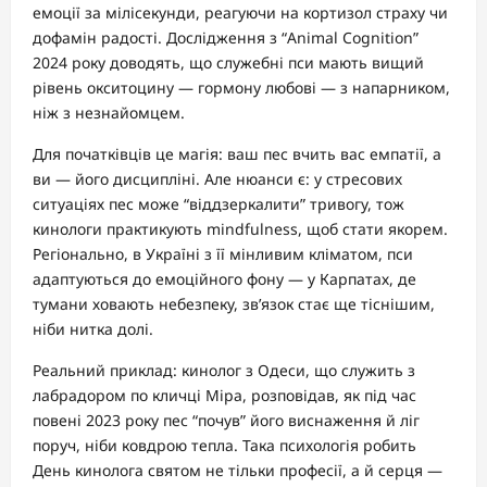
емоції за мілісекунди, реагуючи на кортизол страху чи
дофамін радості. Дослідження з “Animal Cognition”
2024 року доводять, що служебні пси мають вищий
рівень окситоцину — гормону любові — з напарником,
ніж з незнайомцем.
Для початківців це магія: ваш пес вчить вас емпатії, а
ви — його дисципліні. Але нюанси є: у стресових
ситуаціях пес може “віддзеркалити” тривогу, тож
кинологи практикують mindfulness, щоб стати якорем.
Регіонально, в Україні з її мінливим кліматом, пси
адаптуються до емоційного фону — у Карпатах, де
тумани ховають небезпеку, зв’язок стає ще тіснішим,
ніби нитка долі.
Реальний приклад: кинолог з Одеси, що служить з
лабрадором по кличці Міра, розповідав, як під час
повені 2023 року пес “почув” його виснаження й ліг
поруч, ніби ковдрою тепла. Така психологія робить
День кинолога святом не тільки професії, а й серця —