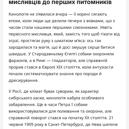
мисливців до перших питомників
Кинологія не з’явилася вчора — її корені сягають
епохи, коли люди ще делили печери з вовками, що з
часом стали нашими першими союзниками. Уявіть
первісного мисливця, який, замість того щоб тікати від
зграї, простягає руку з шматком м’яса: ось так
зародилася та магія, що й досі змушує серце битися
швидше. У Стародавньому Єгипті собаки охороняли
фараонів, а в Римі — гладиаторів, але справжній
прорив стався в Європі XIX століття, коли ентузіасти
почали систематизувати знання про породи й
дресирування.
У Росії, де клімат буває суворим, як характер
сибірського хаски, кинологія набула особливого
забарвлення. Ще в часи Петра I собаки
використовувалися для полювання та охорони, але
справжній поворот стався на початку XX століття. 21
червня 1909 року в Санкт-Петербурзі, де Нева шепоче