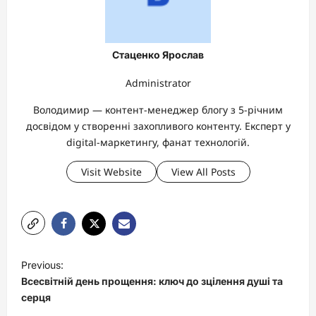
Стаценко Ярослав
Administrator
Володимир — контент-менеджер блогу з 5-річним
досвідом у створенні захопливого контенту. Експерт у
digital-маркетингу, фанат технологій.
Visit Website
View All Posts
P
Previous:
o
Всесвітній день прощення: ключ до зцілення душі та
s
серця