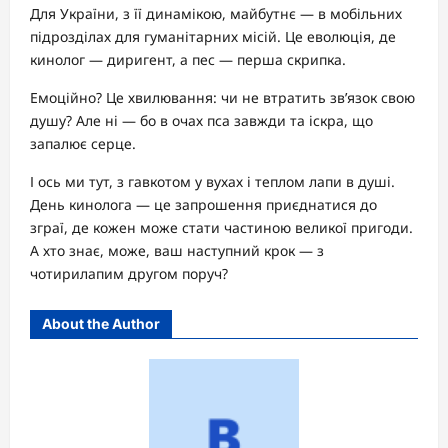
Для України, з її динамікою, майбутнє — в мобільних
підрозділах для гуманітарних місій. Це еволюція, де
кинолог — диригент, а пес — перша скрипка.
Емоційно? Це хвилювання: чи не втратить зв’язок свою
душу? Але ні — бо в очах пса завжди та іскра, що
запалює серце.
І ось ми тут, з гавкотом у вухах і теплом лапи в душі.
День кинолога — це запрошення приєднатися до
зграї, де кожен може стати частиною великої пригоди.
А хто знає, може, ваш наступний крок — з
чотирилапим другом поруч?
About the Author