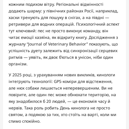
кожним подихом вітру. Регіональні відмінності
додають шарму: у північних районах Росії, наприклад,
хаски тренують для пошуку в снігах, а на півдні —
ретривери для водних операцій. Психологічний аспект
тут ключовий: пес не просто виконує команду, він
читає емоції хазяїна, як відкриту книгу. Дослідження з
журналу “Journal of Veterinary Behavior” показують, що
успішність дуету залежить від синхронізації серцевих
ритмів — уявіть, як двоє б’ються в унісон, ніби один
організм.
У 2025 році, з урахуванням нових викликів, кинологи
інтегрують технології: GPS-коміри для відстеження,
але нюх собаки лишається неперевершеним. Ви не
повірите, але один пес може обнюхати територію, на
яку знадобилося б 20 людей, — це економія часу й
нервів. Така роль робить День кинолога не просто
святом, а подякою за тих, хто стоїть на варті, коли ми
спимо спокійно.