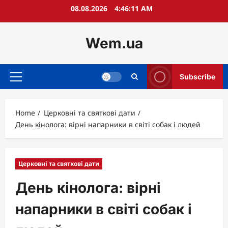
Skip
08.08.2026
4:46:13 AM
to
content
Wem.ua
Subscribe
Primary
Menu
Home
Церковні та святкові дати
День кінолога: вірні напарники в світі собак і людей
Церковні та святкові дати
День кінолога: вірні
напарники в світі собак і