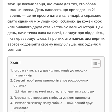
звук, це поклик серця, що лунає для тих, хто обрав
шлях кинолога. День кинолога, що припадає на 21
червня, — це не просто дата в календарі, а справжнє
свято єднання між людиною і собакою, де кожен крок
чотирилапого друга стає частиною великої історії. Цей
день, наче тепла лапа на плечі, нагадує про відданість,
яка перевершує слова, і про тих, хто навчає цих верних
вартових довіряти своєму нюху більше, ніж будь-якій
машині.
Зміст
Історія витоків: від давніх мисливців до перших
питомників
Сучасні герої: роль кинологів у правоохоронних
органах
Навчання на межі: як готують чотирилапих вартових
Породи-партнери: хто стоїть за успіхом кинолога
Психологія зв’язку: чому собака — найкращий друг
кинолога