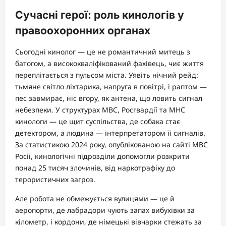
Сучасні герої: роль кинологів у
правоохоронних органах
Сьогодні кинолог — це не романтичний митець з
батогом, а висококваліфікований фахівець, чиє життя
переплітається з пульсом міста. Уявіть нічний рейд:
тьмяне світло ліхтарика, напруга в повітрі, і раптом —
пес завмирає, ніс вгору, як антена, що ловить сигнал
небезпеки. У структурах МВС, Росгвардії та МНС
кинологи — це щит суспільства, де собака стає
детектором, а людина — інтерпретатором її сигналів.
За статистикою 2024 року, опублікованою на сайті МВС
Росії, кинологічні підрозділи допомогли розкрити
понад 25 тисяч злочинів, від наркотрафіку до
терористичних загроз.
Але робота не обмежується вулицями — це й
аеропорти, де лабрадори чують запах вибухівки за
кілометр, і кордони, де німецькі вівчарки стежать за