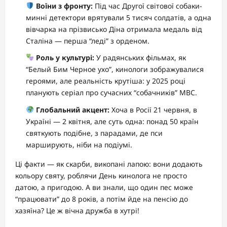
Воїни з фронту:
Під час Другої світової собаки-
минні детектори врятували 5 тисяч солдатів, а одна
вівчарка на прізвисько Діна отримала медаль від
Сталіна — перша “леді” з орденом.
Роль у культурі:
У радянських фільмах, як
“Белый Бим Черное ухо”, кинологи зображувалися
героями, але реальність крутіша: у 2025 році
планують серіал про сучасних “собачників” МВС.
Глобальний акцент:
Хоча в Росії 21 червня, в
Україні — 2 квітня, але суть одна: понад 50 країн
святкують подібне, з парадами, де пси
марширують, ніби на подіумі.
Ці факти — як скарби, викопані лапою: вони додають
кольору святу, роблячи День кинолога не просто
датою, а пригодою. А ви знали, що один пес може
“працювати” до 8 років, а потім йде на пенсію до
хазяїна? Це ж вічна дружба в хутрі!