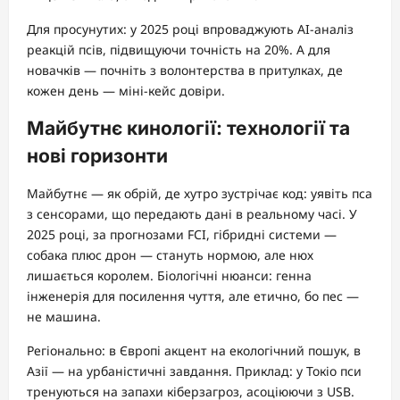
Для просунутих: у 2025 році впроваджують AI-аналіз
реакцій псів, підвищуючи точність на 20%. А для
новачків — почніть з волонтерства в притулках, де
кожен день — міні-кейс довіри.
Майбутнє кинології: технології та
нові горизонти
Майбутнє — як обрій, де хутро зустрічає код: уявіть пса
з сенсорами, що передають дані в реальному часі. У
2025 році, за прогнозами FCI, гібридні системи —
собака плюс дрон — стануть нормою, але нюх
лишається королем. Біологічні нюанси: генна
інженерія для посилення чуття, але етично, бо пес —
не машина.
Регіонально: в Європі акцент на екологічний пошук, в
Азії — на урбаністичні завдання. Приклад: у Токіо пси
тренуються на запахи кіберзагроз, асоціюючи з USB.