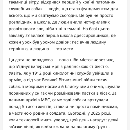
таємниці вітру, відкрився перший у країні питомник
служебних собак — подія, що стала фундаментом для
всього, що ми святкуємо сьогодні. Це був не просто
розплідник, а школа, де люди вчили чотирилапих
розпізнавати зло, ніби тіні в тумані. На базі цього
закладу з’явилася перша школа дрессировщиков, де
кожен урок був уроком довіри: пес вчив людину
терпінню, а людина — пса мети.
Ця дата не випадкова — вона ніби місток через час,
що з’єднує імперські мрії з радянською стійкістю.
Уявіть, як у 1912 році кинологічні служби увійшли в
армію, а під час Великої Вітчизняної війни тисячі
собак, з мокрими носами й блискучими очима, шукали
поранених у снігах чи розмінювали пастки в лісах. За
даними архівів МВС, саме тоді собаки врятували
понад 5 тисяч життів, стаючи не просто помічниками,
а частиною родини солдата. Сьогодні, у 2025 році,
коли технології мчать уперед, цей день нагадує: деякі
зв’язки вічні, як відбиток лапи на вологому ґрунті.