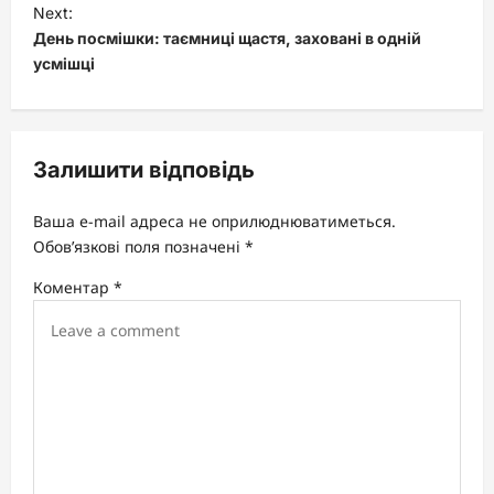
t
Next:
День посмішки: таємниці щастя, заховані в одній
n
усмішці
a
v
i
Залишити відповідь
g
a
Ваша e-mail адреса не оприлюднюватиметься.
t
Обов’язкові поля позначені
*
i
Коментар
*
o
n