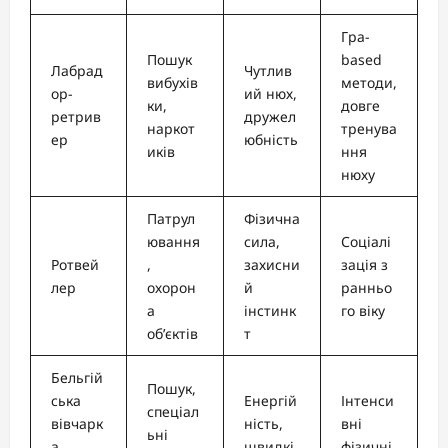
Гра-
Пошук
based
Лабрад
Чутлив
вибухів
методи,
ор-
ий нюх,
ки,
довге
ретрив
дружел
наркот
тренува
ер
юбність
иків
ння
нюху
Патрул
Фізична
ювання
сила,
Соціалі
Ротвей
,
захисни
зація з
лер
охорон
й
ранньо
а
інстинк
го віку
об’єктів
т
Бельгій
Пошук,
ська
Енергій
Інтенси
спеціал
вівчарк
ність,
вні
ьні
а
швидкі
фізичні