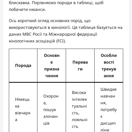
блискавка. Порівняємо породи в таблиці, щоб
побачити нюанси.
Ось короткий огляд основних порід, що
використовуються в кинології. Ця таблиця базується на
даних МВС Росії та Міжнародної федерації
кінологічних асоціацій (FCI).
Основн
Особли
е
Перева
вості
Порода
призна
ги
тренув
чення
ання
Швидке
Висока
Охорон
навчан
Німець
інтелек
а,
ня,
ка
туальні
пошук
потребу
вівчарк
сть,
злочин
є
а
лояльні
ців
дисцип
сть
ліни