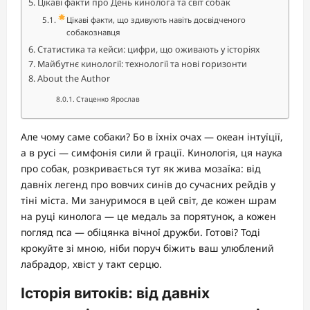
Цікаві факти про День кинолога та світ собак
Цікаві факти, що здивують навіть досвідченого
собакознавця
Статистика та кейси: цифри, що оживають у історіях
Майбутнє кинології: технології та нові горизонти
About the Author
Стаценко Ярослав
Але чому саме собаки? Бо в їхніх очах — океан інтуїції,
а в русі — симфонія сили й грації. Кинологія, ця наука
про собак, розкривається тут як жива мозаїка: від
давніх легенд про вовчих синів до сучасних рейдів у
тіні міста. Ми зануримося в цей світ, де кожен шрам
на руці кинолога — це медаль за порятунок, а кожен
погляд пса — обіцянка вічної дружби. Готові? Тоді
крокуйте зі мною, ніби поруч біжить ваш улюблений
лабрадор, хвіст у такт серцю.
Історія витоків: від давніх