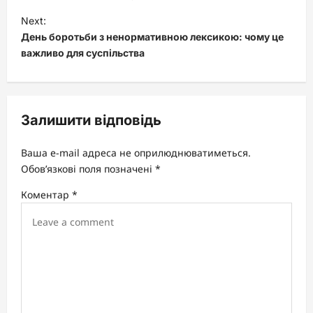
s
Next:
t
День боротьби з ненормативною лексикою: чому це
важливо для суспільства
n
a
v
Залишити відповідь
i
g
Ваша e-mail адреса не оприлюднюватиметься.
a
Обов’язкові поля позначені
*
t
Коментар
*
i
o
n