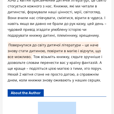
Хоча 2 квітня присвячений дитячій літературі, це свято
стосується кожного з нас. Книжки, які ми читали в
дитинстві, формували наші цінності, мрії, світогляд.
Вони вчили нас співчувати, сміятися, вірити в чудеса. І
навіть якщо ви давно не брали до рук казку, цей день –
чудовий привід згадати улюблену історію чи
подарувати книжку дитині, племіннику, хрещенику.
Повернутися до світу дитячої літератури – це наче
знову стати дитиною, повірити в магію і відчути, що
все можливо.
Тож візьміть книжку, сядьте зручніше і
дозвольте словам перенести вас у країну фантазій. А
ще краще – поділіться цією магією з тими, хто поруч.
Нехай 2 квітня стане не просто датою, а справжнім
днем, коли книжки знову оживають у наших серцях.
About the Author