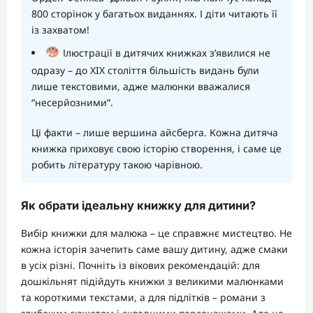
800 сторінок у багатьох виданнях. І діти читають її
із захватом!
Ілюстрації в дитячих книжках з’явилися не
одразу – до XIX століття більшість видань були
лише текстовими, адже малюнки вважалися
“несерйозними”.
Ці факти – лише вершина айсберга. Кожна дитяча
книжка приховує свою історію створення, і саме це
робить літературу такою чарівною.
Як обрати ідеальну книжку для дитини?
Вибір книжки для малюка – це справжнє мистецтво. Не
кожна історія зачепить саме вашу дитину, адже смаки
в усіх різні. Почніть із вікових рекомендацій: для
дошкільнят підійдуть книжки з великими малюнками
та короткими текстами, а для підлітків – романи з