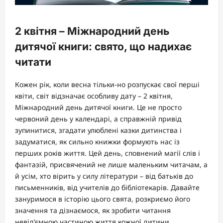
2 квітня – Міжнародний день
дитячої книги: свято, що надихає
читати
Кожен рік, коли весна тільки-но розпускає свої перші
квіти, світ відзначає особливу дату – 2 квітня,
Міжнародний день дитячої книги. Це не просто
червоний день у календарі, а справжній привід
зупинитися, згадати улюблені казки дитинства і
задуматися, як сильно книжки формують нас із
перших років життя. Цей день, сповнений магії слів і
фантазій, присвячений не лише маленьким читачам, а
й усім, хто вірить у силу літератури – від батьків до
письменників, від учителів до бібліотекарів. Давайте
зануримося в історію цього свята, розкриємо його
значення та дізнаємося, як зробити читання
невід’ємною частиною життя кожної дитини.