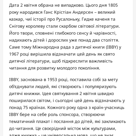
Дата 2 квітня обрана не випадково. Цього дня 1805
року народився Ганс Крістіан Андерсен – великий
казкар, чиї історії про Русалоньку, Гидке каченя та
Снігову королеву стали скарбом світової літератури.
Його твори, сповнені глибокого сенсу й чарівності,
надихають дітей і дорослих уже понад два століття.
Саме тому Міжнародна рада з дитячої книги (IBBY) у
1967 році вирішила відзначати цей день як свято
дитячої літератури, щоб підкреслити важливість
читання для розвитку молодого покоління.
IBBY, заснована в 1953 році, поставила собі за мету
об’єднувати людей, які створюють і популяризують
дитячі книжки. Ідея святкування 2 квітня швидко
поширилася світом, і сьогодні цей день відзначають у
понад 75 країнах. Кожного року одна з країн-учасниць
IBBY бере на себе роль спонсора, створюючи
тематичний плакат і послання до дітей, які закликають
до читання. Це своєрідний місток між культурами,
адже книжка – це універсальна мова, що не знає