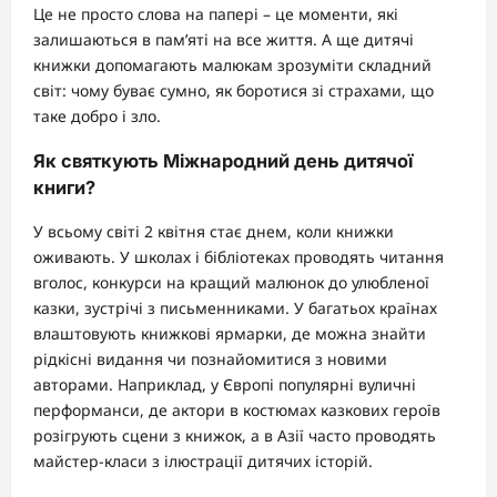
Це не просто слова на папері – це моменти, які
залишаються в пам’яті на все життя. А ще дитячі
книжки допомагають малюкам зрозуміти складний
світ: чому буває сумно, як боротися зі страхами, що
таке добро і зло.
Як святкують Міжнародний день дитячої
книги?
У всьому світі 2 квітня стає днем, коли книжки
оживають. У школах і бібліотеках проводять читання
вголос, конкурси на кращий малюнок до улюбленої
казки, зустрічі з письменниками. У багатьох країнах
влаштовують книжкові ярмарки, де можна знайти
рідкісні видання чи познайомитися з новими
авторами. Наприклад, у Європі популярні вуличні
перформанси, де актори в костюмах казкових героїв
розігрують сцени з книжок, а в Азії часто проводять
майстер-класи з ілюстрації дитячих історій.