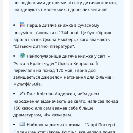
несподіваними деталями зі світу дитячих книжок,
які здивують і маленьких, і дорослих читачів!
Перша дитяча книжка в сучасному
розумінні з’явилася в 1744 році. Це був збірник
віршів і казок Джона Ньюбері, якого вважають
“батьком дитячої літератури”.
Найпопулярніша дитяча книжка у світі –
“Аліса в Країні чудес” Льюїса Керролла. Її
переклали на понад 170 мов, і вона досі
залишається джерелом натхнення для фільмів і
мультфільмів.
✍️
Ганс Крістіан Андерсен, чиїм днем
народження відзначають це свято, написав понад
150 казок, але сам вважав себе більше
драматургом, ніж казкарем.
Найдовша дитяча книжка – “Гаррі Поттер і
Орден Фенікса” Джоан Роулінг, яка налічує понад