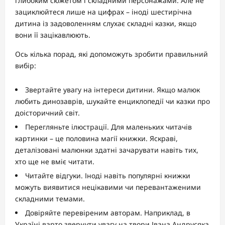
глибоким сюжетом і складними персонажами. Але не
зациклюйтеся лише на цифрах – іноді шестирічна
дитина із задоволенням слухає складні казки, якщо
вони її зацікавлюють.
Ось кілька порад, які допоможуть зробити правильний
вибір:
Звертайте увагу на інтереси дитини. Якщо малюк
любить динозаврів, шукайте енциклопедії чи казки про
доісторичний світ.
Перегляньте ілюстрації. Для маленьких читачів
картинки – це половина магії книжки. Яскраві,
деталізовані малюнки здатні зачарувати навіть тих,
хто ще не вміє читати.
Читайте відгуки. Іноді навіть популярні книжки
можуть виявитися нецікавими чи перевантаженими
складними темами.
Довіряйте перевіреним авторам. Наприклад, в
Україні варто звернути увагу на твори Івана Андрусяка