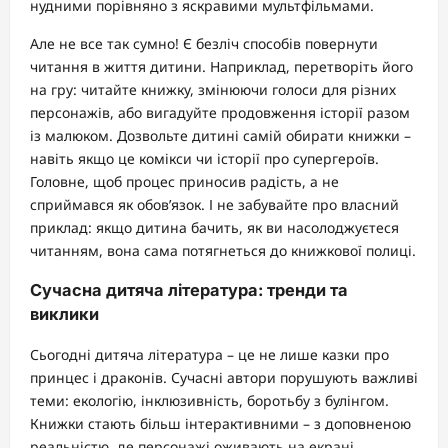
нудними порівняно з яскравими мультфільмами.
Але не все так сумно! Є безліч способів повернути
читання в життя дитини. Наприклад, перетворіть його
на гру: читайте книжку, змінюючи голоси для різних
персонажів, або вигадуйте продовження історії разом
із малюком. Дозвольте дитині самій обирати книжки –
навіть якщо це комікси чи історії про супергероїв.
Головне, щоб процес приносив радість, а не
сприймався як обов’язок. І не забувайте про власний
приклад: якщо дитина бачить, як ви насолоджуєтеся
читанням, вона сама потягнеться до книжкової полиці.
Сучасна дитяча література: тренди та
виклики
Сьогодні дитяча література – це не лише казки про
принцес і драконів. Сучасні автори порушують важливі
теми: екологію, інклюзивність, боротьбу з булінгом.
Книжки стають більш інтерактивними – з доповненою
реальністю, де персонажі оживають на екрані