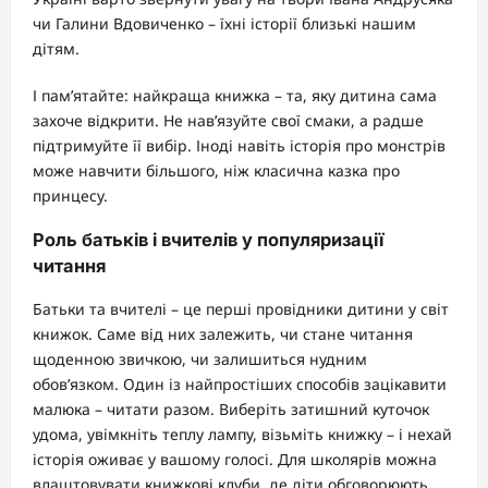
чи Галини Вдовиченко – їхні історії близькі нашим
дітям.
І пам’ятайте: найкраща книжка – та, яку дитина сама
захоче відкрити. Не нав’язуйте свої смаки, а радше
підтримуйте її вибір. Іноді навіть історія про монстрів
може навчити більшого, ніж класична казка про
принцесу.
Роль батьків і вчителів у популяризації
читання
Батьки та вчителі – це перші провідники дитини у світ
книжок. Саме від них залежить, чи стане читання
щоденною звичкою, чи залишиться нудним
обов’язком. Один із найпростіших способів зацікавити
малюка – читати разом. Виберіть затишний куточок
удома, увімкніть теплу лампу, візьміть книжку – і нехай
історія оживає у вашому голосі. Для школярів можна
влаштовувати книжкові клуби, де діти обговорюють