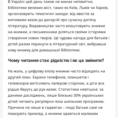
В Україні цей день також не минає непомітно.
Бібліотеки великих міст, таких як Київ, Львів чи Харків,
організовують тематичні заходи: від квестів за
мотивами казок до дискусій про сучасну дитячу
літературу. Видавництва часто влаштовують знижки
на книжки, а письменники діляться своїми історіями
створення нових творів. Це чудова нагода для батьків і
дітей разом поринути в літературний світ, вибравши
нову книжку для домашньої бібліотеки.
Чому читання стає рідкістю і як це змінити?
На жаль, у цифрову епоху книжки часто відходять на
другий план. Екрани телефонів, планшетів і
телевізорів витісняють паперові сторінки, а діти все
рідше беруть до рук казки. Статистика невтішна: за
даними досліджень, лише близько 30% українських
дітей читають регулярно поза шкільною програмою.
Причина не лише в гаджетах – іноді батьки самі не
показують приклад, а книжки здаються малюкам