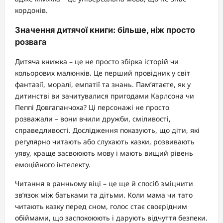
кордонів.
Значення дитячої книги: більше, ніж просто
розвага
Дитяча книжка – це не просто збірка історій чи
кольорових малюнків. Це перший провідник у світ
фантазії, моралі, емпатії та знань. Пам’ятаєте, як у
дитинстві ви зачитувалися пригодами Карлсона чи
Пеппі Довгапанчоха? Ці персонажі не просто
розважали – вони вчили дружби, сміливості,
справедливості. Дослідження показують, що діти, які
регулярно читають або слухають казки, розвивають
уяву, краще засвоюють мову і мають вищий рівень
емоційного інтелекту.
Читання в ранньому віці – це ще й спосіб зміцнити
зв’язок між батьками та дітьми. Коли мама чи тато
читають казку перед сном, голос стає своєрідним
обіймами, що заспокоюють і дарують відчуття безпеки.