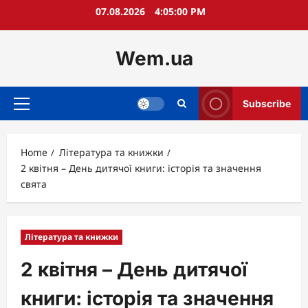
Skip
07.08.2026
4:05:01 PM
to
content
Wem.ua
Subscribe
Primary
Menu
Home
Література та книжки
2 квітня – День дитячої книги: історія та значення
свята
Література та книжки
2 квітня – День дитячої
книги: історія та значення