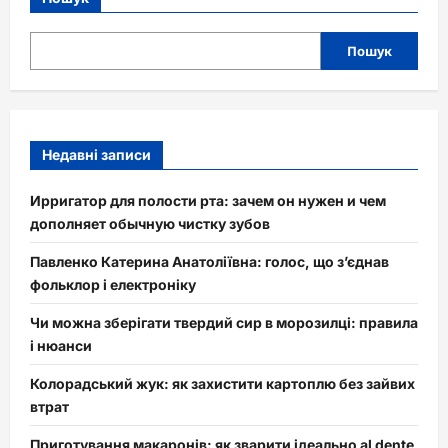
Пошук
Недавні записи
Ирригатор для полости рта: зачем он нужен и чем
дополняет обычную чистку зубов
Павленко Катерина Анатоліївна: голос, що з’єднав
фольклор і електроніку
Чи можна зберігати твердий сир в морозилці: правила
і нюанси
Колорадський жук: як захистити картоплю без зайвих
втрат
Приготування макаронів: як зварити ідеально al dente