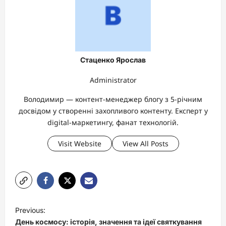
Стаценко Ярослав
Administrator
Володимир — контент-менеджер блогу з 5-річним
досвідом у створенні захопливого контенту. Експерт у
digital-маркетингу, фанат технологій.
Visit Website
View All Posts
P
Previous:
o
День космосу: історія, значення та ідеї святкування