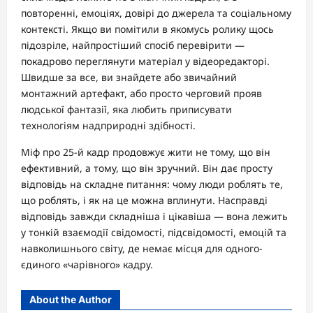
повторенні, емоціях, довірі до джерела та соціальному
контексті. Якщо ви помітили в якомусь ролику щось
підозріле, найпростіший спосіб перевірити —
покадрово переглянути матеріал у відеоредакторі.
Швидше за все, ви знайдете або звичайний
монтажний артефакт, або просто черговий прояв
людської фантазії, яка любить приписувати
технологіям надприродні здібності.
Міф про 25-й кадр продовжує жити не тому, що він
ефективний, а тому, що він зручний. Він дає просту
відповідь на складне питання: чому люди роблять те,
що роблять, і як на це можна вплинути. Насправді
відповідь завжди складніша і цікавіша — вона лежить
у тонкій взаємодії свідомості, підсвідомості, емоцій та
навколишнього світу, де немає місця для одного-
єдиного «чарівного» кадру.
About the Author