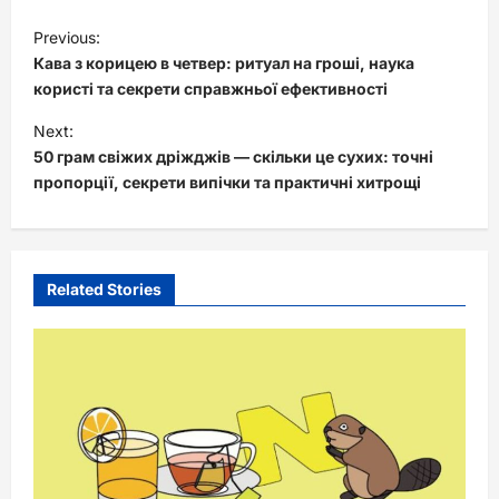
P
Previous:
o
Кава з корицею в четвер: ритуал на гроші, наука
s
користі та секрети справжньої ефективності
t
Next:
50 грам свіжих дріжджів — скільки це сухих: точні
n
пропорції, секрети випічки та практичні хитрощі
a
v
i
Related Stories
g
a
t
i
o
n