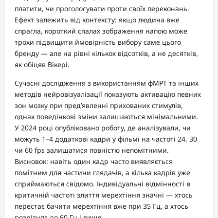
платити, чи проголосувати проти своїх переконань.
Ефект залежить від контексту: якщо людина вже
спрагла, короткий спалах зображення напою може
трохи підвищити ймовірність вибору саме цього
бренду — але на рівні кількох відсотків, а не десятків,
як обіцяв Вікері.
Сучасні дослідження з використанням фМРТ та інших
методів нейровізуалізації показують активацію певних
зон мозку при пред’явленні прихованих стимулів,
однак поведінкові зміни залишаються мінімальними.
У 2024 році опубліковано роботу, де аналізували, чи
можуть 1–4 додаткові кадри у фільмі на частоті 24, 30
чи 60 fps залишатися повністю непомітними.
Висновок: навіть один кадр часто виявляється
помітним для частини глядачів, а кілька кадрів уже
сприймаються свідомо. Індивідуальні відмінності в
критичній частоті злиття мерехтіння значні — хтось
перестає бачити мерехтіння вже при 35 Гц, а хтось
розрізняє до 60 Гц і вище.