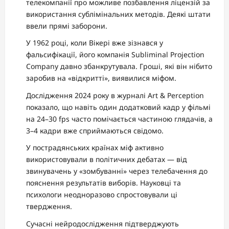
телекомпанії про можливе позбавлення ліцензій за
використання сублімінальних методів. Деякі штати
ввели прямі заборони.
У 1962 році, коли Вікері вже зізнався у
фальсифікації, його компанія Subliminal Projection
Company давно збанкрутувала. Гроші, які він нібито
заробив на «відкритті», виявилися міфом.
Дослідження 2024 року в журналі Art & Perception
показало, що навіть один додатковий кадр у фільмі
на 24–30 fps часто помічається частиною глядачів, а
3–4 кадри вже сприймаються свідомо.
У пострадянських країнах міф активно
використовували в політичних дебатах — від
звинувачень у «зомбуванні» через телебачення до
пояснення результатів виборів. Науковці та
психологи неодноразово спростовували ці
твердження.
Сучасні нейродослідження підтверджують