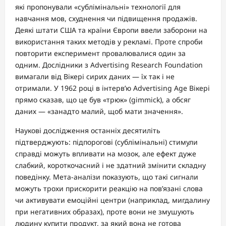
які пропонували «сублімінальні» технології для
навчання мов, схуднення чи підвищення продажів.
Деякі штати США та країни Європи ввели заборони на
використання таких методів у рекламі. Проте спроби
повторити експеримент провалювалися один за
одним. Дослідники з Advertising Research Foundation
вимагали від Вікері сирих даних — їх так і не
отримали. У 1962 році в інтерв’ю Advertising Age Вікері
прямо сказав, що це був «трюк» (gimmick), а обсяг
даних — «занадто малий, щоб мати значення».
Наукові дослідження останніх десятиліть
підтверджують: підпорогові (сублімінальні) стимули
справді можуть впливати на мозок, але ефект дуже
слабкий, короткочасний і не здатний змінити складну
поведінку. Мета-аналізи показують, що такі сигнали
можуть трохи прискорити реакцію на пов’язані слова
чи активувати емоційні центри (наприклад, мигдалину
при негативних образах), проте вони не змушують
людину купити продукт, за який вона не готова