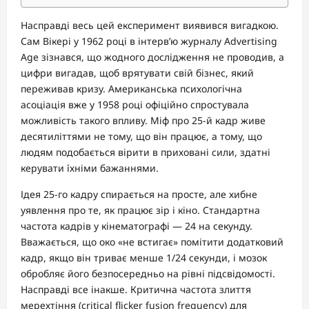
Насправді весь цей експеримент виявився вигадкою.
Сам Вікері у 1962 році в інтерв’ю журналу Advertising
Age зізнався, що жодного дослідження не проводив, а
цифри вигадав, щоб врятувати свій бізнес, який
переживав кризу. Американська психологічна
асоціація вже у 1958 році офіційно спростувала
можливість такого впливу. Міф про 25-й кадр живе
десятиліттями не тому, що він працює, а тому, що
людям подобається вірити в приховані сили, здатні
керувати їхніми бажаннями.
Ідея 25-го кадру спирається на просте, але хибне
уявлення про те, як працює зір і кіно. Стандартна
частота кадрів у кінематографі — 24 на секунду.
Вважається, що око «не встигає» помітити додатковий
кадр, якщо він триває менше 1/24 секунди, і мозок
обробляє його безпосередньо на рівні підсвідомості.
Насправді все інакше. Критична частота злиття
мерехтіння (critical flicker fusion frequency) для