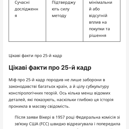
Сучасні
Підтверджу
мінімальни
дослідженн
ють силу
й або
я
методу
відсутній
вплив на
покупки та
рішення
Цікаві факти про 25-й кадр
Цікаві факти про 25-й кадр
Міф про 25-й кадр породив не лише заборони в
законодавстві багатьох країн, а й цілу субкультуру
конспірологічних теорій. Ось кілька менш відомих
деталей, які показують, наскільки глибоко ця історія
проникла в масову свідомість.
Після заяви Вікері в 1957 році Федеральна комісія зі
зв’язку США (FCC) швидко відреагувала і попередила