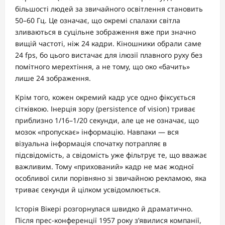
більшості людей за звичайного освітлення становить
50–60 Гц. Це означає, що окремі спалахи світла
зливаються в суцільне зображення вже при значно
вищій частоті, ніж 24 кадри. Кіношники обрали саме
24 fps, бо цього вистачає для ілюзії плавного руху без
помітного мерехтіння, а не тому, що око «бачить»
лише 24 зображення.
Крім того, кожен окремий кадр усе одно фіксується
сітківкою. Інерція зору (persistence of vision) триває
приблизно 1/16–1/20 секунди, але це не означає, що
мозок «пропускає» інформацію. Навпаки — вся
візуальна інформація спочатку потрапляє в
підсвідомість, а свідомість уже фільтрує те, що вважає
важливим. Тому «прихований» кадр не має жодної
особливої сили порівняно зі звичайною рекламою, яка
триває секунди й цілком усвідомлюється.
Історія Вікері розгорнулася швидко й драматично.
Після прес-конференції 1957 року з’явилися компанії,