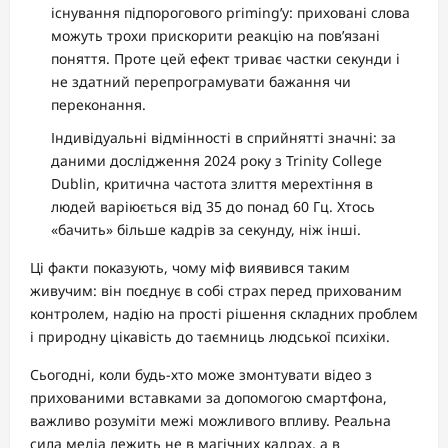
існування підпорогового priming’у: приховані слова
можуть трохи прискорити реакцію на пов’язані
поняття. Проте цей ефект триває частки секунди і
не здатний перепрограмувати бажання чи
переконання.
Індивідуальні відмінності в сприйнятті значні: за
даними дослідження 2024 року з Trinity College
Dublin, критична частота злиття мерехтіння в
людей варіюється від 35 до понад 60 Гц. Хтось
«бачить» більше кадрів за секунду, ніж інші.
Ці факти показують, чому міф виявився таким
живучим: він поєднує в собі страх перед прихованим
контролем, надію на прості рішення складних проблем
і природну цікавість до таємниць людської психіки.
Сьогодні, коли будь-хто може змонтувати відео з
прихованими вставками за допомогою смартфона,
важливо розуміти межі можливого впливу. Реальна
сила медіа лежить не в магічних кадрах, а в