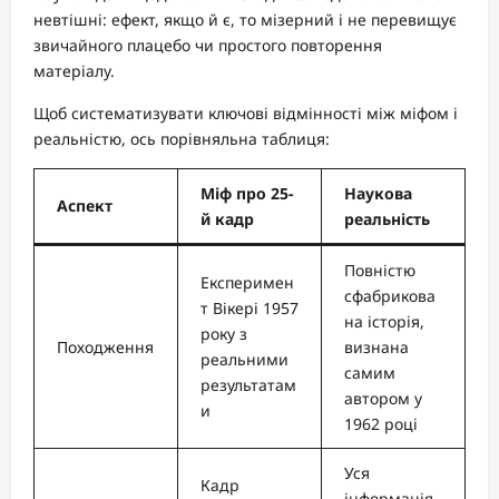
невтішні: ефект, якщо й є, то мізерний і не перевищує
звичайного плацебо чи простого повторення
матеріалу.
Щоб систематизувати ключові відмінності між міфом і
реальністю, ось порівняльна таблиця:
Міф про 25-
Наукова
Аспект
й кадр
реальність
Повністю
Експеримен
сфабрикова
т Вікері 1957
на історія,
року з
Походження
визнана
реальними
самим
результатам
автором у
и
1962 році
Уся
Кадр
інформація