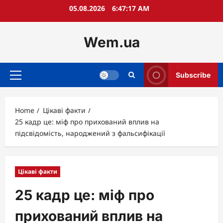
Skip
05.08.2026
6:47:18 AM
to
content
Wem.ua
Subscribe
Primary
Menu
Home
Цікаві факти
25 кадр це: міф про прихований вплив на
підсвідомість, народжений з фальсифікації
Цікаві факти
25 кадр це: міф про
прихований вплив на