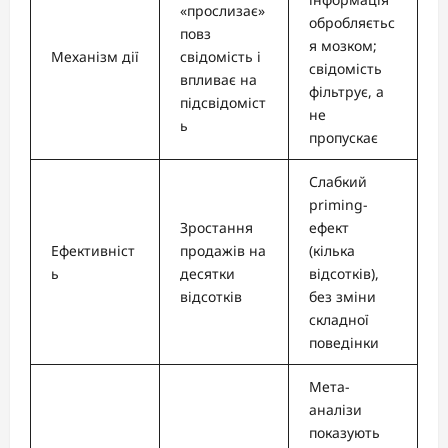
«прослизає»
обробляєтьс
повз
я мозком;
Механізм дії
свідомість і
свідомість
впливає на
фільтрує, а
підсвідоміст
не
ь
пропускає
Слабкий
priming-
Зростання
ефект
Ефективніст
продажів на
(кілька
ь
десятки
відсотків),
відсотків
без зміни
складної
поведінки
Мета-
аналізи
показують