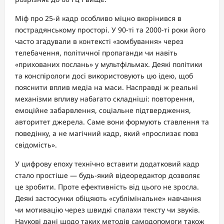
Міф про 25-й кадр особливо міцно вкорінився в
пострадянському просторі. У 90-ті та 2000-ті роки його
часто згадували в контексті «зомбування» через
телебачення, політичної пропаганди чи навіть
«прихованих послань» у мультфільмах. Деякі політики
та конспірологи досі використовують цю ідею, щоб
пояснити вплив медіа на маси. Насправді ж реальні
механізми впливу набагато складніші: повторення,
емоційне забарвлення, соціальне підтвердження,
авторитет джерела. Саме вони формують ставлення та
поведінку, а не магічний кадр, який «прослизає повз
свідомість».
У цифрову епоху технічно вставити додатковий кадр
стало простіше — будь-який відеоредактор дозволяє
це зробити. Проте ефективність від цього не зросла.
Деякі застосунки обіцяють «сублімінальне» навчання
чи мотивацію через швидкі спалахи тексту чи звуків.
Наукові дані щодо таких методів самодопомоги також