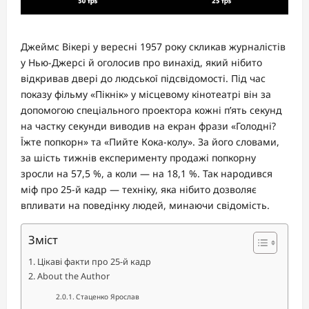
Джеймс Вікері у вересні 1957 року скликав журналістів
у Нью-Джерсі й оголосив про винахід, який нібито
відкривав двері до людської підсвідомості. Під час
показу фільму «Пікнік» у місцевому кінотеатрі він за
допомогою спеціального проектора кожні п’ять секунд
на частку секунди виводив на екран фрази «Голодні?
Їжте попкорн» та «Пийте Кока-колу». За його словами,
за шість тижнів експерименту продажі попкорну
зросли на 57,5 %, а коли — на 18,1 %. Так народився
міф про 25-й кадр — техніку, яка нібито дозволяє
впливати на поведінку людей, минаючи свідомість.
Зміст
Цікаві факти про 25-й кадр
About the Author
Стаценко Ярослав