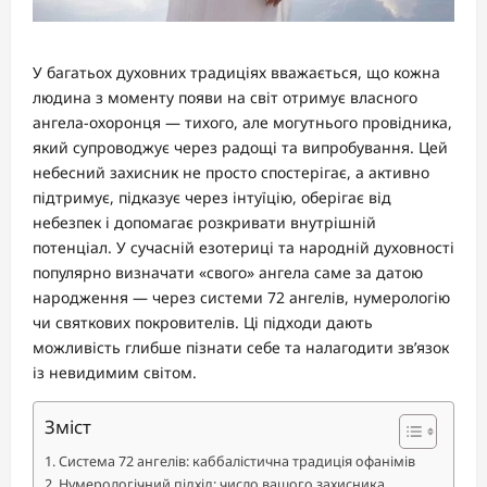
У багатьох духовних традиціях вважається, що кожна
людина з моменту появи на світ отримує власного
ангела-охоронця — тихого, але могутнього провідника,
який супроводжує через радощі та випробування. Цей
небесний захисник не просто спостерігає, а активно
підтримує, підказує через інтуїцію, оберігає від
небезпек і допомагає розкривати внутрішній
потенціал. У сучасній езотериці та народній духовності
популярно визначати «свого» ангела саме за датою
народження — через системи 72 ангелів, нумерологію
чи святкових покровителів. Ці підходи дають
можливість глибше пізнати себе та налагодити зв’язок
із невидимим світом.
Зміст
Система 72 ангелів: каббалістична традиція офанімів
Нумерологічний підхід: число вашого захисника