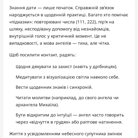
Знання дати — лише початок. Справжній зв’язок
народжується в щоденній практиці. Багато хто помічає
«підказки»: повторювані числа (111, 222), пір’я на
шляху, несподівану допомогу від незнайомців,
внутрішній голос у критичний момент. Це не
випадковості, а мова ангелів — тиха, але чітка.
Щоб посилити контакт, радять:
Щодня дякувати за захист (навіть у дрібницях).
Медитувати з візуалізацією світла навколо себе.
Вести щоденник знаків і синхроній.
Читати молитви (наприклад, до свого ангела чи
архангела Михаїла).
Бути відкритим до інтуїції — ангел часто говорить
через «відчуття в грудях» або раптове натхнення.
Життя з усвідомленням небесного супутника змінює