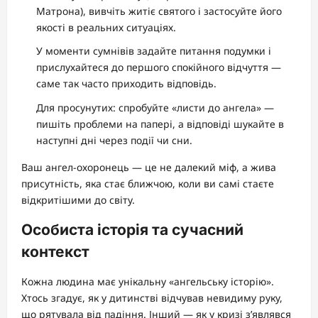
Матрона), вивчіть житіє святого і застосуйте його
якості в реальних ситуаціях.
У моменти сумнівів задайте питання подумки і
прислухайтеся до першого спокійного відчуття —
саме так часто приходить відповідь.
Для просунутих: спробуйте «листи до ангела» —
пишіть проблеми на папері, а відповіді шукайте в
наступні дні через події чи сни.
Ваш ангел-охоронець — це не далекий міф, а жива
присутність, яка стає ближчою, коли ви самі стаєте
відкритішими до світу.
Особиста історія та сучасний
контекст
Кожна людина має унікальну «ангельську історію».
Хтось згадує, як у дитинстві відчував невидиму руку,
що рятувала від падіння. Інший — як у кризі з’являвся