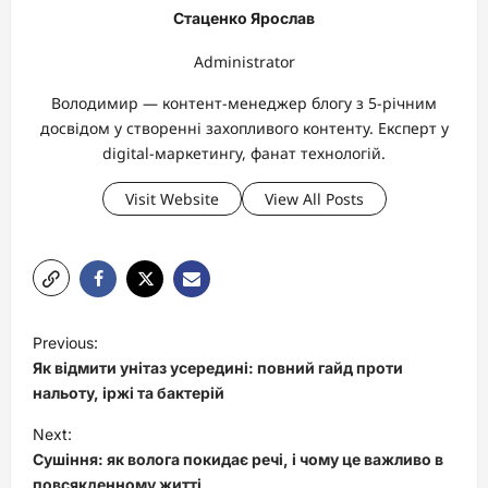
Стаценко Ярослав
Administrator
Володимир — контент-менеджер блогу з 5-річним
досвідом у створенні захопливого контенту. Експерт у
digital-маркетингу, фанат технологій.
Visit Website
View All Posts
P
Previous:
o
Як відмити унітаз усередині: повний гайд проти
s
нальоту, іржі та бактерій
t
Next:
Сушіння: як волога покидає речі, і чому це важливо в
n
повсякденному житті