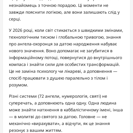
незнайомець з точною порадою. Ці моменти не
завжди пояснити логікою, але вони залишають слід у
серці.
У 2026 році, коли світ стикається з швидкими змінами,
технологічним тиском і глобальною тривогою, знання
про ангела-охоронця за датою народження набуває
нового значення. Воно допомагає не загубитися в
інформаційному потоці, повернутися до внутрішнього
компаса і знайти сили для особистих трансформацій.
Це не заміна психологу чи лікареві, а доповнення —
спосіб працювати з душею паралельно з тілом і
розумом.
Різні системи (72 ангели, нумерологія, святі) не
суперечать, а доповнюють одна одну. Одна людина
може знайти натхнення в каббалістичному імені, інша
— в молитві до святого за датою. Головне — не
механічно «вирахувати», а відчути, як це знання
резонує з вашим життям.