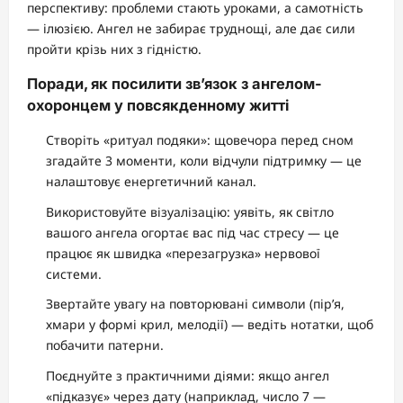
перспективу: проблеми стають уроками, а самотність
— ілюзією. Ангел не забирає труднощі, але дає сили
пройти крізь них з гідністю.
Поради, як посилити зв’язок з ангелом-
охоронцем у повсякденному житті
Створіть «ритуал подяки»: щовечора перед сном
згадайте 3 моменти, коли відчули підтримку — це
налаштовує енергетичний канал.
Використовуйте візуалізацію: уявіть, як світло
вашого ангела огортає вас під час стресу — це
працює як швидка «перезагрузка» нервової
системи.
Звертайте увагу на повторювані символи (пір’я,
хмари у формі крил, мелодії) — ведіть нотатки, щоб
побачити патерни.
Поєднуйте з практичними діями: якщо ангел
«підказує» через дату (наприклад, число 7 —