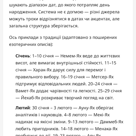
шукають діапазон дат, до якого потрапляє день
народження. Система не є догмою — різні джерела
можуть трохи відрізнятися в датах чи акцентах, але
загальна структура зберігається.
Ось приклади з традиції (адаптовано з поширених
езотеричних описів):
Січень
: 1–10 січня — Немем-Ях веде до життєвих
висот, але вимагає внутрішньої стійкості. 11–15
січня — Харак-Ях дарує силу для перемог і
правильного вибору. 16–19 січня — Метсер-Ях
підтримує відповідальних людей. 20–24 січня —
Вамет-Ях додає чарівності та легкості. 25–29 січня
— Йехаб-Ях розкриває творчий погляд на світ.
Лютий
: 30 січня – 3 лютого — Ауну-Ях оберігає
аналітиків і науковців. 4–8 лютого — Мекі-Ях
надихає на якісні зміни. 9–13 лютого — Даммеб-Ях
любить пригодників. 14–18 лютого — Менака-Ях
пробуджує до дії. 19–23 лютого — Аяу-Ях