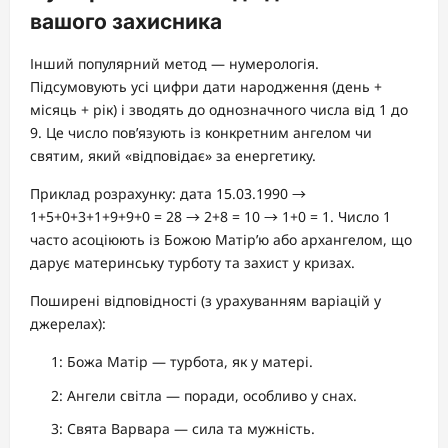
вашого захисника
Інший популярний метод — нумерологія.
Підсумовують усі цифри дати народження (день +
місяць + рік) і зводять до однозначного числа від 1 до
9. Це число пов’язують із конкретним ангелом чи
святим, який «відповідає» за енергетику.
Приклад розрахунку: дата 15.03.1990 →
1+5+0+3+1+9+9+0 = 28 → 2+8 = 10 → 1+0 = 1. Число 1
часто асоціюють із Божою Матір’ю або архангелом, що
дарує материнську турботу та захист у кризах.
Поширені відповідності (з урахуванням варіацій у
джерелах):
1: Божа Матір — турбота, як у матері.
2: Ангели світла — поради, особливо у снах.
3: Свята Варвара — сила та мужність.