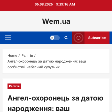
Skip
06.08.2026
9:39:17 AM
to
content
Wem.ua
Subscribe
Primary
Menu
Home
Релігія
Ангел-охоронець за датою народження: ваш
особистий небесний супутник
Релігія
Ангел-охоронець за датою
народження: ваш