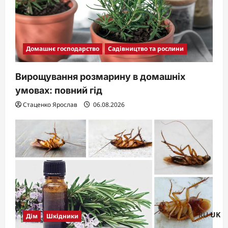
Домашнє господарство
Садівництво та рослини
Вирощування розмарину в домашніх
умовах: повний гід
Стаценко Ярослав
06.08.2026
RU
UK
Дім
Шкідники