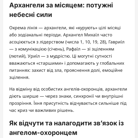
Архангели за місяцем: потужні
небесні сили
Окрема лінія — архангели, які «курують» цілі місяці
або зодіакальні періоди. Архангел Михаїл часто
асоціюється з лідерством (числа 1, 10, 19, 28), Гавриїл
— з комунікацією (січень), Рафаїл — зі зціленням
(лютий), Уриїл — з мудрістю. Ці могутні сутності
вважаються «старшими» і допомагають у глобальних
питаннях: захист від зла, прояснення долі, емоційне
зцілення.
На відміну від особистих ангелів-охоронців, архангели
діють ширше — через знаки, синхронії чи внутрішні
прозріння. Їхня присутність відчувається сильніше під
час криз чи важливих рішень.
Як відчути та налагодити зв’язок із
ангелом-охоронцем