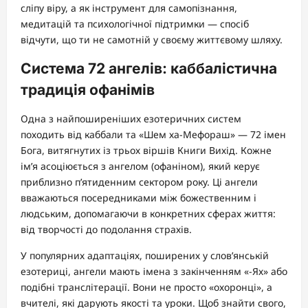
сліпу віру, а як інструмент для самопізнання,
медитацій та психологічної підтримки — спосіб
відчути, що ти не самотній у своєму життєвому шляху.
Система 72 ангелів: каббалістична
традиція офанімів
Одна з найпоширеніших езотеричних систем
походить від каббали та «Шем ха-Мефораш» — 72 імен
Бога, витягнутих із трьох віршів Книги Вихід. Кожне
ім’я асоціюється з ангелом (офаніном), який керує
приблизно п’ятиденним сектором року. Ці ангели
вважаються посередниками між божественним і
людським, допомагаючи в конкретних сферах життя:
від творчості до подолання страхів.
У популярних адаптаціях, поширених у слов’янській
езотериці, ангели мають імена з закінченням «-Ях» або
подібні транслітерації. Вони не просто «охоронці», а
вчителі, які дарують якості та уроки. Щоб знайти свого,