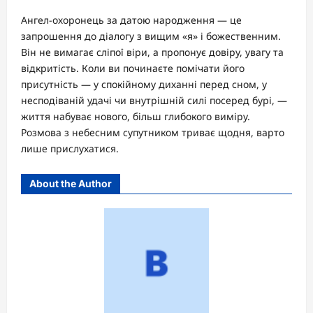
Ангел-охоронець за датою народження — це
запрошення до діалогу з вищим «я» і божественним.
Він не вимагає сліпої віри, а пропонує довіру, увагу та
відкритість. Коли ви починаєте помічати його
присутність — у спокійному диханні перед сном, у
несподіваній удачі чи внутрішній силі посеред бурі, —
життя набуває нового, більш глибокого виміру.
Розмова з небесним супутником триває щодня, варто
лише прислухатися.
About the Author