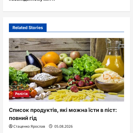
a
v
i
Related Stories
g
a
t
i
o
n
Релігія
Список продуктів, які можна їсти в піст:
повний гід
Стаценко Ярослав
05.08.2026