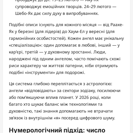
супроводжує емоційних творців. 24–29 лютого —
Шебо-Ях дає силу духу в випробуваннях.
Подібні описи існують для кожного місяця — від Раахе-
Ях у березні (для лідерів) до Хаум-Ел у вересні (для
гармонійних особистостей). Кожен ангел має унікальну
«спеціалізацію»: один допомагає в любові, інший — у
кар’єрі, третій — у духовному зростанні. Люди,
народжені під одним ангелом, часто помічають схожі
риси характеру чи життєві патерни, ніби отримують
подібні «інструменти» для подорожі.
Ця система глибоко переплітається з астрологією:
ангели «відповідають» за сектори зодіаку, посилюючи
або пом’якшуючи вплив планет. У 2026 році, коли
багато хто шукає баланс між технологіями та
духовністю, такі знання допомагають не втрачати
зв’язок із внутрішнім «я» посеред цифрового шуму.
Нумерологічний підхід: число