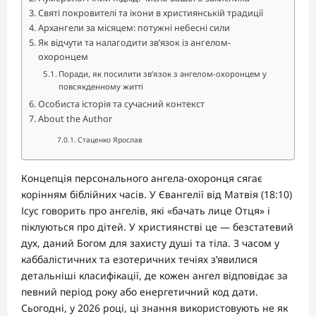
Святі покровителі та ікони в християнській традиції
Архангели за місяцем: потужні небесні сили
Як відчути та налагодити зв’язок із ангелом-
охоронцем
Поради, як посилити зв’язок з ангелом-охоронцем у
повсякденному житті
Особиста історія та сучасний контекст
About the Author
Стаценко Ярослав
Концепція персонального ангела-охоронця сягає
корінням біблійних часів. У Євангелії від Матвія (18:10)
Ісус говорить про ангелів, які «бачать лице Отця» і
піклуються про дітей. У християнстві це — безстатевий
дух, даний Богом для захисту душі та тіла. З часом у
каббалістичних та езотеричних течіях з’явилися
детальніші класифікації, де кожен ангел відповідає за
певний період року або енергетичний код дати.
Сьогодні, у 2026 році, ці знання використовують не як