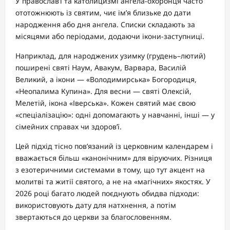
У православ’ї та католицизмі ангела-охоронця часто
ототожнюють із святим, чиє ім’я близьке до дати
народження або дня ангела. Списки складають за
місяцями або періодами, додаючи ікони-заступниці.
Наприклад, для народжених узимку (грудень–лютий)
поширені святі Наум, Авакум, Варвара, Василій
Великий, а ікони — «Володимирська» Богородиця,
«Неопалима Купина». Для весни — святі Олексій,
Мелетій, ікона «Іверська». Кожен святий має свою
«спеціалізацію»: одні допомагають у навчанні, інші — у
сімейних справах чи здоров’ї.
Цей підхід тісно пов’язаний із церковним календарем і
вважається більш «канонічним» для віруючих. Різниця
з езотеричними системами в тому, що тут акцент на
молитві та житії святого, а не на «магічних» якостях. У
2026 році багато людей поєднують обидва підходи:
використовують дату для натхнення, а потім
звертаються до церкви за благословенням.