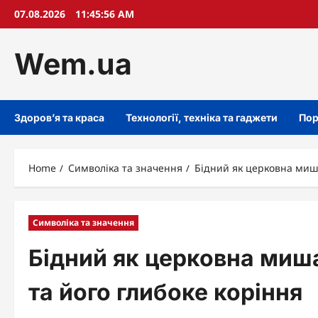
Skip
07.08.2026
11:45:57 AM
to
content
Wem.ua
Здоров’я та краса
Технології, техніка та гаджети
Пор
Home
Символіка та значення
Бідний як церковна миша
Символіка та значення
Бідний як церковна миш
та його глибоке коріння