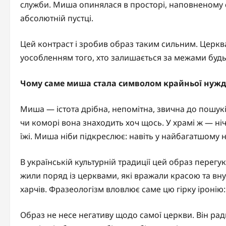
служби. Миша опинялася в просторі, наповненому 
абсолютній пустці.
Цей контраст і зробив образ таким сильним. Церкв
уособленням того, хто залишається за межами будь
Чому саме миша стала символом крайньої нуж
Миша — істота дрібна, непомітна, звична до пошукі
чи коморі вона знаходить хоч щось. У храмі ж — ніч
їжі. Миша ніби підкреслює: навіть у найбагатшому 
В українській культурній традиції цей образ перегу
жили поряд із церквами, які вражали красою та вн
харчів. Фразеологізм вловлює саме цю гірку іронію
Образ не несе негативу щодо самої церкви. Він ра