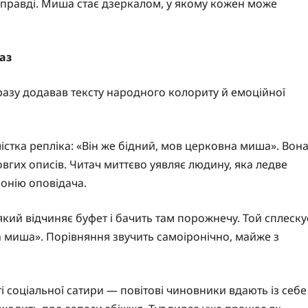
справді. Миша стає дзеркалом, у якому кожен може
аз
азу додавав тексту народного колориту й емоційної
істка репліка: «Він же бідний, мов церковна миша». Вон
вгих описів. Читач миттєво уявляє людину, яка ледве
іронію оповідача.
який відчиняє буфет і бачить там порожнечу. Той сплеску
а миша». Порівняння звучить самоіронічно, майже з
 соціальної сатири — повітові чиновники вдають із себе