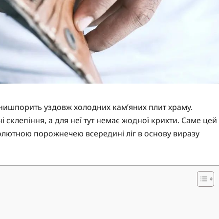
 нишпорить уздовж холодних кам’яних плит храму.
 склепіння, а для неї тут немає жодної крихти. Саме цей
олютною порожнечею всередині ліг в основу виразу