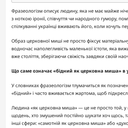
Фразеологізм описує людину, яка не має майже нічого
з ноткою іронії, співчуття чи народного гумору, 
спілкуванні українці вживають його, коли хочуть пер
Образ церковної миші не просто фіксує матеріальну с
водночас наполегливість маленької істоти, яка вижи
вже століття, зберігаючи свіжість завдяки своїй наоч
Що саме означає «бідний як церковна миша» в у
У словниках фразеологізм тлумачиться як позначенн
«бідний» і часто вживається жартома, щоб підкресли
Людина «як церковна миша» — це не просто той, у к
щодень, хто змушений постійно шукати хоч щось, т
інші сфери: «самотній як церковна миша» або «дух