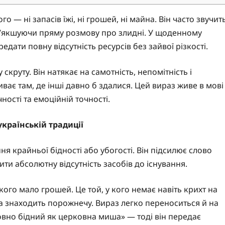
 — ні запасів їжі, ні грошей, ні майна. Він часто звучит
пом’якшуючи пряму розмову про злидні. У щоденному
едати повну відсутність ресурсів без зайвої різкості.
круту. Він натякає на самотність, непомітність і
ває там, де інші давно б здалися. Цей вираз живе в мові
ності та емоційній точності.
країнській традиції
я крайньої бідності або убогості. Він підсилює слово
ти абсолютну відсутність засобів до існування.
ого мало грошей. Це той, у кого немає навіть крихт на
а знаходить порожнечу. Вираз легко переноситься й на
овно бідний як церковна миша» — тоді він передає