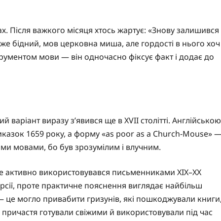
ах. Після важкого місяця хтось жартує: «Знову залишився
же бідний, мов церковна миша, але гордості в нього хоч
трументом мови — він одночасно фіксує факт і додає до
 варіант виразу з’явився ще в XVII столітті. Англійською
риказок 1659 року, а форму «as poor as a Church-Mouse» 
ми мовами, бо був зрозумілим і влучним.
вже активно використовувався письменниками XIX–XX
ерсії, проте практичне пояснення виглядає найбільш
— це могло привабити гризунів, які пошкоджували книги
я причастя готували свіжими й використовували під час