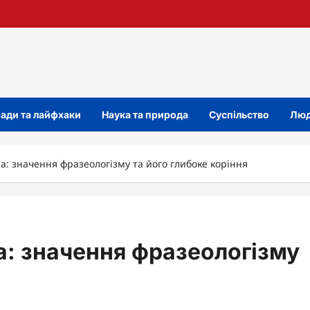
ади та лайфхаки
Наука та природа
Суспільство
Люд
: значення фразеологізму та його глибоке коріння
а: значення фразеологізму