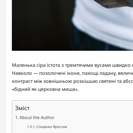
Маленька сіра істота з тремтячими вусами швидко
Навколо — позолочені ікони, пахощі ладану, величні
контраст між зовнішньою розкішшю святині та абс
«бідний як церковна миша».
Зміст
About the Author
Стаценко Ярослав