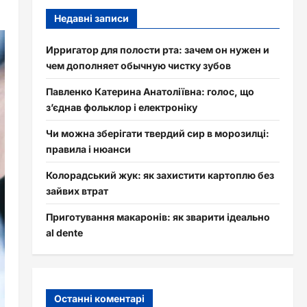
Недавні записи
Ирригатор для полости рта: зачем он нужен и
чем дополняет обычную чистку зубов
Павленко Катерина Анатоліївна: голос, що
з’єднав фольклор і електроніку
Чи можна зберігати твердий сир в морозилці:
правила і нюанси
Колорадський жук: як захистити картоплю без
зайвих втрат
Приготування макаронів: як зварити ідеально
al dente
Останні коментарі