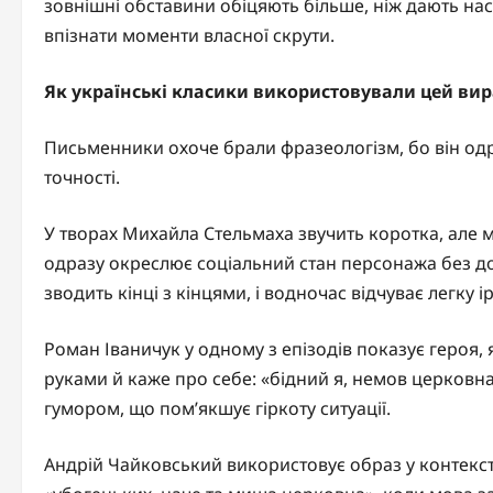
зовнішні обставини обіцяють більше, ніж дають на
впізнати моменти власної скрути.
Як українські класики використовували цей вир
Письменники охоче брали фразеологізм, бо він одр
точності.
У творах Михайла Стельмаха звучить коротка, але м
одразу окреслює соціальний стан персонажа без до
зводить кінці з кінцями, і водночас відчуває легку 
Роман Іваничук у одному з епізодів показує героя, 
руками й каже про себе: «бідний я, немов церковн
гумором, що пом’якшує гіркоту ситуації.
Андрій Чайковський використовує образ у контексті