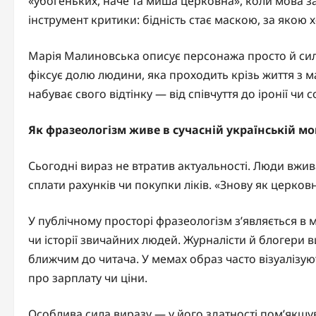
«убогеньких, наче та миша церковна», коли мова з
інструмент критики: бідність стає маскою, за якою 
Марія Малиновська описує персонажа просто й силь
фіксує долю людини, яка проходить крізь життя з 
набуває свого відтінку — від співчуття до іронії чи 
Як фразеологізм живе в сучасній українській мо
Сьогодні вираз не втратив актуальності. Люди вжив
сплати рахунків чи покупки ліків. «Знову як церко
У публічному просторі фразеологізм з’являється в 
чи історії звичайних людей. Журналісти й блогери 
ближчим до читача. У мемах образ часто візуалізую
про зарплату чи ціни.
Особлива сила виразу — у його здатності пом’якшу