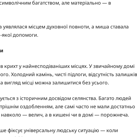
символічним багатством, але матеріально — в
а уявлялася місцем духовної повноти, а миша ставала
-якої допомоги.
ди
в крихт у найнесподіваніших місцях. У звичайному домі
ого. Холодний камінь, чисті підлоги, відсутність залишкі
на вигляд місці можна залишитися без усього.
кується з історичним досвідом селянства. Багато людей
утрішнім оздобленням, але самі часто не мали достатньо
: навколо — велич, а в кишені чи в домі — порожнеча.
дше фіксує універсальну людську ситуацію — коли