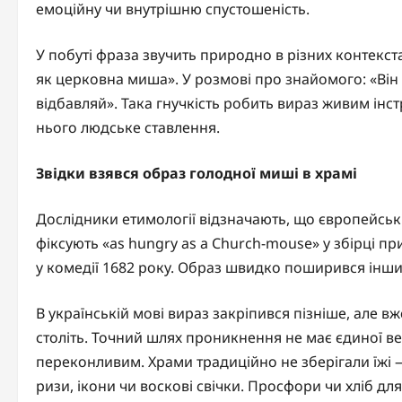
емоційну чи внутрішню спустошеність.
У побуті фраза звучить природно в різних контекст
як церковна миша». У розмові про знайомого: «Він 
відбавляй». Така гнучкість робить вираз живим інс
нього людське ставлення.
Звідки взявся образ голодної миші в храмі
Дослідники етимології відзначають, що європейський
фіксують «as hungry as a Church-mouse» у збірці п
у комедії 1682 року. Образ швидко поширився інши
В українській мові вираз закріпився пізніше, але 
століть. Точний шлях проникнення не має єдиної в
переконливим. Храми традиційно не зберігали їжі 
ризи, ікони чи воскові свічки. Просфори чи хліб дл