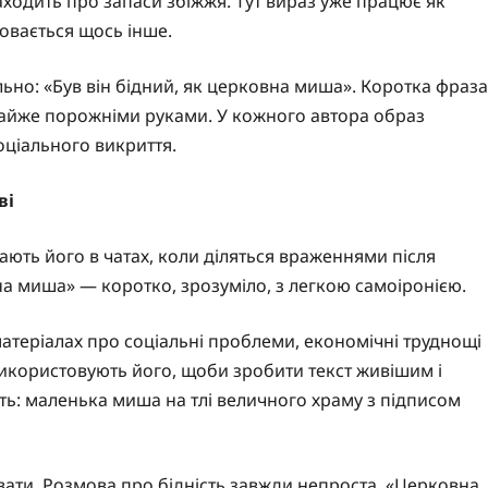
аходить про запаси збіжжя. Тут вираз уже працює як
ховається щось інше.
но: «Був він бідний, як церковна миша». Коротка фраза
майже порожніми руками. У кожного автора образ
соціального викриття.
ві
ають його в чатах, коли діляться враженнями після
вна миша» — коротко, зрозуміло, з легкою самоіронією.
матеріалах про соціальні проблеми, економічні труднощі
використовують його, щоби зробити текст живішим і
ть: маленька миша на тлі величного храму з підписом
вати. Розмова про бідність завжди непроста. «Церковна