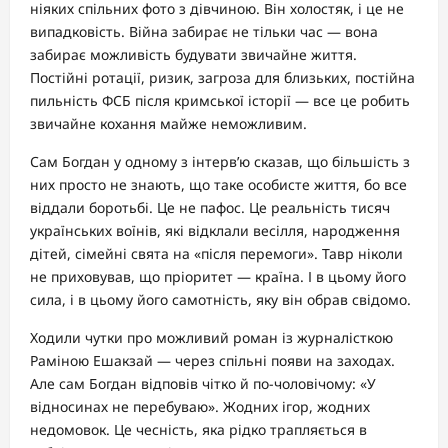
ніяких спільних фото з дівчиною. Він холостяк, і це не
випадковість. Війна забирає не тільки час — вона
забирає можливість будувати звичайне життя.
Постійні ротації, ризик, загроза для близьких, постійна
пильність ФСБ після кримської історії — все це робить
звичайне кохання майже неможливим.
Сам Богдан у одному з інтерв’ю сказав, що більшість з
них просто не знають, що таке особисте життя, бо все
віддали боротьбі. Це не пафос. Це реальність тисяч
українських воїнів, які відклали весілля, народження
дітей, сімейні свята на «після перемоги». Тавр ніколи
не приховував, що пріоритет — країна. І в цьому його
сила, і в цьому його самотність, яку він обрав свідомо.
Ходили чутки про можливий роман із журналісткою
Раміною Ешакзай — через спільні появи на заходах.
Але сам Богдан відповів чітко й по-чоловічому: «У
відносинах не перебуваю». Жодних ігор, жодних
недомовок. Це чесність, яка рідко трапляється в