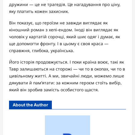
дружини — це не трагедія. Це нагадування про ціну,
яку платить кожен захисник.
Він показує, що героїзм не завжди виглядає як
кіношний роман з хепі-ендом. Іноді він виглядає як
чоловік у картатій сорочці, який шиє одяг і думає, як
ще допомогти фронту. І в цьому є своя краса —
справжня, глибока, українська.
Його історія продовжується. І поки країна воює, такі як
Тавр залишаються на сторожі — чи то в окопах, чи то в
цивільному житті. А ми, звичайні люди, можемо лише
дякувати й пам’ятати: за кожним героєм стоїть вибір,
який він зробив замість особистого щастя.
About the Author