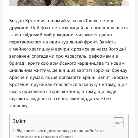
Богдан Кротевич, відомий усім як «Тавр», не має
дружини. Цей факт не таємниця й не привід для пліток
— він свідомий вибір людини, чиє життя давно
перетворилося на один суцільний фронт. Замість
сімейного затишку й вечірніх розмов за чаєм його дні
заповнені спогадами про Азовсталь, реформами в
бригаді, критикою армійського керівництва та новим
цивільним життям, де він шиє картаті сорочки бренду
Apache й думає, як ще допомогти країні. Запит «Богдан
Кротевич дружина» з’являється в пошуку не тому, що є
якась прихована історія кохання, а тому, що люди
шукають людяності в герої, який віддав усе без
залишку.
Зміст
Від кримського дитинства до перших боїв: як
формувався характер «Тавра»