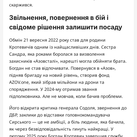
скаржився.
Звільнення, повернення в бій і
свідоме рішення залишити посаду
Обмін 21 вересня 2022 року став для родини
Кротевичів одним із найщасливіших днів. Сестра
Сандра, яка роками боролася за визволення
захисників «Азовсталі», нарешті могла обійняти брата.
Богдан не став відпочивати. Повернувся в «Азов»,
підняв бригаду на новий рівень, створив фонд
AZOV.one, який зібрав мільйони на дрони та
спорядження. У 2024-му отримав звання
підполковника. Але не мовчав, коли бачив проблеми.
Його відкрита критика генерала Содоля, звернення до
ДБР, заклики до відставки головнокомандувача
Сирського — це не амбіції, а біль людини, яка бачила,
як через безвідповідальність гинуть найкращі. У
лютому 2025 року Богдан Кротевич завершив службу