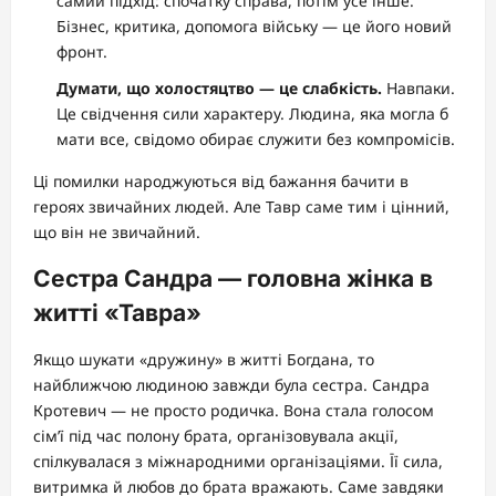
самий підхід: спочатку справа, потім усе інше.
Бізнес, критика, допомога війську — це його новий
фронт.
Думати, що холостяцтво — це слабкість.
Навпаки.
Це свідчення сили характеру. Людина, яка могла б
мати все, свідомо обирає служити без компромісів.
Ці помилки народжуються від бажання бачити в
героях звичайних людей. Але Тавр саме тим і цінний,
що він не звичайний.
Сестра Сандра — головна жінка в
житті «Тавра»
Якщо шукати «дружину» в житті Богдана, то
найближчою людиною завжди була сестра. Сандра
Кротевич — не просто родичка. Вона стала голосом
сім’ї під час полону брата, організовувала акції,
спілкувалася з міжнародними організаціями. Її сила,
витримка й любов до брата вражають. Саме завдяки