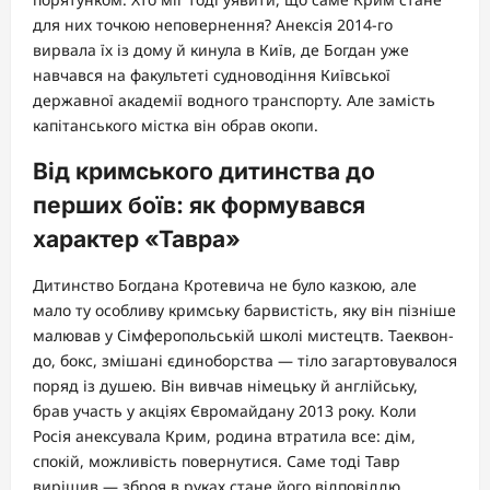
для них точкою неповернення? Анексія 2014-го
вирвала їх із дому й кинула в Київ, де Богдан уже
навчався на факультеті судноводіння Київської
державної академії водного транспорту. Але замість
капітанського містка він обрав окопи.
Від кримського дитинства до
перших боїв: як формувався
характер «Тавра»
Дитинство Богдана Кротевича не було казкою, але
мало ту особливу кримську барвистість, яку він пізніше
малював у Сімферопольській школі мистецтв. Таеквон-
до, бокс, змішані єдиноборства — тіло загартовувалося
поряд із душею. Він вивчав німецьку й англійську,
брав участь у акціях Євромайдану 2013 року. Коли
Росія анексувала Крим, родина втратила все: дім,
спокій, можливість повернутися. Саме тоді Тавр
вирішив — зброя в руках стане його відповіддю.