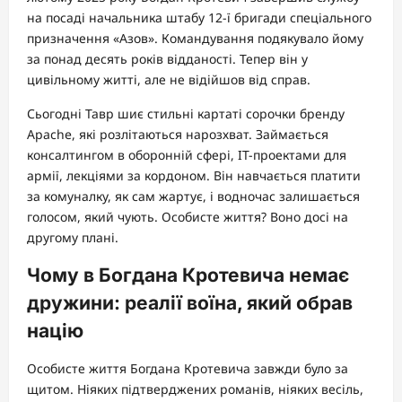
на посаді начальника штабу 12-ї бригади спеціального
призначення «Азов». Командування подякувало йому
за понад десять років відданості. Тепер він у
цивільному житті, але не відійшов від справ.
Сьогодні Тавр шиє стильні картаті сорочки бренду
Apache, які розлітаються нарозхват. Займається
консалтингом в оборонній сфері, IT-проектами для
армії, лекціями за кордоном. Він навчається платити
за комуналку, як сам жартує, і водночас залишається
голосом, який чують. Особисте життя? Воно досі на
другому плані.
Чому в Богдана Кротевича немає
дружини: реалії воїна, який обрав
націю
Особисте життя Богдана Кротевича завжди було за
щитом. Ніяких підтверджених романів, ніяких весіль,