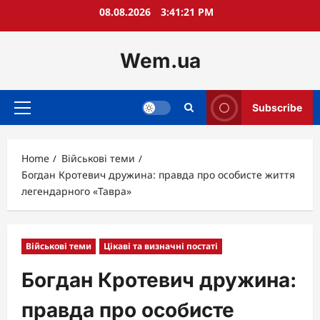
Skip
08.08.2026
3:41:22 PM
to
content
Wem.ua
Subscribe
Primary
Menu
Home
Військові теми
Богдан Кротевич дружина: правда про особисте життя
легендарного «Тавра»
Військові теми
Цікаві та визначні постаті
Богдан Кротевич дружина:
правда про особисте