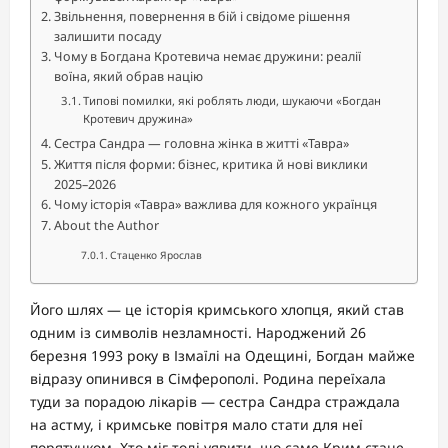
Звільнення, повернення в бій і свідоме рішення
залишити посаду
Чому в Богдана Кротевича немає дружини: реалії
воїна, який обрав націю
Типові помилки, які роблять люди, шукаючи «Богдан
Кротевич дружина»
Сестра Сандра — головна жінка в житті «Тавра»
Життя після форми: бізнес, критика й нові виклики
2025–2026
Чому історія «Тавра» важлива для кожного українця
About the Author
Стаценко Ярослав
Його шлях — це історія кримського хлопця, який став
одним із символів незламності. Народжений 26
березня 1993 року в Ізмаїлі на Одещині, Богдан майже
відразу опинився в Сімферополі. Родина переїхала
туди за порадою лікарів — сестра Сандра страждала
на астму, і кримське повітря мало стати для неї
порятунком. Хто міг тоді уявити, що саме Крим стане