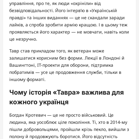
управління, про те, як люди «охрініли» від
безвідповідальності. Його інтерв’ю в «Українській
правді» та інших виданнях — це не скандали заради
лайків, а спроба зробити армію кращою. І в цьому теж
проявляється його характер — не мовчати, навіть коли
це незручно.
Тавр став прикладом того, як ветеран може
залишатися корисним без форми. Лекції в Лондоні й
Вашингтоні, IT-проекти для оборони, підтримка
побратимів — усе це продовження служби, тільки в
іншому форматі.
Чому історія «Тавра» важлива для
кожного українця
Богдан Кротевич — це не просто військовий. Це
людина, яка уособлює ціле покоління. Ті, хто в 2014-му
пішли добровольцями, пройшли крізь пекло, вийшли з
полону й продовжують боротися. Його відсутність