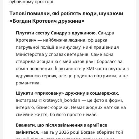
публічному просторі.
Типові помилки, які роблять люди, шукаючи
«Богдан Кротевич дружина»
Плутати сестру Сандру з дружиною.
Сандра
Кротевич — найближча людина, офіцерка
патрульної поліції в минулому, нині працівниця
Міністерства у справах ветеранів. Саме вона
створила асоціацію сімей «азовців» і боролася за
обмін полонених. Її активність у ЗМІ часто плутали з
«дружиною героя», але це родинна підтримка, а не
романтика.
Шукати «приховану» дружину в соцмережах.
Інстаграм @krotevych_bohdan — це фото в формі,
інтерв’ю, бізнес-сорочки. Немає жодних натяків на
сімейне життя, бо його просто немає.
Вважати, що після звільнення з армії все
зміниться.
Навіть у 2026 році Богдан зберігає той