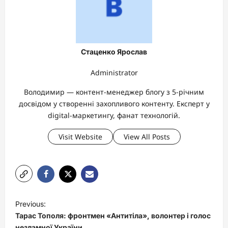
Стаценко Ярослав
Administrator
Володимир — контент-менеджер блогу з 5-річним
досвідом у створенні захопливого контенту. Експерт у
digital-маркетингу, фанат технологій.
Visit Website
View All Posts
P
Previous:
o
Тарас Тополя: фронтмен «Антитіла», волонтер і голос
незламної України