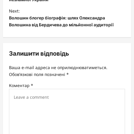
s
t
Next:
Волошин блогер біографія: шлях Олександра
n
Волошина від Бердичева до мільйонної аудиторії
a
v
i
Залишити відповідь
g
a
Ваша e-mail адреса не оприлюднюватиметься.
t
Обов’язкові поля позначені
*
i
Коментар
*
o
n