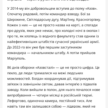
У 2014-му він добровольцем вступив до полку «Азов».
Спочатку рядовий, потім командир взводу. Бої за
Широкине, Світлодарську дугу, Мар’їнку, Красногорівку.
Кожен з них — це не просто назва на карті, а спогади
про друзів, яких уже немає, про холодні ночі в окопах і
про те, як хлопець із водного факультету став одним із
найефективніших штабістів сучасної української армії.
До 2022-го він уже був першим заступником
командира — начальником штабу. А потім прийшов
Маріуполь.
86 днів оборони «Азовсталі» — це не просто цифра. Це
пекло, де люди трималися на межі людських
можливостей. Богдан координував дії, підтримував
зв’язок із зовнішнім світом, давав інтерв’ю з підвалів
заводу. Коли вийшли в полон, для нього почалося нове
випробування — чотири місяці в російській тюрмі.
Лефортово, одиночна камера, постійний тиск. Але
навіть там він залишався собою — лідером, який не