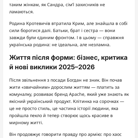
таким жінкам, як Сандра, сім’ї захисників не
ламаються.
Родина Кротевичів втратила Крим, але знайшла в собі
сили боротися далі. Батьки, брат і сестра — вони
завжди були єдиним фронтом. І в цьому — справжня
українська родина: не ідеальна, але незламна.
Життя після форми: бізнес, критика
й нові виклики 2025–2026
Після звільнення з посади Богдан не зник. Він почав
жити «звичайним» дорослим життям — платить за
комуналку, розвиває бренд Apache, який уже знають як
якісний український продукт. Клітинка на сорочках —
це не просто стиль, це частина історії людини, яка
пройшла пекло й тепер створює щось красиве в
мирному житті.
Він продовжує говорити правду про армію: про хаос