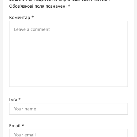
t
Обов’язкові поля позначені
*
i
Коментар
*
o
n
Ім'я
*
Email
*