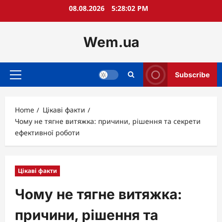
Skip
08.08.2026
5:28:03 PM
to
content
Wem.ua
Subscribe
Primary
Menu
Home
Цікаві факти
Чому не тягне витяжка: причини, рішення та секрети
ефективної роботи
Цікаві факти
Чому не тягне витяжка:
причини, рішення та