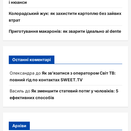
і нюанси
Колорадський жук: як захистити картоплю без зайвих
втрат
Приготування макаронів: як зварити ідеально al dente
Останні коментарі
Олександра
до
Як зв’язатися з оператором Світ ТВ:
повний гід по контактах SWEET.TV
Василь
до
Як зменшити статевий потяг у чоловіків: 5
ефективних способів
Архіви