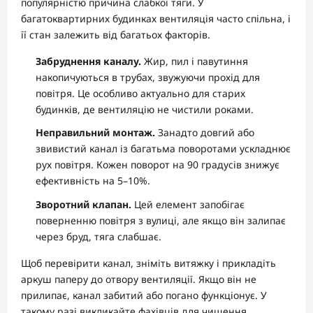
популярністю причина слабкої тяги. У
багатоквартирних будинках вентиляція часто спільна, і
її стан залежить від багатьох факторів.
Забруднення каналу.
Жир, пил і павутиння
накопичуються в трубах, звужуючи прохід для
повітря. Це особливо актуально для старих
будинків, де вентиляцію не чистили роками.
Неправильний монтаж.
Занадто довгий або
звивистий канал із багатьма поворотами ускладнює
рух повітря. Кожен поворот на 90 градусів знижує
ефективність на 5–10%.
Зворотний клапан.
Цей елемент запобігає
поверненню повітря з вулиці, але якщо він залипає
через бруд, тяга слабшає.
Щоб перевірити канал, зніміть витяжку і прикладіть
аркуш паперу до отвору вентиляції. Якщо він не
прилипає, канал забитий або погано функціонує. У
такому разі викликайте фахівців для чищення.