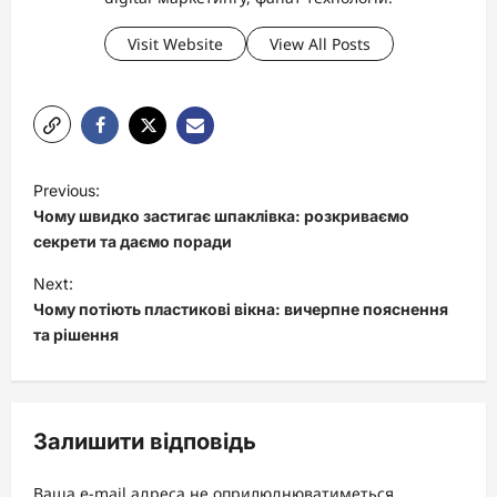
Visit Website
View All Posts
P
Previous:
o
Чому швидко застигає шпаклівка: розкриваємо
s
секрети та даємо поради
t
Next:
Чому потіють пластикові вікна: вичерпне пояснення
n
та рішення
a
v
i
Залишити відповідь
g
a
Ваша e-mail адреса не оприлюднюватиметься.