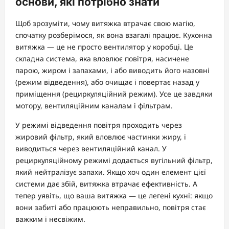
основи, які потрібно знати
Щоб зрозуміти, чому витяжка втрачає свою магію,
спочатку розберімося, як вона взагалі працює. Кухонна
витяжка — це не просто вентилятор у коробці. Це
складна система, яка вловлює повітря, насичене
парою, жиром і запахами, і або виводить його назовні
(режим відведення), або очищає і повертає назад у
приміщення (рециркуляційний режим). Усе це завдяки
мотору, вентиляційним каналам і фільтрам.
У режимі відведення повітря проходить через
жировий фільтр, який вловлює частинки жиру, і
виводиться через вентиляційний канал. У
рециркуляційному режимі додається вугільний фільтр,
який нейтралізує запахи. Якщо хоч один елемент цієї
системи дає збій, витяжка втрачає ефективність. А
тепер уявіть, що ваша витяжка — це легені кухні: якщо
вони забиті або працюють неправильно, повітря стає
важким і несвіжим.