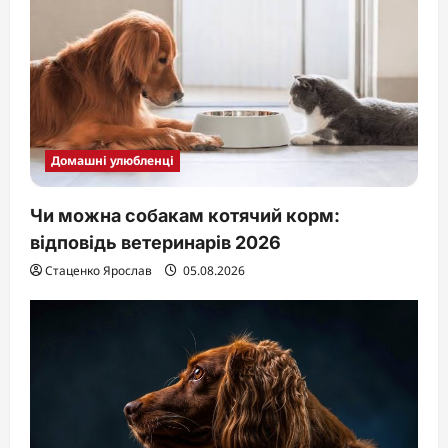
i
o
n
Домашні улюбленці
Чи можна собакам котячий корм:
відповідь ветеринарів 2026
Стаценко Ярослав
05.08.2026