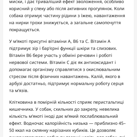
миски, і дає триваліший ефект зволоження, особливо
корисний у спеку або після активних прогулянок. Коли
собака отримує частину рідини з їжею, навантаження
на нирки трохи знижується, а загальне самопочуття
покращується.
У м’якоті присутні вітаміни A, B6 та C. Вітамін A
підтримує зір і бар’єрні функції шкіри та слизових.
Вітамін B6 бере участь у обміні речовин і роботі
нервової системи. Вітамін C діє як антиоксидант і
допомагає організму справлятися з окислювальним
стресом після фізичних навантажень. Калій, якого в
арбузі достатньо, підтримує нормальну роботу серця
та м’язів.
Клітковина в помірній кількості сприяє перистальтиці
кишечника. У собак, схильних до закрепу, невелика
кількість м’якоті іноді дає м’який послаблювальний
ефект. Водночас калорійність низька — приблизно 45–
50 ккал на склянку нарізаних кубиків. Це дозволяє