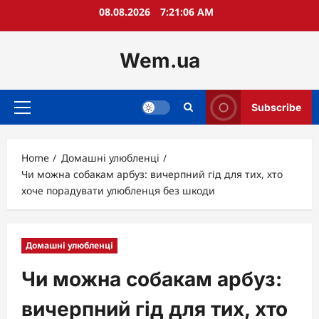
Skip
08.08.2026
7:21:07 AM
to
content
Wem.ua
Subscribe
Primary
Menu
Home
Домашні улюбленці
Чи можна собакам арбуз: вичерпний гід для тих, хто
хоче порадувати улюбленця без шкоди
Домашні улюбленці
Чи можна собакам арбуз:
вичерпний гід для тих, хто