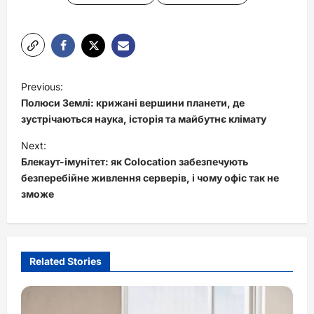
P
Previous:
o
Полюси Землі: крижані вершини планети, де
s
зустрічаються наука, історія та майбутнє клімату
t
Next:
Блекаут-імунітет: як Colocation забезпечують
n
безперебійне живлення серверів, і чому офіс так не
a
зможе
v
i
g
Related Stories
a
t