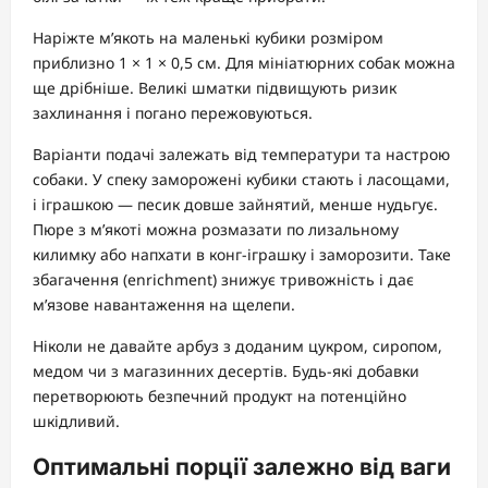
Наріжте м’якоть на маленькі кубики розміром
приблизно 1 × 1 × 0,5 см. Для мініатюрних собак можна
ще дрібніше. Великі шматки підвищують ризик
захлинання і погано пережовуються.
Варіанти подачі залежать від температури та настрою
собаки. У спеку заморожені кубики стають і ласощами,
і іграшкою — песик довше зайнятий, менше нудьгує.
Пюре з м’якоті можна розмазати по лизальному
килимку або напхати в конг-іграшку і заморозити. Таке
збагачення (enrichment) знижує тривожність і дає
м’язове навантаження на щелепи.
Ніколи не давайте арбуз з доданим цукром, сиропом,
медом чи з магазинних десертів. Будь-які добавки
перетворюють безпечний продукт на потенційно
шкідливий.
Оптимальні порції залежно від ваги