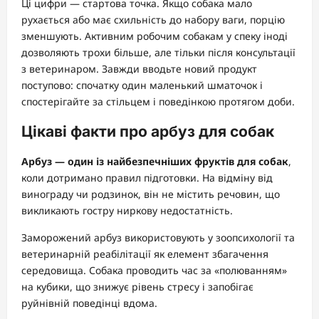
Ці цифри — стартова точка. Якщо собака мало
рухається або має схильність до набору ваги, порцію
зменшують. Активним робочим собакам у спеку іноді
дозволяють трохи більше, але тільки після консультації
з ветеринаром. Завжди вводьте новий продукт
поступово: спочатку один маленький шматочок і
спостерігайте за стільцем і поведінкою протягом доби.
Цікаві факти про арбуз для собак
Арбуз — один із найбезпечніших фруктів для собак
,
коли дотримано правил підготовки. На відміну від
винограду чи родзинок, він не містить речовин, що
викликають гостру ниркову недостатність.
Заморожений арбуз використовують у зоопсихології та
ветеринарній реабілітації як елемент збагачення
середовища. Собака проводить час за «полюванням»
на кубики, що знижує рівень стресу і запобігає
руйнівній поведінці вдома.