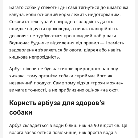
Багато собак у спекотні дні самі тягнуться до шматочка
кавуна, коли основний корм лежить недоторканим.
Соковита текстура й природна солодкість дають
швидке відчуття прохолоди, а низька калорійність
дозволяє не турбуватися про швидкий набір ваги.
Водночас будь-яке відхилення від правил — і замість
задоволення з’являється блювота, діарея або навіть
кишкова непрохідність.
Арбуз ніколи не був частиною природного раціону
хижака, тому організм собаки сприймає його як
незвичний продукт. Саме тому підхід «трохи можна»
вимагає точності, а не приблизних оцінок «на око».
Користь арбуза для здоров’я
собаки
Арбуз складається з води більш ніж на 90 відсотків. Ця
волога засвоюється повільніше, ніж проста вода з