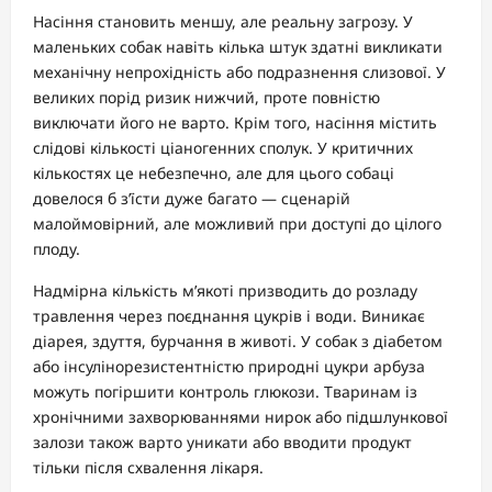
Насіння становить меншу, але реальну загрозу. У
маленьких собак навіть кілька штук здатні викликати
механічну непрохідність або подразнення слизової. У
великих порід ризик нижчий, проте повністю
виключати його не варто. Крім того, насіння містить
слідові кількості ціаногенних сполук. У критичних
кількостях це небезпечно, але для цього собаці
довелося б з’їсти дуже багато — сценарій
малоймовірний, але можливий при доступі до цілого
плоду.
Надмірна кількість м’якоті призводить до розладу
травлення через поєднання цукрів і води. Виникає
діарея, здуття, бурчання в животі. У собак з діабетом
або інсулінорезистентністю природні цукри арбуза
можуть погіршити контроль глюкози. Тваринам із
хронічними захворюваннями нирок або підшлункової
залози також варто уникати або вводити продукт
тільки після схвалення лікаря.