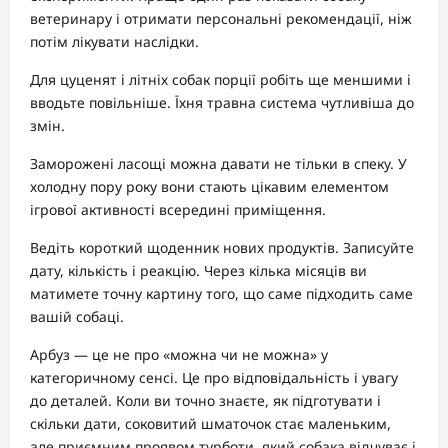
ветеринару і отримати персональні рекомендації, ніж
потім лікувати наслідки.
Для цуценят і літніх собак порції робіть ще меншими і
вводьте повільніше. Їхня травна система чутливіша до
змін.
Заморожені ласощі можна давати не тільки в спеку. У
холодну пору року вони стають цікавим елементом
ігрової активності всередині приміщення.
Ведіть короткий щоденник нових продуктів. Записуйте
дату, кількість і реакцію. Через кілька місяців ви
матимете точну картину того, що саме підходить саме
вашій собаці.
Арбуз — це не про «можна чи не можна» у
категоричному сенсі. Це про відповідальність і увагу
до деталей. Коли ви точно знаєте, як підготувати і
скільки дати, соковитий шматочок стає маленьким,
але приємним проявом турботи, який собака відчуває і