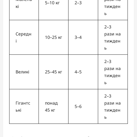
5–10 кг
2–3
кі
тижден
ь
2–3
Середн
рази на
10–25 кг
3–4
і
тижден
ь
2–3
рази на
Великі
25–45 кг
4–5
тижден
ь
2–3
Гігантс
понад
рази на
5–6
ькі
45 кг
тижден
ь