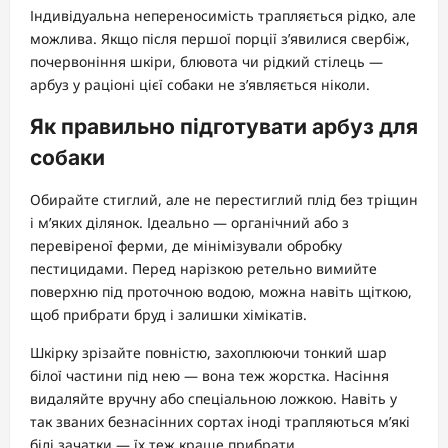
Індивідуальна непереносимість трапляється рідко, але
можлива. Якщо після першої порції з’явилися свербіж,
почервоніння шкіри, блювота чи рідкий стілець —
арбуз у раціоні цієї собаки не з’являється ніколи.
Як правильно підготувати арбуз для
собаки
Обирайте стиглий, але не перестиглий плід без тріщин
і м’яких ділянок. Ідеально — органічний або з
перевіреної ферми, де мінімізували обробку
пестицидами. Перед нарізкою ретельно вимийте
поверхню під проточною водою, можна навіть щіткою,
щоб прибрати бруд і залишки хімікатів.
Шкірку зрізайте повністю, захоплюючи тонкий шар
білої частини під нею — вона теж жорстка. Насіння
видаляйте вручну або спеціальною ложкою. Навіть у
так званих безнасінних сортах іноді трапляються м’які
білі зачатки — їх теж краще прибрати.