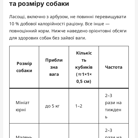
та розміру собаки
Ласощі, включно з арбузом, не повинні перевищувати
10 % добової калорійності раціону. Все інше —
повноцінний корм. Нижче наведено орієнтовні обсяги
для здорових собак без зайвої ваги.
Кількіс
Прибли
ть
Розмір
зна
кубиків
Частота
собаки
вага
(≈1×1×
0,5 см)
2–3
Мініат
рази на
до 5 кг
1–2
юрні
тижден
ь
2–3
Малень
рази на