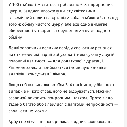
У 100 г м’якоті міститься приблизно 6–8 г природних
цукрів. Завдяки високому вмісту клітковини
глікемічний вплив на організм собаки м’якший, ніж від
того ж об’єму чистого цукру, але все одно вимагає
обережності у тварин з порушеннями вуглеводного
обміну.
Деякі заводчики великих порід у спекотних регіонах
дають невеликі порції арбуза вагітним сукам у другій
половині вагітності — для додаткової гідратації.
Рішення завжди приймається індивідуально після
аналізів і консультації лікаря.
Якщо собака випадково з’їла 3–4 насінини, у більшості
випадків нічого страшного не відбувається. Насіння
зазвичай виходить природним шляхом. Проте якщо
з’їдено багато або з’явилися симптоми непрохідності —
зволікати не можна.
Арбуз не лікує і не попереджає жодних захворювань.