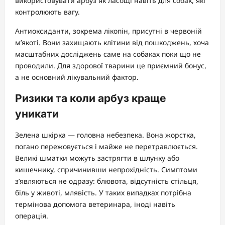
використовувати арбуз як ласощі навіть для собак, які
контролюють вагу.
Антиоксиданти, зокрема лікопін, присутні в червоній
м’якоті. Вони захищають клітини від пошкоджень, хоча
масштабних досліджень саме на собаках поки що не
проводили. Для здорової тварини це приємний бонус,
а не основний лікувальний фактор.
Ризики та коли арбуз краще
уникати
Зелена шкірка — головна небезпека. Вона жорстка,
погано пережовується і майже не перетравлюється.
Великі шматки можуть застрягти в шлунку або
кишечнику, спричинивши непрохідність. Симптоми
з’являються не одразу: блювота, відсутність стільця,
біль у животі, млявість. У таких випадках потрібна
термінова допомога ветеринара, іноді навіть
операція.