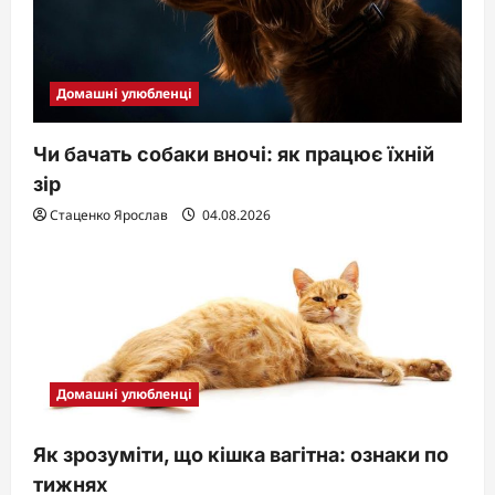
Домашні улюбленці
Чи бачать собаки вночі: як працює їхній
зір
Стаценко Ярослав
04.08.2026
Домашні улюбленці
Як зрозуміти, що кішка вагітна: ознаки по
тижнях