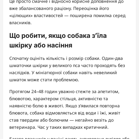
Це просто смачне і відносно корисне доповнення до
вже збалансованого раціону. Переоцінка його
«цілющих» властивостей — поширена помилка серед
власників.
Що робити, якщо собака з’їла
шкірку або насіння
Спочатку оцініть кількість і розмір собаки. Один-два
шматочки шкірки у великого пса часто проходять без
наслідків. У мініатюрної собаки навіть невеликий
шматок може стати проблемою.
Протягом 24–48 годин уважно стежте за апетитом,
блювотою, характером стільця, активністю та
наявністю болю в животі. Якщо з’явилася повторна
блювота, собака відмовляється від води і їжі, живіт
став твердим або болючим — негайно везіть до
ветеринара. Час у таких випадках критичний.
Багато власників у паніці дають активоване вугілля або