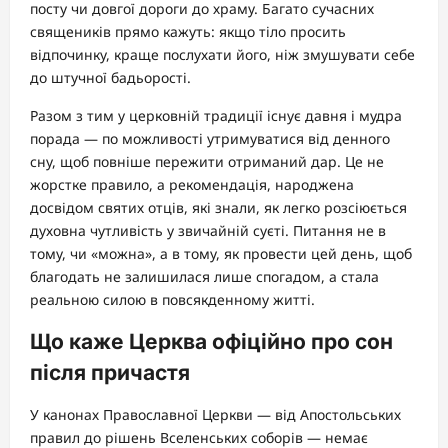
посту чи довгої дороги до храму. Багато сучасних
священиків прямо кажуть: якщо тіло просить
відпочинку, краще послухати його, ніж змушувати себе
до штучної бадьорості.
Разом з тим у церковній традиції існує давня і мудра
порада — по можливості утримуватися від денного
сну, щоб повніше пережити отриманий дар. Це не
жорстке правило, а рекомендація, народжена
досвідом святих отців, які знали, як легко розсіюється
духовна чутливість у звичайній суєті. Питання не в
тому, чи «можна», а в тому, як провести цей день, щоб
благодать не залишилася лише спогадом, а стала
реальною силою в повсякденному житті.
Що каже Церква офіційно про сон
після причастя
У канонах Православної Церкви — від Апостольських
правил до рішень Вселенських соборів — немає