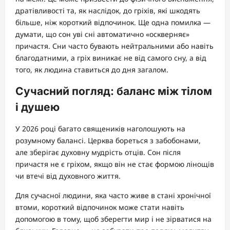
дратівливості та, як наслідок, до гріхів, які шкодять
більше, ніж короткий відпочинок. Ще одна помилка —
думати, що сон уві сні автоматично «оскверняє»
причастя. Сни часто бувають нейтральними або навіть
благодатними, а гріх виникає не від самого сну, а від
того, як людина ставиться до дня загалом.
Сучасний погляд: баланс між тілом
і душею
У 2026 році багато священиків наголошують на
розумному балансі. Церква бореться з забобонами,
але зберігає духовну мудрість отців. Сон після
причастя не є гріхом, якщо він не стає формою лінощів
чи втечі від духовного життя.
Для сучасної людини, яка часто живе в стані хронічної
втоми, короткий відпочинок може стати навіть
допомогою в тому, щоб зберегти мир і не зірватися на