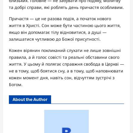
близьких. Головне — не забувати про подяку, молитву
та добрі справи, які роблять день причастя особливим.
Причастя — це не разова подія, а початок нового
життя в Христі. Сон може бути частиною цього життя,
якщо він допомагає тілу відновитися, а душі —
залишатися чутливою до Божої присутності.
Кожен вірянин покликаний слухати не лише зовнішні
правила, а й голос совісті та реальні обставини свого
життя. У цьому й полягає справжня свобода в Церкві —
не в тому, щоб боятися сну, а в тому, щоб наповнювати
кожен момент дня, навіть сон, відчуттям зустрічі з
Богом.
About the Author