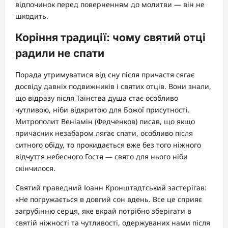
відпочинок перед поверненням до молитви — він не
шкодить.
Коріння традиції: чому святий отці
радили не спати
Порада утримуватися від сну після причастя сягає
досвіду давніх подвижників і святих отців. Вони знали,
що відразу після Таїнства душа стає особливо
чутливою, ніби відкритою для Божої присутності.
Митрополит Веніамін (Федченков) писав, що якщо
причасник незабаром лягає спати, особливо після
ситного обіду, то прокидається вже без того ніжного
відчуття небесного Гостя — свято для нього ніби
скінчилося.
Святий праведний Іоанн Кронштадтський застерігав:
«Не погружається в довгий сон вдень. Все це сприяє
загрубінню серця, яке вкрай потрібно зберігати в
святій ніжності та чутливості, одержуваних нами після