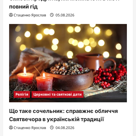
повний гід
Стаценко Ярослав
05.08.2026
Релігія
Церковні та святкові дати
Що таке сочельник: справжнє обличчя
Святвечора в українській традиції
Стаценко Ярослав
04.08.2026