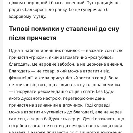
цілком природний і благословенний. Тут традиція не
радить бадьорості до ранку, бо це суперечило б
здоровому глузду.
Типові помилки у ставленні до сну
після причастя
Одна з найпоширеніших помилок — вважати сон після
причастя «гріхом», який автоматично «розгублює»
благодать. Це народне забобон, а не церковне вчення.
Благодать — не товар, який можна втратити від
фізичної дії, а жива присутність Христа в серці. Вона
не зникає від того, що людина заснула. Інша помилка
— ігнорувати рекомендацію отців і спати без будь-
якого духовного настрою, перетворюючи день
причастя на звичайний відпочинок. Тоді справді
можна втратити чутливість до благодаті, але не через
сам сон, а через байдужість серця. Деякі вважають, що
потрібно взагалі не спати до вечора, навіть якщо сили
на межі. Це може призвести до фізичного виснаження,