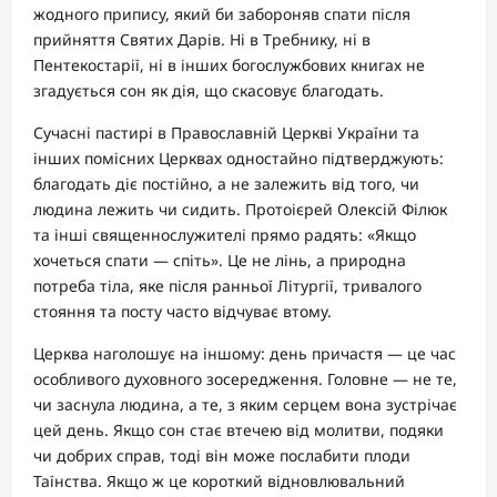
жодного припису, який би забороняв спати після
прийняття Святих Дарів. Ні в Требнику, ні в
Пентекостарії, ні в інших богослужбових книгах не
згадується сон як дія, що скасовує благодать.
Сучасні пастирі в Православній Церкві України та
інших помісних Церквах одностайно підтверджують:
благодать діє постійно, а не залежить від того, чи
людина лежить чи сидить. Протоієрей Олексій Філюк
та інші священнослужителі прямо радять: «Якщо
хочеться спати — спіть». Це не лінь, а природна
потреба тіла, яке після ранньої Літургії, тривалого
стояння та посту часто відчуває втому.
Церква наголошує на іншому: день причастя — це час
особливого духовного зосередження. Головне — не те,
чи заснула людина, а те, з яким серцем вона зустрічає
цей день. Якщо сон стає втечею від молитви, подяки
чи добрих справ, тоді він може послабити плоди
Таїнства. Якщо ж це короткий відновлювальний