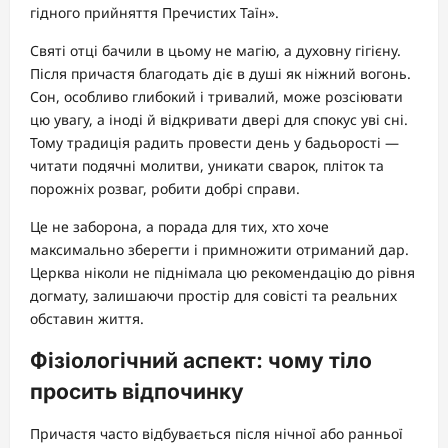
гідного прийняття Пречистих Таїн».
Святі отці бачили в цьому не магію, а духовну гігієну.
Після причастя благодать діє в душі як ніжний вогонь.
Сон, особливо глибокий і тривалий, може розсіювати
цю увагу, а іноді й відкривати двері для спокус уві сні.
Тому традиція радить провести день у бадьорості —
читати подячні молитви, уникати сварок, пліток та
порожніх розваг, робити добрі справи.
Це не заборона, а порада для тих, хто хоче
максимально зберегти і примножити отриманий дар.
Церква ніколи не піднімала цю рекомендацію до рівня
догмату, залишаючи простір для совісті та реальних
обставин життя.
Фізіологічний аспект: чому тіло
просить відпочинку
Причастя часто відбувається після нічної або ранньої