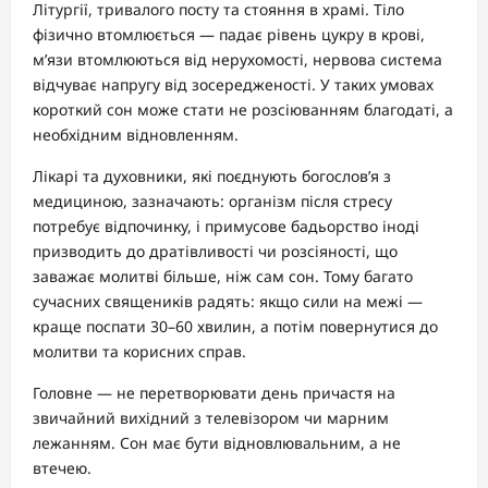
Літургії, тривалого посту та стояння в храмі. Тіло
фізично втомлюється — падає рівень цукру в крові,
м’язи втомлюються від нерухомості, нервова система
відчуває напругу від зосередженості. У таких умовах
короткий сон може стати не розсіюванням благодаті, а
необхідним відновленням.
Лікарі та духовники, які поєднують богослов’я з
медициною, зазначають: організм після стресу
потребує відпочинку, і примусове бадьорство іноді
призводить до дратівливості чи розсіяності, що
заважає молитві більше, ніж сам сон. Тому багато
сучасних священиків радять: якщо сили на межі —
краще поспати 30–60 хвилин, а потім повернутися до
молитви та корисних справ.
Головне — не перетворювати день причастя на
звичайний вихідний з телевізором чи марним
лежанням. Сон має бути відновлювальним, а не
втечею.