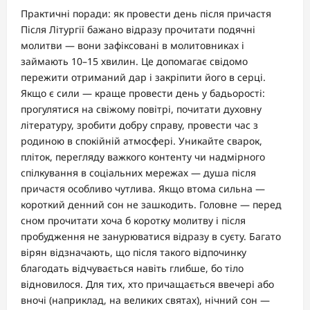
Практичні поради: як провести день після причастя
Після Літургії бажано відразу прочитати подячні
молитви — вони зафіксовані в молитовниках і
займають 10–15 хвилин. Це допомагає свідомо
пережити отриманий дар і закріпити його в серці.
Якщо є сили — краще провести день у бадьорості:
прогулятися на свіжому повітрі, почитати духовну
літературу, зробити добру справу, провести час з
родиною в спокійній атмосфері. Уникайте сварок,
пліток, перегляду важкого контенту чи надмірного
спілкування в соціальних мережах — душа після
причастя особливо чутлива. Якщо втома сильна —
короткий денний сон не зашкодить. Головне — перед
сном прочитати хоча б коротку молитву і після
пробудження не занурюватися відразу в суєту. Багато
вірян відзначають, що після такого відпочинку
благодать відчувається навіть глибше, бо тіло
відновилося. Для тих, хто причащається ввечері або
вночі (наприклад, на великих святах), нічний сон —