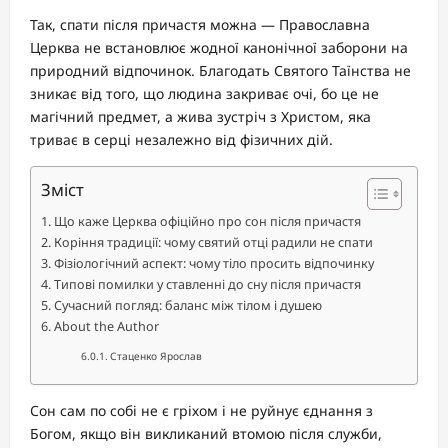
Так, спати після причастя можна — Православна
Церква не встановлює жодної канонічної заборони на
природний відпочинок. Благодать Святого Таїнства не
зникає від того, що людина закриває очі, бо це не
магічний предмет, а жива зустріч з Христом, яка
триває в серці незалежно від фізичних дій.
Зміст
Що каже Церква офіційно про сон після причастя
Коріння традиції: чому святий отці радили не спати
Фізіологічний аспект: чому тіло просить відпочинку
Типові помилки у ставленні до сну після причастя
Сучасний погляд: баланс між тілом і душею
About the Author
Стаценко Ярослав
Сон сам по собі не є гріхом і не руйнує єднання з
Богом, якщо він викликаний втомою після служби,