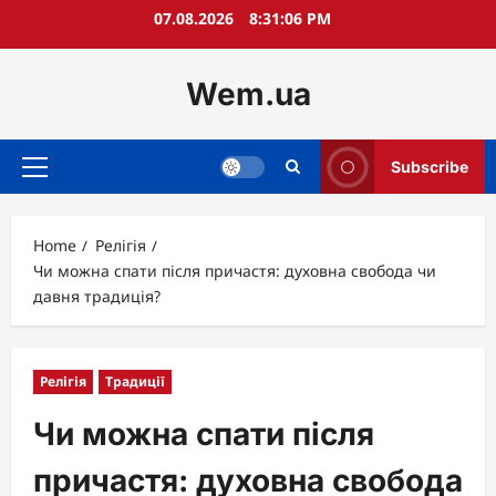
Skip
07.08.2026
8:31:07 PM
to
content
Wem.ua
Subscribe
Primary
Menu
Home
Релігія
Чи можна спати після причастя: духовна свобода чи
давня традиція?
Релігія
Традиції
Чи можна спати після
причастя: духовна свобода