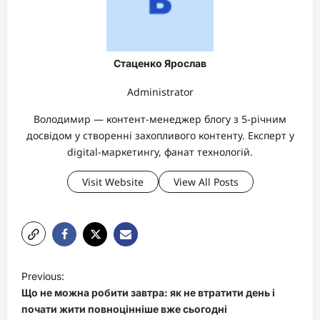
Стаценко Ярослав
Administrator
Володимир — контент-менеджер блогу з 5-річним
досвідом у створенні захопливого контенту. Експерт у
digital-маркетингу, фанат технологій.
Visit Website
View All Posts
P
Previous:
o
Що не можна робити завтра: як не втратити день і
s
почати жити повноцінніше вже сьогодні