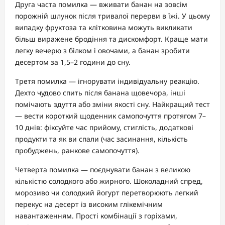
Друга часта помилка — вживати банан на зовсім
порожній шлунок після тривалої перерви в їжі. У цьому
випадку фруктоза та клітковина можуть викликати
більш виражене бродіння та дискомфорт. Краще мати
легку вечерю з білком і овочами, а банан зробити
десертом за 1,5–2 години до сну.
Третя помилка — ігнорувати індивідуальну реакцію.
Дехто чудово спить після банана щовечора, інші
помічають здуття або зміни якості сну. Найкращий тест
— вести короткий щоденник самопочуття протягом 7–
10 днів: фіксуйте час прийому, стиглість, додаткові
продукти та як ви спали (час засинання, кількість
пробуджень, ранкове самопочуття).
Четверта помилка — поєднувати банан з великою
кількістю солодкого або жирного. Шоколадний спред,
морозиво чи солодкий йогурт перетворюють легкий
перекус на десерт із високим глікемічним
навантаженням. Прості комбінації з горіхами,