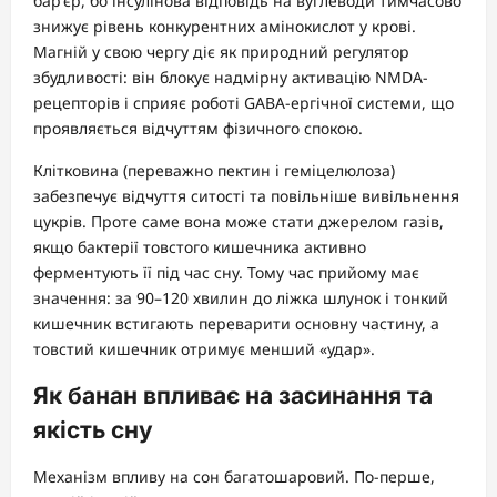
бар’єр, бо інсулінова відповідь на вуглеводи тимчасово
знижує рівень конкурентних амінокислот у крові.
Магній у свою чергу діє як природний регулятор
збудливості: він блокує надмірну активацію NMDA-
рецепторів і сприяє роботі GABA-ергічної системи, що
проявляється відчуттям фізичного спокою.
Клітковина (переважно пектин і геміцелюлоза)
забезпечує відчуття ситості та повільніше вивільнення
цукрів. Проте саме вона може стати джерелом газів,
якщо бактерії товстого кишечника активно
ферментують її під час сну. Тому час прийому має
значення: за 90–120 хвилин до ліжка шлунок і тонкий
кишечник встигають переварити основну частину, а
товстий кишечник отримує менший «удар».
Як банан впливає на засинання та
якість сну
Механізм впливу на сон багатошаровий. По-перше,