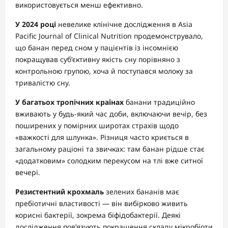
використовується менш ефективно.
У 2024 році
невелике клінічне дослідження в Asia
Pacific Journal of Clinical Nutrition продемонструвало,
що банан перед сном у пацієнтів із інсомнією
покращував суб’єктивну якість сну порівняно з
контрольною групою, хоча й поступався молоку за
тривалістю сну.
У багатьох тропічних країнах
банани традиційно
вживають у будь-який час доби, включаючи вечір, без
поширених у помірних широтах страхів щодо
«важкості для шлунка». Різниця часто криється в
загальному раціоні та звичках: там банан рідше стає
«додатковим» солодким перекусом на тлі вже ситної
вечері.
Резистентний крохмаль
зелених бананів має
пребіотичні властивості — він вибірково живить
корисні бактерії, зокрема біфідобактерії. Деякі
дослідження пов’язують покращення складу мікробіоти