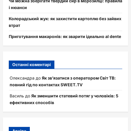
Чи можна зберігати твердий сир в морозилці: правила
і нюанси
Колорадський жук: як захистити картоплю без зайвих
втрат
Приготування макаронів: як зварити ідеально al dente
Останні коментарі
Олександра
до
Як зв’язатися з оператором Світ ТВ:
повний гід по контактах SWEET.TV
Василь
до
Як зменшити статевий потяг у чоловіків: 5
ефективних способів
Архіви