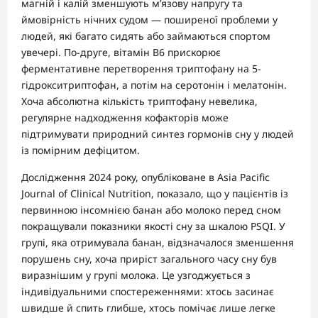
магній і калій зменшують м’язову напругу та
ймовірність нічних судом — поширеної проблеми у
людей, які багато сидять або займаються спортом
увечері. По-друге, вітамін B6 прискорює
ферментативне перетворення триптофану на 5-
гідрокситриптофан, а потім на серотонін і мелатонін.
Хоча абсолютна кількість триптофану невелика,
регулярне надходження кофакторів може
підтримувати природний синтез гормонів сну у людей
із помірним дефіцитом.
Дослідження 2024 року, опубліковане в Asia Pacific
Journal of Clinical Nutrition, показало, що у пацієнтів із
первинною інсомнією банан або молоко перед сном
покращували показники якості сну за шкалою PSQI. У
групі, яка отримувала банан, відзначалося зменшення
порушень сну, хоча приріст загального часу сну був
виразнішим у групі молока. Це узгоджується з
індивідуальними спостереженнями: хтось засинає
швидше й спить глибше, хтось помічає лише легке