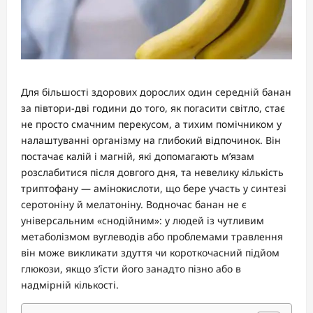
Для більшості здорових дорослих один середній банан
за півтори-дві години до того, як погасити світло, стає
не просто смачним перекусом, а тихим помічником у
налаштуванні організму на глибокий відпочинок. Він
постачає калій і магній, які допомагають м’язам
розслабитися після довгого дня, та невелику кількість
триптофану — амінокислоти, що бере участь у синтезі
серотоніну й мелатоніну. Водночас банан не є
універсальним «снодійним»: у людей із чутливим
метаболізмом вуглеводів або проблемами травлення
він може викликати здуття чи короткочасний підйом
глюкози, якщо з’їсти його занадто пізно або в
надмірній кількості.