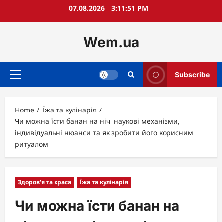
Skip
07.08.2026
3:11:52 PM
to
content
Wem.ua
Subscribe
Primary
Menu
Home
Їжа та кулінарія
Чи можна їсти банан на ніч: наукові механізми,
індивідуальні нюанси та як зробити його корисним
ритуалом
Здоров'я та краса
Їжа та кулінарія
Чи можна їсти банан на