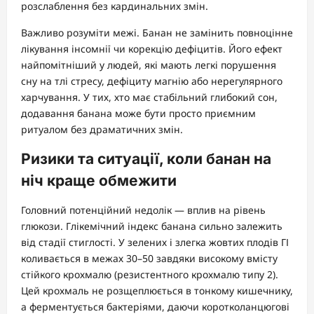
розслаблення без кардинальних змін.
Важливо розуміти межі. Банан не замінить повноцінне
лікування інсомнії чи корекцію дефіцитів. Його ефект
найпомітніший у людей, які мають легкі порушення
сну на тлі стресу, дефіциту магнію або нерегулярного
харчування. У тих, хто має стабільний глибокий сон,
додавання банана може бути просто приємним
ритуалом без драматичних змін.
Ризики та ситуації, коли банан на
ніч краще обмежити
Головний потенційний недолік — вплив на рівень
глюкози. Глікемічний індекс банана сильно залежить
від стадії стиглості. У зелених і злегка жовтих плодів ГІ
коливається в межах 30–50 завдяки високому вмісту
стійкого крохмалю (резистентного крохмалю типу 2).
Цей крохмаль не розщеплюється в тонкому кишечнику,
а ферментується бактеріями, даючи коротколанцюгові