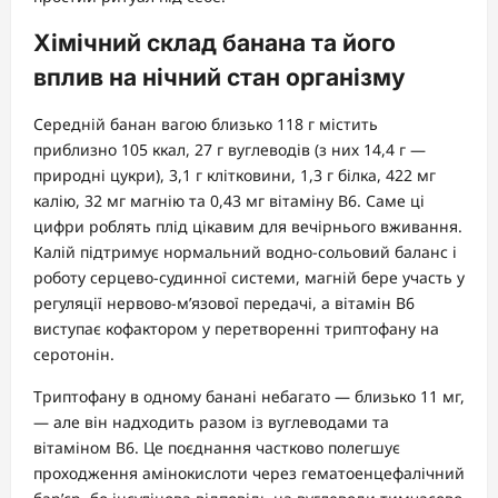
Хімічний склад банана та його
вплив на нічний стан організму
Середній банан вагою близько 118 г містить
приблизно 105 ккал, 27 г вуглеводів (з них 14,4 г —
природні цукри), 3,1 г клітковини, 1,3 г білка, 422 мг
калію, 32 мг магнію та 0,43 мг вітаміну B6. Саме ці
цифри роблять плід цікавим для вечірнього вживання.
Калій підтримує нормальний водно-сольовий баланс і
роботу серцево-судинної системи, магній бере участь у
регуляції нервово-м’язової передачі, а вітамін B6
виступає кофактором у перетворенні триптофану на
серотонін.
Триптофану в одному банані небагато — близько 11 мг,
— але він надходить разом із вуглеводами та
вітаміном B6. Це поєднання частково полегшує
проходження амінокислоти через гематоенцефалічний