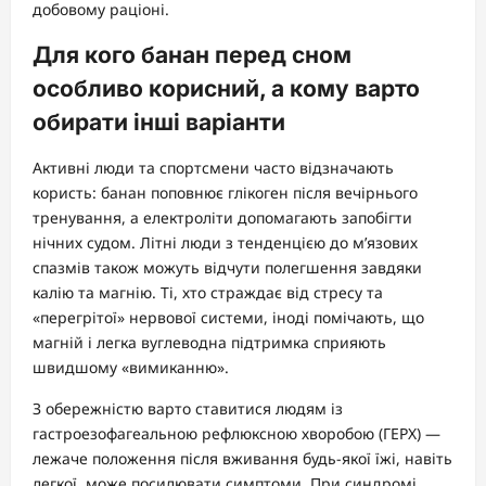
добовому раціоні.
Для кого банан перед сном
особливо корисний, а кому варто
обирати інші варіанти
Активні люди та спортсмени часто відзначають
користь: банан поповнює глікоген після вечірнього
тренування, а електроліти допомагають запобігти
нічних судом. Літні люди з тенденцією до м’язових
спазмів також можуть відчути полегшення завдяки
калію та магнію. Ті, хто страждає від стресу та
«перегрітої» нервової системи, іноді помічають, що
магній і легка вуглеводна підтримка сприяють
швидшому «вимиканню».
З обережністю варто ставитися людям із
гастроезофагеальною рефлюксною хворобою (ГЕРХ) —
лежаче положення після вживання будь-якої їжі, навіть
легкої, може посилювати симптоми. При синдромі