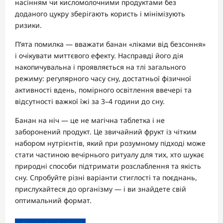
насінням чи кисломолочними продуктами без
доданого цукру зберігають користь і мінімізують
ризики.
П’ята помилка — вважати банан «ліками від безсоння»
і очікувати миттєвого ефекту. Насправді його дія
накопичувальна і проявляється на тлі загального
режиму: регулярного часу сну, достатньої фізичної
активності вдень, помірного освітлення ввечері та
відсутності важкої їжі за 3–4 години до сну.
Банан на ніч — це не магічна таблетка і не
заборонений продукт. Це звичайний фрукт із чітким
набором нутрієнтів, який при розумному підході може
стати частиною вечірнього ритуалу для тих, хто шукає
природні способи підтримати розслаблення та якість
сну. Спробуйте різні варіанти стиглості та поєднань,
прислухайтеся до організму — і ви знайдете свій
оптимальний формат.