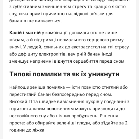
з суб’єктивним зменшенням стресу та кращою якістю
сну, хоча прямі причинно-наслідкові зв’язки для
бананів ще вивчаються.
Калій і магній
у комбінації допомагають не лише
м’язам, а й підтримці нормального серцевого ритму
вночі. У людей, схильних до екстрасистол на тлі стресу
або дефіциту електролітів, вечірній банан іноді
зменшує неприємні відчуття серцебиття перед сном.
Типові помилки та як їх уникнути
Найпоширеніша помилка — їсти повністю стиглий або
перестиглий банан безпосередньо перед сном.
Високий ГІ та швидке вивільнення цукрів у поєднанні з
горизонтальним положенням можуть призводити до
неспокійного сну або нічних пробуджень. Рішення
просте: або обирайте зеленіші плоди, або з’їдайте за 2
години до ліжка.