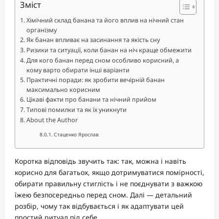
Зміст
Хімічний склад банана та його вплив на нічний стан
організму
Як банан впливає на засинання та якість сну
Ризики та ситуації, коли банан на ніч краще обмежити
Для кого банан перед сном особливо корисний, а
кому варто обирати інші варіанти
Практичні поради: як зробити вечірній банан
максимально корисним
Цікаві факти про банани та нічний прийом
Типові помилки та як їх уникнути
About the Author
Стаценко Ярослав
Коротка відповідь звучить так: так, можна і навіть
корисно для багатьох, якщо дотримуватися помірності,
обирати правильну стиглість і не поєднувати з важкою
їжею безпосередньо перед сном. Далі — детальний
розбір, чому так відбувається і як адаптувати цей
простий ритуал під себе.