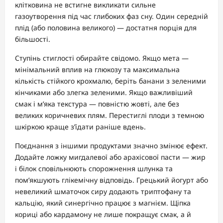
клітковина не встигне викликати сильне
газоутворення під час глибоких фаз сну. Один середній
плід (або половина великого) — достатня порція для
більшості.
Ступінь стиглості обирайте свідомо. Якщо мета —
мінімальний вплив на глюкозу та максимальна
кількість стійкого крохмалю, беріть банани з зеленими
кінчиками або злегка зеленими. Якщо важливіший
смак і м’яка текстура — повністю жовті, але без
великих коричневих плям. Перестиглі плоди з темною
шкіркою краще з’їдати раніше вдень.
Поєднання з іншими продуктами значно змінює ефект.
Додайте ложку мигдалевої або арахісової пасти — жир
і білок сповільнюють спорожнення шлунка та
пом’якшують глікемічну відповідь. Грецький йогурт або
невеликий шматочок сиру додають триптофану та
кальцію, який синергічно працює з магнієм. Щіпка
кориці або кардамону не лише покращує смак, а й