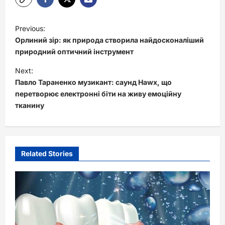
P
Previous:
o
Орлиний зір: як природа створила найдосконаліший
s
природний оптичний інструмент
t
Next:
Павло Тараненко музикант: саунд Hawx, що
n
перетворює електронні біти на живу емоційну
a
тканину
v
i
g
Related Stories
a
t
i
o
n