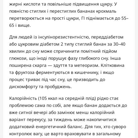
жирні кислоти та повільніше підвищення цукру. У
повністю стиглих і перестиглих бананах крохмаль
перетворюється на прості цукри, ГІ піднімається до 55–
65 і вище.
Для людей із інсулінорезистентністю, переддіабетом
або цукровим діабетом 2 типу стиглий банан за 30–40
хвилин до сну може спричинити помітний підйом
глюкози, що іноді порушує фазу глибокого сну. Інша
поширена скарга — здуття та метеоризм. Клітковина
та фруктоза ферментуються в кишечнику, і якщо
процес триває під час сну, це призводить до
дискомфорту та пробуджень.
Калорійність (105 ккал на середній плід) рідко стає
проблемою сама по собі, але якщо банан додається до
вже ситної вечері або замінює менш калорійний
варіант перекусу, за тиждень може накопичитися
додатковий енергетичний баланс. Для тих, хто суворо
контролює вагу, це варто враховувати в загальному