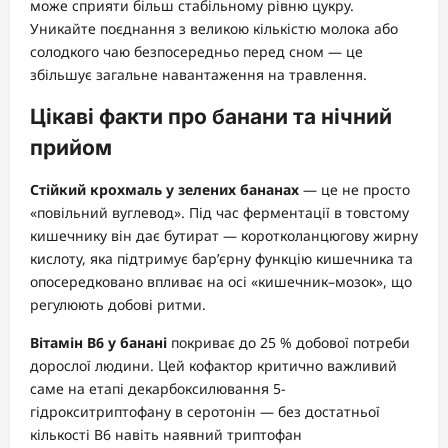
може сприяти більш стабільному рівню цукру.
Уникайте поєднання з великою кількістю молока або
солодкого чаю безпосередньо перед сном — це
збільшує загальне навантаження на травлення.
Цікаві факти про банани та нічний
прийом
Стійкий крохмаль у зелених бананах
— це не просто
«повільний вуглевод». Під час ферментації в товстому
кишечнику він дає бутират — коротколанцюгову жирну
кислоту, яка підтримує бар’єрну функцію кишечника та
опосередковано впливає на осі «кишечник–мозок», що
регулюють добові ритми.
Вітамін B6 у банані
покриває до 25 % добової потреби
дорослої людини. Цей кофактор критично важливий
саме на етапі декарбоксилювання 5-
гідрокситриптофану в серотонін — без достатньої
кількості B6 навіть наявний триптофан