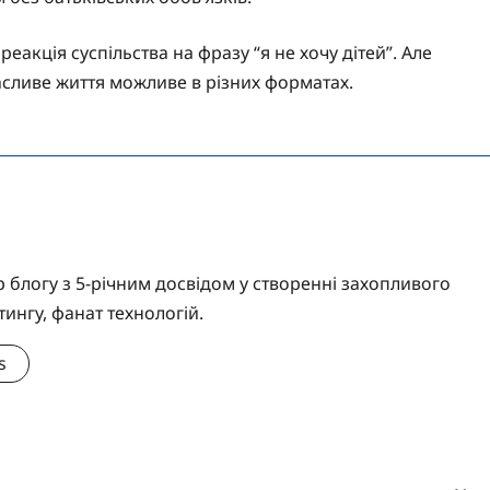
еакція суспільства на фразу “я не хочу дітей”. Але
асливе життя можливе в різних форматах.
логу з 5-річним досвідом у створенні захопливого
тингу, фанат технологій.
s