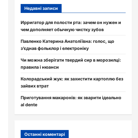
Недавні записи
Ирригатор для полости рта: зачем он нужен и
чем дополняет обычную чистку зубов
Павленко Катерина Анатоліївна: голос, що
з’єднав фольклор і електроніку
Чи можна зберігати твердий сир в морозилці:
правила і нюанси
Колорадський жук: як захистити картоплю без
зайвих втрат
Приготування макаронів: як зварити ідеально
al dente
Останні коментарі