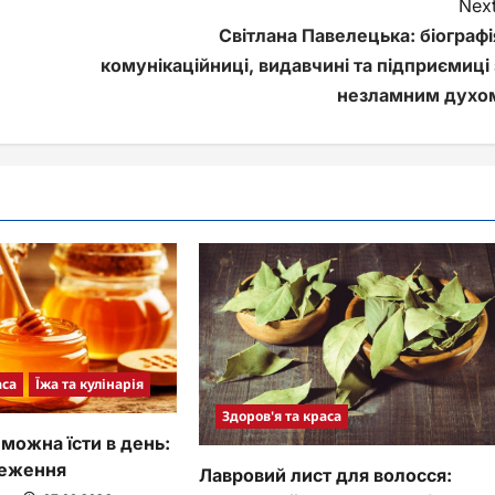
Next
Світлана Павелецька: біографі
комунікаційниці, видавчині та підприємиці 
незламним духо
аса
Їжа та кулінарія
Здоров'я та краса
можна їсти в день:
меження
Лавровий лист для волосся: