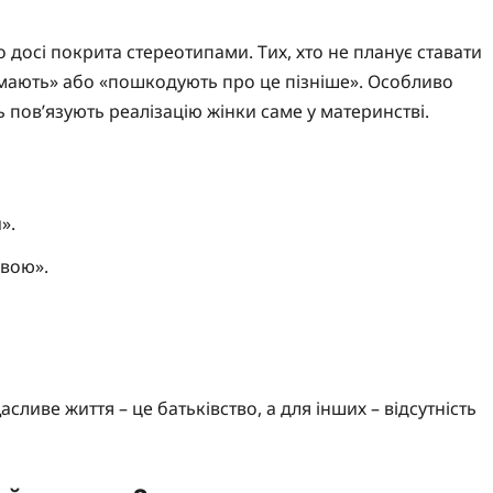
но досі покрита стереотипами. Тих, хто не планує ставати
умають» або «пошкодують про це пізніше». Особливо
 пов’язують реалізацію жінки саме у материнстві.
».
ивою».
ливе життя – це батьківство, а для інших – відсутність