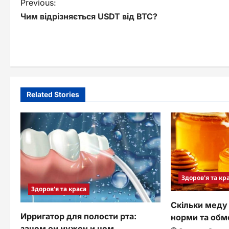
P
Previous:
Чим відрізняється USDT від BTC?
o
s
t
n
a
Related Stories
v
i
g
a
Здоров'я та кр
t
Здоров'я та краса
i
Скільки меду 
Ирригатор для полости рта:
норми та об
o
зачем он нужен и чем