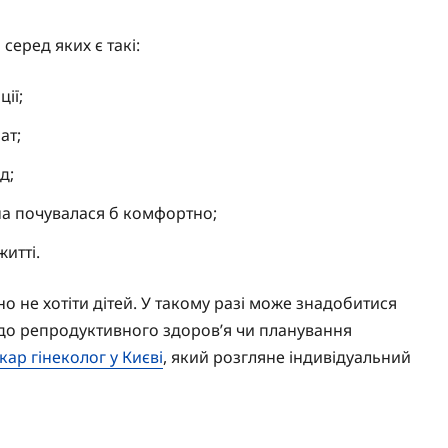
еред яких є такі:
ії;
ат;
д;
ина почувалася б комфортно;
итті.
 не хотіти дітей. У такому разі може знадобитися
одо репродуктивного здоров’я чи планування
ікар гінеколог у Києві
, який розгляне індивідуальний