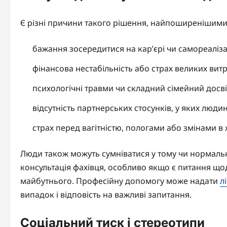
Є різні причини такого рішення, найпоширенішими с
бажання зосередитися на кар’єрі чи самореалізац
фінансова нестабільність або страх великих витр
психологічні травми чи складний сімейний досві
відсутність партнерських стосунків, у яких люд
страх перед вагітністю, пологами або змінами в ж
Люди також можуть сумніватися у тому чи нормально
консультація фахівця, особливо якщо є питання щ
майбутнього. Професійну допомогу може надати
л
випадок і відповість на важливі запитання.
Соціальний тиск і стереотипи