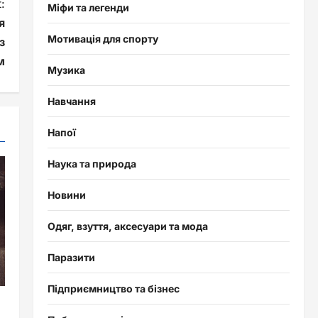
:
Міфи та легенди
я
Мотивація для спорту
з
м
Музика
Навчання
Напої
Наука та природа
Новини
Одяг, взуття, аксесуари та мода
Паразити
Підприємництво та бізнес