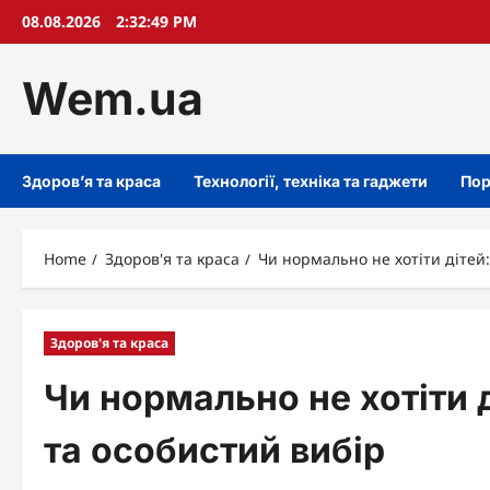
Skip
08.08.2026
2:32:50 PM
to
content
Wem.ua
Здоров’я та краса
Технології, техніка та гаджети
Пор
Home
Здоров'я та краса
Чи нормально не хотіти дітей
Здоров'я та краса
Чи нормально не хотіти 
та особистий вибір