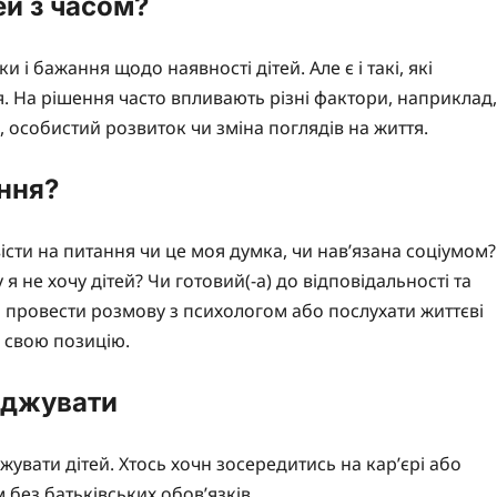
ей з часом?
і бажання щодо наявності дітей. Але є і такі, які
 На рішення часто впливають різні фактори, наприклад,
 особистий розвиток чи зміна поглядів на життя.
ання?
сти на питання чи це моя думка, чи нав’язана соціумом?
я не хочу дітей? Чи готовий(-а) до відповідальності та
о провести розмову з психологом або послухати життєві
и свою позицію.
роджувати
увати дітей. Хтось хочн зосередитись на кар’єрі або
 без батьківських обов’язків.