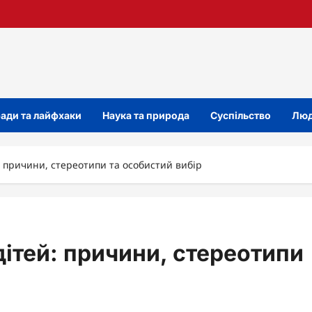
ади та лайфхаки
Наука та природа
Суспільство
Люд
: причини, стереотипи та особистий вибір
дітей: причини, стереотипи