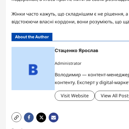
Жінки часто кажуть, що складнішим є не рішення, а р
відстоюючи власні кордони, вони розуміють, що щ
About the Author
Стаценко Ярослав
Administrator
Володимир — контент-менеджер б
контенту. Експерт у digital-марке
Visit Website
View All Post