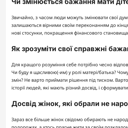
Чи змінюється бажання мати діт
Звичайно, з часом люди можуть змінювати свої думки 
залишаються вірними своїм переконанням до кінця.
нові стосунки, покращення фінансового становища,
Як зрозуміти свої справжні баж
Для кращого розуміння себе потрібно чесно відпові
Чи буду я щасливою(-им) у ролі матері/батька? Чому 
змін? Не варто приймати рішення під тиском. Варт
історії людей, які мають різний досвід, і сформуват
Досвід жінок, які обрали не на
Зараз все більше жінок свідомо обирають не народж
подорожах, а хтось прагне жити за своїм розкладом