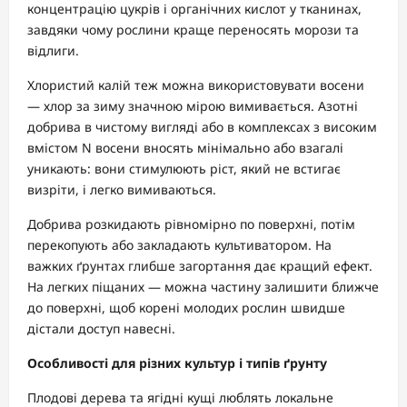
концентрацію цукрів і органічних кислот у тканинах,
завдяки чому рослини краще переносять морози та
відлиги.
Хлористий калій теж можна використовувати восени
— хлор за зиму значною мірою вимивається. Азотні
добрива в чистому вигляді або в комплексах з високим
вмістом N восени вносять мінімально або взагалі
уникають: вони стимулюють ріст, який не встигає
визріти, і легко вимиваються.
Добрива розкидають рівномірно по поверхні, потім
перекопують або закладають культиватором. На
важких ґрунтах глибше загортання дає кращий ефект.
На легких піщаних — можна частину залишити ближче
до поверхні, щоб корені молодих рослин швидше
дістали доступ навесні.
Особливості для різних культур і типів ґрунту
Плодові дерева та ягідні кущі люблять локальне