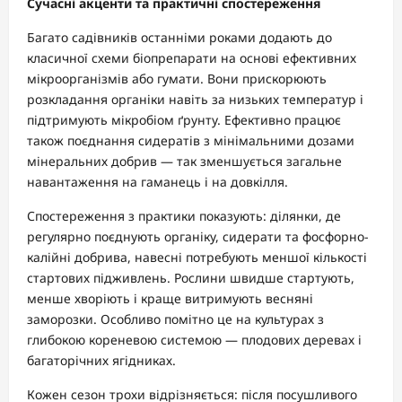
Сучасні акценти та практичні спостереження
Багато садівників останніми роками додають до
класичної схеми біопрепарати на основі ефективних
мікроорганізмів або гумати. Вони прискорюють
розкладання органіки навіть за низьких температур і
підтримують мікробіом ґрунту. Ефективно працює
також поєднання сидератів з мінімальними дозами
мінеральних добрив — так зменшується загальне
навантаження на гаманець і на довкілля.
Спостереження з практики показують: ділянки, де
регулярно поєднують органіку, сидерати та фосфорно-
калійні добрива, навесні потребують меншої кількості
стартових підживлень. Рослини швидше стартують,
менше хворіють і краще витримують весняні
заморозки. Особливо помітно це на культурах з
глибокою кореневою системою — плодових деревах і
багаторічних ягідниках.
Кожен сезон трохи відрізняється: після посушливого