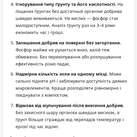
Ігнорування типу ґрунту та його кислотності.
На
піщаних ґрунтах без достатньої органіки добрива
швидко вимиваються. На кислих — фосфор стає
малодоступним. Аналіз ґрунту раз на 3–4 роки
економить час і гроші.
Залишання добрив на поверхні без загортання.
Фосфор майже не рухається вниз, калій теж
обмежено. Без перекопування або розпушування
ефективність різко падає.
Надмірна кількість золи на одному місці.
Може
сильно підняти pH і заблокувати доступність деяких
мікроелементів. Краще розподіляти рівномірно і
поєднувати з компостом.
Відмова від мульчування після внесення добрив.
Без захисного шару органіка швидше висихає, а
ґрунт більше страждає від перепадів температур і
ерозії під час відлиг.