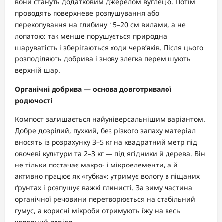
вони стануть додатковим джерелом вуглецю. Потім
проводять поверхневе розпушування або
перекопування на глибину 15–20 см вилами, а не
лопатою: так менше порушується природна
шаруватість і зберігаються ходи черв’яків. Після цього
розподіляють добрива і знову злегка перемішують
верхній шар.
Органічні добрива — основа довготривалої
родючості
Компост залишається найуніверсальнішим варіантом.
Добре дозрілий, пухкий, без різкого запаху матеріал
вносять із розрахунку 3–5 кг на квадратний метр під
овочеві культури та 2–3 кг — під ягідники й дерева. Він
не тільки постачає макро- і мікроелементи, а й
активно працює як «губка»: утримує вологу в піщаних
ґрунтах і розпушує важкі глинисті. За зиму частина
органічної речовини перетворюється на стабільний
гумус, а корисні мікроби отримують їжу на весь
холодний період.