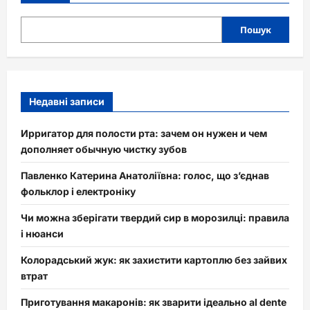
Пошук
Недавні записи
Ирригатор для полости рта: зачем он нужен и чем
дополняет обычную чистку зубов
Павленко Катерина Анатоліївна: голос, що з’єднав
фольклор і електроніку
Чи можна зберігати твердий сир в морозилці: правила
і нюанси
Колорадський жук: як захистити картоплю без зайвих
втрат
Приготування макаронів: як зварити ідеально al dente