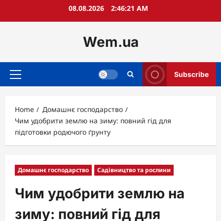
Skip
08.08.2026
2:46:22 AM
to
content
Wem.ua
Subscribe
Primary
Menu
Home
Домашнє господарство
Чим удобрити землю на зиму: повний гід для
підготовки родючого ґрунту
Домашнє господарство
Садівництво та рослини
Чим удобрити землю на
зиму: повний гід для