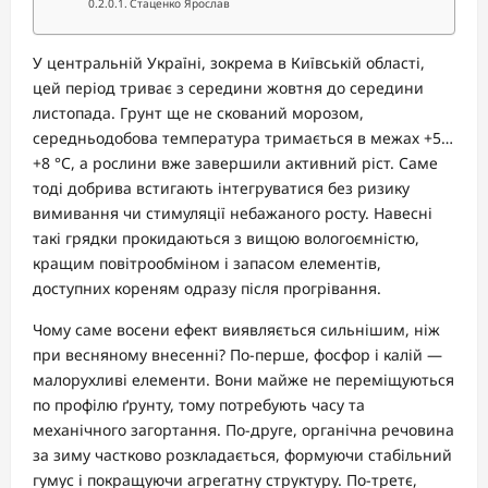
Стаценко Ярослав
У центральній Україні, зокрема в Київській області,
цей період триває з середини жовтня до середини
листопада. Грунт ще не скований морозом,
середньодобова температура тримається в межах +5…
+8 °C, а рослини вже завершили активний ріст. Саме
тоді добрива встигають інтегруватися без ризику
вимивання чи стимуляції небажаного росту. Навесні
такі грядки прокидаються з вищою вологоємністю,
кращим повітрообміном і запасом елементів,
доступних кореням одразу після прогрівання.
Чому саме восени ефект виявляється сильнішим, ніж
при весняному внесенні? По-перше, фосфор і калій —
малорухливі елементи. Вони майже не переміщуються
по профілю ґрунту, тому потребують часу та
механічного загортання. По-друге, органічна речовина
за зиму частково розкладається, формуючи стабільний
гумус і покращуючи агрегатну структуру. По-третє,