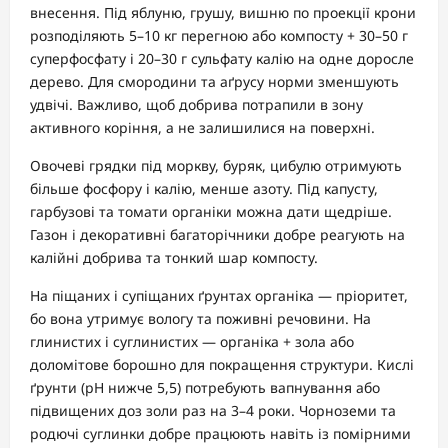
внесення. Під яблуню, грушу, вишню по проекції крони
розподіляють 5–10 кг перегною або компосту + 30–50 г
суперфосфату і 20–30 г сульфату калію на одне доросле
дерево. Для смородини та аґрусу норми зменшують
удвічі. Важливо, щоб добрива потрапили в зону
активного коріння, а не залишилися на поверхні.
Овочеві грядки під моркву, буряк, цибулю отримують
більше фосфору і калію, менше азоту. Під капусту,
гарбузові та томати органіки можна дати щедріше.
Газон і декоративні багаторічники добре реагують на
калійні добрива та тонкий шар компосту.
На піщаних і супіщаних ґрунтах органіка — пріоритет,
бо вона утримує вологу та поживні речовини. На
глинистих і суглинистих — органіка + зола або
доломітове борошно для покращення структури. Кислі
ґрунти (pH нижче 5,5) потребують вапнування або
підвищених доз золи раз на 3–4 роки. Чорноземи та
родючі суглинки добре працюють навіть із помірними