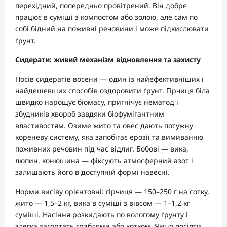
перехідний, попередньо провітрений. Він добре
працює в суміші з компостом або золою, але сам по
собі бідний на поживні речовини і може підкислювати
ґрунт.
Сидерати: живий механізм відновлення та захисту
Посів сидератів восени — один із найефективніших і
найдешевших способів оздоровити ґрунт. Гірчиця біла
швидко нарощує біомасу, пригнічує нематод і
збудників хвороб завдяки біофумігантним
властивостям. Озиме жито та овес дають потужну
кореневу систему, яка запобігає ерозії та вимиванню
поживних речовин під час відлиг. Бобові — вика,
люпин, конюшина — фіксують атмосферний азот і
залишають його в доступній формі навесні.
Норми висіву орієнтовні: гірчиця — 150–250 г на сотку,
жито — 1,5–2 кг, вика в суміші з вівсом — 1–1,2 кг
суміші. Насіння розкидають по вологому ґрунту і
злегка загортать граблями або котком. Якщо посіяти