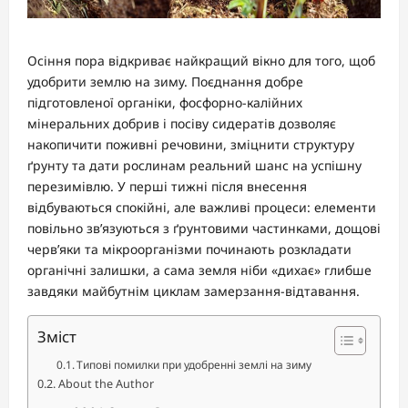
Осіння пора відкриває найкращий вікно для того, щоб
удобрити землю на зиму. Поєднання добре
підготовленої органіки, фосфорно-калійних
мінеральних добрив і посіву сидератів дозволяє
накопичити поживні речовини, зміцнити структуру
ґрунту та дати рослинам реальний шанс на успішну
перезимівлю. У перші тижні після внесення
відбуваються спокійні, але важливі процеси: елементи
повільно зв’язуються з ґрунтовими частинками, дощові
черв’яки та мікроорганізми починають розкладати
органічні залишки, а сама земля ніби «дихає» глибше
завдяки майбутнім циклам замерзання-відтавання.
Зміст
Типові помилки при удобренні землі на зиму
About the Author