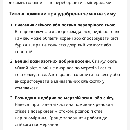
дозами, головне — не переборщити з мінералами.
Типові помилки при удобренні землі на зиму
Внесення свіжого або погано перепрілого гною.
Він продовжує активно розкладатися, виділяє тепло
і аміак, може обпекти корені або спровокувати ріст
бур’янів. Краще повністю дозрілий компост або
перегній.
Великі дози азотних добрив восени.
Стимулюють
м’який ріст, який не визріває до морозів і легко
пошкоджується. Азот краще залишити на весну або
використовувати в мінімальних кількостях у
комплексах.
Розкидання добрив по мерзлій землі або снігу.
Навесні при таненні частина поживних речовин
стікає з поверхневим стоком, розподіл стає
нерівномірним. Краще завершити роботи до
стійкого промерзання.