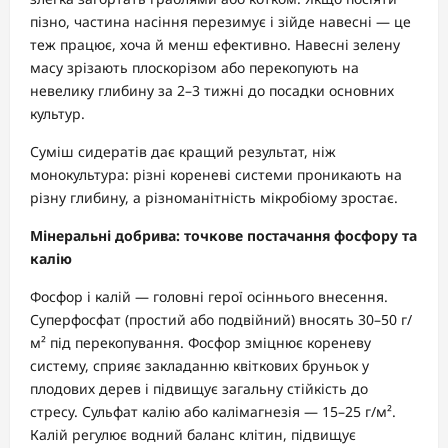
пізно, частина насіння перезимує і зійде навесні — це
теж працює, хоча й менш ефективно. Навесні зелену
масу зрізають плоскорізом або перекопують на
невелику глибину за 2–3 тижні до посадки основних
культур.
Суміш сидератів дає кращий результат, ніж
монокультура: різні кореневі системи проникають на
різну глибину, а різноманітність мікробіому зростає.
Мінеральні добрива: точкове постачання фосфору та
калію
Фосфор і калій — головні герої осіннього внесення.
Суперфосфат (простий або подвійний) вносять 30–50 г/
м² під перекопування. Фосфор зміцнює кореневу
систему, сприяє закладанню квіткових бруньок у
плодових дерев і підвищує загальну стійкість до
стресу. Сульфат калію або калімагнезія — 15–25 г/м².
Калій регулює водний баланс клітин, підвищує