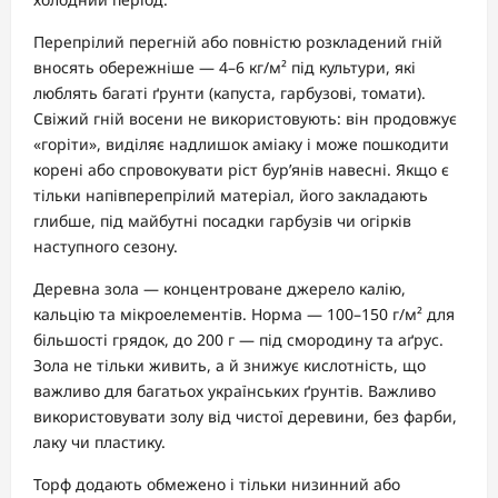
Перепрілий перегній або повністю розкладений гній
вносять обережніше — 4–6 кг/м² під культури, які
люблять багаті ґрунти (капуста, гарбузові, томати).
Свіжий гній восени не використовують: він продовжує
«горіти», виділяє надлишок аміаку і може пошкодити
корені або спровокувати ріст бур’янів навесні. Якщо є
тільки напівперепрілий матеріал, його закладають
глибше, під майбутні посадки гарбузів чи огірків
наступного сезону.
Деревна зола — концентроване джерело калію,
кальцію та мікроелементів. Норма — 100–150 г/м² для
більшості грядок, до 200 г — під смородину та аґрус.
Зола не тільки живить, а й знижує кислотність, що
важливо для багатьох українських ґрунтів. Важливо
використовувати золу від чистої деревини, без фарби,
лаку чи пластику.
Торф додають обмежено і тільки низинний або