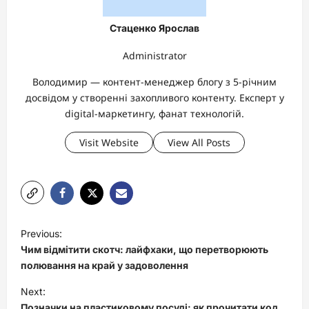
Стаценко Ярослав
Administrator
Володимир — контент-менеджер блогу з 5-річним
досвідом у створенні захопливого контенту. Експерт у
digital-маркетингу, фанат технологій.
Visit Website
View All Posts
P
Previous:
o
Чим відмітити скотч: лайфхаки, що перетворюють
s
полювання на край у задоволення
t
Next:
Позначки на пластиковому посуді: як прочитати код