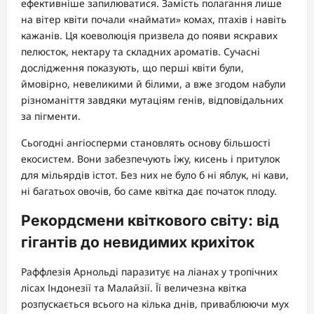
ефективніше запилюватися. Замість полагання лише
на вітер квіти почали «наймати» комах, птахів і навіть
кажанів. Ця коеволюція призвела до появи яскравих
пелюсток, нектару та складних ароматів. Сучасні
дослідження показують, що перші квіти були,
ймовірно, невеликими й білими, а вже згодом набули
різноманіття завдяки мутаціям генів, відповідальних
за пігменти.
Сьогодні ангіосперми становлять основу більшості
екосистем. Вони забезпечують їжу, кисень і притулок
для мільярдів істот. Без них не було б ні яблук, ні кави,
ні багатьох овочів, бо саме квітка дає початок плоду.
Рекордсмени квіткового світу: від
гігантів до невидимих крихіток
Раффлезія Арнольді паразитує на ліанах у тропічних
лісах Індонезії та Малайзії. Її величезна квітка
розпускається всього на кілька днів, приваблюючи мух