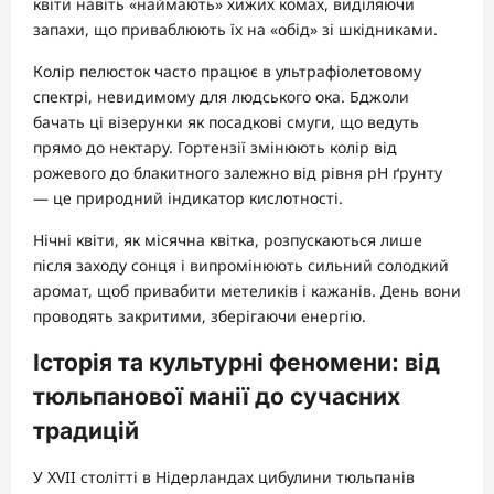
квіти навіть «наймають» хижих комах, виділяючи
запахи, що приваблюють їх на «обід» зі шкідниками.
Колір пелюсток часто працює в ультрафіолетовому
спектрі, невидимому для людського ока. Бджоли
бачать ці візерунки як посадкові смуги, що ведуть
прямо до нектару. Гортензії змінюють колір від
рожевого до блакитного залежно від рівня pH ґрунту
— це природний індикатор кислотності.
Нічні квіти, як місячна квітка, розпускаються лише
після заходу сонця і випромінюють сильний солодкий
аромат, щоб привабити метеликів і кажанів. День вони
проводять закритими, зберігаючи енергію.
Історія та культурні феномени: від
тюльпанової манії до сучасних
традицій
У XVII столітті в Нідерландах цибулини тюльпанів