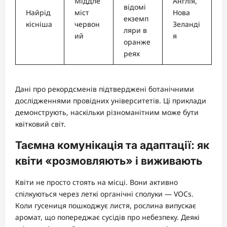
Міддле
Англія,
відомі
Найрід
міст
Нова
екземп
кісніша
червон
Зеланді
ляри в
ий
я
оранже
реях
Дані про рекордсменів підтверджені ботанічними
дослідженнями провідних університетів. Ці приклади
демонструють, наскільки різноманітним може бути
квітковий світ.
Таємна комунікація та адаптації: як
квіти «розмовляють» і виживають
Квіти не просто стоять на місці. Вони активно
спілкуються через леткі органічні сполуки — VOCs.
Коли гусениця пошкоджує листя, рослина випускає
аромат, що попереджає сусідів про небезпеку. Деякі