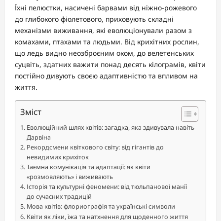
Їхні пелюстки, насичені барвами від ніжно-рожевого
до глибокого фіолетового, приховують складні
механізми виживання, які еволюціонували разом з
комахами, птахами та людьми. Від крихітних рослин,
що ледь видно неозброєним оком, до велетенських
суцвіть, здатних важити понад десять кілограмів, квіти
постійно дивують своєю адаптивністю та впливом на
життя.
Зміст
Еволюційний шлях квітів: загадка, яка здивувала навіть
Дарвіна
Рекордсмени квіткового світу: від гігантів до
невидимих крихіток
Таємна комунікація та адаптації: як квіти
«розмовляють» і виживають
Історія та культурні феномени: від тюльпанової манії
до сучасних традицій
Мова квітів: флориографія та українські символи
Квіти як ліки, їжа та натхнення для щоденного життя