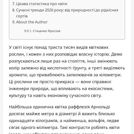
Цікава статистика про квіти
Сучасні тренди 2026 року: від природності до рідкісних
сортів
About the Author
Стаценко Ярослав
У світі існує понад триста тисяч видів квіткових
рослин, і кожен з них розповідає власну історію. Деякі
розпускаються лише раз на століття, інші змінюють
колір залежно від кислотності ґрунту, а треті виділяють
аромати, що приваблюють запилювачів за кілометри.
Ці рослини не просто прикраса — вони справжні
інженери природи, що впливають на екосистеми,
культуру та навіть економіку сучасного світу.
Найбільша одинична квітка раффлезія Арнольді
досягає майже метра в діаметрі й важить близько
одинадцяти кілограмів, а найменша, вольфія, ледве
сягає одного міліметра. Такі контрасти роблять квіти