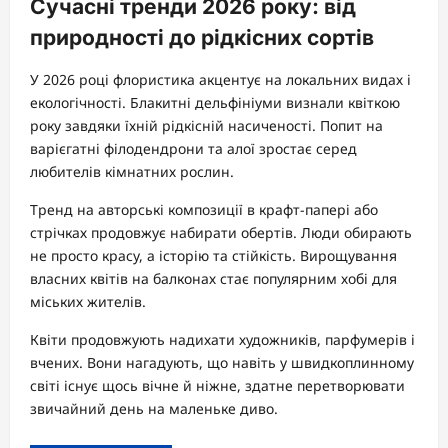
Сучасні тренди 2026 року: від
природності до рідкісних сортів
У 2026 році флористика акцентує на локальних видах і
екологічності. Блакитні дельфініуми визнали квіткою
року завдяки їхній рідкісній насиченості. Попит на
варієгатні філодендрони та алої зростає серед
любителів кімнатних рослин.
Тренд на авторські композиції в крафт-папері або
стрічках продовжує набирати обертів. Люди обирають
не просто красу, а історію та стійкість. Вирощування
власних квітів на балконах стає популярним хобі для
міських жителів.
Квіти продовжують надихати художників, парфумерів і
вчених. Вони нагадують, що навіть у швидкоплинному
світі існує щось вічне й ніжне, здатне перетворювати
звичайний день на маленьке диво.