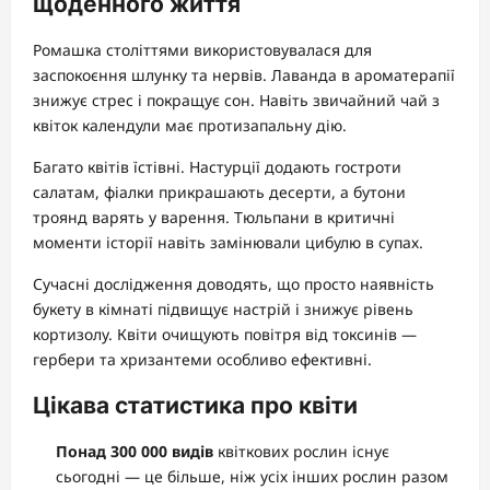
щоденного життя
Ромашка століттями використовувалася для
заспокоєння шлунку та нервів. Лаванда в ароматерапії
знижує стрес і покращує сон. Навіть звичайний чай з
квіток календули має протизапальну дію.
Багато квітів їстівні. Настурції додають гостроти
салатам, фіалки прикрашають десерти, а бутони
троянд варять у варення. Тюльпани в критичні
моменти історії навіть замінювали цибулю в супах.
Сучасні дослідження доводять, що просто наявність
букету в кімнаті підвищує настрій і знижує рівень
кортизолу. Квіти очищують повітря від токсинів —
гербери та хризантеми особливо ефективні.
Цікава статистика про квіти
Понад 300 000 видів
квіткових рослин існує
сьогодні — це більше, ніж усіх інших рослин разом