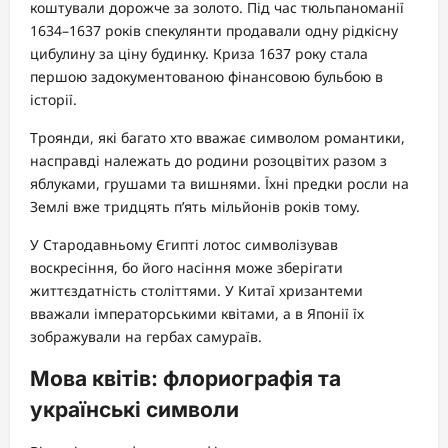
коштували дорожче за золото. Під час тюльпаноманії
1634–1637 років спекулянти продавали одну рідкісну
цибулину за ціну будинку. Криза 1637 року стала
першою задокументованою фінансовою бульбою в
історії.
Троянди, які багато хто вважає символом романтики,
насправді належать до родини розоцвітих разом з
яблуками, грушами та вишнями. Їхні предки росли на
Землі вже тридцять п’ять мільйонів років тому.
У Стародавньому Єгипті лотос символізував
воскресіння, бо його насіння може зберігати
життєздатність століттями. У Китаї хризантеми
вважали імператорськими квітами, а в Японії їх
зображували на гербах самураїв.
Мова квітів: флориографія та
українські символи