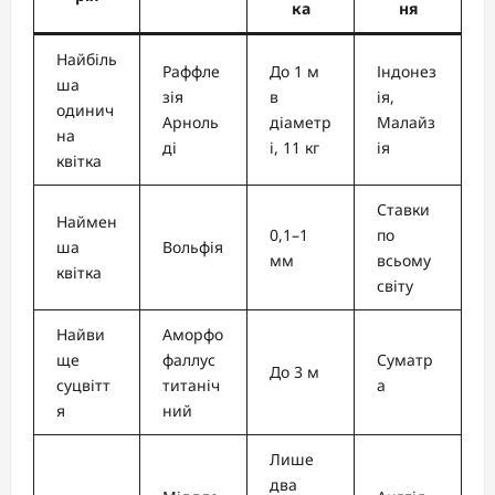
ка
ня
Найбіль
Раффле
До 1 м
Індонез
ша
зія
в
ія,
одинич
Арноль
діаметр
Малайз
на
ді
і, 11 кг
ія
квітка
Ставки
Наймен
0,1–1
по
ша
Вольфія
мм
всьому
квітка
світу
Найви
Аморфо
ще
фаллус
Суматр
До 3 м
суцвітт
титаніч
а
я
ний
Лише
два