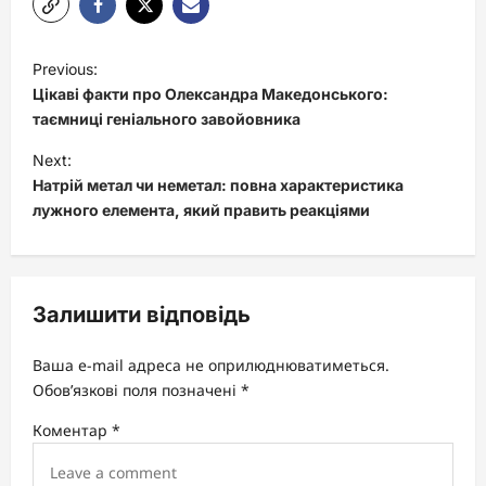
P
Previous:
o
Цікаві факти про Олександра Македонського:
s
таємниці геніального завойовника
t
Next:
Натрій метал чи неметал: повна характеристика
n
лужного елемента, який править реакціями
a
v
i
Залишити відповідь
g
a
Ваша e-mail адреса не оприлюднюватиметься.
t
Обов’язкові поля позначені
*
i
Коментар
*
o