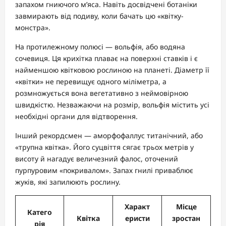
запахом гниючого м’яса. Навіть досвідчені ботаніки
завмирають від подиву, коли бачать цю «квітку-
монстра».
На протилежному полюсі — вольфія, або водяна
сочевиця. Ця крихітка плаває на поверхні ставків і є
найменшою квітковою рослиною на планеті. Діаметр її
«квітки» не перевищує одного міліметра, а
розмножується вона вегетативно з неймовірною
швидкістю. Незважаючи на розмір, вольфія містить усі
необхідні органи для відтворення.
Інший рекордсмен — аморфофаллус титанічний, або
«трупна квітка». Його суцвіття сягає трьох метрів у
висоту й нагадує величезний фалос, оточений
пурпуровим «покривалом». Запах гнилі приваблює
жуків, які запилюють рослину.
Характ
Місце
Катего
Квітка
еристи
зростан
рія