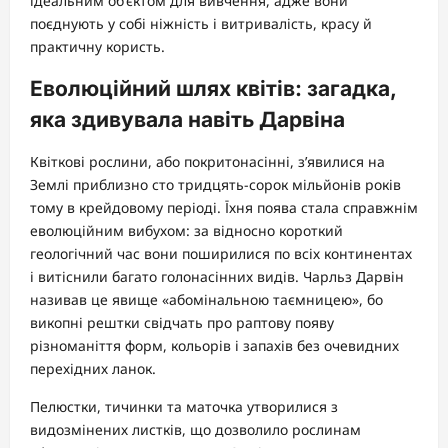
ідеальним об’єктом для вивчення, адже вони
поєднують у собі ніжність і витривалість, красу й
практичну користь.
Еволюційний шлях квітів: загадка,
яка здивувала навіть Дарвіна
Квіткові рослини, або покритонасінні, з’явилися на
Землі приблизно сто тридцять-сорок мільйонів років
тому в крейдовому періоді. Їхня поява стала справжнім
еволюційним вибухом: за відносно короткий
геологічний час вони поширилися по всіх континентах
і витіснили багато голонасінних видів. Чарльз Дарвін
називав це явище «абомінальною таємницею», бо
викопні рештки свідчать про раптову появу
різноманіття форм, кольорів і запахів без очевидних
перехідних ланок.
Пелюстки, тичинки та маточка утворилися з
видозмінених листків, що дозволило рослинам