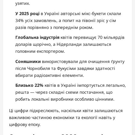
узятих.
У 2025 році
в Україні авторські мікс-букети склали
34% усіх замовлень, а попит на півонії зріс у сім
разів порівняно з попереднім роком.
Глобальна індустрія
квітів перевищує 70 мільярдів
доларів щорічно, а Нідерланди залишаються
головним експортером.
Соняшники
використовували для очищення ґрунту
після Чорнобиля та Фукусіми завдяки здатності
вбирати радіоактивні елементи.
Близько 22%
квітів в Україні імпортується легально,
решта — через складні схеми постачання, що
робить локальні виробники особливо цінними.
Ці цифри підкреслюють, наскільки квіти залишаються
важливою частиною економіки та екології навіть у
цифрову епоху.