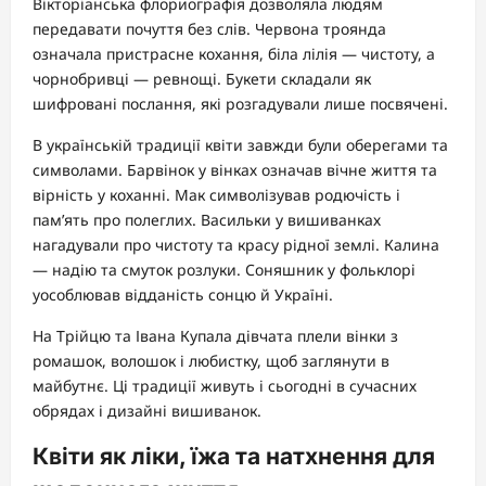
Вікторіанська флориографія дозволяла людям
передавати почуття без слів. Червона троянда
означала пристрасне кохання, біла лілія — чистоту, а
чорнобривці — ревнощі. Букети складали як
шифровані послання, які розгадували лише посвячені.
В українській традиції квіти завжди були оберегами та
символами. Барвінок у вінках означав вічне життя та
вірність у коханні. Мак символізував родючість і
пам’ять про полеглих. Васильки у вишиванках
нагадували про чистоту та красу рідної землі. Калина
— надію та смуток розлуки. Соняшник у фольклорі
уособлював відданість сонцю й Україні.
На Трійцю та Івана Купала дівчата плели вінки з
ромашок, волошок і любистку, щоб заглянути в
майбутнє. Ці традиції живуть і сьогодні в сучасних
обрядах і дизайні вишиванок.
Квіти як ліки, їжа та натхнення для