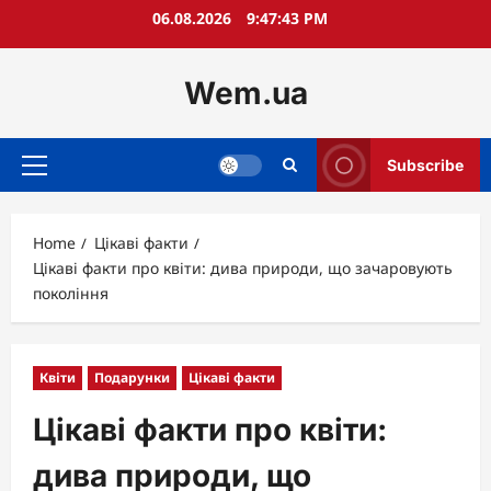
Skip
06.08.2026
9:47:44 PM
to
content
Wem.ua
Subscribe
Primary
Menu
Home
Цікаві факти
Цікаві факти про квіти: дива природи, що зачаровують
покоління
Квіти
Подарунки
Цікаві факти
Цікаві факти про квіти:
дива природи, що