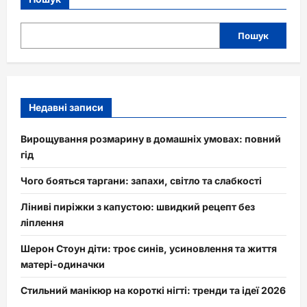
Пошук
Недавні записи
Вирощування розмарину в домашніх умовах: повний
гід
Чого бояться таргани: запахи, світло та слабкості
Ліниві пиріжки з капустою: швидкий рецепт без
ліплення
Шерон Стоун діти: троє синів, усиновлення та життя
матері-одиначки
Стильний манікюр на короткі нігті: тренди та ідеї 2026