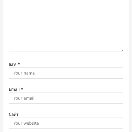
n
Ім'я
*
Email
*
Сайт